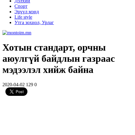
Дэлхий
Спорт
Эрүүл мэнд
Life style
Утга зохиол, Урлаг
Хотын стандарт, орчны
аюулгүй байдлын газраас
мэдээлэл хийж байна
2020-04-02
129
0