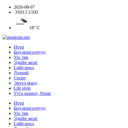
2026-08-07
3593.5 USD
18° C
Нүүр
Бид монголчууд
Улс төр
Эдийн засаг
Light news
Дэлхий
Спорт
Эрүүл мэнд
Life style
Утга зохиол, Урлаг
Нүүр
Бид монголчууд
Улс төр
Эдийн засаг
Light news