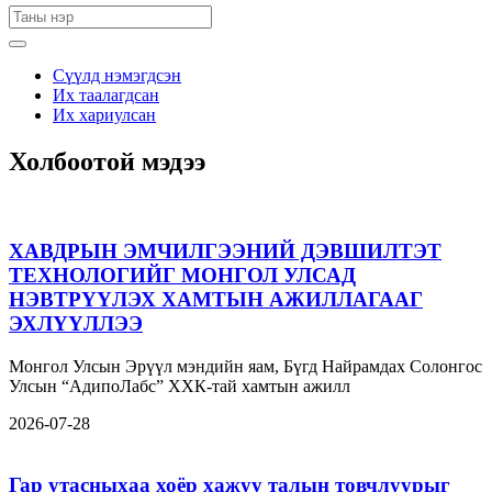
Сүүлд нэмэгдсэн
Их таалагдсан
Их хариулсан
Холбоотой мэдээ
ХАВДРЫН ЭМЧИЛГЭЭНИЙ ДЭВШИЛТЭТ
ТЕХНОЛОГИЙГ МОНГОЛ УЛСАД
НЭВТРҮҮЛЭХ ХАМТЫН АЖИЛЛАГААГ
ЭХЛҮҮЛЛЭЭ
Монгол Улсын Эрүүл мэндийн яам, Бүгд Найрамдах Солонгос
Улсын “АдипоЛабс” ХХК-тай хамтын ажилл
2026-07-28
Гар утасныхаа хоёр хажуу талын товчлуурыг