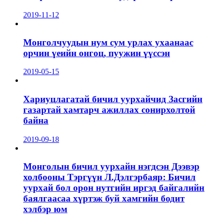
2019-11-12
Монголчуудын нум сум урлах ухаанаас
орчин үеийн онгоц, пуужин үүссэн
2019-05-15
Хариуцлагатай бичил уурхайчид Засгийн
газартай хамтарч ажиллах сонирхолтой
байна
2019-09-18
Монголын бичил уурхайн нэгдсэн Дээвэр
холбооны Тэргүүн Л.Дэлгэрбаяр: Бичил
уурхай бол орон нутгийн иргэд байгалийн
баялгаасаа хүртэж буй хамгийн бодит
хэлбэр юм