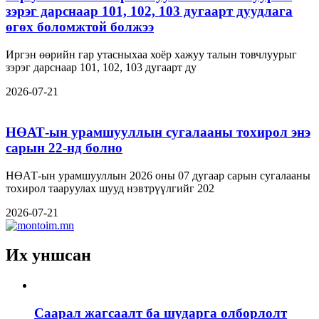
зэрэг дарснаар 101, 102, 103 дугаарт дуудлага
өгөх боломжтой болжээ
Иргэн өөрийн гар утасныхаа хоёр хажуу талын товчлуурыг
зэрэг дарснаар 101, 102, 103 дугаарт ду
2026-07-21
НӨАТ-ын урамшууллын сугалааны тохирол энэ
сарын 22-нд болно
НӨАТ-ын урамшууллын 2026 оны 07 дугаар сарын сугалааны
тохирол тааруулах шууд нэвтрүүлгийг 202
2026-07-21
Их уншсан
Саарал жагсаалт ба шударга олборлолт