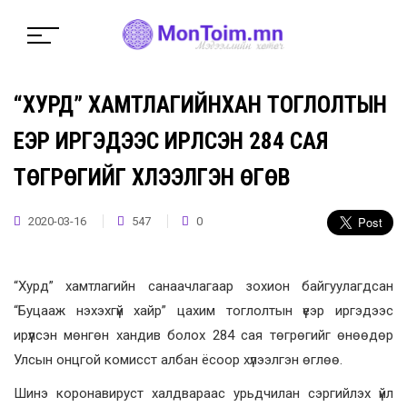
“ХУРД” ХАМТЛАГИЙНХАН ТОГЛОЛТЫН
ҮЕЭР ИРГЭДЭЭС ИРҮҮЛСЭН 284 САЯ
ТӨГРӨГИЙГ ХҮЛЭЭЛГЭН ӨГӨВ
2020-03-16
547
0
“Хурд” хамтлагийн санаачлагаар зохион байгуулагдсан
“Буцааж нэхэхгүй хайр” цахим тоглолтын үеэр иргэдээс
ирүүлсэн мөнгөн хандив болох 284 сая төгрөгийг өнөөдөр
Улсын онцгой комисст албан ёсоор хүлээлгэн өглөө.
Шинэ коронавируст халдвараас урьдчилан сэргийлэх үйл