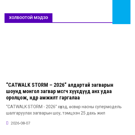
ХОЛБООТОЙ МЭДЭЭ
“CATWALK STORM – 2026” алдартай загварын
шоунд монгол загвар өмсөгч хүүхдүүд анх удаа
оролцож, өндөр амжилт гаргалаа
“CATWALK STORM - 2026” хүүхэд, өсвөр насны супермодель
шалгаруулах загварын шоу, тэмцээн 25 дахь жил
2026-08-07