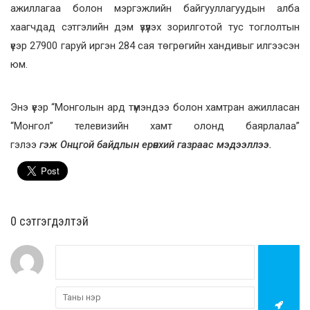
ажиллагаа болон мэргэжлийн байгууллагуудын алба
хаагчдад сэтгэлийн дэм үзүүлэх зорилготой тус тоглолтын
үеэр 27900 гаруй иргэн 284 сая төгрөгийн хандивыг илгээсэн
юм.
Энэ үеэр “Монголын ард түмэндээ болон хамтран ажилласан
“Монгол” телевизийн хамт олонд баярлалаа”
гэлээ
гэж
Онцгой байдлын ерөнхий газраас мэдээллээ.
0 cэтгэгдэлтэй