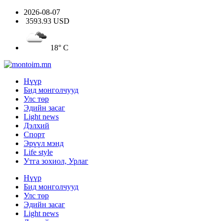
2026-08-07
3593.93 USD
18° C
Нүүр
Бид монголчууд
Улс төр
Эдийн засаг
Light news
Дэлхий
Спорт
Эрүүл мэнд
Life style
Утга зохиол, Урлаг
Нүүр
Бид монголчууд
Улс төр
Эдийн засаг
Light news