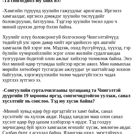
-Та сонгогдвол юу хийх вэ?
-Хамгийн түрүүнд хуулийн гажуудлыг арилгана. Иргэнээ
хамгаалдаг, иргэнээ дэмждэг хуулийн төслүүдийг
боловсруулан, батлуулна. Тэдгээр хуулийн төсөл одоо ч
миний цүнхэн дотор бэлэн байна.
Хуулийг илүү боловсронгуй болгосноор Чингэлтэйчүүд
төдийгүй улс орон даяар нийт иргэдийнхээ эрх ашгийг
хамгаалж буй хэрэг юм. Мэдээж, охид бүсгүйчүүд, хүүхэд, гэр
бүлийн хүчирхийллийн эсрэг олон жилийн судалгаандаа
тулгуурлан бодитой олон ажлыг хийхээр төлөвлөж байна. Энэ
бол миний өдөр тутамдаа хийсээр ирсэн ажил. Мөн намынхаа
мөрийн хөтөлбөрт тусгагдсан ажлуудыг үе шаттайгаар зохион
байгуулж, хэрэгжүүлэхийн төлөө чадахгүйгээсээ чадах
хүртлээ зүтгэнэ ээ.
-Сонгуулийн сурталчилгааны хугацаанд та Чингэлтэй
дүүргийн 19 хорооны иргэд, сонгогчидтойгоо уулзаж, санал
хүсэлтийг нь сонслоо. Тэд юу хүсэж байна?
-Миний хувьд өдөр бүр иргэдтэйгээ хамт байж, санал
хүсэлтийг нь хүлээж авдаг. Надад хандсан маш олон санал
хүсэлт өдөр бүр цахим хэлбэрээр ч ирдэг. Тэд голдуу
зөрчигдөөд буй эрхээ хамгаалж өгөхийг хүсэж, зөвлөгөө авдаг.
Салбар бүрт л асуудал байна. Ялангуяа охид, эмэгтэйчүүд,