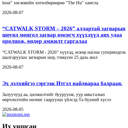
hour" хөгжмийн хөтөлбөрөөрөө "The Hu" хамтла
2026-08-07
“CATWALK STORM – 2026” алдартай загварын
шоунд монгол загвар өмсөгч хүүхдүүд анх удаа
оролцож, өндөр амжилт гаргалаа
“CATWALK STORM - 2026” хүүхэд, өсвөр насны супермодель
шалгаруулах загварын шоу, тэмцээн 25 дахь жил
2026-08-07
Эх дэлхийгээ сэргээж Итгэл найдвараа бадраая.
Залуучууд аа, цөлжилтийг бууруулж, уур амьсгалын
өөрчлөлтийн нөлөөг сааруулах үйлсэд Та бүхний хүсэл
2026-08-05
Их уншсан