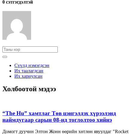
0 cэтгэгдэлтэй
Сүүлд нэмэгдсэн
Их таалагдсан
Их хариулсан
Холбоотой мэдээ
“The Hu” хамтлаг Төв цэнгэлдэх хүрээлэнд
наймдугаар сарын 08-нд тоглолтоо хийнэ
Домогт дуучин Элтон Жонн өөрийн хөтлөн явуулдаг "Rocket