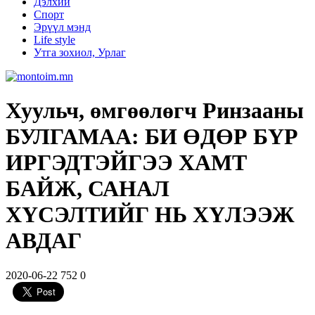
Дэлхий
Спорт
Эрүүл мэнд
Life style
Утга зохиол, Урлаг
Хуульч, өмгөөлөгч Ринзааны
БУЛГАМАА: БИ ӨДӨР БҮР
ИРГЭДТЭЙГЭЭ ХАМТ
БАЙЖ, САНАЛ
ХҮСЭЛТИЙГ НЬ ХҮЛЭЭЖ
АВДАГ
2020-06-22
752
0