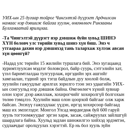
УИХ-ын 25 дугаар тойрог Чингэлтэй дүүрэгт Ардчилсан
намаас нэр дэвшиж байгаа хуульч, өмгөөлөгч Ринзааны
Булгамаатай ярилцлаа.
-Та Чингэлтэй дүүрэгт нэр дэвшиж буйн хувьд ШИНЭ
ХҮН боловч улс төрийн хувьд шинэ хүн биш. Энэ ч
утгаараа дахин нэр дэвшихэд тань талархаж хүлээж авсан
хүн цөөнгүй?
-Надад улс төрийн 15 жилийн туршлага бий. Энэ хугацаанд
хуримтлуулсан мэдлэг боловсрол, байр суурь, сэтгэлийн хат,
үзэл баримтлалдаа тулгуурлаж, иргэдийн эрх ашгийг
хамгаалан, тэдний эрх тэгш байдлын дуу хоолой болж,
хуулийн гажуудлыг арилгах зорилго тээн энэ удаагийн УИХ-
ын сонгуульд нэр дэвшиж байна. Өмгөөлөгч хүний хувиар
олон хэрэг дээр ажиллаж, хохирогчийг хохиролгүй болгохын
төлөө тэмцлээ. Хуулийн маш олон цоорхой байгааг олж харж
байсан. Энэхүү гажуудлаас үүдэн, иргэд хохирсоор байгаад
маш их эмзэглэдэг. Монгол Улсад мөрдөгдөж буй 600 гаруй
хууль тогтоомжуудыг эргэн харж, засаж, сайжруулах зайлшгүй
шаардлага байна. Хуульд задлан шинжилгээ хийхэд эрдэмтэн,
судлаачдыг оролцуулах хэрэгтэй. Ер нь бол хууль зүйн