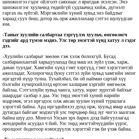
шинжилгээ гэдэг ойлголт саяхнаас л яригдаж эхэлсэн. Энэ
шинжилгээг хуульчид төдийгүй судлаачид хийж, дүгнэлт
гаргах нь зүйтэй. Мэргэжлийн хүний хувьд энэ байдлыг
хараад суух биш, дотор нь орж ажиллахаар сэтгэл шулуудсан
юм.
-Таныг хуулийн салбартаа тэргүүлэх хуульч, өмгөөлөгч
гэдгийг ард түмэн мэднэ. Улс төр эмэгтэй хүнд хатуу л гэдэг
дээ.
-Хуулийн салбарыг зөөлөн гэж хэлж болохгүй. Бусад
салбарынхантай харьцуулахад бид маш их зүйл үзэж, харж,
даван туулдаг. Хамгийн хүнд гэмт хэргүүд, гэмт хэрэгтэнтэй
ажилладаг. Хохирогчид буюу сэтгэл зүйн хувьд хамгийн эмзэг
иргэдтэй нүүр тулна. Тухайлбал, би ой найман сартай хүү
бэлгийн хүчирхийлэлд өртсөн халшрам хэргийг өмгөөлж
байлаа. Сэтгэлзүйн хувьд чанга, хатуу, зориг зүрхтэй байхыг
шаарддаг салбар л даа. Улс төрд эмэгтэй хүний нарийн
мэдрэмж, эгэл иргэдээс олж авсан хуульч хүний туршлага
хэрэгтэй байна. Ард иргэдийнхээ дунд орж, хуульд ямар алдаа
дутагдал байгааг мэдэхгүй улс төрчдөөр бид зүг чигээ заалгаж
байна шүү дээ. Монгол Улсын эрх барих дээд байгууллагад
жендерийн асуудал ч бий. Улс төрд эмэгтэйчүүдийн үүрэг,
оролцоог бодитоор нэмэгдүүлэх хэрэгтэй гэж би үзэж байна.