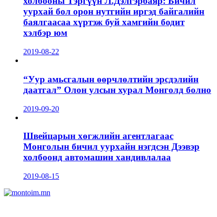
холбооны Тэргүүн Л.Дэлгэрбаяр: Бичил
уурхай бол орон нутгийн иргэд байгалийн
баялгаасаа хүртэж буй хамгийн бодит
хэлбэр юм
2019-08-22
“Уур амьсгалын өөрчлөлтийн эрсдэлийн
даатгал” Олон улсын хурал Монголд болно
2019-09-20
Швейцарын хөгжлийн агентлагаас
Монголын бичил уурхайн нэгдсэн Дээвэр
холбоонд автомашин хандивлалаа
2019-08-15