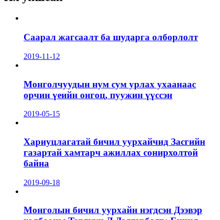
Саарал жагсаалт ба шударга олборлолт
2019-11-12
Монголчуудын нум сум урлах ухаанаас
орчин үеийн онгоц, пуужин үүссэн
2019-05-15
Хариуцлагатай бичил уурхайчид Засгийн
газартай хамтарч ажиллах сонирхолтой
байна
2019-09-18
Монголын бичил уурхайн нэгдсэн Дээвэр