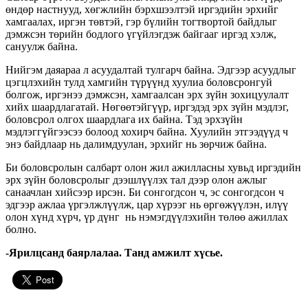
өндөр настнууд, хөгжлийн бэрхшээлтэй иргэдийн эрхийг
хамгаалах, иргэн төвтэй, гэр бүлийн тогтвортой байдлыг
дэмжсэн төрийн бодлого үгүйлэгдэж байгааг иргэд хэлж,
сануулж байна.
Нийгэм даяараа л асуудалтай тулгарч байна. Эдгээр асуудлыг
цэгцлэхийн тулд хамгийн түрүүнд хуулиа боловсронгуй
болгож, иргэнээ дэмжсэн, хамгаалсан эрх зүйн зохицуулалт
хийх шаардлагатай. Нөгөөтэйгүүр, иргэдэд эрх зүйн мэдлэг,
боловсрол олгох шаардлага их байна. Тэд эрхзүйн
мэдлэггүйгээсээ болоод хохирч байна. Хуулийн этгээдүүд ч
энэ байдлаар нь далимдуулан, эрхийг нь зөрчиж байна.
Би боловсролын салбарт олон жил ажилласны хувьд иргэдийн
эрх зүйн боловсролыг дээшлүүлэх тал дээр олон ажлыг
санаачлан хийсээр ирсэн. Би сонгогдсон ч, эс сонгогдсон ч
эдгээр ажлаа үргэлжлүүлж, цар хүрээг нь өргөжүүлэн, илүү
олон хүнд хүрч, үр дүнг нь нэмэгдүүлэхийн төлөө ажиллах
болно.
-Ярилцсанд баярлалаа. Танд амжилт хүсье.