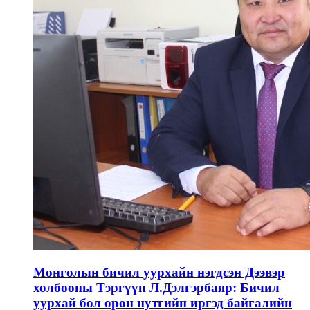
Монголын бичил уурхайн нэгдсэн Дээвэр
холбооны Тэргүүн Л.Дэлгэрбаяр: Бичил
уурхай бол орон нутгийн иргэд байгалийн