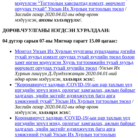
мэдүүлсэн “Тогтоолын хавсралтад нэмэлт, өөрчлөлт
оруулах тухай” Улсын Их Хурлын тогтоолын төсөл
/
Засгийн газар 2020.04.02-ны өдөр өргөн
мэдүүлсэн,
анхны хэлэлцүүлэг
/.
ДӨРӨВ.ЧУУЛГАНЫ НЭГДСЭН ХУРАЛДААН:
04 дүгээр сарын 07-ны Мягмар гарагт 15.00 цагаас:
Монгол Улсын Их Хурлын чуулганы хуралдааны дэгийн
тухай хуульд нэмэлт оруулах тухай хуулийн төсөл болон
хамт өргөн мэдүүлсэн Хууль тогтоомжийн тухай хуульд
өөрчлөлт оруулах тухай хуулийн төсөл
/
Улсын Их
Хурлын гишүүн Д.Лүндээжанцан 2020.04.01-ний
өдөр
өргөн мэдүүлсэн,
хэлэлцэх эсэх
/;
“Коронавируст халдвар /СОVID-19/-ын цар тахлын үед
иргэдийн эрүүл мэнд, орлогыг хамгаалах, ажлын байрыг
хадгалах, эдийн засгийг идэвхжүүлэх багц арга
хэмжээний тухай” Улсын Их Хурлын тогтоолын төсөл
/
Засгийн газар 2020.04.02-ны өдөр
өргөн
мэдүүлсэн,
хэлэлцэх эсэх
/;
Коронавируст халдвар /СОVID-19/-ын цар тахлын үед
иргэдийн эрүүл мэнд, орлогыг хамгаалах, ажлын байрыг
хадгалах, эдийн засгийг идэвхжүүлэх багц арга
хэмжээний тухай Улсын Их Хурлын тогтоолын