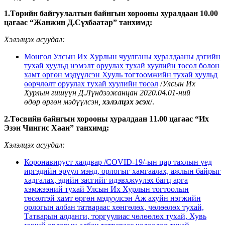
1.Төрийн байгуулалтын байнгын хорооны хуралдаан 10.00
цагаас “Жанжин Д.Сүхбаатар” танхимд:
Хэлэлцэх асуудал:
Монгол Улсын Их Хурлын чуулганы хуралдааны дэгийн
тухай хуульд нэмэлт оруулах тухай хуулийн төсөл болон
хамт өргөн мэдүүлсэн Хууль тогтоомжийн тухай хуульд
өөрчлөлт оруулах тухай хуулийн төсөл
/
Улсын Их
Хурлын гишүүн Д.Лүндээжанцан 2020.04.01-ний
өдөр
өргөн мэдүүлсэн,
хэлэлцэх эсэх
/.
2.Төсвийн байнгын хорооны хуралдаан 11.00 цагаас “Их
Эзэн Чингис Хаан” танхимд:
Хэлэлцэх асуудал:
Коронавируст халдвар /СОVID-19/-ын цар тахлын үед
иргэдийн эрүүл мэнд, орлогыг хамгаалах, ажлын байрыг
хадгалах, эдийн засгийг идэвхжүүлэх багц арга
хэмжээний тухай Улсын Их Хурлын тогтоолын
төсөлтэй хамт өргөн мэдүүлсэн Аж ахуйн нэгжийн
орлогын албан татвараас хөнгөлөх, чөлөөлөх тухай,
Татварын алданги, торгуулиас чөлөөлөх тухай, Хувь