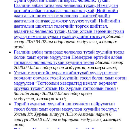
хүний орлогын албан татвараас чөлөөлөх тухай,
Гаалийн албан татвараас чөлөөлөх тухай, Нэмэгдсэн
өртгийн албан татвараас чөлөөлөх тухай, Нийгмийн
даатгалын шимтгэлээс чөлөөлөх, ажилгүйдлийн
даатгалын сангаас дэмжлэг үзүүлэх тухай, Нийгмийн
даатгалын шимтгэл төлөгчийг торгох шийтгэл,
алдангиас чөлөөлөх тухай, Олон Улсын гэрээний тухай
хуульд нэмэлт оруулах тухай хуулийн төслүүд
/
Засгийн
газар 2020.04.02-ны өдөр
өргөн мэдүүлсэн,
хэлэлцэх
эсэх
/;
Гаалийн албан татвараас чөлөөлөх тухай хуулийн төсөл
болон хамт өргөн мэдүүлсэн Нэмэгдсэн өртгийн албан
татвараас чөлөөлөх тухай хуулийн төсөл
/
Засгийн газар
2020.04.02-ны өдөр өргөн мэдүүлсэн,
хэлэлцэх эсэх
/;
Улсын тэмдэгтийн хураамжийн тухай хуульд нэмэлт,
өөрчлөлт оруулах тухай хуулийн төсөл болон хамт өргөн
мэдүүлсэн “Тогтоолын хавсралтад нэмэлт, өөрчлөлт
оруулах тухай” Улсын Их Хурлын тогтоолын төсөл
/
Засгийн газар 2020.04.02-ны өдөр өргөн
мэдүүлсэн,
хэлэлцэх эсэх
/;
Төрийн аудитын хуулийн шинэчилсэн найруулгын
төсөл болон хамт өргөн мэдүүлсэн хуулийн төслүүд
/
Улсын Их Хурлын гишүүн Л.Энх-Амгалан нарын 6
гишүүн 2020.03.27-ны өдөр өргөн мэдүүлсэн,
хэлэлцэх
эсэх
/;