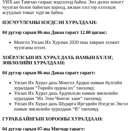
УИХ-ын Тамгын газраас мэдээлээд байна. Энэ долоо хоногт
чуулган болон байнгын хороод, ажлын хэсгээр хэлэлцэх
асуудлын товыг хүргэж байна.
НЭГ.ЧУУЛГАНЫ НЭГДСЭН ХУРАЛДААН:
04 дүгээр сарын 06-ны Даваа гарагт 12.00 цагаас:
Монгол Улсын Их Хурлын 2020 оны хаврын ээлжит
чуулганы нээлт.
ХОЁР.УЛСЫН ИХ ХУРАЛ ДАХЬ НАМЫН БҮЛЭГ,
ЗӨВЛӨЛИЙН ХУРАЛДААН:
04 дүгээр сарын 06-ны
Даваа гарагт гарагт:
Улсын Их Хурал дахь Монгол Ардын намын бүлгийн
хуралдаан “Төрийн ордны их” танхимд;
Улсын Их Хурал дахь Ардчилсан намын зөвлөлийн
хуралдаан “Их Эзэн Чингис хаан” танхимд;
Улсын Их Хурал дахь Шударга Иргэдийн Нэгдсэн Эвсэл
намын зөвлөлийн хуралдаан “В” танхимд
.
ГУРАВ.БАЙНГЫН ХОРООНЫ ХУРАЛДААН:
04 дүгээр сарын 07-ны Мягмар гарагт: