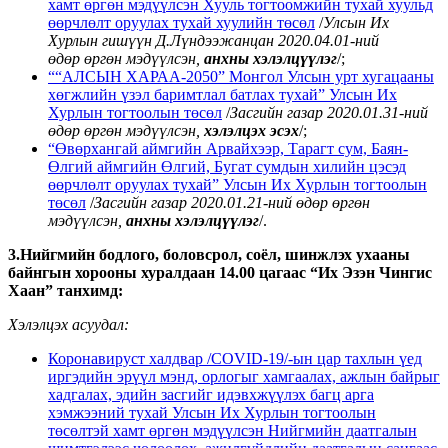
хамт өргөн мэдүүлсэн Хууль тогтоомжийн тухай хуульд
өөрчлөлт оруулах тухай хуулийн төсөл
/
Улсын Их
Хурлын гишүүн Д.Лүндээжанцан 2020.04.01-ний
өдөр
өргөн мэдүүлсэн,
анхны хэлэлцүүлэг
/;
““АЛСЫН ХАРАА-2050” Монгол Улсын урт хугацааны
хөгжлийн үзэл баримтлал батлах тухай” Улсын Их
Хурлын тогтоолын төсөл
/
Засгийн газар 2020.01.31-ний
өдөр өргөн мэдүүлсэн,
хэлэлцэх эсэх
/;
“Өвөрхангай аймгийн Арвайхээр, Тарагт сум, Баян-
Өлгий аймгийн Өлгий, Бугат сумдын хилийн цэсэд
өөрчлөлт оруулах тухай” Улсын Их Хурлын тогтоолын
төсөл
/
Засгийн газар 2020.01.21-ний өдөр өргөн
мэдүүлсэн,
анхны хэлэлцүүлэг
/.
3.Нийгмийн бодлого, боловсрол, соёл, шинжлэх ухааны
байнгын хорооны хуралдаан 14.00 цагаас “Их Эзэн Чингис
Хаан” танхимд:
Хэлэлцэх асуудал:
Коронавируст халдвар /СОVID-19/-ын цар тахлын үед
иргэдийн эрүүл мэнд, орлогыг хамгаалах, ажлын байрыг
хадгалах, эдийн засгийг идэвхжүүлэх багц арга
хэмжээний тухай Улсын Их Хурлын тогтоолын
төсөлтэй хамт өргөн мэдүүлсэн Нийгмийн даатгалын