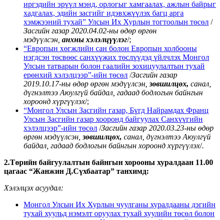
иргэдийн эрүүл мэнд, орлогыг хамгаалах, ажлын байрыг
хадгалах, эдийн засгийг идэвхжүүлэх багц арга
хэмжээний тухай” Улсын Их Хурлын тогтоолын төсөл
/
Засгийн газар 2020.04.02-ны өдөр
өргөн
мэдүүлсэн,
анхны хэлэлцүүлэг
/;
“Европын хөгжлийн сан болон Европын холбооны
нэгдсэн төсвөөс санхүүжих төслүүдэд үйлчлэх Монгол
Улсын татварын болон гаалийн зохицуулалтын тухай
ерөнхий хэлэлцээр”-ийн төсөл
/
Засгийн газар
2019.10.17-ны өдөр өргөн мэдүүлсэн,
зөвшилцөх,
санал,
дүгнэлтээ Аюулгүй байдал, гадаад бодлогын байнгын
хороонд хүргүүлэх
/;
“Монгол Улсын Засгийн газар, Бүгд Найрамдах Франц
Улсын Засгийн газар хооронд байгуулах Санхүүгийн
хэлэлцээр”-ийн төсөл
/
Засгийн газар 2020.03.23-ны өдөр
өргөн мэдүүлсэн,
зөвшилцөх,
санал, дүгнэлтээ Аюулгүй
байдал, гадаад бодлогын байнгын хороонд хүргүүлэх
/.
2.Төрийн байгуулалтын байнгын хорооны хуралдаан 11.00
цагаас “Жанжин Д.Сүхбаатар” танхимд:
Хэлэлцэх асуудал:
Монгол Улсын Их Хурлын чуулганы хуралдааны дэгийн
тухай хуульд нэмэлт оруулах тухай хуулийн төсөл болон