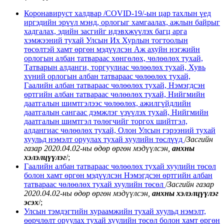
Коронавируст халдвар /СОVID-19/-ын цар тахлын үед
иргэдийн эрүүл мэнд, орлогыг хамгаалах, ажлын байрыг
хадгалах, эдийн засгийг идэвхжүүлэх багц арга
хэмжээний тухай Улсын Их Хурлын тогтоолын
төсөлтэй хамт өргөн мэдүүлсэн Аж ахуйн нэгжийн
орлогын албан татвараас хөнгөлөх, чөлөөлөх тухай,
Татварын алданги, торгуулиас чөлөөлөх тухай, Хувь
хүний орлогын албан татвараас чөлөөлөх тухай,
Гаалийн албан татвараас чөлөөлөх тухай, Нэмэгдсэн
өртгийн албан татвараас чөлөөлөх тухай, Нийгмийн
даатгалын шимтгэлээс чөлөөлөх, ажилгүйдлийн
даатгалын сангаас дэмжлэг үзүүлэх тухай, Нийгмийн
даатгалын шимтгэл төлөгчийг торгох шийтгэл,
алдангиас чөлөөлөх тухай, Олон Улсын гэрээний тухай
хуульд нэмэлт оруулах тухай хуулийн төслүүд
/
Засгийн
газар 2020.04.02-ны өдөр
өргөн мэдүүлсэн,
анхны
хэлэлцүүлэг
/;
Гаалийн албан татвараас чөлөөлөх тухай хуулийн төсөл
болон хамт өргөн мэдүүлсэн Нэмэгдсэн өртгийн албан
татвараас чөлөөлөх тухай хуулийн төсөл
/
Засгийн газар
2020.04.02-ны өдөр өргөн мэдүүлсэн,
анхны хэлэлцүүлэг
эсэх
/;
Улсын тэмдэгтийн хураамжийн тухай хуульд нэмэлт,
өөрчлөлт оруулах тухай хуулийн төсөл болон хамт өргөн