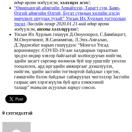
өдөр өргөн мэдүүлсэн,
хэлэлцэх эсэх
/;
“Өвөрхангай аймгийн Арвайхээр, Тарагт сум, Баян-
Өлгий аймгийн Өлгий, Бугат сумдын хилийн цэсэд
өөрчлөлт оруулах тухай” Улсын Их Хурлын тогтоолын
төсөл
/
Засгийн газар 2020.01.21-ний өдөр өргөн
мэдүүлсэн,
анхны хэлэлцүүлэг
/;
Улсын Их Хурлын гишүүн Д.Оюунхорол, С.Бямбацогт,
М.Оюунчимэг, Я.Санжмятав, Л.Энх-Амгалан,
Д.Эрдэнэбат нарын гишүүдээс “Монгол Улсад
короновирус /СОVID-19/-ын халдварын тархалтын
эрсдэл өндөр хэвээр байгаатай холбогдуулан нийгэм,
эдийн засагт сөргөөр нөлөөлж буй хор уршгийг үнэлэн
тооцоолох, ард иргэдийн амжиргааг дээшлүүлэх,
нийгэм, эдийн засгийн тогтвортой байдлыг сэргээх,
гамшгийн бэлэн байдлыг сайжруулах чиглэлээр Засгийн
газраас авч хэрэгжүүлж буй арга хэмжээний
талаар”
тавьсан асуулгын хариуг сонсох
.
0 cэтгэгдэлтэй