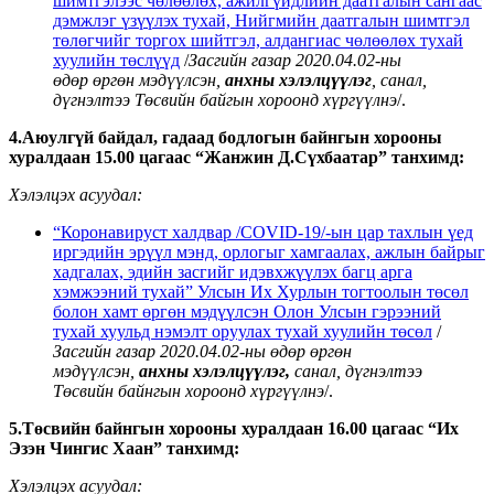
шимтгэлээс чөлөөлөх, ажилгүйдлийн даатгалын сангаас
дэмжлэг үзүүлэх тухай, Нийгмийн даатгалын шимтгэл
төлөгчийг торгох шийтгэл, алдангиас чөлөөлөх тухай
хуулийн төслүүд
/
Засгийн газар 2020.04.02-ны
өдөр
өргөн мэдүүлсэн,
анхны хэлэлцүүлэг
, санал,
дүгнэлтээ Төсвийн байгын хороонд хүргүүлнэ
/.
4.Аюулгүй байдал, гадаад бодлогын байнгын хорооны
хуралдаан 15.00 цагаас “Жанжин Д.Сүхбаатар” танхимд:
Хэлэлцэх асуудал:
“Коронавируст халдвар /СОVID-19/-ын цар тахлын үед
иргэдийн эрүүл мэнд, орлогыг хамгаалах, ажлын байрыг
хадгалах, эдийн засгийг идэвхжүүлэх багц арга
хэмжээний тухай” Улсын Их Хурлын тогтоолын төсөл
болон хамт өргөн мэдүүлсэн Олон Улсын гэрээний
тухай хуульд нэмэлт оруулах тухай хуулийн төсөл
/
Засгийн газар 2020.04.02-ны өдөр
өргөн
мэдүүлсэн,
анхны хэлэлцүүлэг,
санал,
дүгнэлтээ
Төсвийн байнгын хороонд хүргүүлнэ
/.
5.Төсвийн байнгын хорооны хуралдаан 16.00 цагаас “Их
Эзэн Чингис Хаан” танхимд:
Хэлэлцэх асуудал: