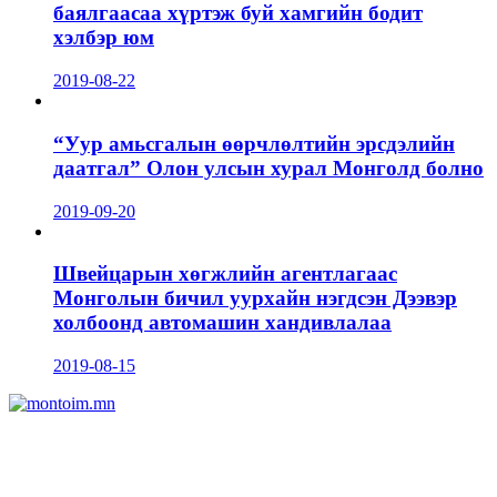
баялгаасаа хүртэж буй хамгийн бодит
хэлбэр юм
2019-08-22
“Уур амьсгалын өөрчлөлтийн эрсдэлийн
даатгал” Олон улсын хурал Монголд болно
2019-09-20
Швейцарын хөгжлийн агентлагаас
Монголын бичил уурхайн нэгдсэн Дээвэр
холбоонд автомашин хандивлалаа
2019-08-15