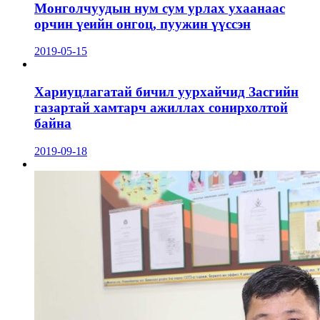
Монголчуудын нум сум урлах ухаанаас
орчин үеийн онгоц, пуужин үүссэн
2019-05-15
Хариуцлагатай бичил уурхайчид Засгийн
газартай хамтарч ажиллах сонирхолтой
байна
2019-09-18