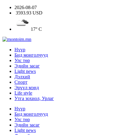
2026-08-07
3593.93 USD
17° C
Нүүр
Бид монголчууд
Улс төр
Эдийн засаг
Light news
Дэлхий
Спорт
Эрүүл мэнд
Life style
Утга зохиол, Урлаг
Нүүр
Бид монголчууд
Улс төр
Эдийн засаг
Light news