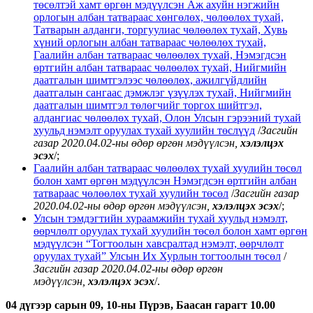
төсөлтэй хамт өргөн мэдүүлсэн Аж ахуйн нэгжийн
орлогын албан татвараас хөнгөлөх, чөлөөлөх тухай,
Татварын алданги, торгуулиас чөлөөлөх тухай, Хувь
хүний орлогын албан татвараас чөлөөлөх тухай,
Гаалийн албан татвараас чөлөөлөх тухай, Нэмэгдсэн
өртгийн албан татвараас чөлөөлөх тухай, Нийгмийн
даатгалын шимтгэлээс чөлөөлөх, ажилгүйдлийн
даатгалын сангаас дэмжлэг үзүүлэх тухай, Нийгмийн
даатгалын шимтгэл төлөгчийг торгох шийтгэл,
алдангиас чөлөөлөх тухай, Олон Улсын гэрээний тухай
хуульд нэмэлт оруулах тухай хуулийн төслүүд
/
Засгийн
газар 2020.04.02-ны өдөр
өргөн мэдүүлсэн,
хэлэлцэх
эсэх
/;
Гаалийн албан татвараас чөлөөлөх тухай хуулийн төсөл
болон хамт өргөн мэдүүлсэн Нэмэгдсэн өртгийн албан
татвараас чөлөөлөх тухай хуулийн төсөл
/
Засгийн газар
2020.04.02-ны өдөр өргөн мэдүүлсэн,
хэлэлцэх эсэх
/;
Улсын тэмдэгтийн хураамжийн тухай хуульд нэмэлт,
өөрчлөлт оруулах тухай хуулийн төсөл болон хамт өргөн
мэдүүлсэн “Тогтоолын хавсралтад нэмэлт, өөрчлөлт
оруулах тухай” Улсын Их Хурлын тогтоолын төсөл
/
Засгийн газар 2020.04.02-ны өдөр өргөн
мэдүүлсэн,
хэлэлцэх эсэх
/.
04 дүгээр сарын 09, 10-ны Пүрэв, Баасан гарагт 10.00