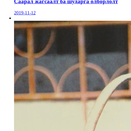
Саарал жагсаалт ба шударга олборлолт
2019-11-12