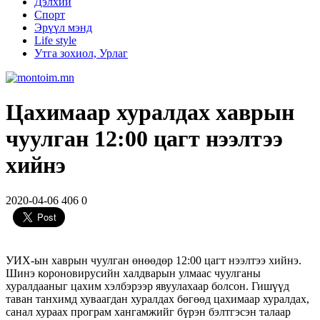
Дэлхий
Спорт
Эрүүл мэнд
Life style
Утга зохиол, Урлаг
Цахимаар хуралдах хаврын
чуулган 12:00 цагт нээлтээ
хийнэ
2020-04-06
406
0
УИХ-ын хаврын чуулган өнөөдөр 12:00 цагт нээлтээ хийнэ.
Шинэ короновирусийн халдварын улмаас чуулганы
хуралдааныг цахим хэлбэрээр явуулахаар болсон. Гишүүд
таван танхимд хуваагдан хуралдах бөгөөд цахимаар хуралдах,
санал хураах програм хангамжийг бүрэн бэлтгэсэн талаар