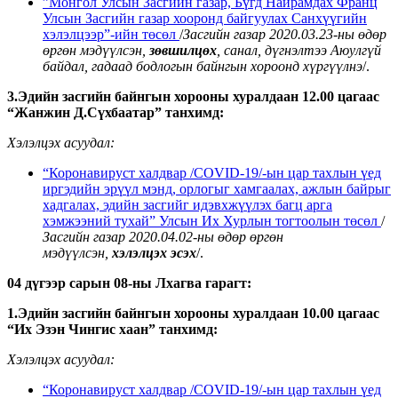
”Монгол Улсын Засгийн газар, Бүгд Найрамдах Франц
Улсын Засгийн газар хооронд байгуулах Санхүүгийн
хэлэлцээр”-ийн төсөл
/
Засгийн газар 2020.03.23-ны өдөр
өргөн мэдүүлсэн,
зөвшилцөх
, санал, дүгнэлтээ Аюулгүй
байдал, гадаад бодлогын байнгын хороонд хүргүүлнэ
/.
3.Эдийн засгийн байнгын хорооны хуралдаан 12.00 цагаас
“Жанжин Д.Сүхбаатар” танхимд:
Хэлэлцэх асуудал:
“Коронавируст халдвар /СОVID-19/-ын цар тахлын үед
иргэдийн эрүүл мэнд, орлогыг хамгаалах, ажлын байрыг
хадгалах, эдийн засгийг идэвхжүүлэх багц арга
хэмжээний тухай” Улсын Их Хурлын тогтоолын төсөл
/
Засгийн газар 2020.04.02-ны өдөр
өргөн
мэдүүлсэн,
хэлэлцэх эсэх
/.
04 дүгээр сарын 08-ны Лхагва гарагт:
1.Эдийн засгийн байнгын хорооны хуралдаан 10.00 цагаас
“Их Эзэн Чингис хаан” танхимд:
Хэлэлцэх асуудал:
“Коронавируст халдвар /СОVID-19/-ын цар тахлын үед