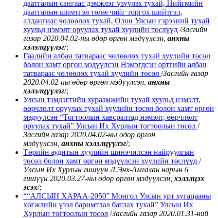
даатгалын сангаас дэмжлэг үзүүлэх тухай, Нийгмийн
даатгалын шимтгэл төлөгчийг торгох шийтгэл,
алдангиас чөлөөлөх тухай, Олон Улсын гэрээний тухай
хуульд нэмэлт оруулах тухай хуулийн төслүүд
/
Засгийн
газар 2020.04.02-ны өдөр
өргөн мэдүүлсэн,
анхны
хэлэлцүүлэг
/;
Гаалийн албан татвараас чөлөөлөх тухай хуулийн төсөл
болон хамт өргөн мэдүүлсэн Нэмэгдсэн өртгийн албан
татвараас чөлөөлөх тухай хуулийн төсөл
/
Засгийн газар
2020.04.02-ны өдөр өргөн мэдүүлсэн,
анхны
хэлэлцүүлэг
/;
Улсын тэмдэгтийн хураамжийн тухай хуульд нэмэлт,
өөрчлөлт оруулах тухай хуулийн төсөл болон хамт өргөн
мэдүүлсэн “Тогтоолын хавсралтад нэмэлт, өөрчлөлт
оруулах тухай” Улсын Их Хурлын тогтоолын төсөл
/
Засгийн газар 2020.04.02-ны өдөр өргөн
мэдүүлсэн,
анхны хэлэлцүүлэг
/;
Төрийн аудитын хуулийн шинэчилсэн найруулгын
төсөл болон хамт өргөн мэдүүлсэн хуулийн төслүүд
/
Улсын Их Хурлын гишүүн Л.Энх-Амгалан нарын 6
гишүүн 2020.03.27-ны өдөр өргөн мэдүүлсэн,
хэлэлцэх
эсэх
/;
““АЛСЫН ХАРАА-2050” Монгол Улсын урт хугацааны
хөгжлийн үзэл баримтлал батлах тухай” Улсын Их
Хурлын тогтоолын төсөл
/
Засгийн газар 2020.01.31-ний