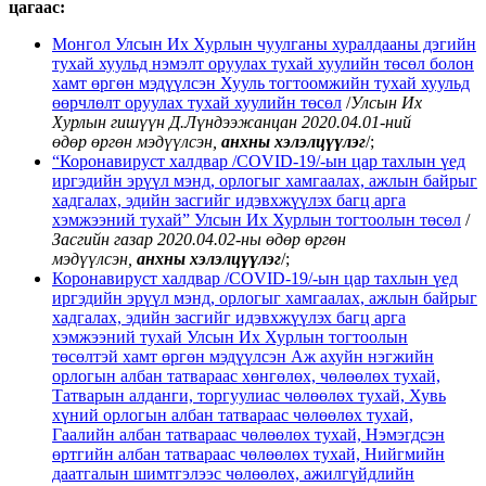
цагаас:
Монгол Улсын Их Хурлын чуулганы хуралдааны дэгийн
тухай хуульд нэмэлт оруулах тухай хуулийн төсөл болон
хамт өргөн мэдүүлсэн Хууль тогтоомжийн тухай хуульд
өөрчлөлт оруулах тухай хуулийн төсөл
/
Улсын Их
Хурлын гишүүн Д.Лүндээжанцан 2020.04.01-ний
өдөр
өргөн мэдүүлсэн,
анхны хэлэлцүүлэг
/;
“Коронавируст халдвар /СОVID-19/-ын цар тахлын үед
иргэдийн эрүүл мэнд, орлогыг хамгаалах, ажлын байрыг
хадгалах, эдийн засгийг идэвхжүүлэх багц арга
хэмжээний тухай” Улсын Их Хурлын тогтоолын төсөл
/
Засгийн газар 2020.04.02-ны өдөр
өргөн
мэдүүлсэн,
анхны хэлэлцүүлэг
/;
Коронавируст халдвар /СОVID-19/-ын цар тахлын үед
иргэдийн эрүүл мэнд, орлогыг хамгаалах, ажлын байрыг
хадгалах, эдийн засгийг идэвхжүүлэх багц арга
хэмжээний тухай Улсын Их Хурлын тогтоолын
төсөлтэй хамт өргөн мэдүүлсэн Аж ахуйн нэгжийн
орлогын албан татвараас хөнгөлөх, чөлөөлөх тухай,
Татварын алданги, торгуулиас чөлөөлөх тухай, Хувь
хүний орлогын албан татвараас чөлөөлөх тухай,
Гаалийн албан татвараас чөлөөлөх тухай, Нэмэгдсэн
өртгийн албан татвараас чөлөөлөх тухай, Нийгмийн
даатгалын шимтгэлээс чөлөөлөх, ажилгүйдлийн