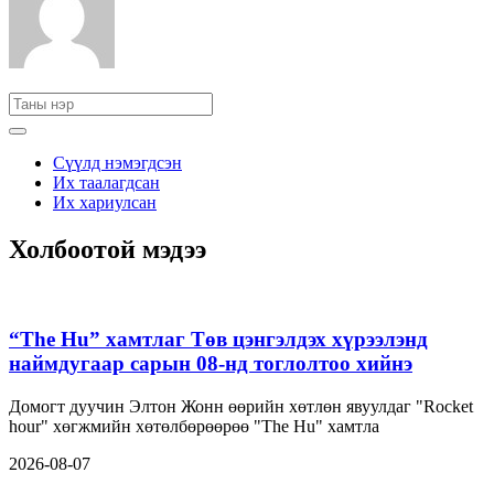
Сүүлд нэмэгдсэн
Их таалагдсан
Их хариулсан
Холбоотой мэдээ
“The Hu” хамтлаг Төв цэнгэлдэх хүрээлэнд
наймдугаар сарын 08-нд тоглолтоо хийнэ
Домогт дуучин Элтон Жонн өөрийн хөтлөн явуулдаг "Rocket
hour" хөгжмийн хөтөлбөрөөрөө "The Hu" хамтла
2026-08-07