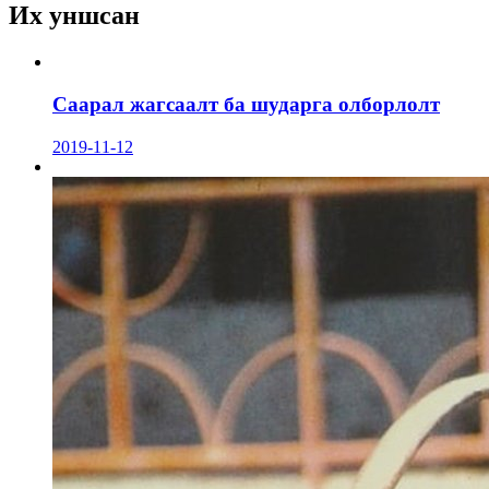
Их уншсан
Саарал жагсаалт ба шударга олборлолт
2019-11-12