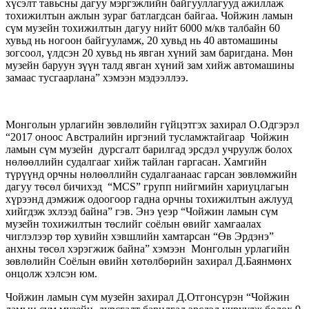
хүсэлт тавьсны дагуу мэргэжлийн байгууллагууд ажиллаж
тохижилтын ажлын зураг батлагдсан байгаа. Чойжин ламын
сүм музейн тохижилтын дагуу нийт 6000 м/кв талбайн 60
хувьд нь ногоон байгууламж, 20 хувьд нь 40 автомашины
зогсоол, үлдсэн 20 хувьд нь явган хүний зам баригдана. Мөн
музейн баруун зүүн талд явган хүний зам хийж автомашины
замаас тусгаарлана” хэмээн мэдээллээ.
Монголын урлагийн зөвлөлийн гүйцэтгэх захирал О.Одгэрэл
“2017 оноос Австралийн иргэний тусламжтайгаар Чойжин
ламын сүм музейн дурсгалт барилгад эрсдэл учруулж болох
нөлөөллийн судалгааг хийж тайлан гаргасан. Хамгийн
түрүүнд орчны нөлөөллийн судалгаанаас гарсан зөвлөмжийн
дагуу төсөл бичихэд “MCS” групп нийгмийн хариуцлагын
хүрээнд дэмжиж одоогоор гадна орчны тохижилтын ажлууд
хийгдэж эхлээд байна” гэв. Энэ үеэр “Чойжин ламын сүм
музейн тохижилтын төслийг соёлын өвийг хамгаалах
чиглэлээр төр хувийн хэвшлийн хамтарсан “Өв Эрдэнэ”
анхны төсөл хэрэгжиж байна” хэмээн Монголын урлагийн
зөвлөлийн Соёлын өвийн хөтөлбөрийн захирал Д.Баянмөнх
онцолж хэлсэн юм.
Чойжин ламын сүм музейн захирал Д.Отгонсүрэн “Чойжин