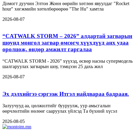
Домогт дуучин Элтон Жонн өөрийн хөтлөн явуулдаг "Rocket
hour" хөгжмийн хөтөлбөрөөрөө "The Hu" хамтла
2026-08-07
“CATWALK STORM – 2026” алдартай загварын
шоунд монгол загвар өмсөгч хүүхдүүд анх удаа
оролцож, өндөр амжилт гаргалаа
“CATWALK STORM - 2026” хүүхэд, өсвөр насны супермодель
шалгаруулах загварын шоу, тэмцээн 25 дахь жил
2026-08-07
Эх дэлхийгээ сэргээж Итгэл найдвараа бадраая.
Залуучууд аа, цөлжилтийг бууруулж, уур амьсгалын
өөрчлөлтийн нөлөөг сааруулах үйлсэд Та бүхний хүсэл
2026-08-05