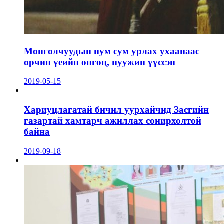
Монголчуудын нум сум урлах ухаанаас
орчин үеийн онгоц, пуужин үүссэн
2019-05-15
Хариуцлагатай бичил уурхайчид Засгийн
газартай хамтарч ажиллах сонирхолтой
байна
2019-09-18