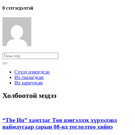
0 cэтгэгдэлтэй
Сүүлд нэмэгдсэн
Их таалагдсан
Их хариулсан
Холбоотой мэдээ
“The Hu” хамтлаг Төв цэнгэлдэх хүрээлэнд
наймдугаар сарын 08-нд тоглолтоо хийнэ