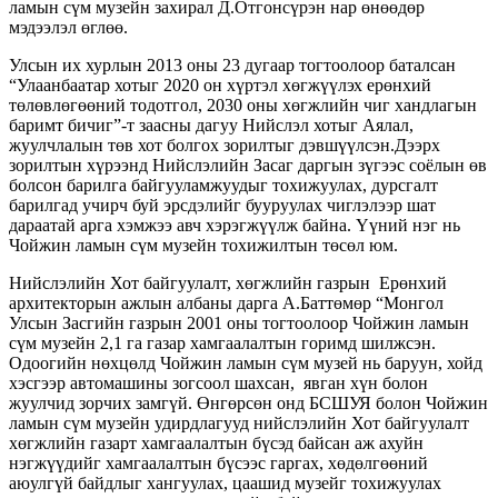
ламын сүм музейн захирал Д.Отгонсүрэн нар өнөөдөр
мэдээлэл өглөө.
Улсын их хурлын 2013 оны 23 дугаар тогтоолоор баталсан
“Улаанбаатар хотыг 2020 он хүртэл хөгжүүлэх ерөнхий
төлөвлөгөөний тодотгол, 2030 оны хөгжлийн чиг хандлагын
баримт бичиг”-т заасны дагуу Нийслэл хотыг Аялал,
жуулчлалын төв хот болгох зорилтыг дэвшүүлсэн.Дээрх
зорилтын хүрээнд Нийслэлийн Засаг даргын зүгээс соёлын өв
болсон барилга байгууламжуудыг тохижуулах, дурсгалт
барилгад учирч буй эрсдэлийг бууруулах чиглэлээр шат
дараатай арга хэмжээ авч хэрэгжүүлж байна. Үүний нэг нь
Чойжин ламын сүм музейн тохижилтын төсөл юм.
Нийслэлийн Хот байгуулалт, хөгжлийн газрын Ерөнхий
архитекторын ажлын албаны дарга А.Баттөмөр “Монгол
Улсын Засгийн газрын 2001 оны тогтоолоор Чойжин ламын
сүм музейн 2,1 га газар хамгаалалтын горимд шилжсэн.
Одоогийн нөхцөлд Чойжин ламын сүм музей нь баруун, хойд
хэсгээр автомашины зогсоол шахсан, явган хүн болон
жуулчид зорчих замгүй. Өнгөрсөн онд БСШУЯ болон Чойжин
ламын сүм музейн удирдлагууд нийслэлийн Хот байгуулалт
хөгжлийн газарт хамгаалалтын бүсэд байсан аж ахуйн
нэгжүүдийг хамгаалалтын бүсээс гаргах, хөдөлгөөний
аюулгүй байдлыг хангуулах, цаашид музейг тохижуулах