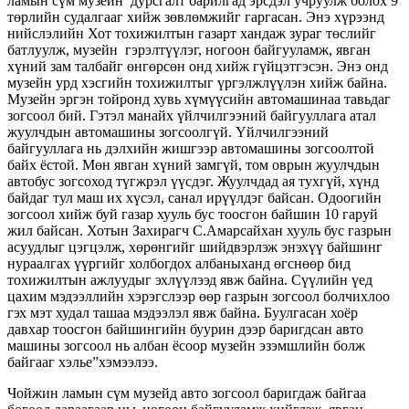
ламын сүм музейн дурсгалт барилгад эрсдэл учруулж болох 9
төрлийн судалгааг хийж зөвлөмжийг гаргасан. Энэ хүрээнд
нийслэлийн Хот тохижилтын газарт хандаж зураг төслийг
батлуулж, музейн гэрэлтүүлэг, ногоон байгууламж, явган
хүний зам талбайг өнгөрсөн онд хийж гүйцэтгэсэн. Энэ онд
музейн урд хэсгийн тохижилтыг үргэлжлүүлэн хийж байна.
Музейн эргэн тойронд хувь хүмүүсийн автомашинаа тавьдаг
зогсоол бий. Гэтэл манайх үйлчилгээний байгууллага атал
жуулчдын автомашины зогсоолгүй. Үйлчилгээний
байгууллага нь дэлхийн жишгээр автомашины зогсоолтой
байх ёстой. Мөн явган хүний замгүй, том оврын жуулчдын
автобус зогсоход түгжрэл үүсдэг. Жуулчдад ая тухгүй, хүнд
байдаг тул маш их хүсэл, санал ирүүлдэг байсан. Одоогийн
зогсоол хийж буй газар хууль бус тоосгон байшин 10 гаруй
жил байсан. Хотын Захирагч С.Амарсайхан хууль бус газрын
асуудлыг цэгцэлж, хөрөнгийг шийдвэрлэж энэхүү байшинг
нураалгах үүргийг холбогдох албаныханд өгснөөр бид
тохижилтын ажлуудыг эхлүүлээд явж байна. Сүүлийн үед
цахим мэдээллийн хэрэгслээр өөр газрын зогсоол болчихлоо
гэх мэт худал ташаа мэдээлэл явж байна. Буулгасан хоёр
давхар тоосгон байшингийн буурин дээр баригдсан авто
машины зогсоол нь албан ёсоор музейн эзэмшлийн болж
байгааг хэлье”хэмээлээ.
Чойжин ламын сүм музейд авто зогсоол баригдаж байгаа