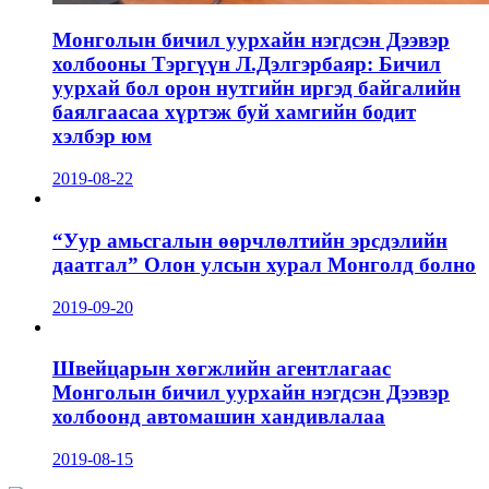
Монголын бичил уурхайн нэгдсэн Дээвэр
холбооны Тэргүүн Л.Дэлгэрбаяр: Бичил
уурхай бол орон нутгийн иргэд байгалийн
баялгаасаа хүртэж буй хамгийн бодит
хэлбэр юм
2019-08-22
“Уур амьсгалын өөрчлөлтийн эрсдэлийн
даатгал” Олон улсын хурал Монголд болно
2019-09-20
Швейцарын хөгжлийн агентлагаас
Монголын бичил уурхайн нэгдсэн Дээвэр
холбоонд автомашин хандивлалаа
2019-08-15