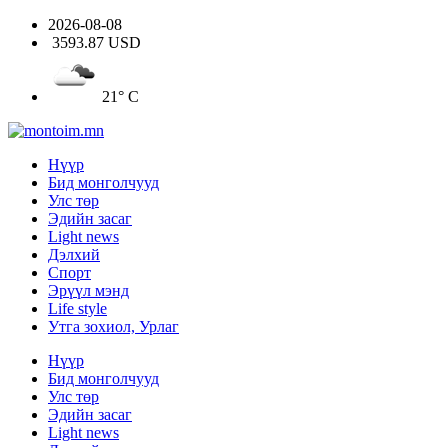
2026-08-08
3593.87 USD
21° C
Нүүр
Бид монголчууд
Улс төр
Эдийн засаг
Light news
Дэлхий
Спорт
Эрүүл мэнд
Life style
Утга зохиол, Урлаг
Нүүр
Бид монголчууд
Улс төр
Эдийн засаг
Light news