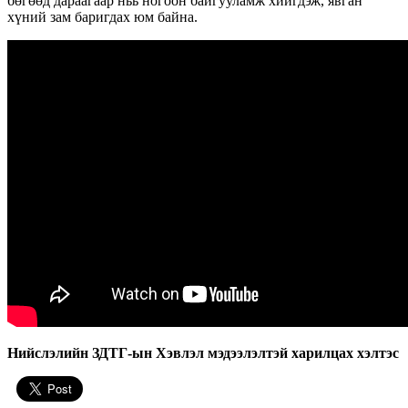
бөгөөд дараагаар ньь ногоон байгууламж хийгдэж, явган
хүний зам баригдах юм байна.
Нийслэлийн ЗДТГ-ын Хэвлэл мэдээлэлтэй харилцах хэлтэс