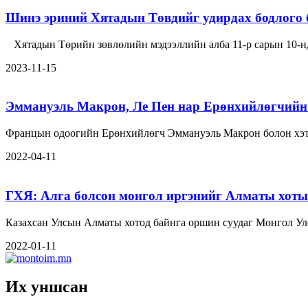
Шинэ эриний Хятадын Төвдийг удирдах бодлого 
Хятадын Төрийн зөвлөлийн мэдээллийн алба 11-р сарын 10-
2023-11-15
Эммануэль Макрон, Ле Пен нар Ерөнхийлөгчийн 
Францын одоогийн Ерөнхийлөгч Эммануэль Макрон болон хэт
2022-04-11
ГХЯ: Алга болсон монгол иргэнийг Алматы хотын
Казахсан Улсын Алматы хотод байнга оршин суудаг Монгол Ул
2022-01-11
Их уншсан