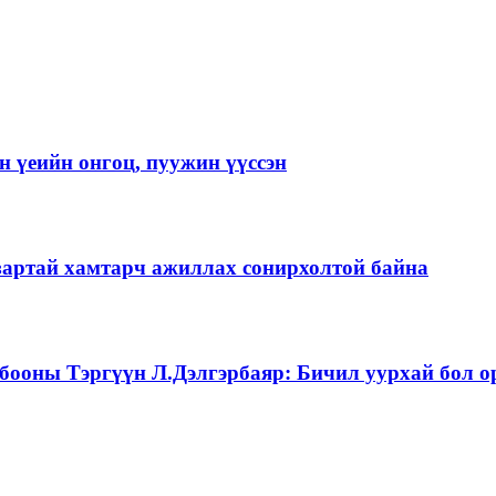
 үеийн онгоц, пуужин үүссэн
зартай хамтарч ажиллах сонирхолтой байна
бооны Тэргүүн Л.Дэлгэрбаяр: Бичил уурхай бол о