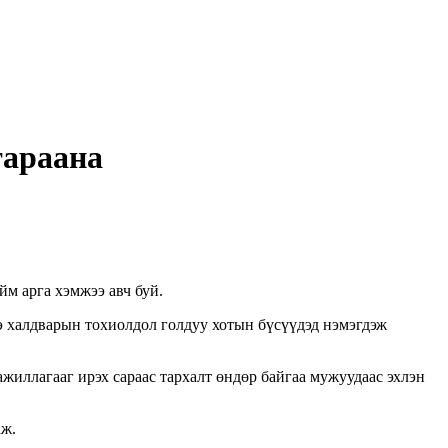
тараана
м арга хэмжээ авч буй.
э халдварын тохиолдол голдуу хотын бүсүүдэд нэмэгдэж
иллагааг ирэх сараас тархалт өндөр байгаа мужуудаас эхлэн
аж.