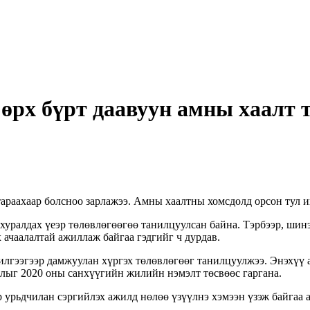
 өрх бүрт даавуун амны хаалт 
раахаар болсноо зарлажээ. Амны хаалтны хомсдолд орсон тул ий
хуралдах үеэр төлөвлөгөөгөө танилцуулсан байна. Тэрбээр, шин
ачаалалтай ажиллаж байгаа гэдгийг ч дурдав.
лгээгээр дамжуулан хүргэх төлөвлөгөөг танилцуулжээ. Энэхүү аж
длыг 2020 оны санхүүгийн жилийн нэмэлт төсвөөс гаргана.
 урьдчилан сэргийлэх ажилд нөлөө үзүүлнэ хэмээн үзэж байгаа 