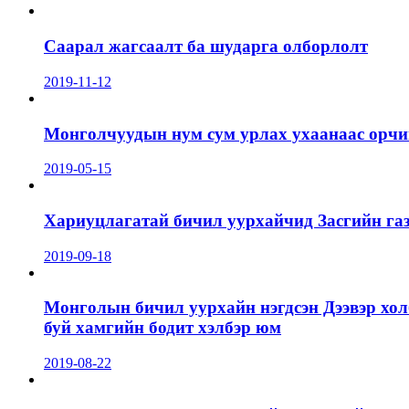
Саарал жагсаалт ба шударга олборлолт
2019-11-12
Монголчуудын нум сум урлах ухаанаас орчин
2019-05-15
Хариуцлагатай бичил уурхайчид Засгийн га
2019-09-18
Монголын бичил уурхайн нэгдсэн Дээвэр хол
буй хамгийн бодит хэлбэр юм
2019-08-22