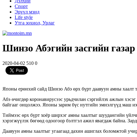
Дэлхий
Спорт
Эрүүл мэнд
Life style
Утга зохиол, Урлаг
Шинзо Абэгийн засгийн газар
2020-04-02
510
0
Японы ерөнхий сайд Шинзо Абэ өрх бүрт даавуун амны хаалт та
Абэ өчигдөр коронавирусээс урьдчилан сэргийлэх ажлын хэсэг 
байгааг онцолжээ. Японы зарим бүс нутгийн эмнэлгүүд маш их 
Тиймээс өрх бүрт хоёр ширхэг амны хаалтыг шуудангийн үйлчи
хэрэгжүүлэх бөгөөд одоогоор бэлтгэл ажил явагдаж байна. Зар
Даавуун амны хаалтыг угаагаад дахин ашиглах боломжтой учир