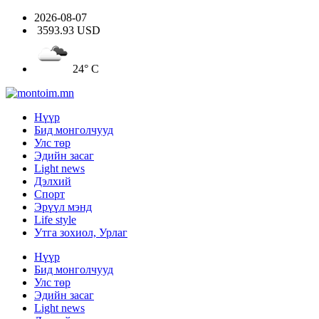
2026-08-07
3593.93 USD
24° C
Нүүр
Бид монголчууд
Улс төр
Эдийн засаг
Light news
Дэлхий
Спорт
Эрүүл мэнд
Life style
Утга зохиол, Урлаг
Нүүр
Бид монголчууд
Улс төр
Эдийн засаг
Light news