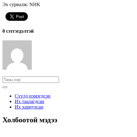
Эх сурвалж: NHK
0 cэтгэгдэлтэй
Сүүлд нэмэгдсэн
Их таалагдсан
Их хариулсан
Холбоотой мэдээ