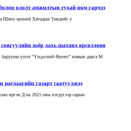
болон ололт амжилтын тухай ном гарчээ
нд Шинэ эриний Хятадын Төвдийг у
сонгуулийн хоёр дахь шатанд өрсөлдөнө
 барууны үзэлт “Үндэсний Фронт” намын дарга М
 цагдаагийн газарт саатуулжээ
сын иргэн Д нь 2021 оны нэгдүгээр сарын