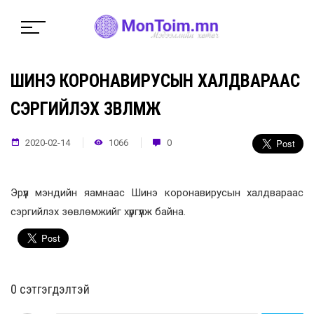
ШИНЭ КОРОНАВИРУСЫН ХАЛДВАРААС
СЭРГИЙЛЭХ ЗӨВЛӨМЖ
2020-02-14
1066
0
Эрүүл мэндийн яамнаас Шинэ коронавирусын халдвараас
сэргийлэх зөвлөмжийг хүргүүлж байна.
0 cэтгэгдэлтэй