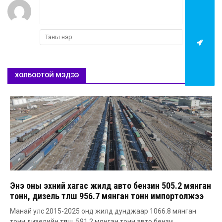
ХОЛБООТОЙ МЭДЭЭ
Энэ оны эхний хагас жилд авто бензин 505.2 мянган
тонн, дизель түлш 956.7 мянган тонн импортолжээ
Манай улс 2015-2025 онд жилд дунджаар 1066.8 мянган
тонн дизелийн түлш, 591.2 мянган тонн авто бензи