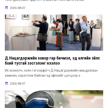
2026-08-07
Д.Нацагдоржийн ховор гар бичмэл, эд өлгийн зүйлс
бүхий тусгай үзэсгэлэнг нээлээ
Их зохиолч, соён гэгээрүүлэгч Д.Нацагдоржийн амьдралын
замнал, хэрэглэж байсан эд зүйлсийг цогцоор х
2026-08-07