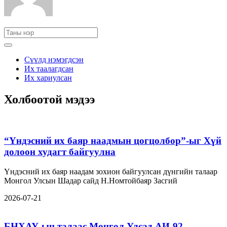
Сүүлд нэмэгдсэн
Их таалагдсан
Их хариулсан
Холбоотой мэдээ
“Үндэсний их баяр наадмын цогцолбор”-ыг Хүй
долоон худагт байгуулна
Үндэсний их баяр наадам зохион байгуулсан дүнгийн талаар
Монгол Улсын Шадар сайд Н.Номтойбаяр Засгий
2026-07-21
БНХАУ-ын талаас Монгол Улсад АИ-92