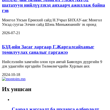
шатахуун нийлүүлэхэд анхаарч ажиллаж байна
гэв
Монгол Улсын Ерөнхий сайд Н.Учрал БНХАУ-аас Монгол
Улсад суугаа Элчин сайд Шэнь Миньжюанийг эх оронд
2026-07-21
БЗД-ийн Засаг даргаар Г.Жаргалсайханыг
томилуулах саналыг гаргажээ
Нийслэлийн хамгийн олон хүн амтай Баянзүрх дүүргийн 9
дэх удаагийн иргэдийн Төлөөлөгчдийн Хурлын анх
2024-10-18
Их уншсан
Саарал жагсаалт ба шударга олборлолт