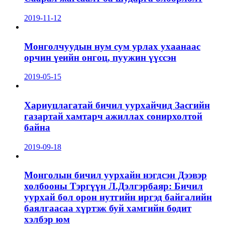
2019-11-12
Монголчуудын нум сум урлах ухаанаас
орчин үеийн онгоц, пуужин үүссэн
2019-05-15
Хариуцлагатай бичил уурхайчид Засгийн
газартай хамтарч ажиллах сонирхолтой
байна
2019-09-18
Монголын бичил уурхайн нэгдсэн Дээвэр
холбооны Тэргүүн Л.Дэлгэрбаяр: Бичил
уурхай бол орон нутгийн иргэд байгалийн
баялгаасаа хүртэж буй хамгийн бодит
хэлбэр юм