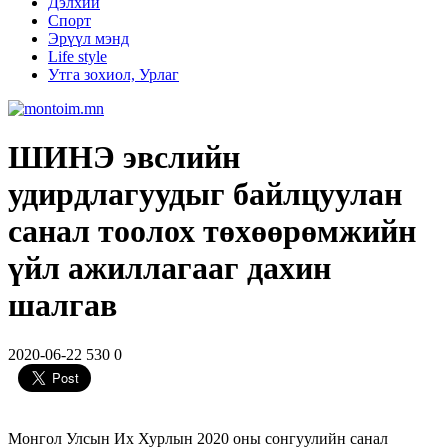
Дэлхий
Спорт
Эрүүл мэнд
Life style
Утга зохиол, Урлаг
ШИНЭ эвслийн
удирдлагуудыг байлцуулан
санал тоолох төхөөрөмжийн
үйл ажиллагааг дахин
шалгав
2020-06-22
530
0
Монгол Улсын Их Хурлын 2020 оны сонгуулийн санал