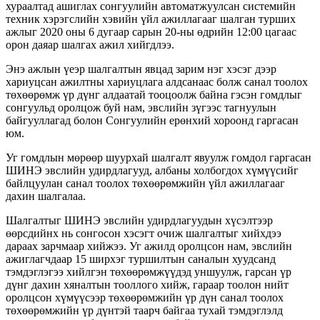
хураалтад ашиглах сонгуулийн автоматжуулсан системийн
техник хэрэгслийн хэвийн үйл ажиллагааг шалган турших
ажлыг 2020 оны 6 дугаар сарын 20-ны өдрийн 12:00 цагаас
орон даяар шалгах ажил хийгдлээ.
Энэ ажлын үеэр шалгалтын явцад зарим нэг хэсэг дээр
хариуцсан ажилтны хариуцлага алдсанаас болж санал тоолох
төхөөрөмж үр дүнг алдаатай тооцоолж байна гэсэн гомдлыг
сонгуульд оролцож буй нам, эвслийн зүгээс тагнуулын
байгууллагад болон Сонгуулийн ерөнхий хороонд гаргасан
юм.
Уг гомдлын мөрөөр шуурхай шалгалт явуулж гомдол гаргасан
ШИНЭ эвслийн удирдлагууд, албаны холбогдох хүмүүсийг
байлцуулан санал тоолох төхөөрөмжийн үйл ажиллагааг
дахин шалгалаа.
Шалгалтыг ШИНЭ эвслийн удирдлагуудын хүсэлтээр
өөрсдийнх нь сонгосон хэсэгт очиж шалгалтыг хийхдээ
дараах зарчмаар хийжээ. Уг ажилд оролцсон нам, эвслийн
ажиглагчдаар 15 ширхэг туршилтын саналын хуудсанд
тэмдэглэгээ хийлгэн төхөөрөмжүүдэд уншуулж, гарсан үр
дүнг дахин хяналтын тооллого хийж, гараар тоолон нийт
оролцсон хүмүүсээр төхөөрөмжийн үр дүн санал тоолох
төхөөрөмжийн үр дүнтэй таарч байгаа тухай тэмдэглэлд