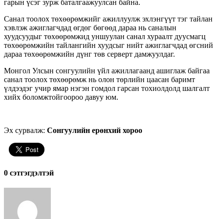
гарын үсэг зурж баталгаажуулсан байна.
Санал тоолох төхөөрөмжийг ажиллуулж эхлэнгүүт тэг тайлан
хэвлэж ажиглагчдад өгдөг бөгөөд дараа нь саналын
хуудсуудыг төхөөрөмжид уншуулан санал хураалт дуусмагц
төхөөрөмжийн тайлангийн хуудсыг нийт ажиглагчдад өгсний
дараа төхөөрөмжийн дүнг төв серверт дамжуулдаг.
Монгол Улсын сонгуулийн үйл ажиллагаанд ашиглаж байгаа
санал тоолох төхөөрөмж нь олон төрлийн цаасан баримт
үлдээдэг учир ямар нэгэн гомдол гарсан тохиолдолд шалгалт
хийх боломжтойгоороо давуу юм.
Эх сурвалж:
Сонгуулийн ерөнхий хороо
0 cэтгэгдэлтэй