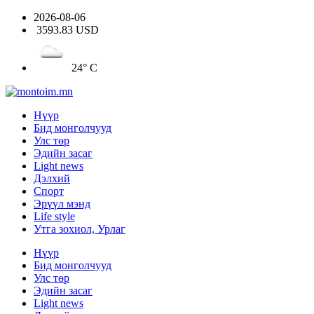
2026-08-06
3593.83 USD
24° C
Нүүр
Бид монголчууд
Улс төр
Эдийн засаг
Light news
Дэлхий
Спорт
Эрүүл мэнд
Life style
Утга зохиол, Урлаг
Нүүр
Бид монголчууд
Улс төр
Эдийн засаг
Light news