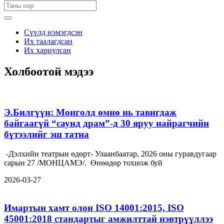
Сүүлд нэмэгдсэн
Их таалагдсан
Их хариулсан
Холбоотой мэдээ
Э.Билгүүн: Монголд өмнө нь тавигдаж
байгаагүй “саунд драм”-д 30 яруу найрагчийн
бүтээлийг эш татна
-Дэлхийн театрын өдөрт- Улаанбаатар, 2026 оны гуравдугаар
сарын 27 /МОНЦАМЭ/. Өнөөдөр тохиож буй
2026-03-27
Имартын хамт олон ISO 14001:2015, ISO
45001:2018 стандартыг амжилттай нэвтрүүллээ