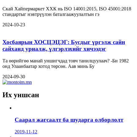
Скай Хайпермаркет ХХК нь ISO 14001:2015, ISO 45001:2018
стандартыг нэвтрүүлэн баталгаажуулалтын гэ
2024-10-23
Хосбаярын ХОСЦЭЦЭГ: Бусдыг үргэлж сайн
сайханд уриалж, үлгэрлэхийг хичээдэг
Та өөрийгөө манай уншигчдад товч танилцуулаач? -Би 1982
онд Улаанбаатар хотод төрсөн. Аав минь Бу
2024-09-30
Их уншсан
Саарал жагсаалт ба шударга олборлолт
2019-11-12