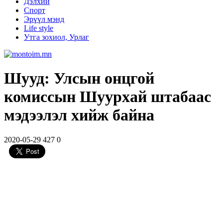
Дэлхий
Спорт
Эрүүл мэнд
Life style
Утга зохиол, Урлаг
Шууд: Улсын онцгой
комиссын Шуурхай штабаас
мэдээлэл хийж байна
2020-05-29
427
0