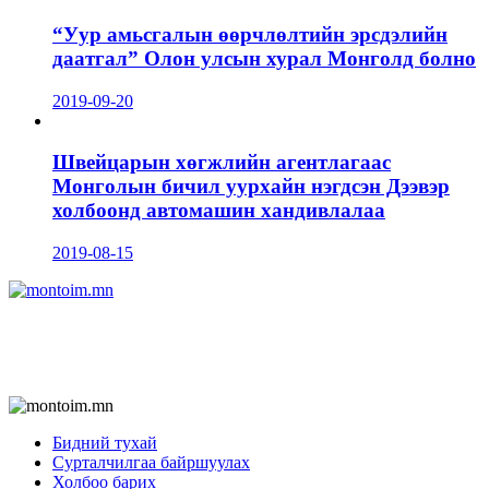
“Уур амьсгалын өөрчлөлтийн эрсдэлийн
даатгал” Олон улсын хурал Монголд болно
2019-09-20
Швейцарын хөгжлийн агентлагаас
Монголын бичил уурхайн нэгдсэн Дээвэр
холбоонд автомашин хандивлалаа
2019-08-15
Бидний тухай
Сурталчилгаа байршуулах
Холбоо барих