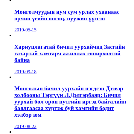
Монголчуудын нум сум урлах ухаанаас
орчин үеийн онгоц, пуужин үүссэн
2019-05-15
Хариуцлагатай бичил уурхайчид Засгийн
газартай хамтарч ажиллах сонирхолтой
байна
2019-09-18
Монголын бичил уурхайн нэгдсэн Дээвэр
холбооны Тэргүүн Л.Дэлгэрбаяр: Бичил
уурхай бол орон нутгийн иргэд байгалийн
баялгаасаа хүртэж буй хамгийн бодит
хэлбэр юм
2019-08-22