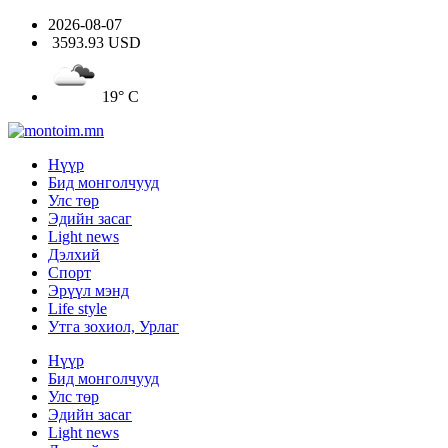
2026-08-07
3593.93 USD
19° C
Нүүр
Бид монголчууд
Улс төр
Эдийн засаг
Light news
Дэлхий
Спорт
Эрүүл мэнд
Life style
Утга зохиол, Урлаг
Нүүр
Бид монголчууд
Улс төр
Эдийн засаг
Light news