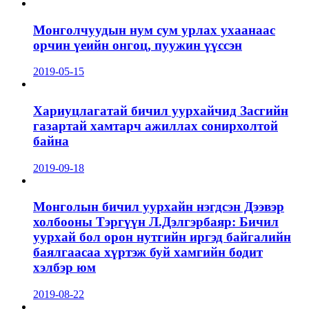
Монголчуудын нум сум урлах ухаанаас
орчин үеийн онгоц, пуужин үүссэн
2019-05-15
Хариуцлагатай бичил уурхайчид Засгийн
газартай хамтарч ажиллах сонирхолтой
байна
2019-09-18
Монголын бичил уурхайн нэгдсэн Дээвэр
холбооны Тэргүүн Л.Дэлгэрбаяр: Бичил
уурхай бол орон нутгийн иргэд байгалийн
баялгаасаа хүртэж буй хамгийн бодит
хэлбэр юм
2019-08-22