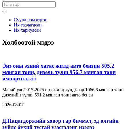
Сүүлд нэмэгдсэн
Их таалагдсан
Их хариулсан
Холбоотой мэдээ
Энэ оны эхний хагас жилд авто бензин 505.2
мянган тонн, дизель түлш 956.7 мянган тонн
импортолжээ
Манай улс 2015-2025 онд жилд дунджаар 1066.8 мянган тонн
дизелийн түлш, 591.2 мянган тонн авто бензи
2026-08-07
Д.Нацагдоржийн ховор гар бичмэл, эд өлгийн
зүйлс бүхий тусгай үзэсгэлэнг нээлээ