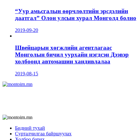
“Уур амьсгалын өөрчлөлтийн эрсдэлийн
даатгал” Олон улсын хурал Монголд болно
2019-09-20
Швейцарын хөгжлийн агентлагаас
Монголын бичил уурхайн нэгдсэн Дээвэр
холбоонд автомашин хандивлалаа
2019-08-15
Бидний тухай
Сурталчилгаа байршуулах
Холбоо барих