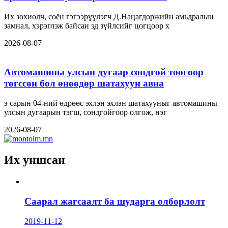
Их зохиолч, соён гэгээрүүлэгч Д.Нацагдоржийн амьдралын
замнал, хэрэглэж байсан эд зүйлсийг цогцоор х
2026-08-07
Автомашины улсын дугаар сондгой тоогоор
төгссөн бол өнөөдөр шатахуун авна
э сарын 04-ний өдрөөс эхлэн эхлэн шатахууныг автомашины
улсын дугаарын тэгш, сондгойгоор олгож, нэг
2026-08-07
Их уншсан
Саарал жагсаалт ба шударга олборлолт
2019-11-12