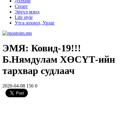
Дэлхий
Спорт
Эрүүл мэнд
Life style
Утга зохиол, Урлаг
ЭМЯ: Ковид-19!!!
Б.Нямдулам ХӨСҮТ-ийн
тархвар судлаач
2020-04-08
156
0