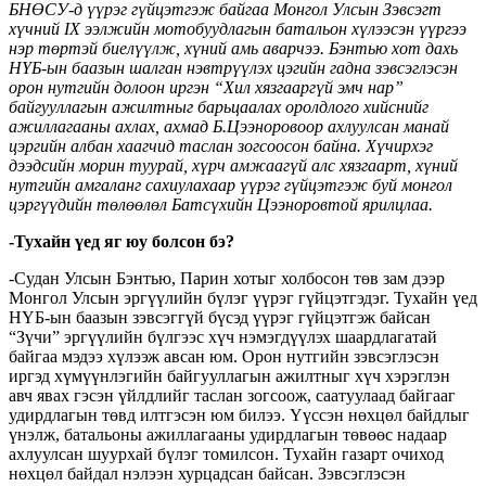
БНӨСУ-д үүрэг гүйцэтгэж байгаа Монгол Улсын Зэвсэгт
хүчний IX ээлжийн мотобуудлагын батальон хүлээсэн үүргээ
нэр төртэй биелүүлж, хүний амь аварчээ. Бэнтью хот дахь
НҮБ-ын баазын шалган нэвтрүүлэх цэгийн гадна зэвсэглэcэн
орон нутгийн долоон иргэн “Хил хязгааргүй эмч нар”
байгууллагын ажилтныг барьцаалах оролдлого хийснийг
ажиллагааны ахлах, ахмад Б.Цээноровоор ахлуулсан манай
цэргийн албан хаагчид таслан зогсоосон байна. Хүчирхэг
дээдсийн морин туурай, хүрч амжаагүй алс хязгаарт, хүний
нутгийн амгаланг сахиулахаар үүрэг гүйцэтгэж буй монгол
цэргүүдийн төлөөлөл Батсүхийн Цээноровтой ярилцлаа.
-Тухайн үед яг юу болсон бэ?
-Судан Улсын Бэнтью, Парин хотыг холбосон төв зам дээр
Монгол Улсын эргүүлийн бүлэг үүрэг гүйцэтгэдэг. Тухайн үед
НҮБ-ын баазын зэвсэггүй бүсэд үүрэг гүйцэтгэж байсан
“Зүчи” эргүүлийн бүлгээс хүч нэмэгдүүлэх шаардлагатай
байгаа мэдээ хүлээж авсан юм. Орон нутгийн зэвсэглэсэн
иргэд хүмүүнлэгийн байгууллагын ажилтныг хүч хэрэглэн
авч явах гэсэн үйлдлийг таслан зогсоож, саатуулаад байгааг
удирдлагын төвд илтгэсэн юм билээ. Үүссэн нөхцөл байдлыг
үнэлж, батальоны ажиллагааны удирдлагын төвөөс надаар
ахлуулсан шуурхай бүлэг томилсон. Тухайн газарт очиход
нөхцөл байдал нэлээн хурцадсан байсан. Зэвсэглэсэн