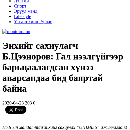
Дэлхий
Спорт
Эрүүл мэнд
Life style
Утга зохиол, Урлаг
Энхийг сахиулагч
Б.Цээноров: Гал нээлгүйгээр
барьцаалагдсан хүнээ
аварсандаа бид баяртай
байна
2020-04-23
203
0
НҮБ-ын мандаттай энхийг сахиулах “UNIMISS” ажиллагаанд