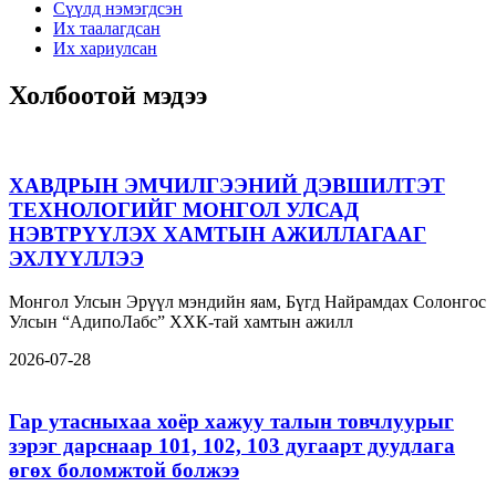
Сүүлд нэмэгдсэн
Их таалагдсан
Их хариулсан
Холбоотой мэдээ
ХАВДРЫН ЭМЧИЛГЭЭНИЙ ДЭВШИЛТЭТ
ТЕХНОЛОГИЙГ МОНГОЛ УЛСАД
НЭВТРҮҮЛЭХ ХАМТЫН АЖИЛЛАГААГ
ЭХЛҮҮЛЛЭЭ
Монгол Улсын Эрүүл мэндийн яам, Бүгд Найрамдах Солонгос
Улсын “АдипоЛабс” ХХК-тай хамтын ажилл
2026-07-28
Гар утасныхаа хоёр хажуу талын товчлуурыг
зэрэг дарснаар 101, 102, 103 дугаарт дуудлага
өгөх боломжтой болжээ