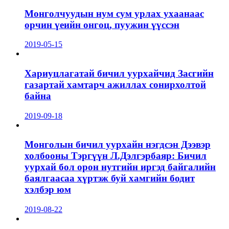
Монголчуудын нум сум урлах ухаанаас
орчин үеийн онгоц, пуужин үүссэн
2019-05-15
Хариуцлагатай бичил уурхайчид Засгийн
газартай хамтарч ажиллах сонирхолтой
байна
2019-09-18
Монголын бичил уурхайн нэгдсэн Дээвэр
холбооны Тэргүүн Л.Дэлгэрбаяр: Бичил
уурхай бол орон нутгийн иргэд байгалийн
баялгаасаа хүртэж буй хамгийн бодит
хэлбэр юм
2019-08-22