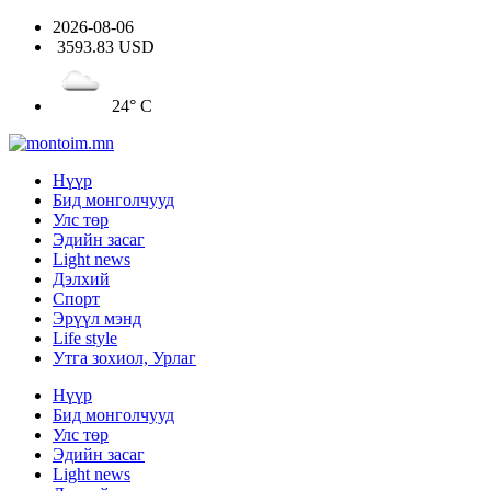
2026-08-06
3593.83 USD
24° C
Нүүр
Бид монголчууд
Улс төр
Эдийн засаг
Light news
Дэлхий
Спорт
Эрүүл мэнд
Life style
Утга зохиол, Урлаг
Нүүр
Бид монголчууд
Улс төр
Эдийн засаг
Light news