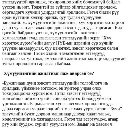
этгээдүүдтэй ярилцаж, тохиролцоо хийх боломжгүй байдал
үүссэн нь илт. Тэдэнтэй эв зүйгээр ойлголцохыг оролдож,
сөргөлдөгч хүчний удирдагчтай ярилцсан. Гэтэл бидэн рүү
орон нутгийн хэлээр орилж, буу тулган сүрдүүлэн
заналхийлж, хүмүүнлэгийн ажилтныг хүч хэрэглэн мотоцикл
дээр суулган авч явах оролдлого хэд хэдэн удаа гаргасан. Бид
цагийн байдлыг үнэлж, хүмүүнлэгийн ажилтныг
хамгаалахын тулд зэвсэглэсэн этгээдүүдийн эсрэг “Хүч
хэрэглэх дүрэм”-ийн дагуу НҮБ-ын цэргийн сүр хүчийг
үзүүлэн анхааруулах, буу цэнэглэх, зэвсэг хэрэглэхэд бэлэн
байгааг хэлсэн. Гэсэн хэдий ч зэвсэглэсэн этгээдүүд
шаардлагыг үл тоож, эмнэлгийн ажилтныг мотоциклд суулган
зугтах оролдлого гаргасаар байлаа.
-Хүмүүнлэнгийн ажилтныг яаж аварсан бэ?
-Бужигнаан дунд зэвсэгт этгээдүүдийн толгойлогч нь
ярилцаж, үймээнээ зогсоож, эв зүйгээр учраа олох
тохиролцоонд хүрсэн юм. Гэтэл зэвсэгт этгээдүүд
толгойлогчийнхоо үгийг сонсохгүйгээс болоод үймээн
үргэлжилсэн. Барьцаалсан хүнээ авч явах оролдлого удаа
дараа гаргасан учраас тэдний замыг хаах үүрэг өглөө. “Зүчи”
эргүүлийн бүлэг дөрвөн машинаар давхар хаалт тавьж,
хөдөлгөөнийг нь хязгаарласан. Гэтэл тэд эсэргүүцэж, агаар
руу хий буудаж, сүрийг үзүүлсэн юм. Замыг нь хаасан ч