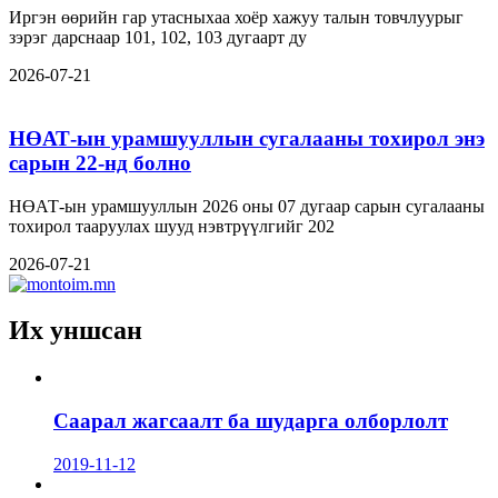
Иргэн өөрийн гар утасныхаа хоёр хажуу талын товчлуурыг
зэрэг дарснаар 101, 102, 103 дугаарт ду
2026-07-21
НӨАТ-ын урамшууллын сугалааны тохирол энэ
сарын 22-нд болно
НӨАТ-ын урамшууллын 2026 оны 07 дугаар сарын сугалааны
тохирол тааруулах шууд нэвтрүүлгийг 202
2026-07-21
Их уншсан
Саарал жагсаалт ба шударга олборлолт
2019-11-12