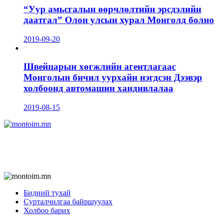
“Уур амьсгалын өөрчлөлтийн эрсдэлийн
даатгал” Олон улсын хурал Монголд болно
2019-09-20
Швейцарын хөгжлийн агентлагаас
Монголын бичил уурхайн нэгдсэн Дээвэр
холбоонд автомашин хандивлалаа
2019-08-15
Бидний тухай
Сурталчилгаа байршуулах
Холбоо барих