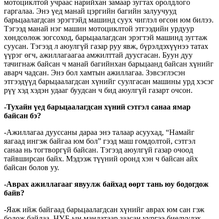
мотоциклтой учраас нарийхан замаар зугтах оролдлого
гаргалаа. Энэ үед манай цэргийн багийн залуучууд
барьцаалагдсан эрэгтэйд машинд суух чиглэл өгсөн юм билээ.
Тэгээд манай нэг машин мотоциклтой этгээдийн урдуур
хөндсөлөж зогсоход, барьцаалагдсан эрэгтэй машинд зугтаж
суусан. Тэгээд л аюулгүй газар руу явж, бүрэлдэхүүнээ татах
үүрэг өгч, ажиллагаагаа амжилттай дуусгасан. Буун дуу
тачигнаж байсан ч манай багийнхан барьцаанд байсан хүнийг
аварч чадсан. Энэ бол хамтын ажиллагаа. Зэвсэглэсэн
этгээдүүд барьцаалагдсан хүнийг суулгасан машины урд хэсэг
рүү хэд хэдэн удааг буудсан ч бид аюулгүй газарт очсон.
-Тухайн үед барьцаалагдсан хүний сэтгэл санаа ямар
байсан бэ?
-Ажиллагаа дууссаны дараа энэ талаар асуухад, “Намайг
яагаад ингэж байгаа юм бол” гээд маш гомдолтой, сэтгэл
санаа нь тогтворгүй байсан. Тэгээд аюулгүй газар очоод
тайвширсан байх. Мэдээж түүний оронд хэн ч байсан айх
байсан болов уу.
-Аврах ажиллагааг явуулж байхад өөрт тань юу бодогдож
байв?
-Яаж ийж байгаад барьцаалагдсан хүнийг аврах юм сан гэж
бодож байлаа. НҮБ-ын мандатаар заасан үүргээ биелүүлэх