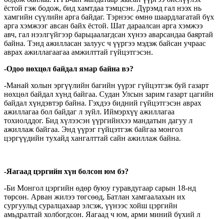
ёстой гэж бодож, бид хамтдаа тэмцсэн. Дүрэмд гал нээх нь
хамгийн сүүлийн арга байдаг. Тэрнээс өмнө шаардлагатай бүх
арга хэмжээг авсан байх ёстой. Шат дараалсан арга хэмжээ
авч, гал нээлгүйгээр барьцаалагдсан хүнээ аварсандаа баяртай
байна. Тэнд ажилласан залуус ч үүргээ мэдэж байсан учраас
аврах ажиллагаагаа амжилттай гүйцэтгэсэн.
-Одоо нөхцөл байдал ямар байна вэ?
-Манай холын эргүүлийн багийн үүрэг гүйцэтгэж буй газарт
нөхцөл байдал хүнд байгаа. Судан Улсын зарим газарт цагийн
байдал хүндэвтэр байна. Гэхдээ бидний гүйцэтгэсэн аврах
ажиллагаа бол байдаг л зүйл. Иймэрхүү ажиллагаа
тохиолддог. Бид хүлээсэн үүргийнхээ мандатын дагуу л
ажиллаж байгаа. Энд үүрэг гүйцэтгэж байгаа монгол
цэргүүдийн тухайд хангалттай сайн ажиллаж байна.
-Яагаад цэргийн хүн болсон юм бэ?
-Би Монгол цэргийн өдөр буюу гуравдугаар сарын 18-нд
төрсөн. Арван жилээ төгсөөд, Батлан хамгаалахын их
сургуульд суралцахаар элсэж, үүнээс хойш цэргийн
амьдралтай холбогдсон. Яагаад ч юм, арми миний бүхий л