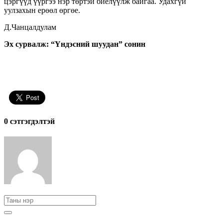
цэргүүд үүргээ нэр төртэй биелүүлж байгаа. Удахгүй
уулзахын ерөөл өргөе.
Д.Чанцалдулам
Эх сурвалж: “Үндэсний шуудан” сонин
0 cэтгэгдэлтэй