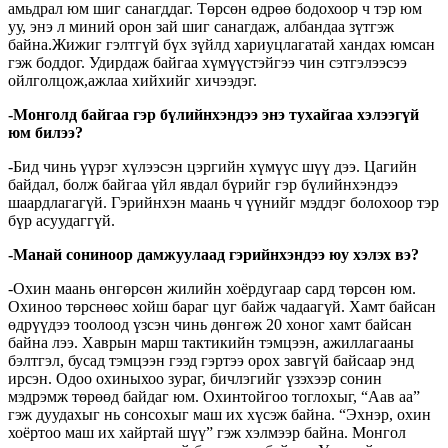
амьдрал юм шиг санагддаг. Төрсөн өдрөө бодохоор ч тэр юм
уу, энэ л миний орон зай шиг санагдаж, албандаа зүтгэж
байна.Жижиг гэлтгүй бүх зүйлд хариуцлагатай хандах юмсан
гэж боддог. Удирдаж байгаа хүмүүстэйгээ чин сэтгэлээсээ
ойлголцож,ажлаа хийхийг хичээдэг.
-Монголд байгаа гэр бүлийнхэндээ энэ тухайгаа хэлээгүй
юм билээ?
-Бид чинь үүрэг хүлээсэн цэргийн хүмүүс шүү дээ. Цагийн
байдал, болж байгаа үйл явдал бүрийг гэр бүлийнхэндээ
шаардлагагүй. Гэрийнхэн маань ч үүнийг мэддэг болохоор тэр
бүр асуудаггүй.
-Манай сониноор дамжуулаад гэрийнхэндээ юу хэлэх вэ?
-Охин маань өнгөрсөн жилийн хоёрдугаар сард төрсөн юм.
Охиноо төрснөөс хойш бараг цуг байж чадаагүй. Хамт байсан
өдрүүдээ тоолоод үзсэн чинь дөнгөж 20 хоног хамт байсан
байна лээ. Хаврын марш тактикийн тэмцээн, ажиллагааны
бэлтгэл, бусад тэмцээн гээд гэртээ орох завгүй байсаар энд
ирсэн. Одоо охиныхоо зураг, бичлэгийг үзэхээр сонин
мэдрэмж төрөөд байдаг юм. Охинтойгоо тоглохыг, “Аав аа”
гэж дуудахыг нь сонсохыг маш их хүсэж байна. “Эхнэр, охин
хоёртоо маш их хайртай шүү” гэж хэлмээр байна. Монгол