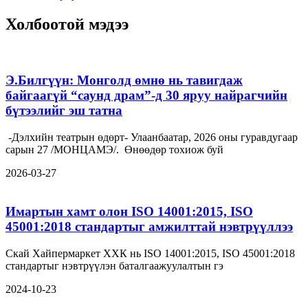
Холбоотой мэдээ
Э.Билгүүн: Монголд өмнө нь тавигдаж
байгаагүй “саунд драм”-д 30 яруу найрагчийн
бүтээлийг эш татна
-Дэлхийн театрын өдөрт- Улаанбаатар, 2026 оны гуравдугаар
сарын 27 /МОНЦАМЭ/. Өнөөдөр тохиож буй
2026-03-27
Имартын хамт олон ISO 14001:2015, ISO
45001:2018 стандартыг амжилттай нэвтрүүллээ
Скай Хайпермаркет ХХК нь ISO 14001:2015, ISO 45001:2018
стандартыг нэвтрүүлэн баталгаажуулалтын гэ
2024-10-23