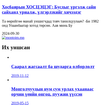
Хосбаярын ХОСЦЭЦЭГ: Бусдыг үргэлж сайн
сайханд уриалж, үлгэрлэхийг хичээдэг
Та өөрийгөө манай уншигчдад товч танилцуулаач? -Би 1982
онд Улаанбаатар хотод төрсөн. Аав минь Бу
2024-09-30
Их уншсан
Саарал жагсаалт ба шударга олборлолт
2019-11-12
Монголчуудын нум сум урлах ухаанаас
орчин үеийн онгоц, пуужин үүссэн
2019-05-15