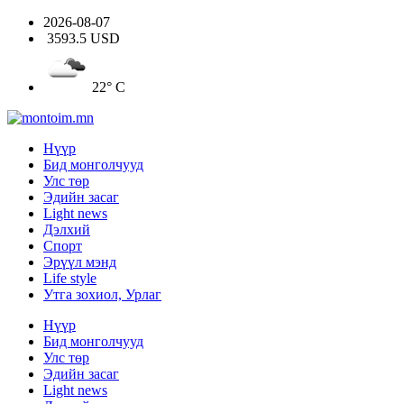
2026-08-07
3593.5 USD
22° C
Нүүр
Бид монголчууд
Улс төр
Эдийн засаг
Light news
Дэлхий
Спорт
Эрүүл мэнд
Life style
Утга зохиол, Урлаг
Нүүр
Бид монголчууд
Улс төр
Эдийн засаг
Light news