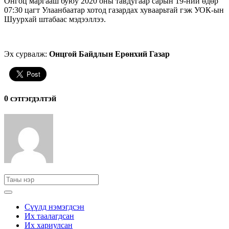
Онгоц маргааш буюу 2020 оны тавдугаар сарын 19-ний өдөр
07:30 цагт Улаанбаатар хотод газардах хуваарьтай гэж УОК-ын
Шуурхай штабаас мэдээллээ.
Эх сурвалж:
Онцгой Байдлын Ерөнхий Газар
0 cэтгэгдэлтэй
Сүүлд нэмэгдсэн
Их таалагдсан
Их хариулсан