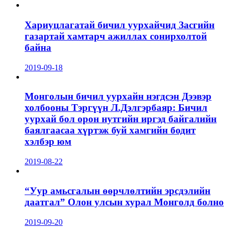
Хариуцлагатай бичил уурхайчид Засгийн
газартай хамтарч ажиллах сонирхолтой
байна
2019-09-18
Монголын бичил уурхайн нэгдсэн Дээвэр
холбооны Тэргүүн Л.Дэлгэрбаяр: Бичил
уурхай бол орон нутгийн иргэд байгалийн
баялгаасаа хүртэж буй хамгийн бодит
хэлбэр юм
2019-08-22
“Уур амьсгалын өөрчлөлтийн эрсдэлийн
даатгал” Олон улсын хурал Монголд болно
2019-09-20