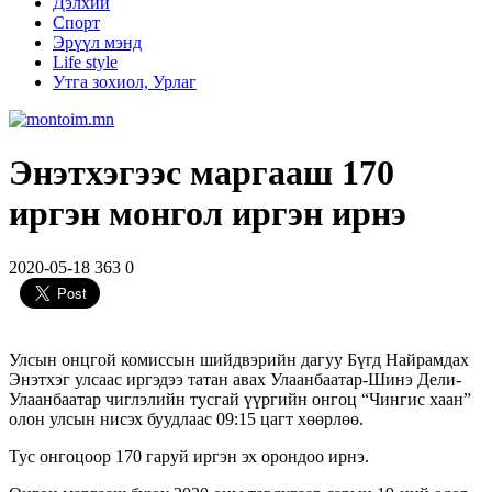
Дэлхий
Спорт
Эрүүл мэнд
Life style
Утга зохиол, Урлаг
Энэтхэгээс маргааш 170
иргэн монгол иргэн ирнэ
2020-05-18
363
0
Улсын онцгой комиссын шийдвэрийн дагуу Бүгд Найрамдах
Энэтхэг улсаас иргэдээ татан авах Улаанбаатар-Шинэ Дели-
Улаанбаатар чиглэлийн тусгай үүргийн онгоц “Чингис хаан”
олон улсын нисэх буудлаас 09:15 цагт хөөрлөө.
Тус онгоцоор 170 гаруй иргэн эх орондоо ирнэ.