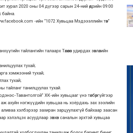
т хурал 2020 оны 04 дүгээр сарын 24-ний өдрийн 09:00
 байна.
ww.facebook.com -ийн “1072 Хувьцаа Мэдэээллийн төв”
үүгийн тайлангийн талаарх Төлөөлөн удирдах зөвлөлийн
анилцуулах тухай;
арга хэмжээний тухай;
лах тухай;
ааны тайланг танилцуулах тухай.
дэнэс-Тавантолгой” ХК-ийн хувьцааг үнэ төлбөргүйгээр
 аж ахуйн нэгжүүдийн хувьцаа нь хоёрдахь зах зээлийн
г аливаа хэлбэрээр захиран зарцуулахгүй байхаар заасан
ар хэлэлцэх асуудлаар зөвхөн саналын эрхтэй хувьцаа
уудалтай холбогдуулан танилцаж болох баримт бичиг