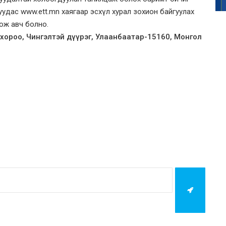
удас www.ett.mn хаягаар эсхүл хурал зохион байгуулах
ож авч болно.
 хороо, Чингэлтэй дүүрэг, Улаанбаатар-15160, Монгол