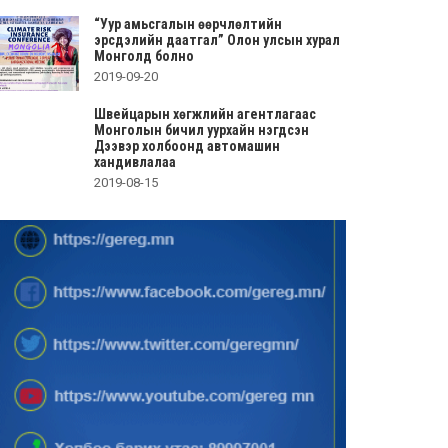
“Уур амьсгалын өөрчлөлтийн
эрсдэлийн даатгал” Олон улсын хурал
Монголд болно
2019-09-20
Швейцарын хөгжлийн агентлагаас
Монголын бичил уурхайн нэгдсэн
Дээвэр холбоонд автомашин
хандивлалаа
2019-08-15