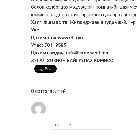
болон холбогдох мэдээллийг компанийн цахим ху
комиссоос доорх хаягаар ажлын цагаар холбогд
Хаяг: Финанс төв, Жигжиджавын гудамж-8, 1-р
Улс
Цахим хаяг:www.ett.mn
Утас: 70118585
Цахим шуудан: info@erdenestt.mn
ХУРАЛ ЗОХИОН БАЙГУУЛАХ КОМИСС
0 cэтгэгдэлтэй