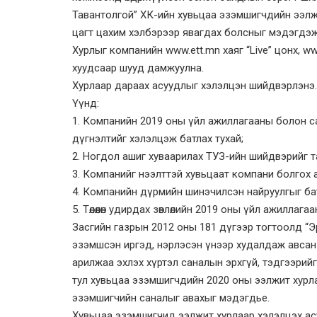
Тавантолгой” ХК-ийн хувьцаа эзэмшигчдийн ээлжи
цагт цахим хэлбэрээр явагдах болсныг мэдэгдэж
Хурлыг компанийн www.ett.mn хаяг “Live” цонх, w
хуудсаар шууд дамжуулна.
Хурлаар дараах асуудлыг хэлэлцэн шийдвэрлэнэ.
Үүнд:
1. Компанийн 2019 оны үйл ажиллагааны болон санх
дүгнэлтийг хэлэлцэж батлах тухай;
2. Ногдол ашиг хуваарилах ТУЗ-ийн шийдвэрийг т
3. Компанийг нээлттэй хувьцаат компани болгох 
4. Компанийн дүрмийн шинэчилсэн найруулгыг бат
5. Төлөөлөн удирдах зөвлөлийн 2019 оны үйл ажиллаг
Засгийн газрын 2012 оны 181 дүгээр тогтоолд “Эр
эзэмшсэн иргэд, нэрлэсэн үнээр худалдаж авсан
арилжаа эхлэх хүртэл саналын эрхгүй, тэдгээрий
тул хувьцаа эзэмшигчдийн 2020 оны ээлжит хурла
эзэмшигчийн саналыг авахыг мэдэгдье.
Хувьцаа эзэмшигчид ээлжит хурлаар хэлэлцэх ас