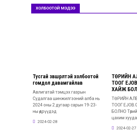
ХОЛБООТОЙ МЭДЭЭ
Тусгай зөвшөөрөлтэй холбоотой
ТӨРИЙН А
гомдол давамгайлав
ТООГ EJO
ХАЙЖ БО
Авлигатай тэмцэх газрын
Судалгаа шинжилгээний алба нь
ТӨРИЙН АЛ
2024 оны 2 дугаар сарын 19-23-
ТООГ EJOB.
ны өдрүүдэд
БОЛНО Төрий
цахим хууда
2024-02-28
2024-02-27