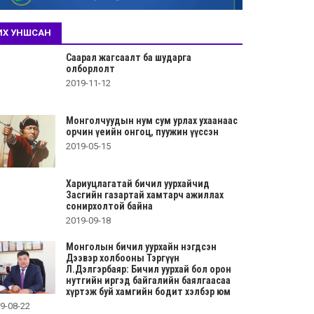
ИХ УНШСАН
Саарал жагсаалт ба шударга
олборлолт
2019-11-12
Монголчуудын нум сум урлах ухаанаас
орчин үеийн онгоц, пуужин үүссэн
2019-05-15
Хариуцлагатай бичил уурхайчид
Засгийн газартай хамтарч ажиллах
сонирхолтой байна
2019-09-18
Монголын бичил уурхайн нэгдсэн
Дээвэр холбооны Тэргүүн
Л.Дэлгэрбаяр: Бичил уурхай бол орон
нутгийн иргэд байгалийн баялгаасаа
хүртэж буй хамгийн бодит хэлбэр юм
9-08-22