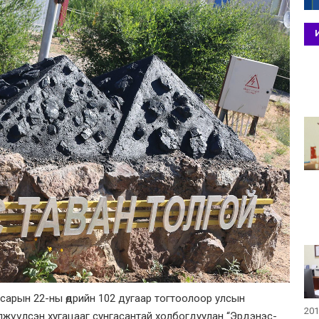
сарын 22-ны өдрийн 102 дугаар тогтоолоор улсын
201
лжүүлсэн хугацааг сунгасантай холбогдуулан “Эрдэнэс-