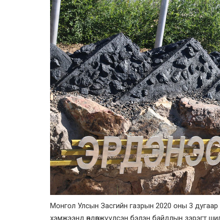
Монгол Улсын Засгийн газрын 2020 оны 3 дугаар 
хэмжээнд өндөржүүлсэн бэлэн байдлын зэрэгт ши