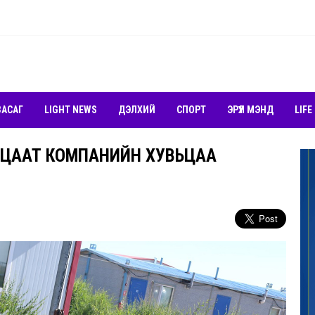
ЗАСАГ
LIGHT NEWS
ДЭЛХИЙ
СПОРТ
ЭРҮҮЛ МЭНД
LIFE
ЬЦААТ КОМПАНИЙН ХУВЬЦАА