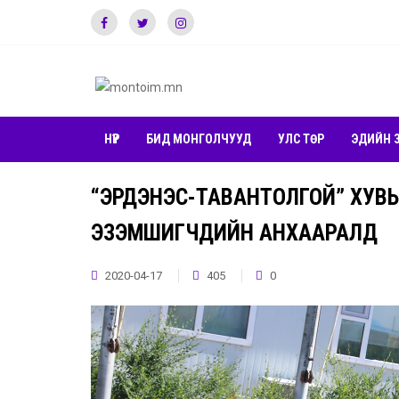
НҮҮР
БИД МОНГОЛЧУУД
УЛС ТӨР
ЭДИЙН 
“ЭРДЭНЭС-ТАВАНТОЛГОЙ” ХУВ
ЭЗЭМШИГЧДИЙН АНХААРАЛД
2020-04-17
405
0