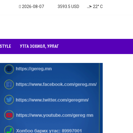
2026-08-07
3593.5 USD
22° C
 STYLE
УТГА ЗОХИОЛ, УРЛАГ