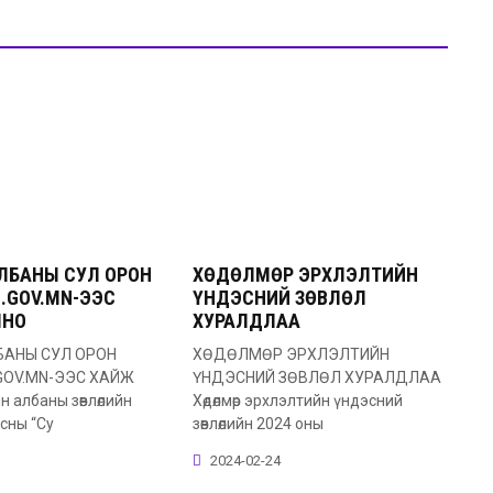
ЛБАНЫ СУЛ ОРОН
ХӨДӨЛМӨР ЭРХЛЭЛТИЙН
B.GOV.MN-ЭЭС
ҮНДЭСНИЙ ЗӨВЛӨЛ
ЛНО
ХУРАЛДЛАА
БАНЫ СУЛ ОРОН
ХӨДӨЛМӨР ЭРХЛЭЛТИЙН
GOV.MN-ЭЭС ХАЙЖ
ҮНДЭСНИЙ ЗӨВЛӨЛ ХУРАЛДЛАА
н албаны зөвлөлийн
Хөдөлмөр эрхлэлтийн үндэсний
сны “Су
зөвлөлийн 2024 оны
2024-02-24