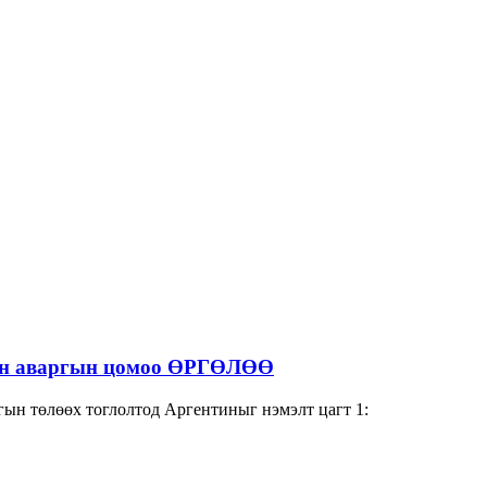
хийн аваргын цомоо ӨРГӨЛӨӨ
н төлөөх тоглолтод Аргентиныг нэмэлт цагт 1: