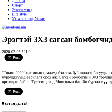
Дэлхий
Спорт
Эрүүл мэнд
Life style
Утга зохиол, Урлаг
Эрэгтэй 3Х3 сагсан бөмбөгчи
2020-02-05
521
0
“Токио-2020” олимпын наадамд бэлтгэж буй шилдэг багуудын т
бүрэлдэхүүнд өөрчлөлт орох аж. Сагсан бөмбөгийн 3×3 төрлийн
өрсөлдөж байна. Тус тэмцээнд Монголын багийн бүрэлдэхүүнд 
0 cэтгэгдэлтэй