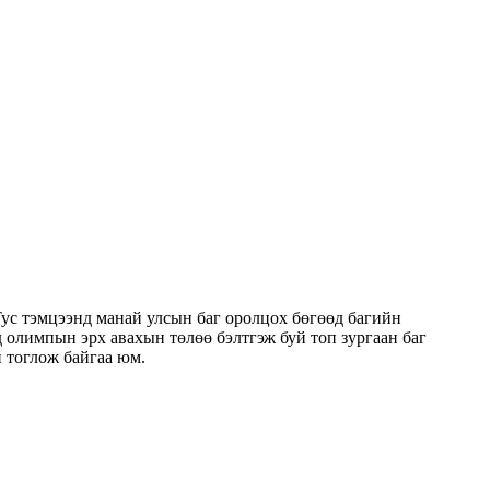
ус тэмцээнд манай улсын баг оролцох бөгөөд багийн
 олимпын эрх авахын төлөө бэлтгэж буй топ зургаан баг
 тоглож байгаа юм.