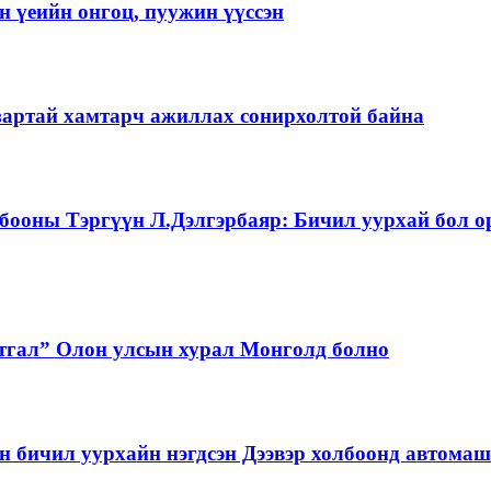
 үеийн онгоц, пуужин үүссэн
зартай хамтарч ажиллах сонирхолтой байна
бооны Тэргүүн Л.Дэлгэрбаяр: Бичил уурхай бол о
тгал” Олон улсын хурал Монголд болно
бичил уурхайн нэгдсэн Дээвэр холбоонд автома