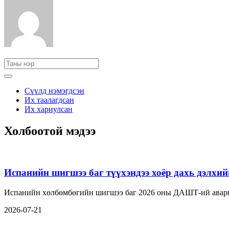
Сүүлд нэмэгдсэн
Их таалагдсан
Их хариулсан
Холбоотой мэдээ
Испанийн шигшээ баг түүхэндээ хоёр дахь дэл
Испанийн хөлбөмбөгийн шигшээ баг 2026 оны ДАШТ-ий аваргы
2026-07-21