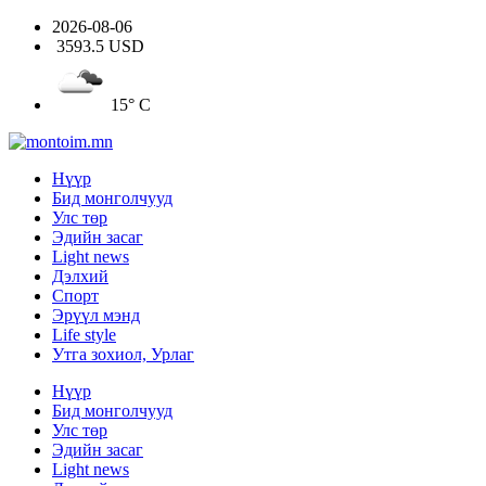
2026-08-06
3593.5 USD
15° C
Нүүр
Бид монголчууд
Улс төр
Эдийн засаг
Light news
Дэлхий
Спорт
Эрүүл мэнд
Life style
Утга зохиол, Урлаг
Нүүр
Бид монголчууд
Улс төр
Эдийн засаг
Light news