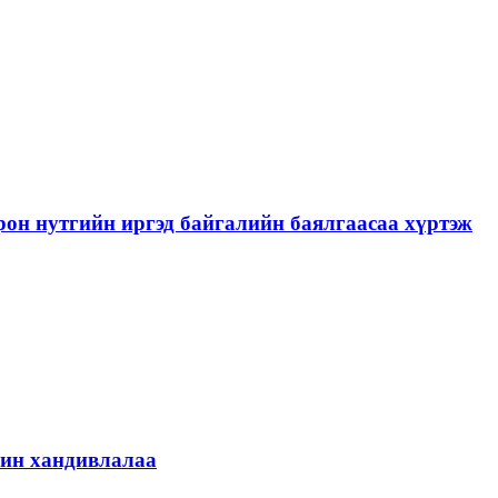
рон нутгийн иргэд байгалийн баялгаасаа хүртэж
шин хандивлалаа