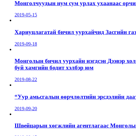
Монголчуудын нум сум урлах ухаанаас орчин
2019-05-15
Хариуцлагатай бичил уурхайчид Засгийн га
2019-09-18
Монголын бичил уурхайн нэгдсэн Дээвэр хол
буй хамгийн бодит хэлбэр юм
2019-08-22
“Уур амьсгалын өөрчлөлтийн эрсдэлийн даа
2019-09-20
Швейцарын хөгжлийн агентлагаас Монголын 