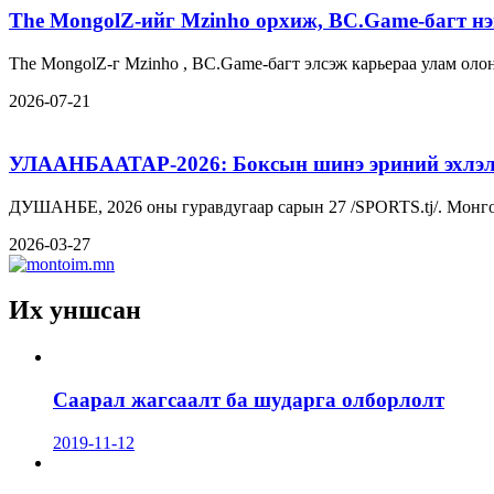
The MongolZ-ийг Mzinho орхиж, BC.Game-багт нэ
2026-07-21
УЛААНБААТАР-2026: Боксын шинэ эриний эхлэ
ДУШАНБЕ, 2026 оны гуравдугаар сарын 27 /SPORTS.tj/. Монго
2026-03-27
Их уншсан
Саарал жагсаалт ба шударга олборлолт
2019-11-12