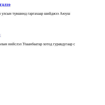
гдлээ
The MongolZ-г Mzinho , BC.Game-багт элсэж карьераа улам олон улсын түвшинд гаргахаар шийджээ Аюуш
л
лын нийслэл Улаанбаатар хотод гуравдугаар с