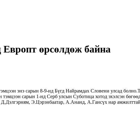
д Европт өрсөлдөж байна
эмцээн энэ сарын 8-9-нд Бүгд Найрамдах Словени улсад болно.Т
 тэмцээн сарын 1-нд Серб улсын Суботица хотод эхэлсэн бөгөөд
Д.Дэлгэрням, Э.Цэрэнбаатар, А.Ананд, А.Гансүх нар амжилттай