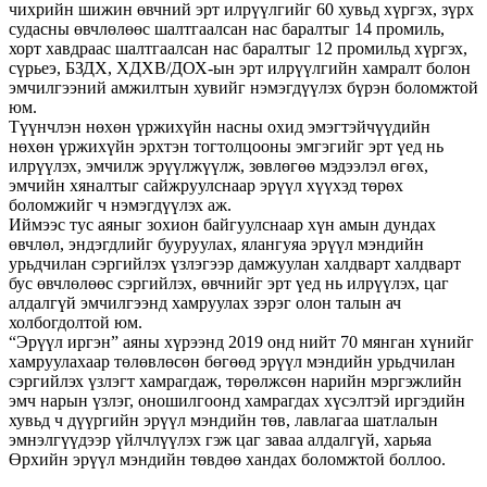
чихрийн шижин өвчний эрт илрүүлгийг 60 хувьд хүргэх, зүрх
судасны өвчлөлөөс шалтгаалсан нас баралтыг 14 промиль,
хорт хавдраас шалтгаалсан нас баралтыг 12 промильд хүргэх,
сүрьеэ, БЗДХ, ХДХВ/ДОХ-ын эрт илрүүлгийн хамралт болон
эмчилгээний амжилтын хувийг нэмэгдүүлэх бүрэн боломжтой
юм.
Түүнчлэн нөхөн үржихүйн насны охид эмэгтэйчүүдийн
нөхөн үржихүйн эрхтэн тогтолцооны эмгэгийг эрт үед нь
илрүүлэх, эмчилж эрүүлжүүлж, зөвлөгөө мэдээлэл өгөх,
эмчийн хяналтыг сайжруулснаар эрүүл хүүхэд төрөх
боломжийг ч нэмэгдүүлэх аж.
Иймээс тус аяныг зохион байгуулснаар хүн амын дундах
өвчлөл, эндэгдлийг бууруулах, ялангуяа эрүүл мэндийн
урьдчилан сэргийлэх үзлэгээр дамжуулан халдварт халдварт
бус өвчлөлөөс сэргийлэх, өвчнийг эрт үед нь илрүүлэх, цаг
алдалгүй эмчилгээнд хамруулах зэрэг олон талын ач
холбогдолтой юм.
“Эрүүл иргэн” аяны хүрээнд 2019 онд нийт 70 мянган хүнийг
хамруулахаар төлөвлөсөн бөгөөд эрүүл мэндийн урьдчилан
сэргийлэх үзлэгт хамрагдаж, төрөлжсөн нарийн мэргэжлийн
эмч нарын үзлэг, оношилгоонд хамрагдах хүсэлтэй иргэдийн
хувьд ч дүүргийн эрүүл мэндийн төв, лавлагаа шатлалын
эмнэлгүүдээр үйлчлүүлэх гэж цаг заваа алдалгүй, харьяа
Өрхийн эрүүл мэндийн төвдөө хандах боломжтой боллоо.