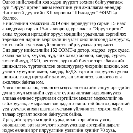
Өдгөө нийслэлийн хэд хэдэн дүүрэгт зохион байгуулагдаж
буй “Эрүүл иргэн” аяны нээлтийн үйл ажиллагаа өнөөдөр
Чингэлтэй дүүргийн XII хорооны “Шэжиддүг” ӨЭМТ-д
боллоо.
Нийслэлий
н хэмжээнд 2019 оны дөрөвдүгээр сарын 15-наас
аравдугаар сарын 15-ны хооронд үргэлжлэх “Эрүүл иргэн”
аяны хүрээнд иргэдийг эрүүл мэндийн урьдчилан сэргийлэх
төрөлжсөн нарийн мэргэжлийн үзлэг оношилгоонд хамруулж,
эмнэлгийн тусламж үйлчилгээг ойртуулахаар зорьжээ.
Энэ дагуу нийслэлийн 152 ӨЭМТ-д дотор, мэдрэл, зүрх судас,
ахмад настан, хүүхэд, нүд, чих хамар хоолой, хавдар, сүрьеэ,
эмэгтэйчүүд, ЭХО, рентген, зүрхний бичлэг зэрэг багажийн
шинжилгээ, түргэвчилсэн оношлуураар чихрийн шижин, хөх
умайн хүзүүний өмөн, хавдар, БЗДХ зэргийг илрүүлэх цусны
шинжилгээнд иргэдийг хамруулан эмчилгээ, зөвлөгөө өгч
ажиллаж байгаа юм.
Үзлэг оношилгоо, зөвлөгөө мэдээлэл өгөхийн сацуу иргэдийн
дунд эрүүл мэндийн сургалт сурталчилгааг идэвхижүүлэх,
аливаа өвчнөөс урьдчилан сэргийлэх мэдлэг мэдээллийг нь
сайжруулах, амьдралын зөв дадал хэвшилтэй болгох, яаралтай
үед үзүүлэх анхан шатны тусламж үйлчилгээг хэрхэн хийх
талаар сургалт зохион байгуулж байна.
Иргэдийг эрүүл мэндийн урьдчилан сэргийлэх үзлэг,
оношилгоо, эрт илрүүлэгт хамруулснаар артерийн даралт
ихдэх өвчний эрт илрүүлгийн үзлэгийн хувийг 70 хувь,