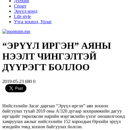
Дэлхий
Спорт
Эрүүл мэнд
Life style
Утга зохиол, Урлаг
“ЭРҮҮЛ ИРГЭН” АЯНЫ
НЭЭЛТ ЧИНГЭЛТЭЙ
ДҮҮРЭГТ БОЛЛОО
2019-05-23
680
0
Нийслэлийн Засаг даргын “Эрүүл иргэн” аян зохион
байгуулах тухай 2019 оны А/320 дугаар захирамжийн дагуу
иргэдийг төрөлжсөн нарийн мэргэжлийн үзлэг оношилгоонд
хамруулах ажлыг нийслэлийн 152 хороодын Өрхийн эрүүл
мэндийн төвд зохион байгуулах болсон.