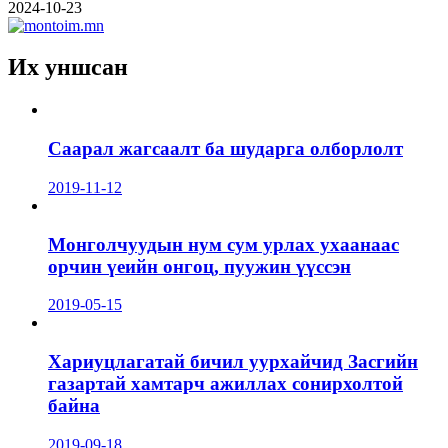
2024-10-23
Их уншсан
Саарал жагсаалт ба шударга олборлолт
2019-11-12
Монголчуудын нум сум урлах ухаанаас
орчин үеийн онгоц, пуужин үүссэн
2019-05-15
Хариуцлагатай бичил уурхайчид Засгийн
газартай хамтарч ажиллах сонирхолтой
байна
2019-09-18