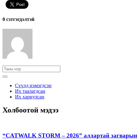
0 cэтгэгдэлтэй
Сүүлд нэмэгдсэн
Их таалагдсан
Их хариулсан
Холбоотой мэдээ
“CATWALK STORM – 2026” алдартай загварын