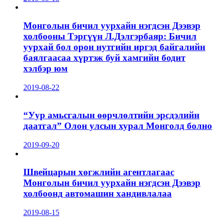
Монголын бичил уурхайн нэгдсэн Дээвэр
холбооны Тэргүүн Л.Дэлгэрбаяр: Бичил
уурхай бол орон нутгийн иргэд байгалийн
баялгаасаа хүртэж буй хамгийн бодит
хэлбэр юм
2019-08-22
“Уур амьсгалын өөрчлөлтийн эрсдэлийн
даатгал” Олон улсын хурал Монголд болно
2019-09-20
Швейцарын хөгжлийн агентлагаас
Монголын бичил уурхайн нэгдсэн Дээвэр
холбоонд автомашин хандивлалаа
2019-08-15