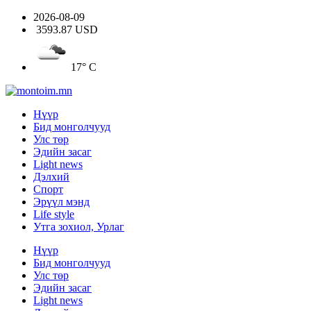
2026-08-09
3593.87 USD
17° C
Нүүр
Бид монголчууд
Улс төр
Эдийн засаг
Light news
Дэлхий
Спорт
Эрүүл мэнд
Life style
Утга зохиол, Урлаг
Нүүр
Бид монголчууд
Улс төр
Эдийн засаг
Light news