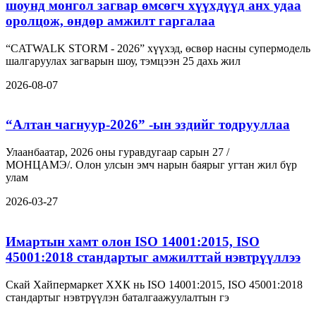
шоунд монгол загвар өмсөгч хүүхдүүд анх удаа
оролцож, өндөр амжилт гаргалаа
“CATWALK STORM - 2026” хүүхэд, өсвөр насны супермодель
шалгаруулах загварын шоу, тэмцээн 25 дахь жил
2026-08-07
“Алтан чагнуур-2026” -ын эздийг тодрууллаа
Улаанбаатар, 2026 оны гуравдугаар сарын 27 /
МОНЦАМЭ/. Олон улсын эмч нарын баярыг угтан жил бүр
улам
2026-03-27
Имартын хамт олон ISO 14001:2015, ISO
45001:2018 стандартыг амжилттай нэвтрүүллээ
Скай Хайпермаркет ХХК нь ISO 14001:2015, ISO 45001:2018
стандартыг нэвтрүүлэн баталгаажуулалтын гэ