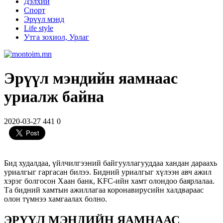
Дэлхий
Спорт
Эрүүл мэнд
Life style
Утга зохиол, Урлаг
Эрүүл мэндийн яамнаас
уриалж байна
2020-03-27
441
0
Бид худалдаа, үйлчилгээний байгууллагууддаа хандан дараахь
уриалгыг гаргасан билээ. Бидний уриалгыг хүлээн авч ажил
хэрэг болгосон Хаан банк, KFC-ийн хамт олондоо баярлалаа.
Та бидний хамтын ажиллагаа коронавирусийн халдвараас
олон түмнээ хамгаалах болно.
ЭРҮҮЛ МЭНДИЙН ЯАМНААС