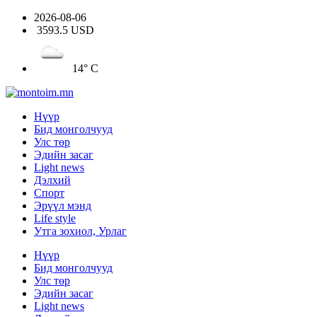
2026-08-06
3593.5 USD
14° C
Нүүр
Бид монголчууд
Улс төр
Эдийн засаг
Light news
Дэлхий
Спорт
Эрүүл мэнд
Life style
Утга зохиол, Урлаг
Нүүр
Бид монголчууд
Улс төр
Эдийн засаг
Light news