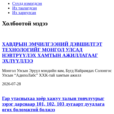
Сүүлд нэмэгдсэн
Их таалагдсан
Их хариулсан
Холбоотой мэдээ
ХАВДРЫН ЭМЧИЛГЭЭНИЙ ДЭВШИЛТЭТ
ТЕХНОЛОГИЙГ МОНГОЛ УЛСАД
НЭВТРҮҮЛЭХ ХАМТЫН АЖИЛЛАГААГ
ЭХЛҮҮЛЛЭЭ
Монгол Улсын Эрүүл мэндийн яам, Бүгд Найрамдах Солонгос
Улсын “АдипоЛабс” ХХК-тай хамтын ажилл
2026-07-28
Гар утасныхаа хоёр хажуу талын товчлуурыг
зэрэг дарснаар 101, 102, 103 дугаарт дуудлага
өгөх боломжтой болжээ