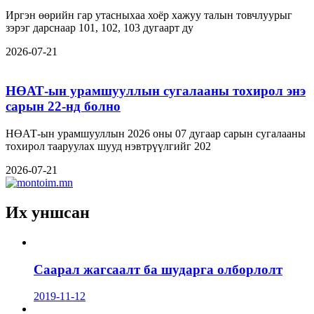
Иргэн өөрийн гар утасныхаа хоёр хажуу талын товчлуурыг
зэрэг дарснаар 101, 102, 103 дугаарт ду
2026-07-21
НӨАТ-ын урамшууллын сугалааны тохирол энэ
сарын 22-нд болно
НӨАТ-ын урамшууллын 2026 оны 07 дугаар сарын сугалааны
тохирол тааруулах шууд нэвтрүүлгийг 202
2026-07-21
Их уншсан
Саарал жагсаалт ба шударга олборлолт
2019-11-12