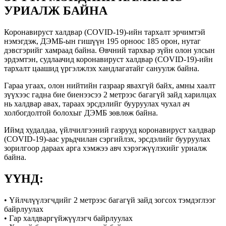
УРИАЛЖ БАЙНА
Коронавируст халдвар (COVID-19)-ийн тархалт эрчимтэй
нэмэгдэж, ДЭМБ-ын гишүүн 195 орноос 185 орон, нутаг
дэвсгэрийг хамраад байна. Өвчний тархвар зүйн олон улсын
эрдэмтэн, судлаачид коронавируст халдвар (COVID-19)-ийн
тархалт цаашид үргэлжлэх хандлагатайг сануулж байна.
Гараа угаах, олон нийтийн газраар явахгүй байх, амны хаалт
зүүхээс гадна бие биенээсээ 2 метрээс багагүй зайд харилцах
нь халдвар авах, тараах эрсдэлийг бууруулах чухал ач
холбогдолтой болохыг ДЭМБ зөвлөж байна.
Иймд худалдаа, үйлчилгээний газрууд коронавируст халдвар
(COVID-19)-аас урьдчилан сэргийлэх, эрсдэлийг бууруулах
зорилгоор дараах арга хэмжээ авч хэрэгжүүлэхийг уриалж
байна.
ҮҮНД:
• Үйлчлүүлэгчдийг 2 метрээс багагүй зайд зогсох тэмдэглээг
байрлуулах
• Гар халдваргүйжүүлэгч байрлуулах