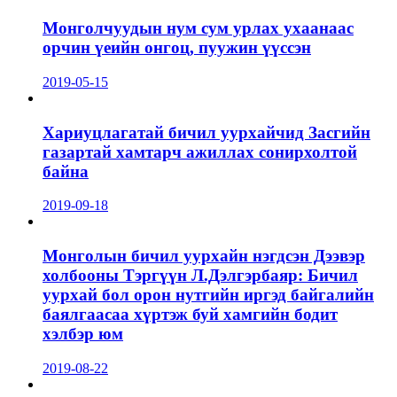
Монголчуудын нум сум урлах ухаанаас
орчин үеийн онгоц, пуужин үүссэн
2019-05-15
Хариуцлагатай бичил уурхайчид Засгийн
газартай хамтарч ажиллах сонирхолтой
байна
2019-09-18
Монголын бичил уурхайн нэгдсэн Дээвэр
холбооны Тэргүүн Л.Дэлгэрбаяр: Бичил
уурхай бол орон нутгийн иргэд байгалийн
баялгаасаа хүртэж буй хамгийн бодит
хэлбэр юм
2019-08-22