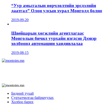
“Уур амьсгалын өөрчлөлтийн эрсдэлийн
даатгал” Олон улсын хурал Монголд болно
2019-09-20
Швейцарын хөгжлийн агентлагаас
Монголын бичил уурхайн нэгдсэн Дээвэр
холбоонд автомашин хандивлалаа
2019-08-15
Бидний тухай
Сурталчилгаа байршуулах
Холбоо барих