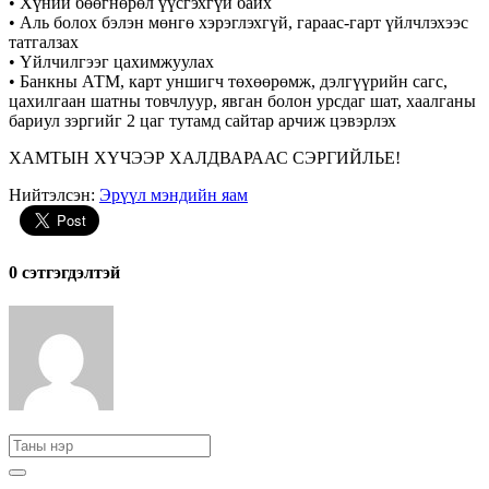
• Хүний бөөгнөрөл үүсгэхгүй байх
• Аль болох бэлэн мөнгө хэрэглэхгүй, гараас-гарт үйлчлэхээс
татгалзах
• Үйлчилгээг цахимжуулах
• Банкны АТМ, карт уншигч төхөөрөмж, дэлгүүрийн сагс,
цахилгаан шатны товчлуур, явган болон урсдаг шат, хаалганы
бариул зэргийг 2 цаг тутамд сайтар арчиж цэвэрлэх
ХАМТЫН ХҮЧЭЭР ХАЛДВАРААС СЭРГИЙЛЬЕ!
Нийтэлсэн:
Эрүүл мэндийн яам
0 cэтгэгдэлтэй