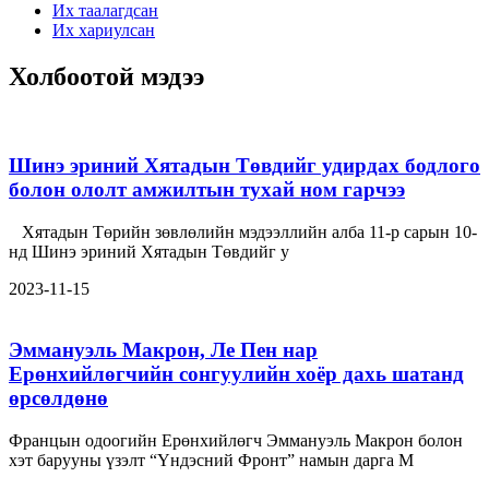
Их таалагдсан
Их хариулсан
Холбоотой мэдээ
Шинэ эриний Хятадын Төвдийг удирдах бодлого
болон ололт амжилтын тухай ном гарчээ
Хятадын Төрийн зөвлөлийн мэдээллийн алба 11-р сарын 10-
нд Шинэ эриний Хятадын Төвдийг у
2023-11-15
Эммануэль Макрон, Ле Пен нар
Ерөнхийлөгчийн сонгуулийн хоёр дахь шатанд
өрсөлдөнө
Францын одоогийн Ерөнхийлөгч Эммануэль Макрон болон
хэт барууны үзэлт “Үндэсний Фронт” намын дарга М