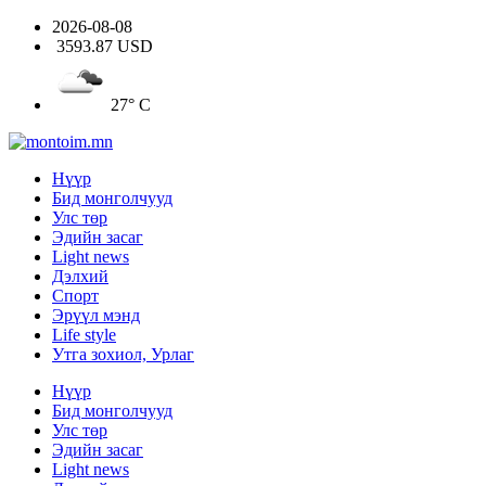
2026-08-08
3593.87 USD
27° C
Нүүр
Бид монголчууд
Улс төр
Эдийн засаг
Light news
Дэлхий
Спорт
Эрүүл мэнд
Life style
Утга зохиол, Урлаг
Нүүр
Бид монголчууд
Улс төр
Эдийн засаг
Light news