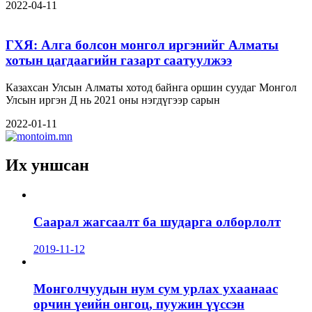
2022-04-11
ГХЯ: Алга болсон монгол иргэнийг Алматы
хотын цагдаагийн газарт саатуулжээ
Казахсан Улсын Алматы хотод байнга оршин суудаг Монгол
Улсын иргэн Д нь 2021 оны нэгдүгээр сарын
2022-01-11
Их уншсан
Саарал жагсаалт ба шударга олборлолт
2019-11-12
Монголчуудын нум сум урлах ухаанаас
орчин үеийн онгоц, пуужин үүссэн