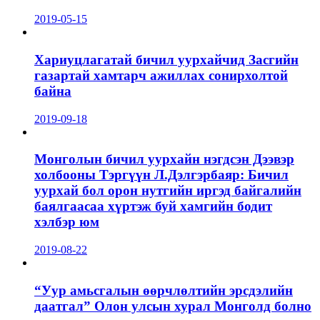
2019-05-15
Хариуцлагатай бичил уурхайчид Засгийн
газартай хамтарч ажиллах сонирхолтой
байна
2019-09-18
Монголын бичил уурхайн нэгдсэн Дээвэр
холбооны Тэргүүн Л.Дэлгэрбаяр: Бичил
уурхай бол орон нутгийн иргэд байгалийн
баялгаасаа хүртэж буй хамгийн бодит
хэлбэр юм
2019-08-22
“Уур амьсгалын өөрчлөлтийн эрсдэлийн
даатгал” Олон улсын хурал Монголд болно