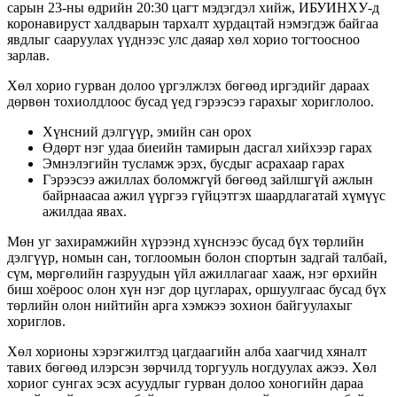
сарын 23-ны өдрийн 20:30 цагт мэдэгдэл хийж, ИБУИНХУ-д
коронавируст халдварын тархалт хурдацтай нэмэгдэж байгаа
явдлыг сааруулах үүднээс улс даяар хөл хорио тогтоосноо
зарлав.
Хөл хорио гурван долоо үргэлжлэх бөгөөд иргэдийг дараах
дөрвөн тохиолдлоос бусад үед гэрээсээ гарахыг хориглолоо.
Хүнсний дэлгүүр, эмийн сан орох
Өдөрт нэг удаа биеийн тамирын дасгал хийхээр гарах
Эмнэлэгийн тусламж эрэх, бусдыг асрахаар гарах
Гэрээсээ ажиллах боломжгүй бөгөөд зайлшгүй ажлын
байрнаасаа ажил үүргээ гүйцэтгэх шаардлагатай хүмүүс
ажилдаа явах.
Мөн уг захирамжийн хүрээнд хүнснээс бусад бүх төрлийн
дэлгүүр, номын сан, тоглоомын болон спортын задгай талбай,
сүм, мөргөлийн газруудын үйл ажиллагааг хааж, нэг өрхийн
биш хоёроос олон хүн нэг дор цугларах, оршуулгаас бусад бүх
төрлийн олон нийтийн арга хэмжээ зохион байгуулахыг
хориглов.
Хөл хорионы хэрэгжилтэд цагдаагийн алба хаагчид хяналт
тавих бөгөөд илэрсэн зөрчилд торгууль ногдуулах ажээ. Хөл
хориог сунгах эсэх асуудлыг гурван долоо хоногийн дараа