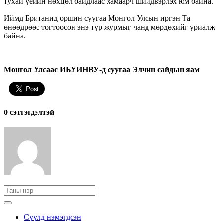
тухай үеийн нөхцөл байдлаас хамаарч шийдвэрлэх юм байна.
Иймд Британид оршин суугаа Монгол Улсын иргэн Та
өнөөдрөөс тогтоосон энэ түр журмыг чанд мөрдөхийг уриалж
байна.
Монгол Улсаас ИБУИНВУ-д суугаа Элчин сайдын яам
0 cэтгэгдэлтэй
Сүүлд нэмэгдсэн