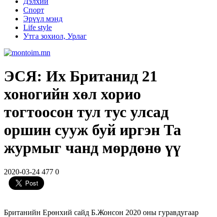
Дэлхий
Спорт
Эрүүл мэнд
Life style
Утга зохиол, Урлаг
ЭСЯ: Их Британид 21
хоногийн хөл хорио
тогтоосон тул тус улсад
оршин сууж буй иргэн Та
журмыг чанд мөрдөнө үү
2020-03-24
477
0
Британийн Ерөнхий сайд Б.Жонсон 2020 оны гуравдугаар