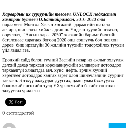
Харвардын их сургуулийн төгсөгч,
UNLOCK
подкастын
хамтран бүтээгч О.Батнайрамдал,
2016-2020 оны
парламент Монгол Улсын хөгжлийг дараагийн шатанд
авчирч, шинэчлэл хийж чадсан нь Үндсэн хуулийн нэмэлт,
өөрчлөлт, “Алсын хараа 2050” хөгжлийн баримт бичгийг
баталснаас харагдах бөгөөд 2020 оны сонгууль бол зөвхөн
дөрөв биш ирээдүйн 30 жилийн түүхийг тодорхойлох түүхэн
үйл явдал гэв.
Ерөнхий сайд болон түүний Засгийн газар их ажлыг эхлүүлж,
дэлхий даяар тархсан коронавирусийн халдварыг дотооддоо
тархаалгүй хяналтдаа авч, хүнс, нефть, эрчим хүчний
хэрэглээг дотооддоо хангах зэрэг олон шинэчлэлийн суурийг
тавьсан. Энэхүү ажлуудыг дуусгах, цааш улам бэхжүүлэх
боломжийг өгөхийн тулд У.Хүрэлсүхийн багийг сонгохыг
залуустаа уриаллаа.
0 cэтгэгдэлтэй