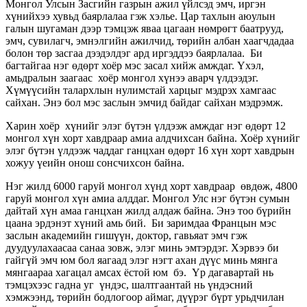
Монгол Улсын Засгийн газрын ажил үйлсэд эмч, иргэн
хүнийхээ хувьд баярлалаа гэж хэлье. Цар тахлын аюулын
галын шугаман дээр тэмцэж яваа цагаан нөмрөгт баатрууд,
эмч, сувилагч, эмнэлгийн ажилчид, төрийн албан хаагчдадаа
болон төр засгаа дээдэлдэг ард иргэддээ баярлалаа. Би
багтайгаа нэг өдөрт хоёр мэс засал хийж амждаг. Үхэл,
амьдралын заагаас хоёр монгол хүнээ аварч үлдээдэг.
Хүмүүсийн талархлын нулимстай харцыг мэдрэх хамгаас
сайхан. Энэ бол мэс заслын эмчид байдаг сайхан мэдрэмж.
Харин хоёр хүнийг элэг бүтэн үлдээж амждаг нэг өдөрт 12
монгол хүн хорт хавдраар амиа алдчихсан байна. Хоёр хүнийг
элэг бүтэн үлдээж чаддаг ганцхан өдөрт 16 хүн хорт хавдрын
хожуу үеийн онош сонсчихсон байна.
Нэг жилд 6000 гаруй монгол хүнд хорт хавдраар өвдөж, 4800
гаруй монгол хүн амиа алддаг. Монгол Улс нэг бүтэн сумын
дайтай хүн амаа ганцхан жилд алдаж байна. Энэ тоо бүрийн
цаана эрдэнэт хүний амь бий. Би заримдаа Францын мэс
заслын академийн гишүүн, доктор, гавьяат эмч гэж
дуудуулахаасаа санаа зовж, элэг минь эмтэрдэг. Хэрвээ би
гайгүй эмч юм бол яагаад элэг нэгт ахан дүүс минь мянга
мянгаараа хагацал амсах ёстой юм бэ. Үр дагавартай нь
тэмцэхээс гадна уг үндэс, шалтгаантай нь үндэсний
хэмжээнд, төрийн бодлогоор аймаг, дүүрэг бүрт урьдчилан