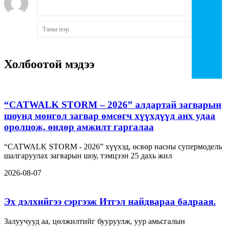
Холбоотой мэдээ
“CATWALK STORM – 2026” алдартай загварын
шоунд монгол загвар өмсөгч хүүхдүүд анх удаа
оролцож, өндөр амжилт гаргалаа
“CATWALK STORM - 2026” хүүхэд, өсвөр насны супермодель
шалгаруулах загварын шоу, тэмцээн 25 дахь жил
2026-08-07
Эх дэлхийгээ сэргээж Итгэл найдвараа бадраая.
Залуучууд аа, цөлжилтийг бууруулж, уур амьсгалын