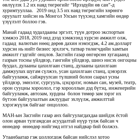
өвлүүлэх 1.2 их наяд төгрөгийг “Ирээдүйн өв сан”-д
хуримтууллаа. 2019 онд 3.5 их наяд төгрөгийн хөрөнгө
оруулалт хийсэн нь Монгол Улсын түүхэнд хамгийн өндөр
үзүүлэлт боллоо гэв.
Манай гадаад худалдааны эргэлт, түүн дотроо экспортын
хэмжээ 2018, 2019 онд дээд хэмжээнд хүрсэн амжилт олж,
гадаад валютын нөөц дөрөв дахин нэмэгдэж, 4.2 ам.долларт
хүрсэн нь нийт бизнес эрхлэгч, татвар төлөгчдийн хамтын
амжилт гэдгийг онцлов. Засгийн газар өнгөрсөн хугацаанд
газрын тосны үйлдвэр, гангийн үйлдвэр, шинэ нисэх онгоцны
буудал, дулааны цахилгаан станц, дулааны цахилгаан
дамжуулах шугам сүлжээ, усан цахилгаан станц, цэвэрлэх
байгууламж, сайжруулсан түлшний болон саарал усны
үйлдвэр, эмнэлэг, сургууль, цэцэрлэг, номын сан, музей, театр,
орон сууцны хороолол, гэр хорооллын дэд бүтэц, инженерийн
байгууламж, автозам, хурдны болон төмөр зам зэрэг их
бүтээн байгуулалтын ажлуудыг эхлүүлж, амжилттай
хэрэгжүүлж байгааг онцоллоо.
МАН-ын Засгийн газар анх байгуулагдахдаа шийдэх ёстой
олон арван тулгамдсан асуудалтай нүүр тулж байсан ч
өнөөдөр өнөөдөр нийгэмд итгэл найдвар бий болжээ.
Утаанбаатар гэж цоллогдож байсан нийслэл хотоо