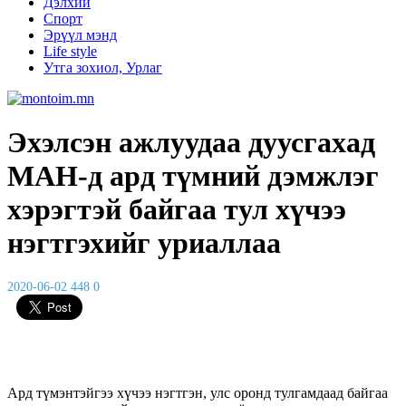
Дэлхий
Спорт
Эрүүл мэнд
Life style
Утга зохиол, Урлаг
Эхэлсэн ажлуудаа дуусгахад
МАН-д ард түмний дэмжлэг
хэрэгтэй байгаа тул хүчээ
нэгтгэхийг уриаллаа
2020-06-02
448
0
Ард түмэнтэйгээ хүчээ нэгтгэн, улс оронд тулгамдаад байгаа