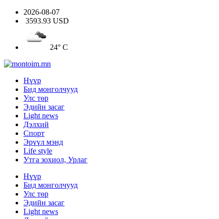
2026-08-07
3593.93 USD
24° C
Нүүр
Бид монголчууд
Улс төр
Эдийн засаг
Light news
Дэлхий
Спорт
Эрүүл мэнд
Life style
Утга зохиол, Урлаг
Нүүр
Бид монголчууд
Улс төр
Эдийн засаг
Light news