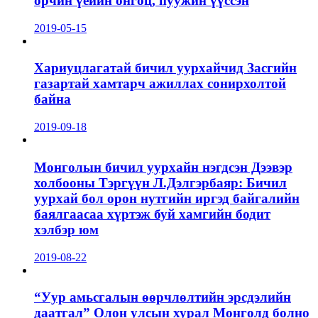
орчин үеийн онгоц, пуужин үүссэн
2019-05-15
Хариуцлагатай бичил уурхайчид Засгийн
газартай хамтарч ажиллах сонирхолтой
байна
2019-09-18
Монголын бичил уурхайн нэгдсэн Дээвэр
холбооны Тэргүүн Л.Дэлгэрбаяр: Бичил
уурхай бол орон нутгийн иргэд байгалийн
баялгаасаа хүртэж буй хамгийн бодит
хэлбэр юм
2019-08-22
“Уур амьсгалын өөрчлөлтийн эрсдэлийн
даатгал” Олон улсын хурал Монголд болно