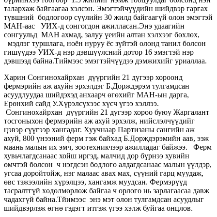
талархаж байгаагаа хэлсэн. Эмэгтэйчүүдийн шийдвэр гаргах
түвшний бодлогоор сүүлийн 30 жилд байгаагүй олон эмэгтэй
МАН-аас УИХ-д сонгогдон ажилласан.Энэ удаагийн
сонгуульд МАН ахмад, залуу үеийн алтан хэлхээг бөхлөх,
мэдлэг туршлага, ноён нуруу ёс зүйтэй олонд танил болсон
гишүүдээ УИХ-д нэр дэвшүүлсний дотор 16 эмэгтэй нэр
дэвшээд байна.Тиймээс эмэгтэйчүүдээ дэмжихийг уриаллаа.
Харин Сонгинохайрхан дүүргийн 21 дүгээр хороонд
фермэрийн аж ахуйн эрхэлдэг Б.Дорждэрэм тулгамдсан
асуудлуудаа шийдэхэд анхаарч өгөхийг МАН-ын дарга,
Ерөнхий сайд У.Хүрэлсүхээс хүсч үгээ хэллээ.
Сонгинохайрхан дүүргийн 21 дүгээр хороо буюу Жаргалант
тосгоныхон фермэрийн аж ахуй эрхэлж, нийслэлчүүдийг
цэвэр сүүгээр хангадаг. Хуучнаар Партизаны сангийн аж
ахуй, 800 үнээний ферм гэж байхад Б.Дорждэрэмийн аав, ээж
маань малын их эмч, зоотехникчээр ажилладаг байжээ. Ферм
хувьчлагдсанаас хойш иргэд, малчид дор бүрнээ хувийн
өмчтэй болсон ч нэгдсэн бодлого алдагдсанаас малын үүлдэр,
угсаа доройтойж, нэг малаас авах мах, сүүний гарц муудаж,
өвс тэжээлийн хүрэлцээ, хангамж муудсан. Фермэрүүд
тасралтгүй хөдөлмөрлөж байгаа ч орлого нь зарлагаасаа давж
чадахгүй байна.Тйимээс энэ мэт олон тулгамдсан асуудлыг
шийдвэрлэж өгнө гэдэгт итгэж үгээ хэлж буйгаа онцлов.