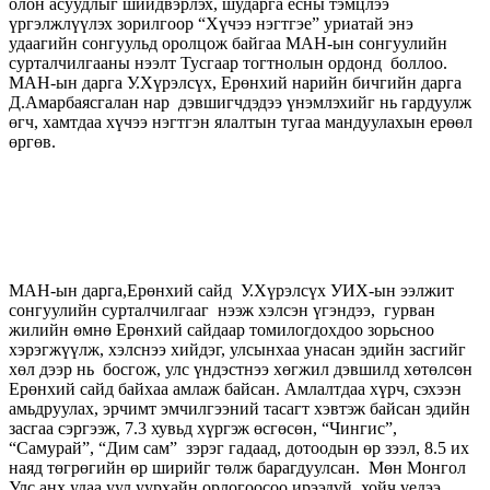
олон асуудлыг шийдвэрлэх, шударга ёсны тэмцлээ
үргэлжлүүлэх зорилгоор “Хүчээ нэгтгэе” уриатай энэ
удаагийн сонгуульд оролцож байгаа МАН-ын сонгуулийн
сурталчилгааны нээлт Тусгаар тогтнолын ордонд боллоо.
МАН-ын дарга У.Хүрэлсүх, Ерөнхий нарийн бичгийн дарга
Д.Амарбаясгалан нар дэвшигчдэдээ үнэмлэхийг нь гардуулж
өгч, хамтдаа хүчээ нэгтгэн ялалтын тугаа мандуулахын ерөөл
өргөв.
МАН-ын дарга,Ерөнхий сайд У.Хүрэлсүх УИХ-ын ээлжит
сонгуулийн сурталчилгааг нээж хэлсэн үгэндээ, гурван
жилийн өмнө Ерөнхий сайдаар томилогдохдоо зорьсноо
хэрэгжүүлж, хэлснээ хийдэг, улсынхаа унасан эдийн засгийг
хөл дээр нь босгож, улс үндэстнээ хөгжил дэвшилд хөтөлсөн
Ерөнхий сайд байхаа амлаж байсан. Амлалтдаа хүрч, сэхээн
амьдруулах, эрчимт эмчилгээний тасагт хэвтэж байсан эдийн
засгаа сэргээж, 7.3 хувьд хүргэж өсгөсөн, “Чингис”,
“Самурай”, “Дим сам” зэрэг гадаад, дотоодын өр зээл, 8.5 их
наяд төгрөгийн өр ширийг төлж барагдуулсан. Мөн Монгол
Улс анх удаа уул уурхайн орлогоосоо ирээдүй, хойч үедээ