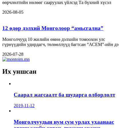
өөрчлөлтийн нөлөөг сааруулах үйлсэд Та бүхний хүсэл
2026-08-05
12 өдөр дэлхий Монголоор “амьсгална”
Монголчууд 10 жилийн өмнө дэлхийн томоохон улс
гүрнүүдийн удирдагч, төлөөллүүд багтсан “АСЕМ”-ийн дэ
2026-07-28
Их уншсан
Саарал жагсаалт ба шударга олборлолт
2019-11-12
Монголчуудын нум сум урлах ухаанаас