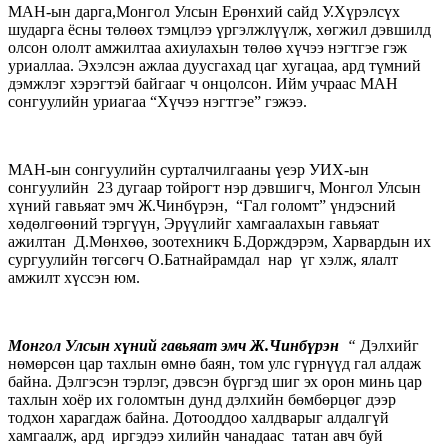
МАН-ын дарга,Монгол Улсын Ерөнхий сайд У.Хүрэлсүх
шударга ёсны төлөөх тэмцлээ үргэлжлүүлж, хөгжил дэвшилд
олсон ололт амжилтаа ахиулахын төлөө хүчээ нэгтгэе гэж
уриаллаа. Эхэлсэн ажлаа дуусгахад цаг хугацаа, ард түмний
дэмжлэг хэрэгтэй байгааг ч онцолсон. Ийм учраас МАН
сонгуулийн уриагаа “Хүчээ нэгтгэе” гэжээ.
МАН-ын сонгуулийн сурталчилгааны үеэр УИХ-ын
сонгуулийн 23 дугаар тойрогт нэр дэвшигч, Монгол Улсын
хүний гавьяат эмч Ж.Чинбүрэн, “Гал голомт” үндэсний
хөдөлгөөний тэргүүн, Эрүүлийг хамгаалахын гавьяат
ажилтан Д.Мөнхөө, зоотехникч Б.Дорждэрэм, Харвардын их
сургуулийн төгсөгч О.Батнайрамдал нар үг хэлж, ялалт
амжилт хүссэн юм.
Монгол Улсын хүний гавьяат эмч Ж.Чинбүрэн
“
Дэлхийг
нөмөрсөн цар тахлын өмнө баян, том улс гүрнүүд гал алдаж
байна. Дэлгэсэн тэрлэг, дэвсэн бүргэд шиг эх орон минь цар
тахлын хоёр их голомтын дунд дэлхийн бөмбөрцөг дээр
тодхон харагдаж байна. Дотооддоо халдварыг алдалгүй
хамгаалж, ард иргэдээ хилийн чанадаас татан авч буй