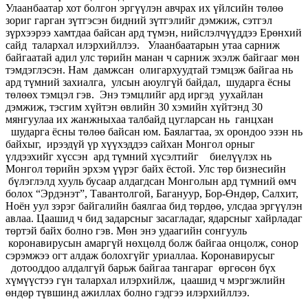
Улаанбаатар хот болгон эргүүлэн авчрах их үйлсийн төлөө
зориг гарган зүтгэсэн бидний зүтгэлийг дэмжиж, сэтгэл
зүрхээрээ хамтдаа байсан ард түмэн, нийслэлчүүддээ Ерөнхий
сайд талархал илэрхийллээ. Улаанбаатарын утаа сарниж
байгаатай адил улс төрийн манан ч сарниж эхэлж байгааг мөн
тэмдэглэсэн. Нам дамжсан олигархуудтай тэмцэж байгаа нь
ард түмний захиалга, улсын аюулгүй байдал, шударга ёсны
төлөөх тэмцэл гэв. Энэ тэмцлийг ард иргэд уухайлан
дэмжиж, тэсгим хүйтэн өвлийн 30 хэмийн хүйтэнд 30
мянгуулаа их жанжныхаа талбайд цугларсан нь ганцхан
шударга ёсны төлөө байсан юм. Баялагтаа, эх орондоо эзэн нь
байхыг, ирээдүй үр хүүхэддээ сайхан Монгол орныг
үлдээхийг хүссэн ард түмний хүсэлтийг биелүүлэх нь
Монгол төрийн эрхэм үүрэг байх ёстой. Улс төр бизнесийн
бүлэглэлд хууль бусаар алдагдсан Монголын ард түмний өмч
болох “Эрдэнэт”, Тавантолгой, Багануур, Бор-Өндөр, Салхит,
Ноён уул зэрэг байгалийн баялгаа бид төрдөө, улсдаа эргүүлэн
авлаа. Цаашид ч бид задарсныг засагладаг, ядарсныг хайрладаг
төртэй байх болно гэв. Мөн энэ удаагийн сонгууль
коронавирусын амаргүй нөхцөлд болж байгаа онцолж, сонор
сэрэмжээ огт алдаж болохгүйг уриаллаа. Коронавирусыг
дотооддоо алдалгүй барьж байгаа тангараг өргөсөн бүх
хүмүүстээ гүн талархал илэрхийлж, цаашид ч мэргэжлийн
өндөр түвшинд ажиллах болно гэдгээ илэрхийллээ.