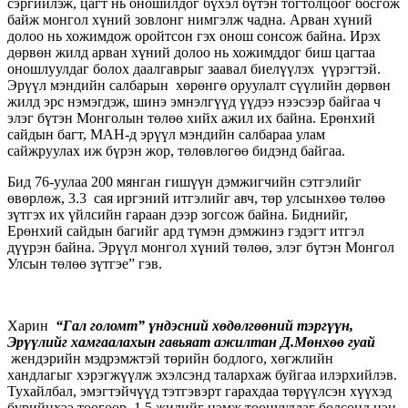
сэргийлэж, цагт нь оношилдог бүхэл бүтэн тогтолцоог босгож
байж монгол хүний зовлонг нимгэлж чадна. Арван хүний
долоо нь хожимдож оройтсон гэх онош сонсож байна. Ирэх
дөрвөн жилд арван хүний долоо нь хожимддог биш цагтаа
оношлуулдаг болох даалгаврыг заавал биелүүлэх үүрэгтэй.
Эрүүл мэндийн салбарын хөрөнгө оруулалт сүүлийн дөрвөн
жилд эрс нэмэгдэж, шинэ эмнэлгүүд үүдээ нээсээр байгаа ч
элэг бүтэн Монголын төлөө хийх ажил их байна. Ерөнхий
сайдын багт, МАН-д эрүүл мэндийн салбараа улам
сайжруулах иж бүрэн жор, төлөвлөгөө бидэнд байгаа.
Бид 76-уулаа 200 мянган гишүүн дэмжигчийн сэтгэлийг
өвөрлөж, 3.3 сая иргэний итгэлийг авч, төр улсынхөө төлөө
зүтгэх их үйлсийн гараан дээр зогсож байна. Биднийг,
Ерөнхий сайдын багийг ард түмэн дэмжинэ гэдэгт итгэл
дүүрэн байна. Эрүүл монгол хүний төлөө, элэг бүтэн Монгол
Улсын төлөө зүтгэе” гэв.
Харин
“Гал голомт” үндэсний хөдөлгөөний тэргүүн,
Эрүүлийг хамгаалахын гавьяат ажилтан Д.Мөнхөө гуай
жендэрийн мэдрэмжтэй төрийн бодлого, хөгжлийн
хандлагыг хэрэгжүүлж эхэлсэнд талархаж буйгаа илэрхийлэв.
Тухайлбал, эмэгтэйчүүд тэтгэвэрт гарахдаа төрүүлсэн хүүхэд
бүрийнхээ тоогоор 1.5 жилийг нэмж тооцуулдаг болсонд нэн