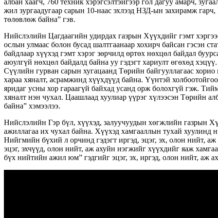
албан хаагч, 760 техник хэрэгсэлтэйгээр гол дагуу амарч, зуг
жил зургаадугаар сарын 10-наас эхлээд НЗД-ын захирамж гарч
төлөвлөж байна” гэв.
Нийслэлийн Цагдаагийн удирдах газрын Хүүхдийг гэмт хэргээс 
ослын улмаас болон бусад шалтгаанаар хохирч байсан гэсэн ста
байдлаар хүүхэд гэмт хэрэг зөрчилд өртөх нөхцөл байдал буурс
аюулгүй нөхцөл байдалд байна уу гэдэгт хариулт өгөхөд хэцүү.
Сүүлийн гурван сарын хугацаанд Төрийн байгууллагаас хорио ц
хараа хяналт, асрамжинд хүүхдүүд байна. Үүнтэй холбоотойгоо
яридаг усны хор гараагүй байхад усанд орж болохгүй гэж. Тийм
хяналт нэн чухал. Цаашлаад хуулиар үүрэг хүлээсэн Төрийн а
байна” хэмээлээ.
Нийслэлийн Гэр бүл, хүүхэд, залуучуудын хөгжлийн газрын Х
ажиллагаа их чухал байна. Хүүхэд хамгааллын тухай хуулинд н
Нийгмийн бүхий л орчинд гэдэгт иргэд, эцэг, эх, олон нийт, а
эцэг, эхчүүд, олон нийт, аж ахуйн нэгжийг хүүхдийг яаж хамга
бүх нийтийн ажил юм” гэдгийг эцэг, эх, иргэд, олон нийт, аж