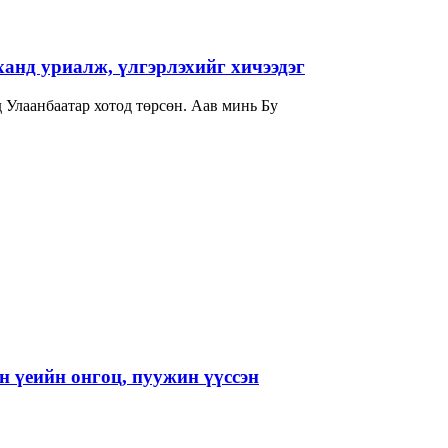
нд уриалж, үлгэрлэхийг хичээдэг
гчдад товч танилцуулаач? -Би 1982 онд Улаанбаатар хотод төрсөн. Аав минь Бу
 үеийн онгоц, пуужин үүссэн