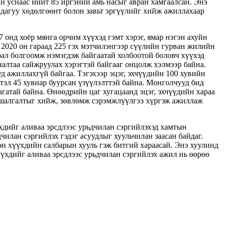
ын уснаас нийт 85 иргэний амь насыг авран хамгаалсан. Энэ
дагуу хөдөлгөөнт болон завьт эргүүлийг хийж ажиллахаар
 онд хоёр мянга орчим хүүхэд гэмт хэрэг, ямар нэгэн ахуйн
, 2020 он гараад 225 гэх мэтчилэнгээр сүүлийн гурван жилийн
арал болгоомж нэмэгдэж байгаатай холбоотой боловч хүүхэд
яналтаа сайжруулах хэрэгтэй байгааг онцолж хэлмээр байна.
 ажиллахгүй байгаа. Тэгэхээр эцэг, эхчүүдийн 100 хувийн
тэл 45 хувиар буурсан үзүүлэлттэй байна. Монголчууд бид
агатай байна. Өнөөдрийн цаг хугацаанд эцэг, эхчүүдийн хараа
т шалгалтыг хийж, зөвлөмж сэрэмжлүүлгээ хүргэж ажиллаж
дийг аливаа эрсдлээс урьдчилан сэргийлэхэд хамтын
илан сэргийлэх гэдэг асуудлыг хуульчилан заасан байдаг.
хөн хүүхдийн салбарын хууль гэж битгий хараасай. Энэ хуулинд
хүүхдийг аливаа эрсдлээс урьдчилан сэргийлэх ажил нь өөрөө