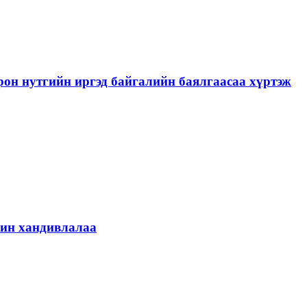
рон нутгийн иргэд байгалийн баялгаасаа хүртэж
шин хандивлалаа