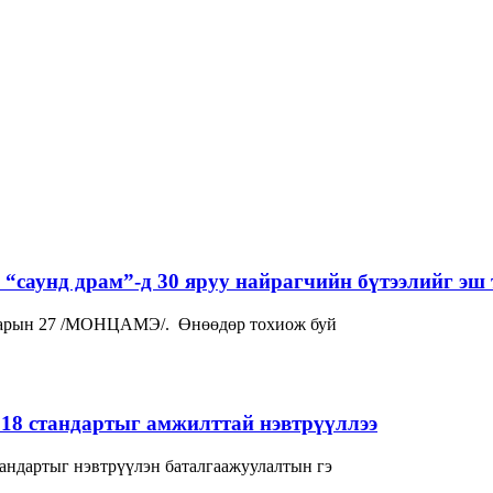
“саунд драм”-д 30 яруу найрагчийн бүтээлийг эш 
р сарын 27 /МОНЦАМЭ/. Өнөөдөр тохиож буй
018 стандартыг амжилттай нэвтрүүллээ
андартыг нэвтрүүлэн баталгаажуулалтын гэ