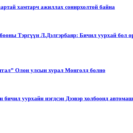
зартай хамтарч ажиллах сонирхолтой байна
бооны Тэргүүн Л.Дэлгэрбаяр: Бичил уурхай бол о
тгал” Олон улсын хурал Монголд болно
бичил уурхайн нэгдсэн Дээвэр холбоонд автома