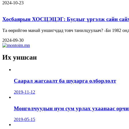
2024-10-23
Хосбаярын ХОСЦЭЦЭГ: Бусдыг үргэлж сайн сайха
Та өөрийгөө манай унши
2024-09-30
Их уншсан
Саарал жагсаалт ба шударга олборлолт
2019-11-12
Монголчуудын нум сум урлах ухаанаас орчин
2019-05-15