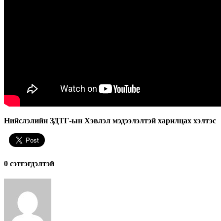
Нийслэлийн ЗДТГ-ын Хэвлэл мэдээлэлтэй харилцах хэлтэс
0 cэтгэгдэлтэй