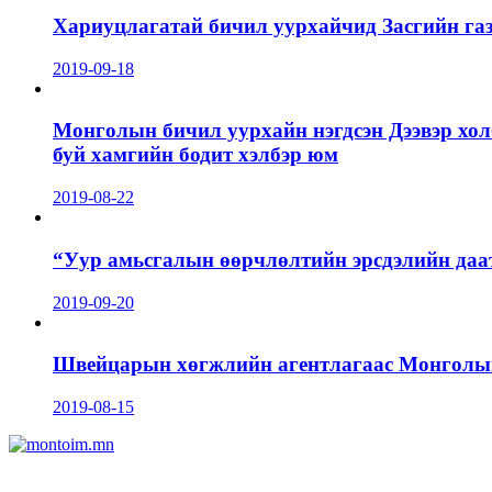
Хариуцлагатай бичил уурхайчид Засгийн га
2019-09-18
Монголын бичил уурхайн нэгдсэн Дээвэр хол
буй хамгийн бодит хэлбэр юм
2019-08-22
“Уур амьсгалын өөрчлөлтийн эрсдэлийн даа
2019-09-20
Швейцарын хөгжлийн агентлагаас Монголын 
2019-08-15