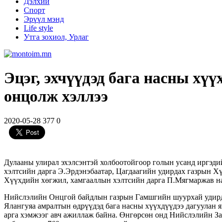
Дэлхий
Спорт
Эрүүл мэнд
Life style
Утга зохиол, Урлаг
Эцэг, эхчүүдэд бага насны хүү
онцолж хэллээ
2020-05-28
377
0
Дулааны улирал эхэлсэнтэй холбоотойгоор голын усанд иргэд
хэлтсийн дарга Э.Эрдэнэбаатар, Цагдаагийн удирдах газрын Хүү
Хүүхдийн хөгжил, хамгааллын хэлтсийн дарга П.Мягмаржав на
Нийслэлийн Онцгой байдлын газрын Гамшгийн шуурхай удирдлаг
Ялангуяа амралтын өдрүүдэд бага насны хүүхдүүдээ дагуулан я
арга хэмжээг авч ажиллаж байна. Өнгөрсөн онд Нийслэлийн Зас