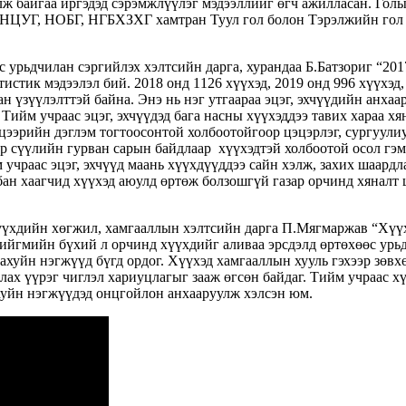
аалж байгаа иргэдэд сэрэмжлүүлэг мэдээллийг өгч ажилласан. Гол
, НЦУГ, НОБГ, НГБХЗХГ хамтран Туул гол болон Тэрэлжийн гол 
урьдчилан сэргийлэх хэлтсийн дарга, хурандаа Б.Батзориг “2017
тистик мэдээлэл бий. 2018 онд 1126 хүүхэд, 2019 онд 996 хүүхэд
ан үзүүлэлттэй байна. Энэ нь нэг утгаараа эцэг, эхчүүдийн анха
 Тийм учраас эцэг, эхчүүдэд бага насны хүүхэддээ тавих хараа х
ээрийн дэглэм тогтоосонтой холбоотойгоор цэцэрлэг, сургуулиуд
р сүүлийн гурван сарын байдлаар хүүхэдтэй холбоотой осол гэм
 учраас эцэг, эхчүүд маань хүүхдүүддээ сайн хэлж, захих шаардл
лбан хаагчид хүүхэд аюулд өртөж болзошгүй газар орчинд хянал
үүхдийн хөгжил, хамгааллын хэлтсийн дарга П.Мягмаржав “Хүүх
ийгмийн бүхий л орчинд хүүхдийг аливаа эрсдэлд өртөхөөс урьдч
ж ахуйн нэгжүүд бүгд ордог. Хүүхэд хамгааллын хууль гэхээр зөв
алах үүрэг чиглэл хариуцлагыг зааж өгсөн байдаг. Тийм учраас 
 ахуйн нэгжүүдэд онцгойлон анхааруулж хэлсэн юм.