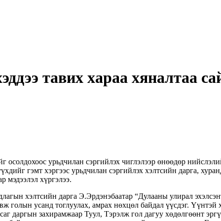
хэддээ тавих хараа хяналтаа с
ийг осолдохоос урьдчилан сэргийлэх чиглэлээр өнөөдөр нийсл
хдийг гэмт хэргээс урьдчилан сэргийлэх хэлтсийн дарга, хуранд
р мэдээлэл хүргэлээ.
ын хэлтсийн дарга Э.Эрдэнэбаатар “Дулааны улирал эхэлсэнтэй
вж голын усанд тоглуулах, амрах нөхцөл байдал үүсдэг. Үүнтэй
аг даргын захирамжаар Туул, Тэрэлж гол дагуу хөдөлгөөнт эргү