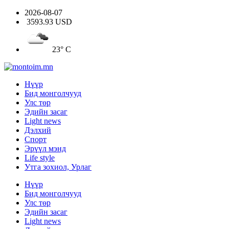
2026-08-07
3593.93 USD
23° C
Нүүр
Бид монголчууд
Улс төр
Эдийн засаг
Light news
Дэлхий
Спорт
Эрүүл мэнд
Life style
Утга зохиол, Урлаг
Нүүр
Бид монголчууд
Улс төр
Эдийн засаг
Light news