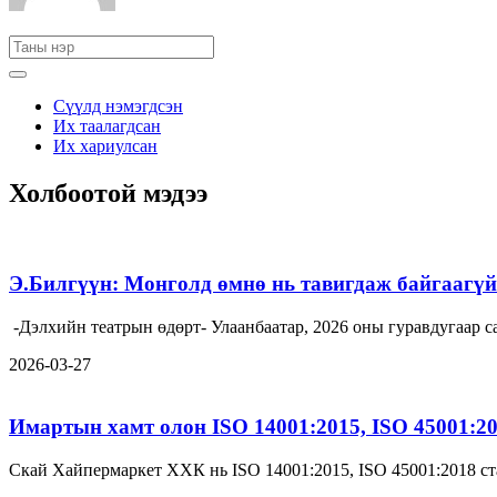
Сүүлд нэмэгдсэн
Их таалагдсан
Их хариулсан
Холбоотой мэдээ
Э.Билгүүн: Монголд өмнө нь тавигдаж байгаагүй 
-Дэлхийн театрын өдөрт- Улаанбаатар, 2026 оны гуравдугаа
2026-03-27
Имартын хамт олон ISO 14001:2015, ISO 45001:2
Скай Хайпермаркет ХХК нь ISO 14001:2015, ISO 45001:2018 ст