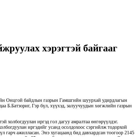
айжруулах хэрэгтэй байгааг
элийн Онцгой байдлын газрын Гамшгийн шуурхай удирдлагын
аа Б.Батзориг, Гэр бүл, хүүхэд, залуучуудын хөгжлийн газрын
 холбогдуулан иргэд гол дагуу амралтаа өнгөрүүлдэг.
 холбогдуулан иргэдийг усанд осолдохоос сэргийлж тодорхой
үл гарч ажилласан. Энэ хугацаанд бид давхардсан тоогоор 2145