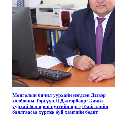
Монголын бичил уурхайн нэгдсэн Дээвэр
холбооны Тэргүүн Л.Дэлгэрбаяр: Бичил
уурхай бол орон нутгийн иргэд байгалийн
баялгаасаа хүртэж буй хамгийн бодит