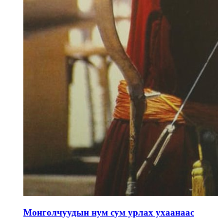
Монголчуудын нум сум урлах ухаанаас