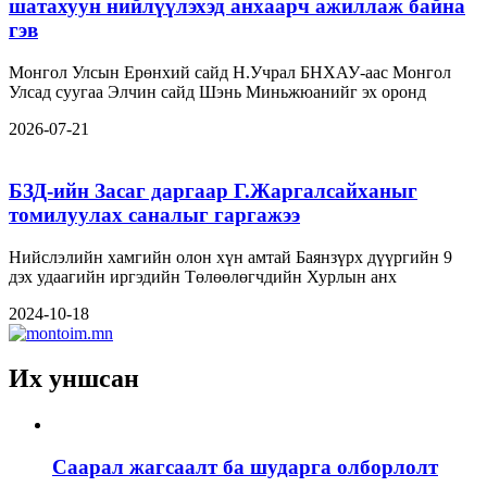
шатахуун нийлүүлэхэд анхаарч ажиллаж байна
гэв
Монгол Улсын Ерөнхий сайд Н.Учрал БНХАУ-аас Монгол
Улсад суугаа Элчин сайд Шэнь Миньжюанийг эх оронд
2026-07-21
БЗД-ийн Засаг даргаар Г.Жаргалсайханыг
томилуулах саналыг гаргажээ
Нийслэлийн хамгийн олон хүн амтай Баянзүрх дүүргийн 9
дэх удаагийн иргэдийн Төлөөлөгчдийн Хурлын анх
2024-10-18
Их уншсан
Саарал жагсаалт ба шударга олборлолт