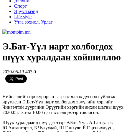
Дэлхий
Спорт
Эрүүл мэнд
Life style
Утга зохиол, Урлаг
Э.Бат-Үүл нарт холбогдох
шүүх хуралдаан хойшиллоо
2020-05-13
403
0
Нийслэлийн прокурорын газраас яллах дүгнэлт үйлдэж
ирүүлсэн Э.Бат-Үүл нарт холбогдох эрүүгийн хэргийг
Чингэлтэй дүүргийн Эрүүгийн хэргийн анхан шатны шүүх
2020.05.13-ны 10.00 цагт хэлэлцэхээр товлосон.
Шүүх хуралдаанд шүүгдэгчээр Э.Бат-Үүл, А.Гантулга,
Ю.Алтангэрэл, Б.Чулуудай, Ш.Ганхуяг, Ё.Гэрэлчулуун,