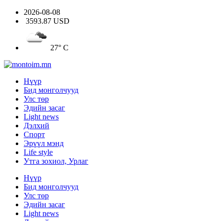
2026-08-08
3593.87 USD
27° C
Нүүр
Бид монголчууд
Улс төр
Эдийн засаг
Light news
Дэлхий
Спорт
Эрүүл мэнд
Life style
Утга зохиол, Урлаг
Нүүр
Бид монголчууд
Улс төр
Эдийн засаг
Light news