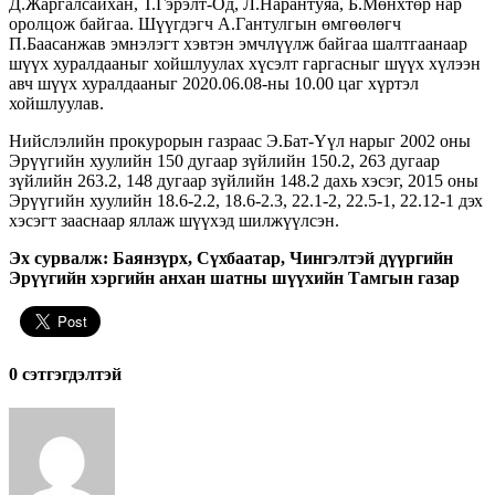
Д.Жаргалсайхан, Т.Гэрэлт-Од, Л.Нарантуяа, Б.Мөнхтөр нар
оролцож байгаа. Шүүгдэгч А.Гантулгын өмгөөлөгч
П.Баасанжав эмнэлэгт хэвтэн эмчлүүлж байгаа шалтгаанаар
шүүх хуралдааныг хойшлуулах хүсэлт гаргасныг шүүх хүлээн
авч шүүх хуралдааныг 2020.06.08-ны 10.00 цаг хүртэл
хойшлуулав.
Нийслэлийн прокурорын газраас Э.Бат-Үүл нарыг 2002 оны
Эрүүгийн хуулийн 150 дугаар зүйлийн 150.2, 263 дугаар
зүйлийн 263.2, 148 дугаар зүйлийн 148.2 дахь хэсэг, 2015 оны
Эрүүгийн хуулийн 18.6-2.2, 18.6-2.3, 22.1-2, 22.5-1, 22.12-1 дэх
хэсэгт зааснаар яллаж шүүхэд шилжүүлсэн.
Эх сурвалж: Баянзүрх, Сүхбаатар, Чингэлтэй дүүргийн
Эрүүгийн хэргийн анхан шатны шүүхийн Тамгын газар
0 cэтгэгдэлтэй