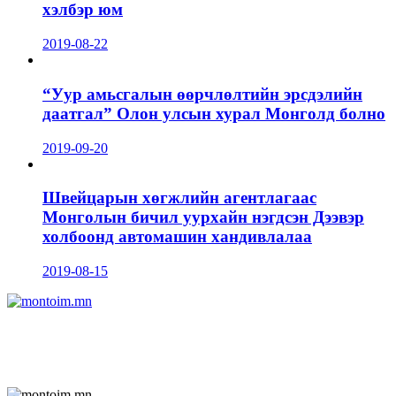
хэлбэр юм
2019-08-22
“Уур амьсгалын өөрчлөлтийн эрсдэлийн
даатгал” Олон улсын хурал Монголд болно
2019-09-20
Швейцарын хөгжлийн агентлагаас
Монголын бичил уурхайн нэгдсэн Дээвэр
холбоонд автомашин хандивлалаа
2019-08-15