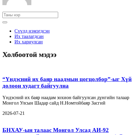
Сүүлд нэмэгдсэн
Их таалагдсан
Их хариулсан
Холбоотой мэдээ
“Үндэсний их баяр наадмын цогцолбор”-ыг Хүй
долоон худагт байгуулна
Үндэсний их баяр наадам зохион байгуулсан дүнгийн талаар
Монгол Улсын Шадар сайд Н.Номтойбаяр Засгий
2026-07-21
БНХАУ-ын талаас Монгол Улсад АИ-92