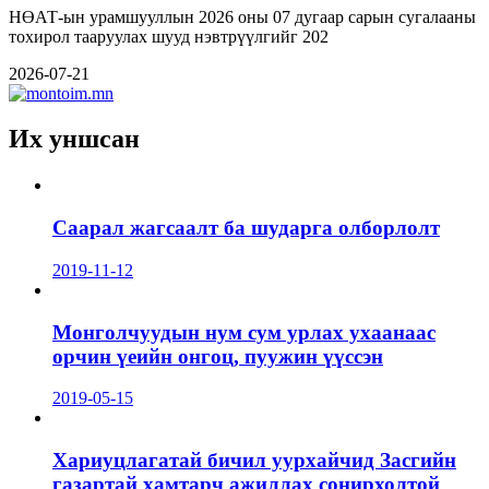
НӨАТ-ын урамшууллын 2026 оны 07 дугаар сарын сугалааны
тохирол тааруулах шууд нэвтрүүлгийг 202
2026-07-21
Их уншсан
Саарал жагсаалт ба шударга олборлолт
2019-11-12
Монголчуудын нум сум урлах ухаанаас
орчин үеийн онгоц, пуужин үүссэн
2019-05-15
Хариуцлагатай бичил уурхайчид Засгийн
газартай хамтарч ажиллах сонирхолтой