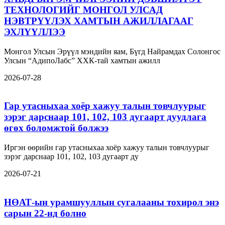
ТЕХНОЛОГИЙГ МОНГОЛ УЛСАД
НЭВТРҮҮЛЭХ ХАМТЫН АЖИЛЛАГААГ
ЭХЛҮҮЛЛЭЭ
Монгол Улсын Эрүүл мэндийн яам, Бүгд Найрамдах Солонгос
Улсын “АдипоЛабс” ХХК-тай хамтын ажилл
2026-07-28
Гар утасныхаа хоёр хажуу талын товчлуурыг
зэрэг дарснаар 101, 102, 103 дугаарт дуудлага
өгөх боломжтой болжээ
Иргэн өөрийн гар утасныхаа хоёр хажуу талын товчлуурыг
зэрэг дарснаар 101, 102, 103 дугаарт ду
2026-07-21
НӨАТ-ын урамшууллын сугалааны тохирол энэ
сарын 22-нд болно