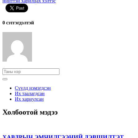
нийттэй харилцах хэлтэс
0 cэтгэгдэлтэй
Сүүлд нэмэгдсэн
Их таалагдсан
Их хариулсан
Холбоотой мэдээ
ХАВДРЫН ЭМЧИЛГЭЭНИЙ ДЭВШИЛТЭТ