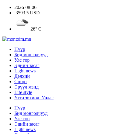
2026-08-06
3593.5 USD
26° C
Нүүр
Бид монголчууд
Улс төр
Эдийн засаг
Light news
Дэлхий
Спорт
Эрүүл мэнд
Life style
Утга зохиол, Урлаг
Нүүр
Бид монголчууд
Улс төр
Эдийн засаг
Light news