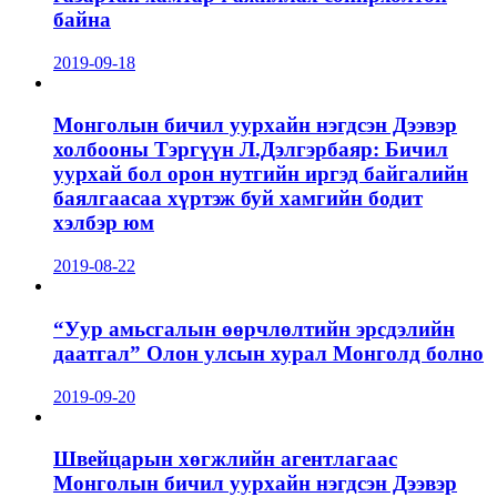
байна
2019-09-18
Монголын бичил уурхайн нэгдсэн Дээвэр
холбооны Тэргүүн Л.Дэлгэрбаяр: Бичил
уурхай бол орон нутгийн иргэд байгалийн
баялгаасаа хүртэж буй хамгийн бодит
хэлбэр юм
2019-08-22
“Уур амьсгалын өөрчлөлтийн эрсдэлийн
даатгал” Олон улсын хурал Монголд болно
2019-09-20
Швейцарын хөгжлийн агентлагаас
Монголын бичил уурхайн нэгдсэн Дээвэр