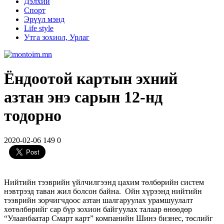
Дэлхий
Спорт
Эрүүл мэнд
Life style
Утга зохиол, Урлаг
Ёндоотой картын эхний
азтан энэ сарын 12-нд
тодорно
2020-02-06
149
0
Нийтийн тээврийн үйлчилгээнд цахим төлбөрийн систем
нэвтрээд таван жил болсон байна. Ойн хүрээнд нийтийн
тээврийн зорчигчдоос азтан шалгаруулах урамшуулалт
хөтөлбөрийг сар бүр зохион байгуулах талаар өнөөдөр
“Улаанбаатар Смарт карт” компанийн Шинэ бизнес, төслийг