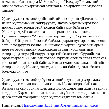
дэмжих албаны дарга М.Мөнхболд,
“Easypay” компанийн
бизнес хөгжил хариуцсан захирал Б.Амарцогт
нар мэдээлэл
хийлээ.
Урамшуулалт хөтөлбөрийг нийтийн тээврийн үйлчилгээний
чанар хүртээмжийг сайжруулах, цахим картны хэрэглээг
нэмэгдүүлэх зорилготой зохион байгуулж байгаа аж.
Харилцагч, үйл ажиллагааны газрын ахлах менежер
Ц.Түвшинжаргал “Автобусны картны ард 12 оронтой тоо
байдаг. E баримттай төстэй байдлаар арын дугаараас нь эхэлж
азтанг тодруулах болно. Жишээлбэл, картын дугаарын арын
дөрвөн орон таарсан тохиолдолд сарын турш нийтийн
тээврээр үнэгүй үйлчлүүлэх эрхтэй болох юм. Сүүлийн таван
орон таарвал 500 мянган төгрөг, зургаан орон таарвал хоёр сая
төгрөгийн шагналтай байгаа. Иргэд смарт картаараа нийтийн
тээврээр сард 10-аас дээш удаа зорчсон байхад азтан болох
боломжтой” гэв.
Урамшуулалт хөтөлбөр бүтэн жилийн хугацаанд хэрэгжих
бөгөөд нэг сарын шагналын сан нь 10 сая төгрөг байх аж.
Азтангууд сар бүрийн хоёр дахь долоо хоногийн лхавга гаригт
тодорно. Хэрэв азтан шагналаа аваагүй тохиолдолд шагналыг
дараа сарын тохирлын өдөр хүртэл хадгалах юм байна.
Нийтэлсэн:
Нийслэлийн ЗДТГ-ын Хэвлэл мэдээлэл, олон