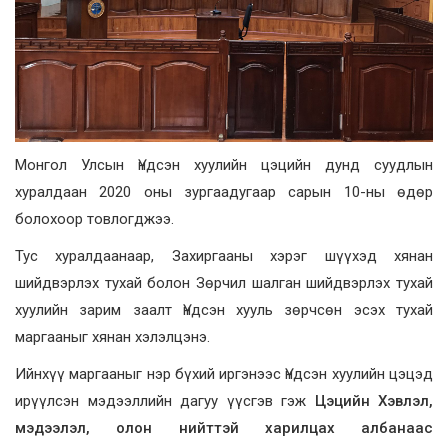
Монгол Улсын Үндсэн хуулийн цэцийн дунд суудлын
хуралдаан 2020 оны зургаадугаар сарын 10-ны өдөр
болохоор товлогджээ.
Тус хуралдаанаар, Захиргааны хэрэг шүүхэд хянан
шийдвэрлэх тухай болон Зөрчил шалган шийдвэрлэх тухай
хуулийн зарим заалт Үндсэн хууль зөрчсөн эсэх тухай
маргааныг хянан хэлэлцэнэ.
Ийнхүү маргааныг нэр бүхий иргэнээс Үндсэн хуулийн цэцэд
ирүүлсэн мэдээллийн дагуу үүсгэв гэж
Цэцийн Хэвлэл,
мэдээлэл, олон нийттэй харилцах албанаас