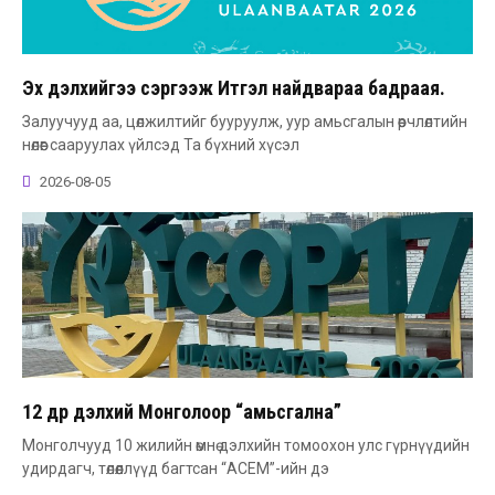
Эх дэлхийгээ сэргээж Итгэл найдвараа бадраая.
Залуучууд аа, цөлжилтийг бууруулж, уур амьсгалын өөрчлөлтийн
нөлөөг сааруулах үйлсэд Та бүхний хүсэл
2026-08-05
12 өдөр дэлхий Монголоор “амьсгална”
Монголчууд 10 жилийн өмнө дэлхийн томоохон улс гүрнүүдийн
удирдагч, төлөөллүүд багтсан “АСЕМ”-ийн дэ