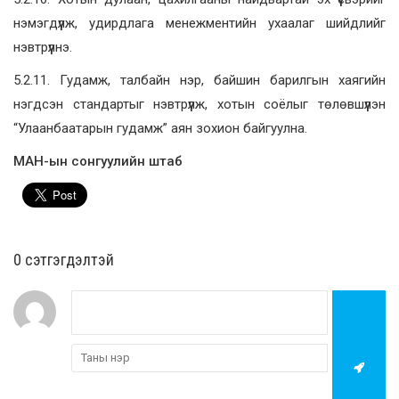
нэмэгдүүлж, удирдлага менежментийн ухаалаг шийдлийг
нэвтрүүлнэ.
5.2.11. Гудамж, талбайн нэр, байшин барилгын хаягийн
нэгдсэн стандартыг нэвтрүүлж, хотын соёлыг төлөвшүүлэн
“Улаанбаатарын гудамж” аян зохион байгуулна.
МАН-ын сонгуулийн штаб
0 cэтгэгдэлтэй