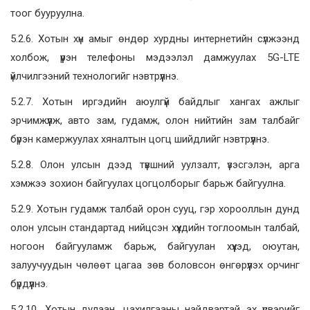
тоог бууруулна.
5.2.6. Хотын хүн амыг өндөр хурдны интернетийн сүлжээнд
холбож, үүрэн телефоны мэдээлэл дамжуулах 5G-LTE
үйлчилгээний технологийг нэвтрүүлнэ.
5.2.7. Хотын иргэдийн аюулгүй байдлыг хангах ажлыг
эрчимжүүлж, авто зам, гудамж, олон нийтийн зам талбайг
бүрэн камержуулах хяналтын цогц шийдлийг нэвтрүүлнэ.
5.2.8. Олон улсын дээд түвшний уулзалт, үзэсгэлэн, арга
хэмжээ зохион байгуулах цогцолборыг барьж байгуулна.
5.2.9. Хотын гудамж талбай орон сууц, гэр хорооллын дунд
олон улсын стандартад нийцсэн хүүхдийн тоглоомын талбай,
ногоон байгууламж барьж, байгуулан хүүхэд, оюутан,
залуучуудын чөлөөт цагаа зөв боловсон өнгөрүүлэх орчинг
бүрдүүлнэ.
5.2.10. Хотын дулаан, цахилгааны найдвартай эх үүсвэрийг