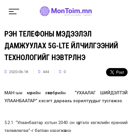
ҮҮРЭН ТЕЛЕФОНЫ МЭДЭЭЛЭЛ
ДАМЖУУЛАХ 5G-LTE ҮЙЛЧИЛГЭЭНИЙ
ТЕХНОЛОГИЙГ НЭВТРҮҮЛНЭ
2020-06-18
444
0
МАН-ын мөрийн хөтөлбөрийн “УХААЛАГ ШИЙДЭЛТЭЙ
УЛААНБААТАР” хэсэгт дараахь зорилтуудыг тусгажээ.
5.2.1. “Улаанбаатар хотын 2040 он хүртэлх хөгжлийн ерөнхий
төлөвлөгөө”-г батлан хэрэгжүүлнэ.