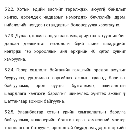
5.2.2. Хотын эдийн засгийг төрөлжүүлэх, аюулгүй байдлыг
хангах, өрсөлдөх чадварыг нэмэгдүүлэх бүсчлэлийн дүрэм,
нийслэлийн нэгдсэн стандартыг боловсруулж хэрэгжүүлнэ.
5.2.3. Дулаан, цахилгаан, ус хангамж, ариутгах татуургын бие
даасан дэвшилтэт технологи бүхий шинэ шийдлүүдийг
нэвтрүүлж гэр хорооллын айл өрхүүдийн 40 хүртэл хувийг
хамруулна.
5.2.4. Газар хөдлөлт, байгалийн гамшгийн эрсдэл аюулыг
бууруулах, урьдчилан сэргийлэх ажлын хүрээнд барилга,
байгууламж, орон сууцыг бүртгэлжүүлэх, ашиглалтын
шаардлага хангахгүй барилгыг шинэчлэх, хүчитгэх ажлыг үе
шаттайгаар зохион байгуулна.
5.2.5. Улаанбаатар хотын үерийн хамгаалалтын барилга
байгууламж, инженерийн бэлтгэл арга хэмжээний мастер
төлөвлөгөөг батлуулж, эрсдэлтэй бүсүүдэд амьдардаг өрхийн