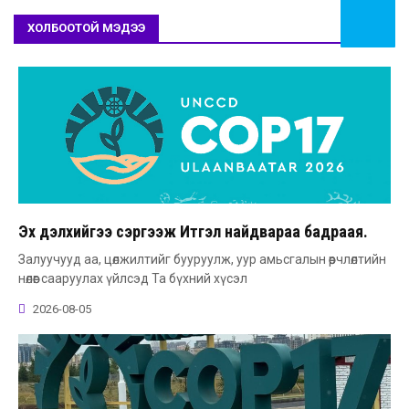
ХОЛБООТОЙ МЭДЭЭ
Эх дэлхийгээ сэргээж Итгэл найдвараа бадраая.
Залуучууд аа, цөлжилтийг бууруулж, уур амьсгалын өөрчлөлтийн
нөлөөг сааруулах үйлсэд Та бүхний хүсэл
2026-08-05