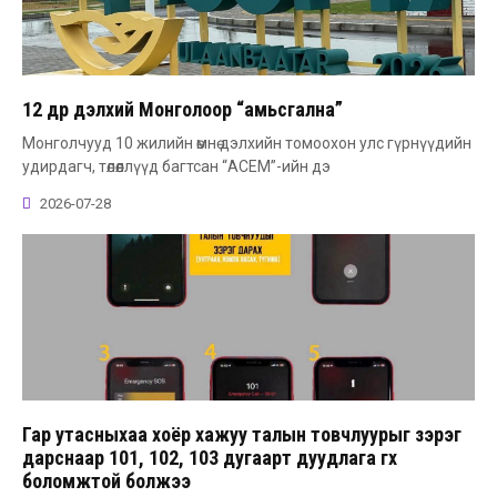
12 өдөр дэлхий Монголоор “амьсгална”
Монголчууд 10 жилийн өмнө дэлхийн томоохон улс гүрнүүдийн
удирдагч, төлөөллүүд багтсан “АСЕМ”-ийн дэ
2026-07-28
Гар утасныхаа хоёр хажуу талын товчлуурыг зэрэг
дарснаар 101, 102, 103 дугаарт дуудлага өгөх
боломжтой болжээ