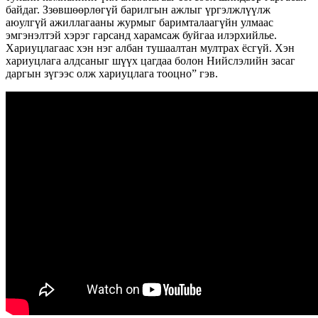
байдаг. Ззөвшөөрлөгүй барилгын ажлыг үргэлжлүүлж
аюулгүй ажиллагааны журмыг баримталаагүйн улмаас
эмгэнэлтэй хэрэг гарсанд харамсаж буйгаа илэрхийлье.
Хариуцлагаас хэн нэг албан тушаалтан мултрах ёсгүй. Хэн
хариуцлага алдсаныг шүүх цагдаа болон Нийслэлийн засаг
даргын зүгээс олж хариуцлага тооцно” гэв.