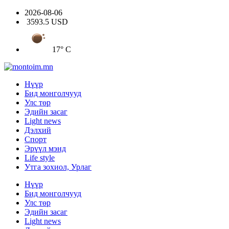
2026-08-06
3593.5 USD
17° C
Нүүр
Бид монголчууд
Улс төр
Эдийн засаг
Light news
Дэлхий
Спорт
Эрүүл мэнд
Life style
Утга зохиол, Урлаг
Нүүр
Бид монголчууд
Улс төр
Эдийн засаг
Light news