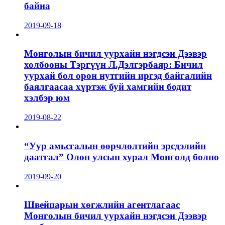
байна
2019-09-18
Монголын бичил уурхайн нэгдсэн Дээвэр
холбооны Тэргүүн Л.Дэлгэрбаяр: Бичил
уурхай бол орон нутгийн иргэд байгалийн
баялгаасаа хүртэж буй хамгийн бодит
хэлбэр юм
2019-08-22
“Уур амьсгалын өөрчлөлтийн эрсдэлийн
даатгал” Олон улсын хурал Монголд болно
2019-09-20
Швейцарын хөгжлийн агентлагаас
Монголын бичил уурхайн нэгдсэн Дээвэр