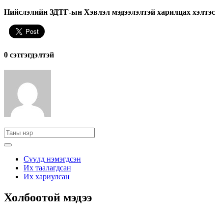
Нийслэлийн ЗДТГ-ын Хэвлэл мэдээлэлтэй харилцах хэлтэс
0 cэтгэгдэлтэй
Сүүлд нэмэгдсэн
Их таалагдсан
Их хариулсан
Холбоотой мэдээ