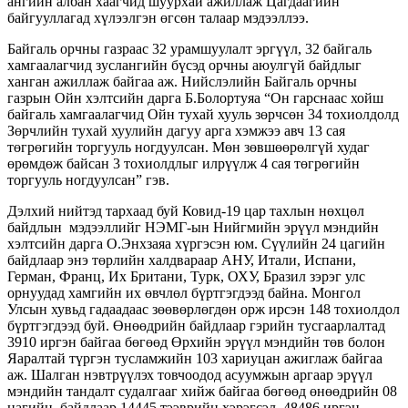
ангийн албан хаагчид шуурхай ажиллаж Цагдаагийн
байгууллагад хүлээлгэн өгсөн талаар мэдээллээ.
Байгаль орчны газраас 32 урамшуулалт эргүүл, 32 байгаль
хамгаалагчид зуслангийн бүсэд орчны аюулгүй байдлыг
ханган ажиллаж байгаа аж. Нийслэлийн Байгаль орчны
газрын Ойн хэлтсийн дарга Б.Болортуяа “Он гарснаас хойш
байгаль хамгаалагчид Ойн тухай хууль зөрчсөн 34 тохиолдолд
Зөрчлийн тухай хуулийн дагуу арга хэмжээ авч 13 сая
төгрөгийн торгууль ногдуулсан. Мөн зөвшөөрөлгүй худаг
өрөмдөж байсан 3 тохиолдлыг илрүүлж 4 сая төгрөгийн
торгууль ногдуулсан” гэв.
Дэлхий нийтэд тархаад буй Ковид-19 цар тахлын нөхцөл
байдлын мэдээллийг НЭМГ-ын Нийгмийн эрүүл мэндийн
хэлтсийн дарга О.Энхзаяа хүргэсэн юм. Сүүлийн 24 цагийн
байдлаар энэ төрлийн халдвараар АНУ, Итали, Испани,
Герман, Франц, Их Британи, Турк, ОХУ, Бразил зэрэг улс
орнуудад хамгийн их өвчлөл бүртгэгдээд байна. Монгол
Улсын хувьд гадаадаас зөөвөрлөгдөн орж ирсэн 148 тохиолдол
бүртгэгдээд буй. Өнөөдрийн байдлаар гэрийн тусгаарлалтад
3910 иргэн байгаа бөгөөд Өрхийн эрүүл мэндийн төв болон
Яаралтай түргэн тусламжийн 103 хариуцан ажиглаж байгаа
аж. Шалган нэвтрүүлэх товчоодод асуумжын аргаар эрүүл
мэндийн тандалт судалгааг хийж байгаа бөгөөд өнөөдрийн 08
цагийн байдлаар 14445 тээврийн хэрэгсэл, 48486 иргэн