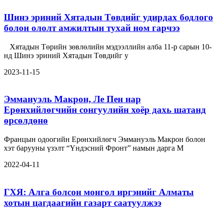
Шинэ эриний Хятадын Төвдийг удирдах бодлого
болон ололт амжилтын тухай ном гарчээ
Хятадын Төрийн зөвлөлийн мэдээллийн алба 11-р сарын 10-
нд Шинэ эриний Хятадын Төвдийг у
2023-11-15
Эммануэль Макрон, Ле Пен нар
Ерөнхийлөгчийн сонгуулийн хоёр дахь шатанд
өрсөлдөнө
Францын одоогийн Ерөнхийлөгч Эммануэль Макрон болон
хэт барууны үзэлт “Үндэсний Фронт” намын дарга М
2022-04-11
ГХЯ: Алга болсон монгол иргэнийг Алматы
хотын цагдаагийн газарт саатуулжээ