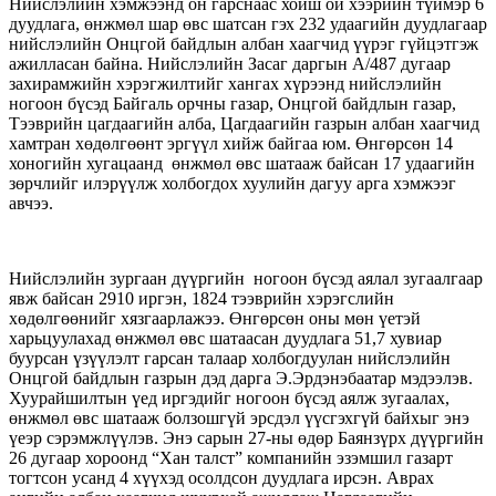
Нийслэлийн хэмжээнд он гарснаас хойш ой хээрийн түймэр 6
дуудлага, өнжмөл шар өвс шатсан гэх 232 удаагийн дуудлагаар
нийслэлийн Онцгой байдлын албан хаагчид үүрэг гүйцэтгэж
ажилласан байна. Нийслэлийн Засаг даргын А/487 дугаар
захирамжийн хэрэгжилтийг хангах хүрээнд нийслэлийн
ногоон бүсэд Байгаль орчны газар, Онцгой байдлын газар,
Тээврийн цагдаагийн алба, Цагдаагийн газрын албан хаагчид
хамтран хөдөлгөөнт эргүүл хийж байгаа юм. Өнгөрсөн 14
хоногийн хугацаанд өнжмөл өвс шатааж байсан 17 удаагийн
зөрчлийг илэрүүлж холбогдох хуулийн дагуу арга хэмжээг
авчээ.
Нийслэлийн зургаан дүүргийн ногоон бүсэд аялал зугаалгаар
явж байсан 2910 иргэн, 1824 тээврийн хэрэгслийн
хөдөлгөөнийг хязгаарлажээ. Өнгөрсөн оны мөн үетэй
харьцуулахад өнжмөл өвс шатаасан дуудлага 51,7 хувиар
буурсан үзүүлэлт гарсан талаар холбогдуулан нийслэлийн
Онцгой байдлын газрын дэд дарга Э.Эрдэнэбаатар мэдээлэв.
Хуурайшилтын үед иргэдийг ногоон бүсэд аялж зугаалах,
өнжмөл өвс шатааж болзошгүй эрсдэл үүсгэхгүй байхыг энэ
үеэр сэрэмжлүүлэв. Энэ сарын 27-ны өдөр Баянзүрх дүүргийн
26 дугаар хороонд “Хан талст” компанийн эзэмшил газарт
тогтсон усанд 4 хүүхэд осолдсон дуудлага ирсэн. Аврах