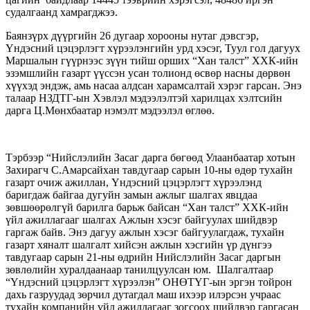
судалгаанд хамрагджээ.
Баянзүрх дүүргийн 26 дугаар хорооны нутаг дэвсгэр,
Үндэсний цэцэрлэгт хүрээлэнгийн урд хэсэг, Туул гол дагуух
Маршалын гүүрнээс зүүн тийш орших “Хан талст” ХХК-ийн
эзэмшлийн газарт үүссэн усан толионд өсвөр насны дөрвөн
хүүхэд эндэж, амь насаа алдсан харамсалтай хэрэг гарсан. Энэ
талаар НЗДТГ-ын Хэвлэл мэдээлэлтэй харилцах хэлтсийн
дарга Ц.Мөнхбаатар нэмэлт мэдээлэл өглөө.
Тэрбээр “Нийслэлийн Засаг дарга бөгөөд Улаанбаатар хотын
Захирагч С.Амарсайхан тавдугаар сарын 10-ны өдөр тухайн
газарт очиж ажиллан, Үндэсний цэцэрлэгт хүрээлэнд
баригдаж байгаа дугуйн замын ажлыг шалгах явцдаа
зөвшөөрөлгүй барилга барьж байсан “Хан талст” ХХК-ийн
үйл ажиллагааг шалгах Ажлын хэсэг байгуулах шийдвэр
гаргаж байв. Энэ дагуу ажлын хэсэг байгуулагдаж, тухайн
газарт хяналт шалгалт хийсэн ажлын хэсгийн үр дүнгээ
тавдугаар сарын 21-ны өдрийн Нийслэлийн Засаг даргын
зөвлөлийн хуралдаанаар танилцуулсан юм. Шалгалтаар
“Үндэсний цэцэрлэгт хүрээлэн” ОНӨТҮГ-ын эргэн тойрон
дахь газруудад зөрчил дутагдал маш ихээр илэрсэн учраас
тухайн компанийн үйл ажиллагааг зогсоох шийдвэр гаргасан