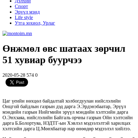
Дэлхий
Спорт
Эрүүл мэнд
Life style
Утга зохиол, Урлаг
Өнжмөл өвс шатаах зөрчил
51 хувиар буурчээ
2020-05-28
574
0
Цаг үеийн нөхцөл байдалтай холбогдуулан нийслэлийн
Онцгой байдлын газрын дэд дарга Э.Эрдэнэбаатар, Эрүүл
мэндийн газрын Нийгмийн эрүүл мэндийн хэлтсийн дарга
О.Энхзаяа, нийслэлийн Байгаль орчны газрын Ойн хэлтсийн
дарга Б.Болортуяа, НЗДТГ-ын Хэвлэл мэдээлэлтэй харилцах
хэлтсийн дарга Ц.Мөнхбаатар нар өнөөдөр мэдээлэл хийлээ.