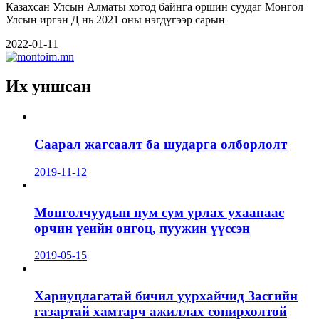
Казахсан Улсын Алматы хотод байнга оршин суудаг Монгол
Улсын иргэн Д нь 2021 оны нэгдүгээр сарын
2022-01-11
Их уншсан
Саарал жагсаалт ба шударга олборлолт
2019-11-12
Монголчуудын нум сум урлах ухаанаас
орчин үеийн онгоц, пуужин үүссэн
2019-05-15
Хариуцлагатай бичил уурхайчид Засгийн
газартай хамтарч ажиллах сонирхолтой