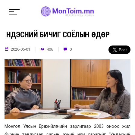
ҮНДЭСНИЙ БИЧИГ СОЁЛЫН ӨДӨР
2020-05-01
406
0
Монгол Улсын Ерөнхийлөгчийн зарлигаар 2003 оноос жил
бүрийн тавдугаар сарын эхний ням гарагийг “Үндэсний