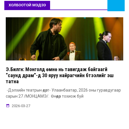
ХОЛБООТОЙ МЭДЭЭ
Э.Билгүүн: Монголд өмнө нь тавигдаж байгаагүй
“саунд драм”-д 30 яруу найрагчийн бүтээлийг эш
татна
-Дэлхийн театрын өдөрт- Улаанбаатар, 2026 оны гуравдугаар
сарын 27 /МОНЦАМЭ/. Өнөөдөр тохиож буй
2026-03-27