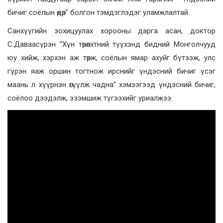
бичиг соёлын өдөр” болгон тэмдэглэдэг уламжлалтай.
Санхүүгийн зохицуулах хорооны дарга асан, доктор
С.Даваасүрэн “Хүн төрөлхтний түүхэнд бидний Монголчууд
юу хийж, хэрхэн аж төрж, соёлын ямар ахуйг бүтээж, улс
гүрэн яаж оршин тогтнож ирснийг үндэсний бичиг үсэг
маань л хүүрнэн өгүүлж чадна” хэмээгээд үндэсний бичиг,
соёлоо дээдэлж, эзэмшиж түгээхийг уриалжээ.