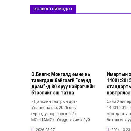
ХОЛБООТОЙ МЭДЭЭ
Э.Билгүүн: Монголд өмнө нь
Имартын х
тавигдаж байгаагүй “саунд
14001:2015
драм”-д 30 яруу найрагчийн
стандарт
бүтээлийг эш татна
нэвтрүүллээ
-Дэлхийн театрын өдөрт-
Скай Хайпер
Улаанбаатар, 2026 оны
14001:2015,
гуравдугаар сарын 27 /
стандартыг 
МОНЦАМЭ/. Өнөөдөр тохиож буй
баталгаажу
2026-03-27
2024-10-23