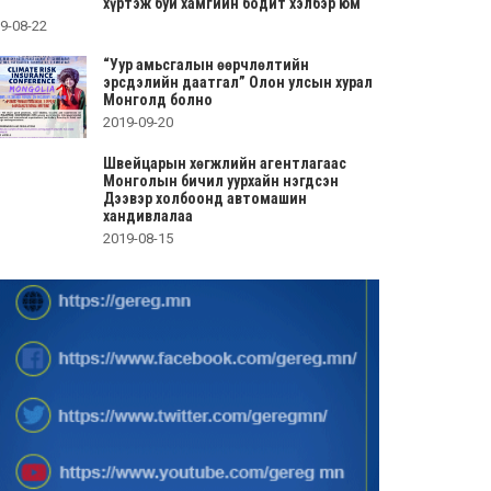
хүртэж буй хамгийн бодит хэлбэр юм
9-08-22
“Уур амьсгалын өөрчлөлтийн
эрсдэлийн даатгал” Олон улсын хурал
Монголд болно
2019-09-20
Швейцарын хөгжлийн агентлагаас
Монголын бичил уурхайн нэгдсэн
Дээвэр холбоонд автомашин
хандивлалаа
2019-08-15