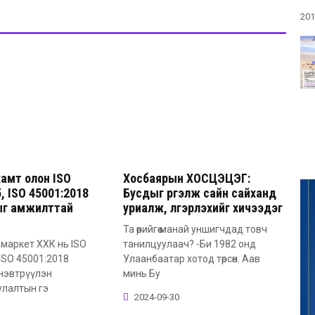
201
амт олон ISO
Хосбаярын ХОСЦЭЦЭГ:
, ISO 45001:2018
Бусдыг үргэлж сайн сайханд
ыг амжилттай
уриалж, үлгэрлэхийг хичээдэг
Та өөрийгөө манай уншигчдад товч
маркет ХХК нь ISO
танилцуулаач? -Би 1982 онд
 ISO 45001:2018
Улаанбаатар хотод төрсөн. Аав
нэвтрүүлэн
минь Бу
улалтын гэ
2024-09-30