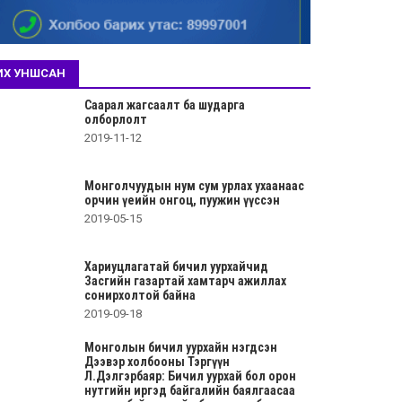
ИХ УНШСАН
Саарал жагсаалт ба шударга
олборлолт
2019-11-12
Монголчуудын нум сум урлах ухаанаас
орчин үеийн онгоц, пуужин үүссэн
2019-05-15
Хариуцлагатай бичил уурхайчид
Засгийн газартай хамтарч ажиллах
сонирхолтой байна
2019-09-18
Монголын бичил уурхайн нэгдсэн
Дээвэр холбооны Тэргүүн
Л.Дэлгэрбаяр: Бичил уурхай бол орон
нутгийн иргэд байгалийн баялгаасаа