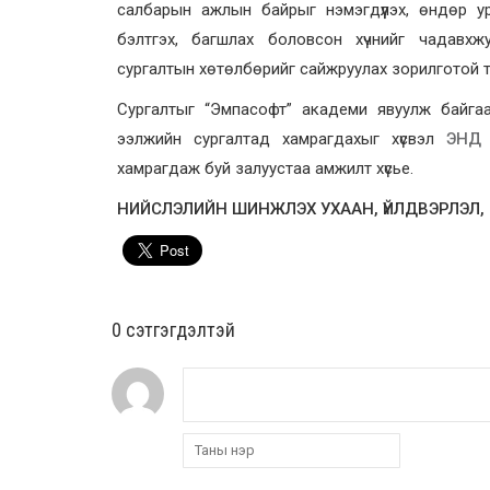
салбарын ажлын байрыг нэмэгдүүлэх, өндөр ур
бэлтгэх, багшлах боловсон хүчнийг чадавхж
сургалтын хөтөлбөрийг сайжруулах зорилготой 
Сургалтыг “Эмпасофт” академи явуулж байгаа
ээлжийн сургалтад хамрагдахыг хүсвэл
ЭНД
хамрагдаж буй залуустаа амжилт хүсье.
НИЙСЛЭЛИЙН ШИНЖЛЭХ УХААН, ҮЙЛДВЭРЛЭЛ
0 cэтгэгдэлтэй