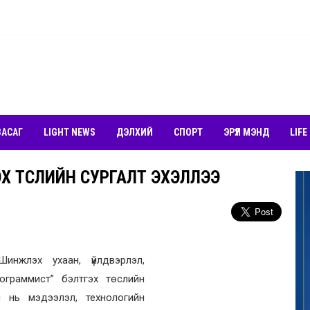
ЗАСАГ
LIGHT NEWS
ДЭЛХИЙ
СПОРТ
ЭРҮҮЛ МЭНД
LIFE
Х ТӨСЛИЙН СУРГАЛТ ЭХЭЛЛЭЭ
инжлэх ухаан, үйлдвэрлэл,
рограммист” бэлтгэх төслийн
 нь мэдээлэл, технологийн