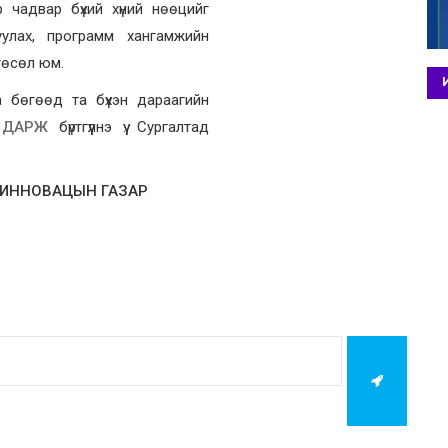
 чадвар бүхий хүний нөөцийг
уулах, программ хангамжийн
төсөл юм.
 бөгөөд та бүхэн дараагийн
 ДАРЖ
бүртгүүлнэ үү. Сургалтад
, ИННОВАЦЫН ГАЗАР