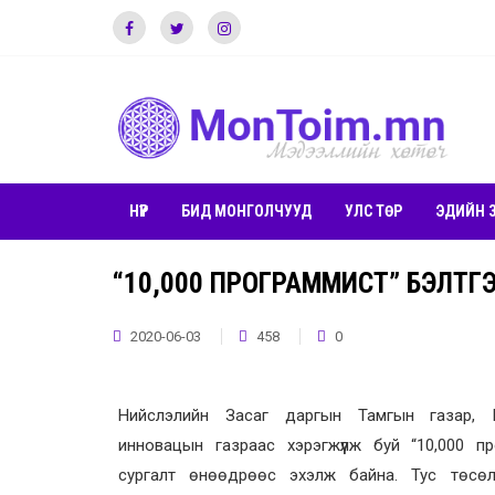
НҮҮР
БИД МОНГОЛЧУУД
УЛС ТӨР
ЭДИЙН 
“10,000 ПРОГРАММИСТ” БЭЛТГЭ
2020-06-03
458
0
Нийслэлийн Засаг даргын Тамгын газар, Ш
инновацын газраас хэрэгжүүлж буй “10,000 п
сургалт өнөөдрөөс эхэлж байна. Тус төсөл