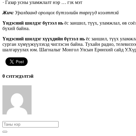
· Газар усны уламжлалт нэр … гэх мэт
Жич:
Уралдаанд оролцох бүтээлийн төрлүүд нээлттэй
Үндэсний шилдэг бүтээл нь
ёс заншил, түүх, уламжлал, өв соё
бүхий байна.
Үндэсний шилдэг хүүхдийн бүтээл нь
ёс заншил, түүх уламжла
сурган хүмүүжүүлэхэд чиглэсэн байна. Тухайн радио, телевизэ
шалгаруулах юм. Шагналыг Монгол Улсын Ерөнхий сайд У.Хүрэ
0 cэтгэгдэлтэй