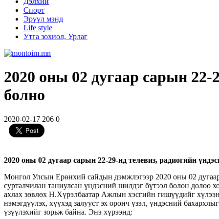
Дэлхий
Спорт
Эрүүл мэнд
Life style
Утга зохиол, Урлаг
2020 оны 02 дугаар сарын 22-
болно
2020-02-17
206
0
2020 оны 02 дугаар сарын 22-29-нд телевиз, радиогийн үндэ
Монгол Улсын Ерөнхий сайдын дэмжлэгээр 2020 оны 02 дугаар са
сурталчилан таниулсан үндэсний шилдэг бүтээл болон долоо х
ахлах зөвлөх Н.Хүрэлбаатар Ажлын хэсгийн гишүүдийг хүлээн 
нэмэгдүүлэх, хүүхэд залууст эх оронч үзэл, үндэсний бахархл
үзүүлэхийг зорьж байна. Энэ хүрээнд: