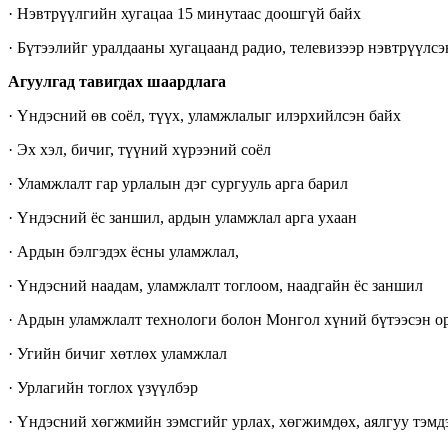
· Нэвтрүүлгийн хугацаа 15 минутаас доошгүй байх
· Бүтээлийг уралдааны хугацаанд радио, телевизээр нэвтрүүлсэ
Агуулгад тавигдах шаардлага
· Үндэсний өв соёл, түүх, уламжлалыг илэрхийлсэн байх
· Эх хэл, бичиг, түүний хүрээний соёл
· Уламжлалт гар урлалын дэг сургууль арга барил
· Үндэсний ёс заншил, ардын уламжлал арга ухаан
· Ардын бэлгэдэх ёсны уламжлал,
· Үндэсний наадам, уламжлалт тоглоом, наадгайн ёс заншил
· Ардын уламжлалт технологи болон Монгол хүний бүтээсэн о
· Угийн бичиг хөтлөх уламжлал
· Урлагийн тоглох үзүүлбэр
· Үндэсний хөгжмийн зэмсгийг урлах, хөгжимдөх, аялгуу тэмдэ