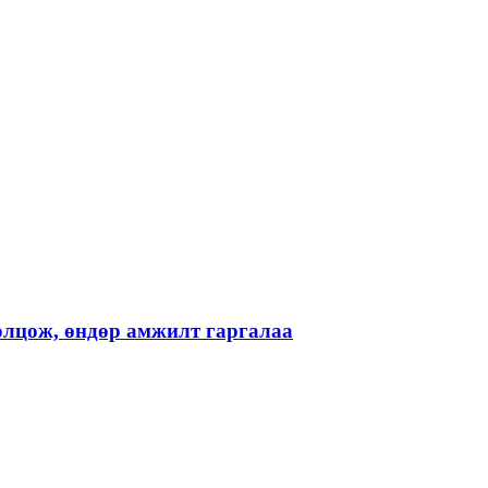
лцож, өндөр амжилт гаргалаа