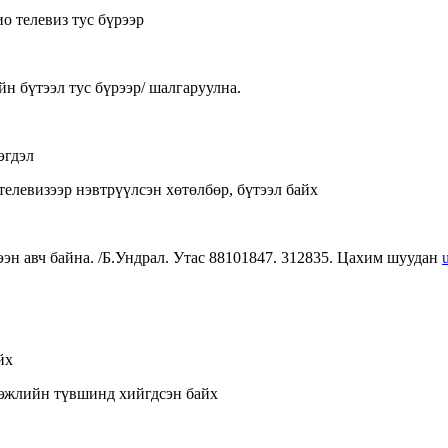
о телевиз тус бүрээр
йн бүтээл тус бүрээр/ шалгаруулна.
эгдэл
телевизээр нэвтрүүлсэн хөтөлбөр, бүтээл байх
ээн авч байна. /Б.Ундрал. Утас 88101847. 312835. Цахим шуудан
йх
эргэжлийн түвшинд хийгдсэн байх