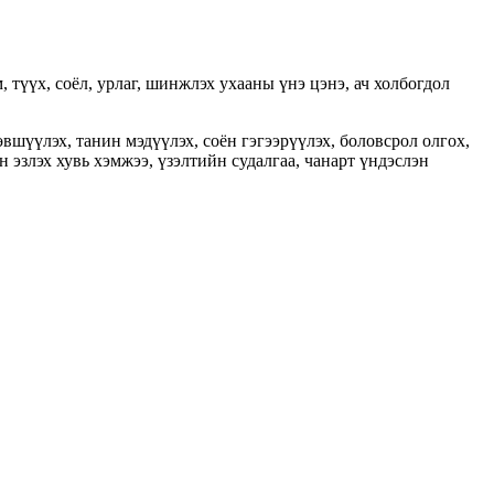
 түүх, соёл, урлаг, шинжлэх ухааны үнэ цэнэ, ач холбогдол
өвшүүлэх, танин мэдүүлэх, соён гэгээрүүлэх, боловсрол олгох,
 эзлэх хувь хэмжээ, үзэлтийн судалгаа, чанарт үндэслэн