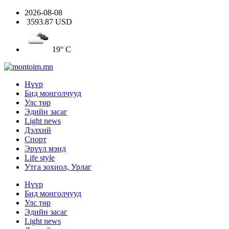
2026-08-08
3593.87 USD
19° C
Нүүр
Бид монголчууд
Улс төр
Эдийн засаг
Light news
Дэлхий
Спорт
Эрүүл мэнд
Life style
Утга зохиол, Урлаг
Нүүр
Бид монголчууд
Улс төр
Эдийн засаг
Light news