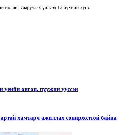
н нөлөөг сааруулах үйлсэд Та бүхний хүсэл
 үеийн онгоц, пуужин үүссэн
зартай хамтарч ажиллах сонирхолтой байна