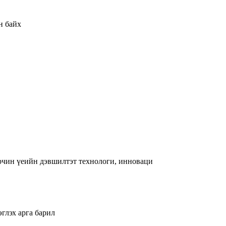
н байх
рчин үеийн дэвшилтэт технологи, инноваци
глэх арга барил