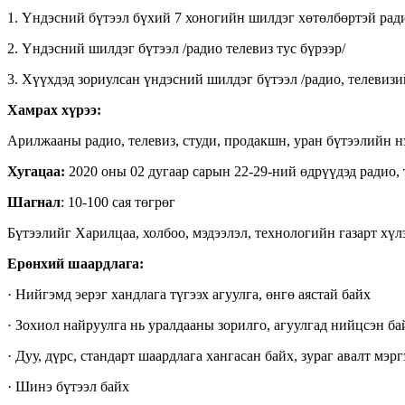
1. Үндэсний бүтээл бүхий 7 хоногийн шилдэг хөтөлбөртэй ради
2. Үндэсний шилдэг бүтээл /радио телевиз тус бүрээр/
3. Хүүхдэд зориулсан үндэсний шилдэг бүтээл /радио, телевизи
Хамрах хүрээ:
Арилжааны радио, телевиз, студи, продакшн, уран бүтээлийн н
Хугацаа:
2020 оны 02 дугаар сарын 22-29-ний өдрүүдэд радио, 
Шагнал
: 10-100 сая төгрөг
Бүтээлийг Харилцаа, холбоо, мэдээлэл, технологийн газарт хүл
Ерөнхий шаардлага:
· Нийгэмд эерэг хандлага түгээх агуулга, өнгө аястай байх
· Зохиол найруулга нь уралдааны зорилго, агуулгад нийцсэн ба
· Дуу, дүрс, стандарт шаардлага хангасан байх, зураг авалт м
· Шинэ бүтээл байх