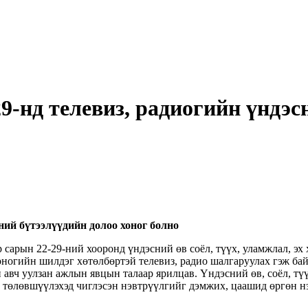
29-нд телевиз, радиогийн үндэс
сний бүтээлүүдийн долоо хоног болно
рын 22-29-ний хооронд үндэсний өв соёл, түүх, уламжлал, эх хэ
оногийн шилдэг хөтөлбөртэй телевиз, радио шалгаруулах гэж б
авч уулзан ажлын явцын талаар ярилцав. Үндэсний өв, соёл, тү
ыг төлөвшүүлэхэд чиглэсэн нэвтрүүлгийг дэмжих, цаашид өргөн 