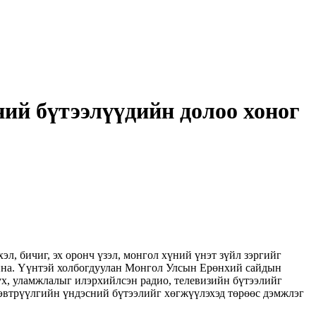
ний бүтээлүүдийн долоо хоног
л, бичиг, эх оронч үзэл, монгол хүний үнэт зүйл зэргийг
айна. Үүнтэй холбогдуулан Монгол Улсын Ерөнхий сайдын
үх, уламжлалыг илэрхийлсэн радио, телевизийн бүтээлийг
нэвтрүүлгийн үндэсний бүтээлийг хөгжүүлэхэд төрөөс дэмжлэг