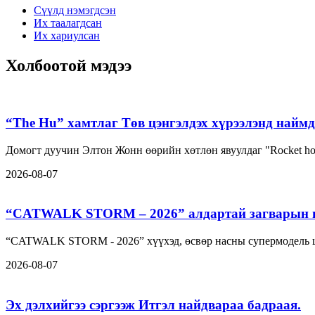
Сүүлд нэмэгдсэн
Их таалагдсан
Их хариулсан
Холбоотой мэдээ
“The Hu” хамтлаг Төв цэнгэлдэх хүрээлэнд наймд
Домогт дуучин Элтон Жонн өөрийн хөтлөн явуулдаг "Rocket h
2026-08-07
“CATWALK STORM – 2026” алдартай загварын шоу
“CATWALK STORM - 2026” хүүхэд, өсвөр насны супермодель ша
2026-08-07
Эх дэлхийгээ сэргээж Итгэл найдвараа бадраая.