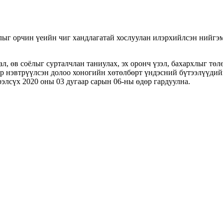
лыг орчин үеийн чиг хандлагатай хослуулан илэрхийлсэн нийгэм,
л, өв соёлыг сурталчлан таниулах, эх оронч үзэл, бахархлыг төл
эр нэвтрүүлсэн долоо хоногийн хөтөлбөрт үндэсний бүтээлүүдийн
лсүх 2020 оны 03 дугаар сарын 06-ны өдөр гардуулна.