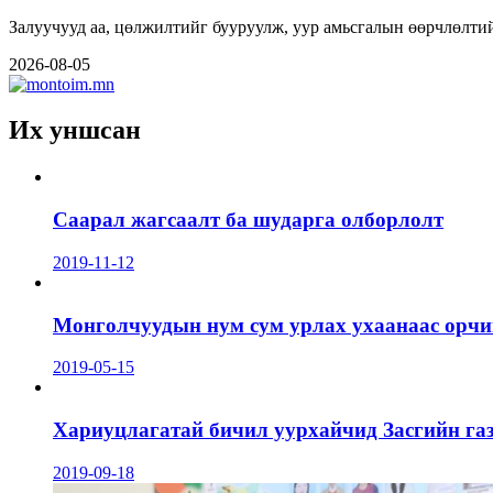
Залуучууд аа, цөлжилтийг бууруулж, уур амьсгалын өөрчлөлтий
2026-08-05
Их уншсан
Саарал жагсаалт ба шударга олборлолт
2019-11-12
Монголчуудын нум сум урлах ухаанаас орчин
2019-05-15
Хариуцлагатай бичил уурхайчид Засгийн га
2019-09-18