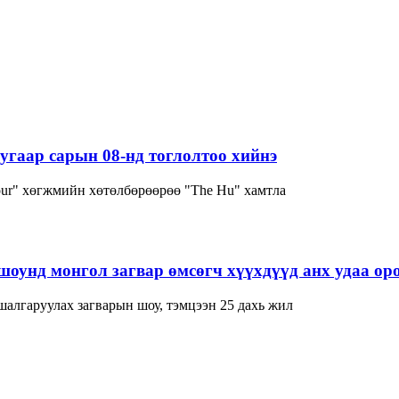
угаар сарын 08-нд тоглолтоо хийнэ
our" хөгжмийн хөтөлбөрөөрөө "The Hu" хамтла
нд монгол загвар өмсөгч хүүхдүүд анх удаа оро
лгаруулах загварын шоу, тэмцээн 25 дахь жил