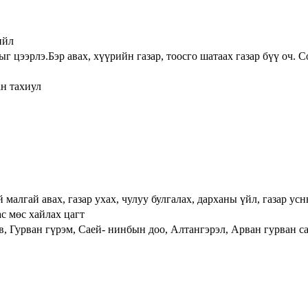
ийл
хыг цээрлэ.Бэр авах, хүүрийн газар, тоосго шатаах газар бүү оч.
ан тахиул
 малгай авах, газар ухах, чулуу булгалах, дарханы үйл, газар у
с мөс хайлах цагт
, Гурван гүрэм, Саей- нинбын доо, Алтангэрэл, Арван гурван са