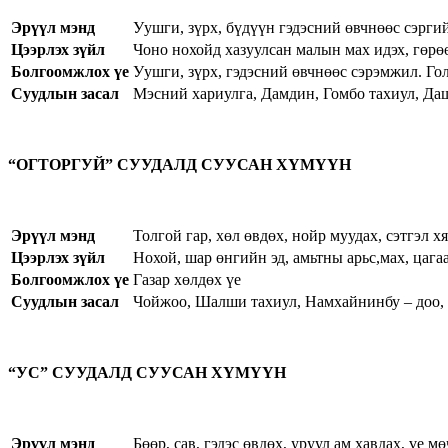
Эрүүл мэнд
Уушги, зүрх, бүдүүн гэдэсний өвчнөөс сэрги
Цээрлэх зүйл
Чоно нохойд хазуулсан малын мах идэх, гөрөө
Болгоомжлох үе
Уушги, зүрх, гэдэсний өвчнөөс сэрэмжил. Гол
Суудлын засал
Мэсний хариулга, Дамдин, Гомбо тахиул, Даш
“ОГТОРГУЙ” СУУДАЛД СУУСАН ХҮМҮҮН
Эрүүл мэнд
Толгой гар, хөл өвдөх, нойр муудах, сэтгэл 
Цээрлэх зүйл
Нохой, шар өнгийн эд, амьтны арьс,мах, цага
Болгоомжлох үе
Газар хөлдөх үе
Суудлын засал
Чойжоо, Шалши тахиул, Намхайнинбу – доо, 
“УС” СУУДАЛД СУУСАН ХҮМҮҮН
Эрүүл мэнд
Бөөр, сав, гэдэс өвдөх, уруул ам хавдах, үе 