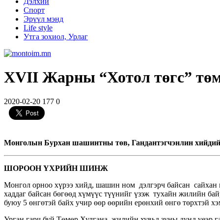
Дэлхий
Спорт
Эрүүл мэнд
Life style
Утга зохиол, Урлаг
XVII Жарны “Хотол төгс” төм
2020-02-20
177
0
Монголын Бурхан шашинтны төв, Гандантэгчэнлин хийдий
ШОРООН ҮХРИЙН ШИНЖ
Монгол орноо хүрээ хийд, шашин ном дэлгэрч байсан сайхан 
хаддаг байсан бөгөөд хүмүүс түүнийг үзэж тухайн жилийн бай
буюу 5 өнгөтэй байх учир өөр өөрийн ерөнхий өнгө төрхтэй хэм
Урган гарч буй Төмөр Хулгана жилийн хувьд зуны дунд үеэр ган