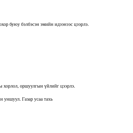
 Сохор буюу бэлбэсэн эмийн идээнээс цээрлэ.
сны хорлол, оршуулгын үйлийг цээрлэ.
н уншуул. Газар усаа тахь