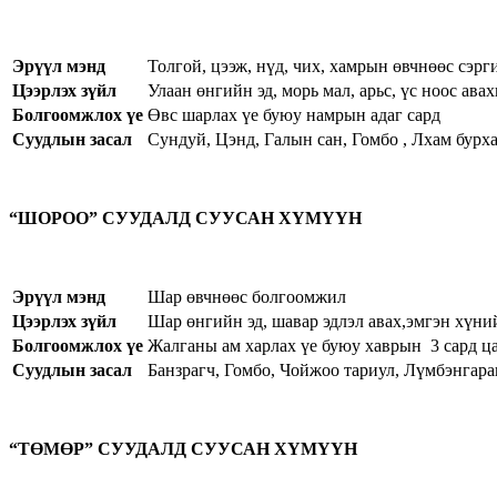
Эрүүл мэнд
Толгой, цээж, нүд, чих, хамрын өвчнөөс сэрг
Цээрлэх зүйл
Улаан өнгийн эд, морь мал, арьс, үс ноос ава
Болгоомжлох үе
Өвс шарлах үе буюу намрын адаг сард
Суудлын засал
Сундуй, Цэнд, Галын сан, Гомбо , Лхам бурх
“ШОРОО” СУУДАЛД СУУСАН ХҮМҮҮН
Эрүүл мэнд
Шар өвчнөөс болгоомжил
Цээрлэх зүйл
Шар өнгийн эд, шавар эдлэл авах,эмгэн хүний
Болгоомжлох үе
Жалганы ам харлах үе буюу хаврын 3 сард ца
Суудлын засал
Банзрагч, Гомбо, Чойжоо тариул, Лүмбэнгарав
“ТӨМӨР” СУУДАЛД СУУСАН ХҮМҮҮН