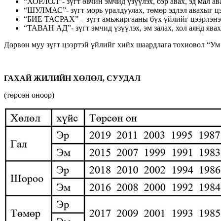
“ХОРЛОЛ”- зүгт өвчин эмчид үзүүлэх, бэр авах, эд мал ав
“ШУЛМАС”- зүгт морь уралдуулах, төмөр эдлэл авахыг цэ
“БИЕ ТАСРАХ” – зүгт амьжиргааны бүх үйлийг цээрлэнэ
“ТАВАН АД”- зүгт эмчид үзүүлэх, эм залах, хол аянд явах
Дөрвөн муу зүгт цээртэй үйлийг хийх шаардлага тохиовол “Ум
ГАХАЙ ЖИЛИЙН ХӨЛӨЛ, СУУДАЛ
(төрсөн оноор)