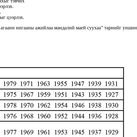
ахыг тэвчих
эрлэх.
.
ыг цээрлэх.
 агаани нигааны ажийлаа мандалий маей суухаа” тарнийг уншин