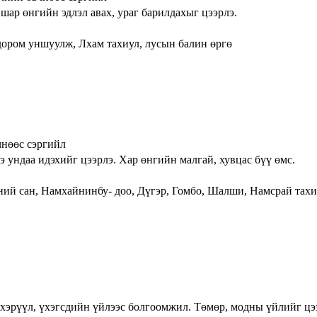
, шар өнгийн эдлэл авах, ураг барилдахыг цээрлэ.
ором уншуулж, Лхам тахиул, лусын балин өргө
вчнөөс сэргийл
э ундаа идэхийг цээрлэ. Хар өнгийн малгай, хувцас бүү өмс.
ний сан, Намхайнинбу- доо, Дүгэр, Гомбо, Шалши, Намсрай тахи
м хэрүүл, үхэгсдийн үйлээс болгоомжил. Төмөр, модны үйлийг цэ