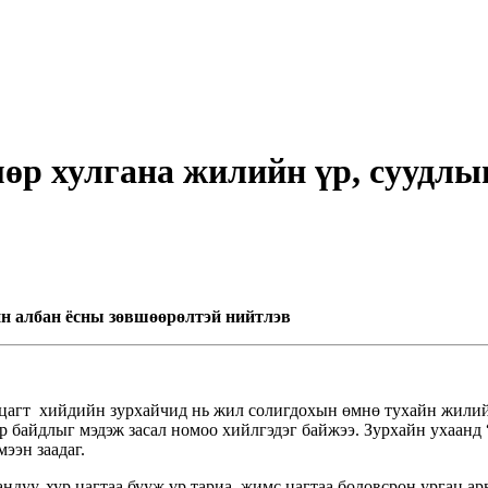
өр хулгана жилийн үр, суудлы
н албан ёсны зөвшөөрөлтэй нийтлэв
цагт хийдийн зурхайчид нь жил солигдохын өмнө тухайн жилий
р байдлыг мэдэж засал номоо хийлгэдэг байжээ. Зурхайн ухаан
ээн заадаг.
дуу, хур цагтаа бууж үр тариа, жимс цагтаа боловсрон ургац ар