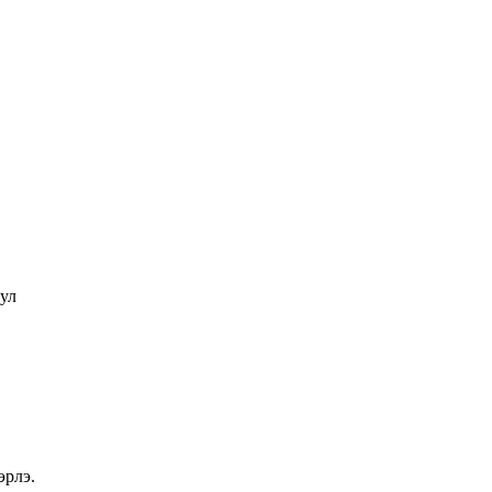
ул
эрлэ.