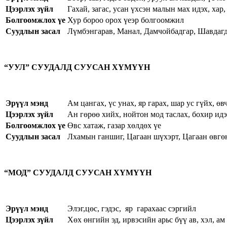
Цээрлэх зүйл
Гахай, загас, усан үхсэн малын мах идэх, хар
Болгоомжлох үе
Хур бороо орох үеэр болгоомжил
Суудлын засал
Лүмбэнгарав, Манал, Дамчойбадгар, Шавдагд
“УУЛ” СУУДАЛД СУУСАН ХҮМҮҮН
Эрүүл мэнд
Ам цангах, үс унах, яр гарах, шар ус гүйх, ө
Цээрлэх зүйл
Ан гөрөө хийх, нойтон мод таслах, бохир идэ
Болгоомжлох үе
Өвс хатаж, газар хөлдөх үе
Суудлын засал
Лхамын ганшиг, Цагаан шүхэрт, Цагаан өвгө
“МОД” СУУДАЛД СУУСАН ХҮМҮҮН
Эрүүл мэнд
Элэг,цөс, гэдэс, яр гарахаас сэргийл
Цээрлэх зүйл
Хөх өнгийн эд, ирвэсийн арьс бүү ав, хэл, а