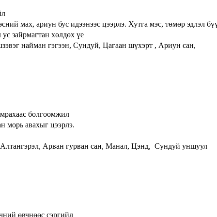
йл
сний мах, ариун бус идээнээс цээрлэ. Хутга мэс, төмөр эдлэл бүү
 ус зайрмагтан хөлдөх үе
зэвэг найман гэгээн, Сундуй, Цагаан шүхэрт , Ариун сан,
хямрахаас болгоомжил
ан морь авахыг цээрлэ.
Алтангэрэл, Арван гурван сан, Манал, Цэнд, Сундуй уншуул
мөчний өвчнөөс сэргийл