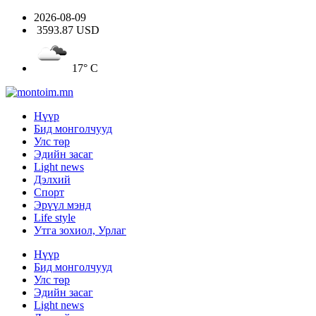
2026-08-09
3593.87 USD
17° C
Нүүр
Бид монголчууд
Улс төр
Эдийн засаг
Light news
Дэлхий
Спорт
Эрүүл мэнд
Life style
Утга зохиол, Урлаг
Нүүр
Бид монголчууд
Улс төр
Эдийн засаг
Light news