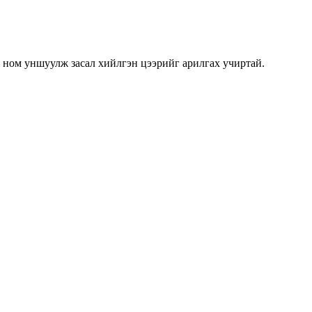
 ном уншуулж засал хийлгэн цээрийг арилгах учиртай.