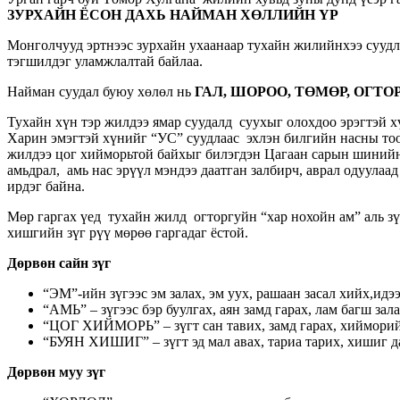
ЗУРХАЙН ЁСОН ДАХЬ НАЙМАН ХӨЛЛИЙН ҮР
Монголчууд эртнээс зурхайн ухаанаар тухайн жилийнхээ суудл
тэгшилдэг уламжлалтай байлаа.
Найман суудал буюу хөлөл нь
ГАЛ, ШОРОО, ТӨМӨР, ОГТОР
Тухайн хүн тэр жилдээ ямар суудалд суухыг олохдоо эрэгтэй х
Харин эмэгтэй хүнийг “УС” суудлаас эхлэн билгийн насны тоо
жилдээ цог хийморьтой байхыг билэгдэн Цагаан сарын шинийн 
амьдрал, амь нас эрүүл мэндээ даатган залбирч, аврал одуула
ирдэг байна.
Мөр гаргах үед тухайн жилд огторгуйн “хар нохойн ам” аль зү
хишгийн зүг рүү мөрөө гаргадаг ёстой.
Дөрвөн сайн зүг
“ЭМ”-ийн зүгээс эм залах, эм уух, рашаан засал хийх,идээ
“АМЬ” – зүгээс бэр буулгах, аян замд гарах, лам багш зал
“ЦОГ ХИЙМОРЬ” – зүгт сан тавих, замд гарах, хийморийн 
“БУЯН ХИШИГ” – зүгт эд мал авах, тариа тарих, хишиг да
Дөрвөн муу зүг