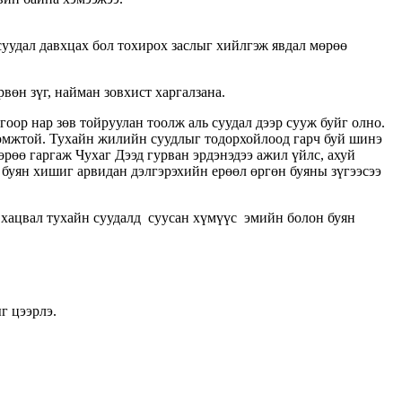
уудал давхцах бол тохирох заслыг хийлгэж явдал мөрөө
рвөн зүг, найман зовхист харгалзана.
ор нар зөв тойруулан тоолж аль суудал дээр сууж буйг олно.
ломжтой. Тухайн жилийн суудлыг тодорхойлоод гарч буй шинэ
өө гаргаж Чухаг Дээд гурван эрдэнэдээ ажил үйлс, ахуй
 буян хишиг арвидан дэлгэрэхийн ерөөл өргөн буяны зүгээсээ
авхацвал тухайн суудалд суусан хүмүүс эмийн болон буян
г цээрлэ.