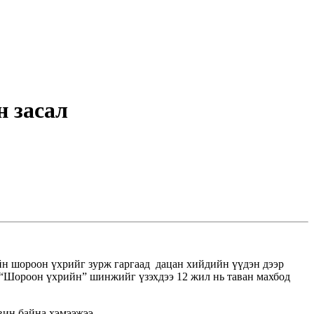
н засал
н шороон үхрийг зурж гаргаад дацан хийдийн үүдэн дээр
д “Шороон үхрийн” шинжийг үзэхдээ 12 жил нь таван махбод
вин байна хэмээжээ.