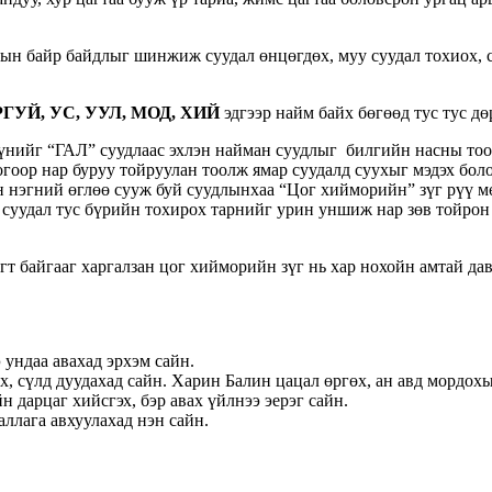
ын байр байдлыг шинжиж суудал өнцөгдөх, муу суудал тохиох, с
ГУЙ, УС, УУЛ, МОД, ХИЙ
эдгээр найм байх бөгөөд тус тус дө
үнийг “ГАЛ” суудлаас эхлэн найман суудлыг билгийн насны тоого
гоор нар буруу тойруулан тоолж ямар суудалд суухыг мэдэх бо
нэгний өглөө сууж буй суудлынхаа “Цог хийморийн” зүг рүү мөр
ад суудал тус бүрийн тохирох тарнийг урин уншиж нар зөв тойрон
гт байгааг харгалзан цог хийморийн зүг нь хар нохойн амтай д
 ундаа авахад эрхэм сайн.
ах, сүлд дуудахад сайн. Харин Балин цацал өргөх, ан авд мордохы
дарцаг хийсгэх, бэр авах үйлнээ эерэг сайн.
ллага авхуулахад нэн сайн.