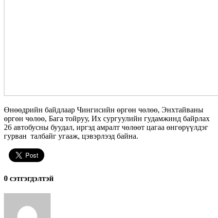
Өнөөдрийн байдлаар Чингисийн өргөн чөлөө, Энхтайваны
өргөн чөлөө, Бага тойруу, Их сургуулийн гудамжинд байрлах
26 автобусны буудал, иргэд амралт чөлөөт цагаа өнгөрүүлдэг
гурван талбайг угааж, цэвэрлээд байна.
0 cэтгэгдэлтэй