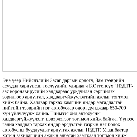
Энэ үеэр Нийслэлийн Засаг даргын орлогч, Зам тээврийн
асуудал хариуцсан төслүүдийн удирдагч Б.Отгонсүх “НЗДТГ-
аас коронавирусийн халдвараас урьдчилан сэргийлэх
зорилгоор ариутгал, халдваргүйжүүлэлтийн ажлыг тогтмол
хийж байна. Халдвар тархах хамгийн өндөр магадлалтай
нийтийн тээврийн нэг автобусаар өдөрт дунджаар 650-700
хүн үйлчлүүлж байна. Тиймээс бид автобусны
халдваргүйжүүлэлт, цэвэрлэгээг тогтмол хийж байгаа. Үүнээс
гадна халдвар тархах өндөр эрсдэлтэй газрын нэг болох
автобусны буудлуудыг ариутгах ажлыг НЗДТГ, Улаанбаатар
хотын захирагчийн ажлын албатай хамтраад тогтмол хийж