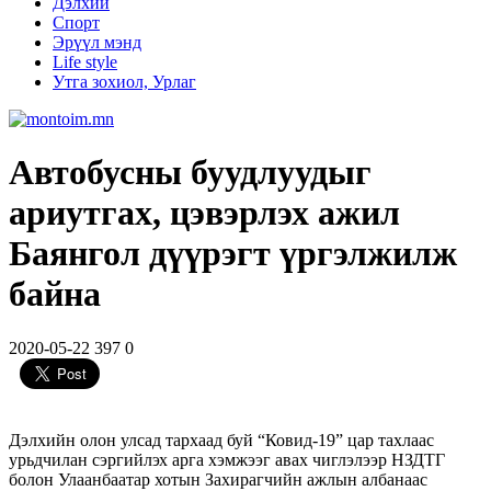
Дэлхий
Спорт
Эрүүл мэнд
Life style
Утга зохиол, Урлаг
Автобусны буудлуудыг
ариутгах, цэвэрлэх ажил
Баянгол дүүрэгт үргэлжилж
байна
2020-05-22
397
0
​Дэлхийн олон улсад тархаад буй “Ковид-19” цар тахлаас
урьдчилан сэргийлэх арга хэмжээг авах чиглэлээр НЗДТГ
болон Улаанбаатар хотын Захирагчийн ажлын албанаас