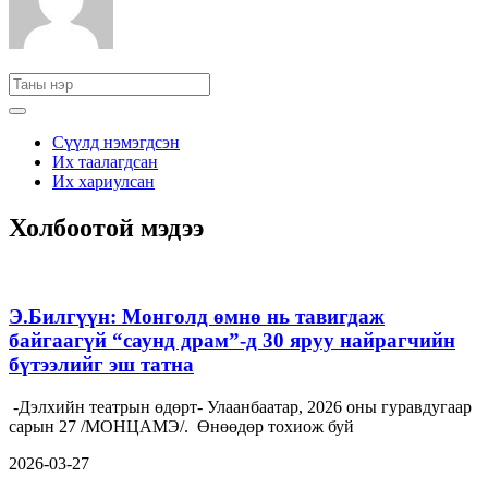
Сүүлд нэмэгдсэн
Их таалагдсан
Их хариулсан
Холбоотой мэдээ
Э.Билгүүн: Монголд өмнө нь тавигдаж
байгаагүй “саунд драм”-д 30 яруу найрагчийн
бүтээлийг эш татна
-Дэлхийн театрын өдөрт- Улаанбаатар, 2026 оны гуравдугаар
сарын 27 /МОНЦАМЭ/. Өнөөдөр тохиож буй
2026-03-27