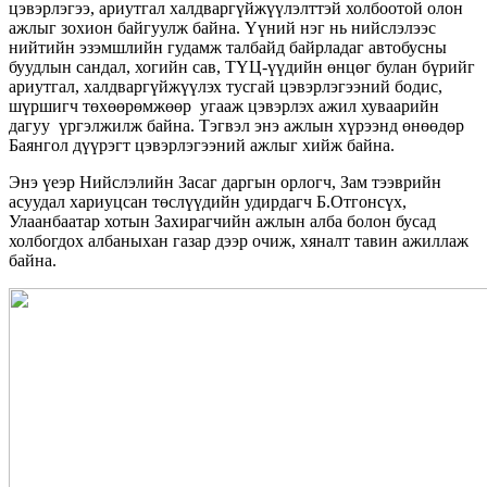
цэвэрлэгээ, ариутгал халдваргүйжүүлэлттэй холбоотой олон
ажлыг зохион байгуулж байна. Үүний нэг нь нийслэлээс
нийтийн эзэмшлийн гудамж талбайд байрладаг автобусны
буудлын сандал, хогийн сав, ТҮЦ-үүдийн өнцөг булан бүрийг
ариутгал, халдваргүйжүүлэх тусгай цэвэрлэгээний бодис,
шүршигч төхөөрөмжөөр угааж цэвэрлэх ажил хуваарийн
дагуу үргэлжилж байна. Тэгвэл энэ ажлын хүрээнд өнөөдөр
Баянгол дүүрэгт цэвэрлэгээний ажлыг хийж байна.
Энэ үеэр Нийслэлийн Засаг даргын орлогч, Зам тээврийн
асуудал хариуцсан төслүүдийн удирдагч Б.Отгонсүх,
Улаанбаатар хотын Захирагчийн ажлын алба болон бусад
холбогдох албаныхан газар дээр очиж, хяналт тавин ажиллаж
байна.