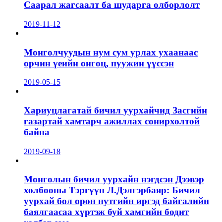
Саарал жагсаалт ба шударга олборлолт
2019-11-12
Монголчуудын нум сум урлах ухаанаас
орчин үеийн онгоц, пуужин үүссэн
2019-05-15
Хариуцлагатай бичил уурхайчид Засгийн
газартай хамтарч ажиллах сонирхолтой
байна
2019-09-18
Монголын бичил уурхайн нэгдсэн Дээвэр
холбооны Тэргүүн Л.Дэлгэрбаяр: Бичил
уурхай бол орон нутгийн иргэд байгалийн
баялгаасаа хүртэж буй хамгийн бодит