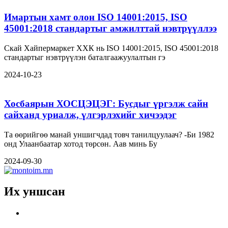
Имартын хамт олон ISO 14001:2015, ISO
45001:2018 стандартыг амжилттай нэвтрүүллээ
Скай Хайпермаркет ХХК нь ISO 14001:2015, ISO 45001:2018
стандартыг нэвтрүүлэн баталгаажуулалтын гэ
2024-10-23
Хосбаярын ХОСЦЭЦЭГ: Бусдыг үргэлж сайн
сайханд уриалж, үлгэрлэхийг хичээдэг
Та өөрийгөө манай уншигчдад товч танилцуулаач? -Би 1982
онд Улаанбаатар хотод төрсөн. Аав минь Бу
2024-09-30
Их уншсан