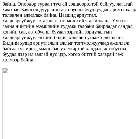
байна. Өнөөдөр гурван тусгай зөвшөөрөлтэй байгууллагатай
хамтран Баянгол дүүргийн автобусны буудлуудыг ариутгахаар
төлөвлөн ажиллаж байна. Цаашид ариутгал,
халдваргүйжүүлэх ажлыг тогтмол хийж ажиллана. Үүнээс
гадна нийтийн эзэмшлийн гудамж талбайд байрладаг сандал,
хогийн сав, автобусны буудал зэргийг зориулалтын
халдваргүйжүүлэлтийн бодис, хөөсөөр угааж цэвэрлэнэ.
Бидний хувьд ариутгалын ажлыг тогтмолжуулаад ажиллаж
байгаа тул иргэд маань бас ухамсартай хандаж, автобусны
буудал дээр ил задгай нус цэр, хогоо битгий хаяарай гэж
хэлмээр байна.