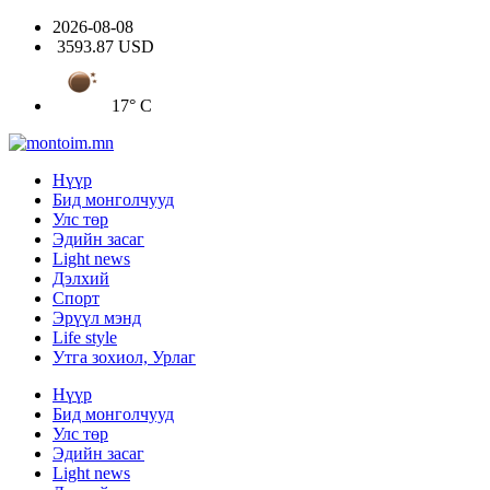
2026-08-08
3593.87 USD
17° C
Нүүр
Бид монголчууд
Улс төр
Эдийн засаг
Light news
Дэлхий
Спорт
Эрүүл мэнд
Life style
Утга зохиол, Урлаг
Нүүр
Бид монголчууд
Улс төр
Эдийн засаг
Light news