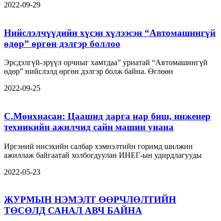
2022-09-29
Нийслэлчүүдийн хүсэн хүлээсэн “Автомашингүй
өдөр” өргөн дэлгэр боллоо
Эрсдэлгүй-эрүүл орчныг хамтдаа” уриатай “Автомашингүй
өдөр” нийслэлд өргөн дэлгэр болж байна. Өглөөн
2022-09-25
С.Мөнхнасан: Цаашид дарга нар биш, инженер
техникийн ажилчид сайн машин унана
Иргэний нисэхийн салбар хэмнэлтийн горимд шилжин
ажиллаж байгаатай холбогдуулан ИНЕГ-ын удирдлагууды
2022-05-23
ЖУРМЫН НЭМЭЛТ ӨӨРЧЛӨЛТИЙН
ТӨСӨЛД САНАЛ АВЧ БАЙНА