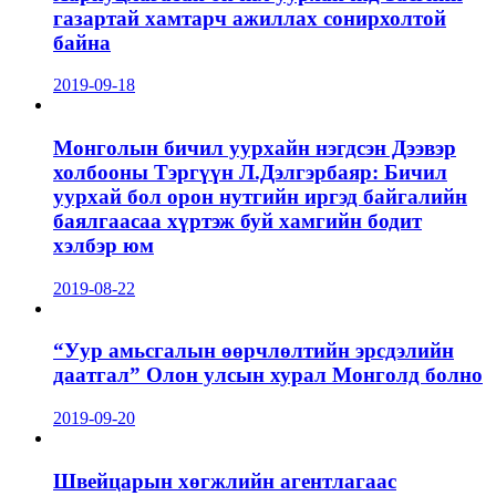
газартай хамтарч ажиллах сонирхолтой
байна
2019-09-18
Монголын бичил уурхайн нэгдсэн Дээвэр
холбооны Тэргүүн Л.Дэлгэрбаяр: Бичил
уурхай бол орон нутгийн иргэд байгалийн
баялгаасаа хүртэж буй хамгийн бодит
хэлбэр юм
2019-08-22
“Уур амьсгалын өөрчлөлтийн эрсдэлийн
даатгал” Олон улсын хурал Монголд болно
2019-09-20
Швейцарын хөгжлийн агентлагаас