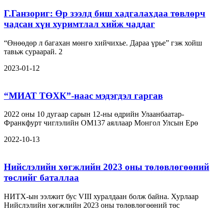
Г.Ганзориг: Өр зээлд биш хадгалахдаа төвлөрч
чадсан хүн хуримтлал хийж чаддаг
“Өнөөдөр л багахан мөнгө хийчихье. Дараа үрье” гэж хойш
тавьж сураарай. 2
2023-01-12
“МИАТ ТӨХК”-наас мэдэгдэл гаргав
2022 оны 10 дугаар сарын 12-ны өдрийн Улаанбаатар-
Франкфурт чиглэлийн ОМ137 аяллаар Монгол Улсын Ерө
2022-10-13
Нийслэлийн хөгжлийн 2023 оны төлөвлөгөөний
төслийг баталлаа
НИТХ-ын ээлжит бус VIII хуралдаан болж байна. Хурлаар
Нийслэлийн хөгжлийн 2023 оны төлөвлөгөөний төс