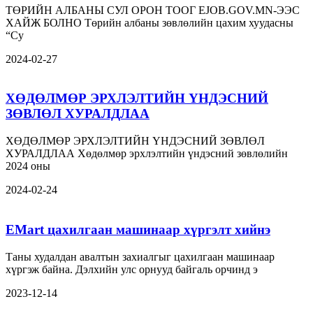
ТӨРИЙН АЛБАНЫ СУЛ ОРОН ТООГ EJOB.GOV.MN-ЭЭС
ХАЙЖ БОЛНО Төрийн албаны зөвлөлийн цахим хуудасны
“Су
2024-02-27
ХӨДӨЛМӨР ЭРХЛЭЛТИЙН ҮНДЭСНИЙ
ЗӨВЛӨЛ ХУРАЛДЛАА
ХӨДӨЛМӨР ЭРХЛЭЛТИЙН ҮНДЭСНИЙ ЗӨВЛӨЛ
ХУРАЛДЛАА Хөдөлмөр эрхлэлтийн үндэсний зөвлөлийн
2024 оны
2024-02-24
EMart цахилгаан машинаар хүргэлт хийнэ
Таны худалдан авалтын захиалгыг цахилгаан машинаар
хүргэж байна. Дэлхийн улс орнууд байгаль орчинд э
2023-12-14