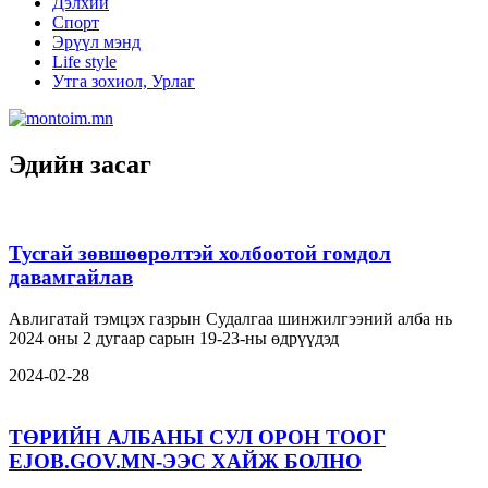
Дэлхий
Спорт
Эрүүл мэнд
Life style
Утга зохиол, Урлаг
Эдийн засаг
Тусгай зөвшөөрөлтэй холбоотой гомдол
давамгайлав
Авлигатай тэмцэх газрын Судалгаа шинжилгээний алба нь
2024 оны 2 дугаар сарын 19-23-ны өдрүүдэд
2024-02-28
ТӨРИЙН АЛБАНЫ СУЛ ОРОН ТООГ
EJOB.GOV.MN-ЭЭС ХАЙЖ БОЛНО