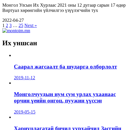
Монгол Улсын Их Хурлаас 2021 оны 12 дугаар сарын 17 өдөр
Виртуал хөрөнгийн үйлчилгээ үзүүлэгчийн тух
2022-04-27
1
2
3
…
25
Next »
Их уншсан
Саарал жагсаалт ба шударга олборлолт
2019-11-12
Монголчуудын нум сум урлах ухаанаас
орчин үеийн онгоц, пуужин үүссэн
2019-05-15
Хариуцлагатай бичил уурхайчид Засгийн