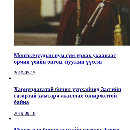
Монголчуудын нум сум урлах ухаанаас
орчин үеийн онгоц, пуужин үүссэн
2019-05-15
Хариуцлагатай бичил уурхайчид Засгийн
газартай хамтарч ажиллах сонирхолтой
байна
2019-09-18
Монголын бичил уурхайн нэгдсэн Дээвэр