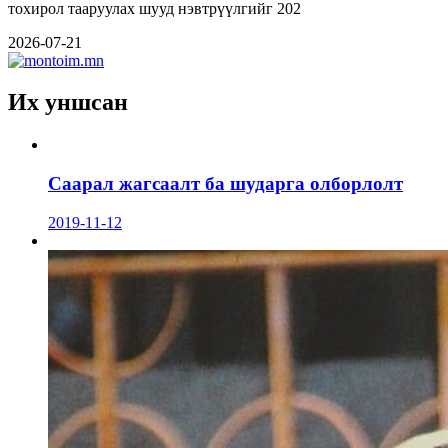
тохирол тааруулах шууд нэвтрүүлгийг 202
2026-07-21
Их уншсан
Саарал жагсаалт ба шударга олборлолт
2019-11-12