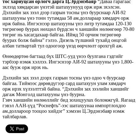
тос хариуцсан орлогч дарга Ц.Эрдэнэбаяр
“Даваа гарагаас
эхлээд хямдарсан үнэтэй шатахуунууд орж ирж эхэлсэн.
Дэлхийн зах зээл дээр газрын тосны үнэ буурснаар АИ-92
шатахууны үнэ тонн тутамдаа 58 ам.доллараар хямдарч орж
ирж байна. Ингэснээр шатахууны үнэ литр тутамдаа 120-130
төгрөгөөр буурах нөхцөл бүрдсэн ч ханшийн нөлөөгөөр 70-80
төгрөг нь хасагдахаар байгаа. Иймд 50 орчим төгрөгөөр
буурах болж байна” гэлээ. Дизель түлшний тухайд онцгой
албан татвартай тул одоогоор үнэд өөрчлөлт орохгүй аж.
Өнөөдөртөө багтаад бүх ШТС-ууд үнээ буулгана гэдгийг
тэрбээр нэмж хэллээ. Ингэснээр АИ-92 шатахууны үнэ 1,800-
аас бууж орж ирэх нь.
Дэлхийн зах зээл дээрх газрын тосны үнэ одоо ч буурсаар
байгаа. Тиймээс дөрөвдүгээр сард шатахуун улам хямдарч
орж ирэх хүлээлттэй байна. “Дэлхийн зах зээлийн ханшийг
дагаж Монголд шатахууны үнэ буурна.
Гэвч ханшийн нөлөөллийг бид зохицуулах боломжгүй. Яагаад
гэвэл ААН-үүд “Роснефть”-ээс шатахуунаа импортлохдоо
ам.доллароор тооцоо хийдэг” хэмээн Ц.Эрдэнэбаяр нэмж
тайлбарлав.