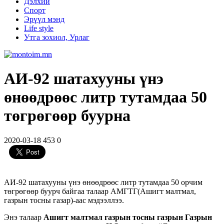
Дэлхий
Спорт
Эрүүл мэнд
Life style
Утга зохиол, Урлаг
АИ-92 шатахууны үнэ
өнөөдрөөс литр тутамдаа 50
төгрөгөөр буурна
2020-03-18
453
0
АИ-92 шатахууны үнэ өнөөдрөөс литр тутамдаа 50 орчим
төгрөгөөр буурч байгаа талаар АМГТГ(Ашигт малтмал,
газрын тосны газар)-аас мэдээллээ.
Энэ талаар
Ашигт малтмал газрын тосны газрын Газрын