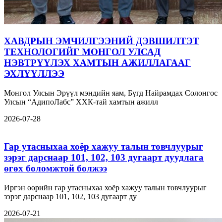
ХАВДРЫН ЭМЧИЛГЭЭНИЙ ДЭВШИЛТЭТ
ТЕХНОЛОГИЙГ МОНГОЛ УЛСАД
НЭВТРҮҮЛЭХ ХАМТЫН АЖИЛЛАГААГ
ЭХЛҮҮЛЛЭЭ
Монгол Улсын Эрүүл мэндийн яам, Бүгд Найрамдах Солонгос
Улсын “АдипоЛабс” ХХК-тай хамтын ажилл
2026-07-28
Гар утасныхаа хоёр хажуу талын товчлуурыг
зэрэг дарснаар 101, 102, 103 дугаарт дуудлага
өгөх боломжтой болжээ
Иргэн өөрийн гар утасныхаа хоёр хажуу талын товчлуурыг
зэрэг дарснаар 101, 102, 103 дугаарт ду
2026-07-21