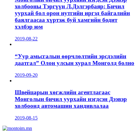
холбооны Тэргүүн Л.Дэлгэрбаяр: Бичил
уурхай бол орон нутгийн иргэд байгалийн
баялгаасаа хүртэж буй хамгийн бодит
хэлбэр юм
2019-08-22
“Уур амьсгалын өөрчлөлтийн эрсдэлийн
даатгал” Олон улсын хурал Монголд болно
2019-09-20
Швейцарын хөгжлийн агентлагаас
Монголын бичил уурхайн нэгдсэн Дээвэр
холбоонд автомашин хандивлалаа
2019-08-15