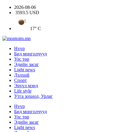
2026-08-06
3593.5 USD
17° C
Нүүр
Бид монголчууд
Улс төр
Эдийн засаг
Light news
Дэлхий
Спорт
Эрүүл мэнд
Life style
Утга зохиол, Урлаг
Нүүр
Бид монголчууд
Улс төр
Эдийн засаг
Light news