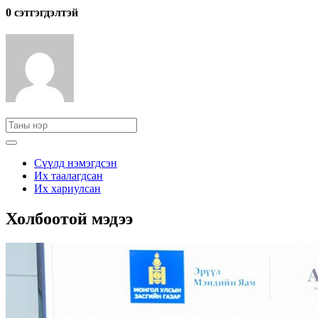
0 cэтгэгдэлтэй
Сүүлд нэмэгдсэн
Их таалагдсан
Их хариулсан
Холбоотой мэдээ