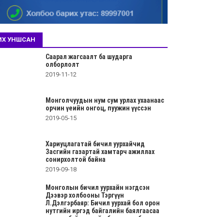
ИХ УНШСАН
Саарал жагсаалт ба шударга
олборлолт
2019-11-12
Монголчуудын нум сум урлах ухаанаас
орчин үеийн онгоц, пуужин үүссэн
2019-05-15
Хариуцлагатай бичил уурхайчид
Засгийн газартай хамтарч ажиллах
сонирхолтой байна
2019-09-18
Монголын бичил уурхайн нэгдсэн
Дээвэр холбооны Тэргүүн
Л.Дэлгэрбаяр: Бичил уурхай бол орон
нутгийн иргэд байгалийн баялгаасаа