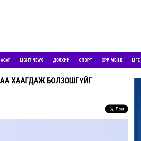
ЗАСАГ
LIGHT NEWS
ДЭЛХИЙ
СПОРТ
ЭРҮҮЛ МЭНД
LIFE
ВАА ХААГДАЖ БОЛЗОШГҮЙГ