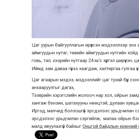
Цаг уурын байгууллагын ирүүлсэн мэдээллээр энэ
аймгуудын нутаг, төвийн аймгуудын нутгийн хойд х
говь, тал, хээрийн нутгаар 24 м/с хүртэл ширүүсэн
Иймд зам даваа гүвээ хаагдаж, халтиргаа гулгаа ү
Цаг агаарын мэдээ, мэдээллийг цаг тухай бүр сонс
анхааруулгыг дагах,
Тээврийн хэрэгслийн жолооч нар хол, ойрын зам
хангаж бензин, шатахууны нөөцтэй, дулаан хувца
Иргэд, малчид болзошгүй эрсдэлээс урьдчилан сэ
эрсдэлээс урьдчилан сэргийлж, малаа ойрын бэлчэ
малд явуулахгүй байхыг
Онцгой байдлын ерөнхий 