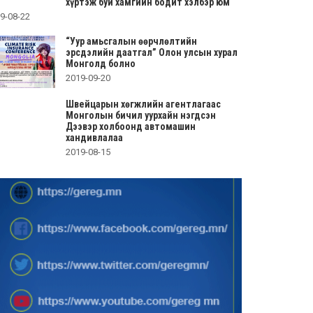
хүртэж буй хамгийн бодит хэлбэр юм
9-08-22
“Уур амьсгалын өөрчлөлтийн
эрсдэлийн даатгал” Олон улсын хурал
Монголд болно
2019-09-20
Швейцарын хөгжлийн агентлагаас
Монголын бичил уурхайн нэгдсэн
Дээвэр холбоонд автомашин
хандивлалаа
2019-08-15