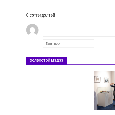
0 cэтгэгдэлтэй
ХОЛБООТОЙ МЭДЭЭ