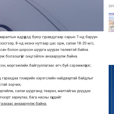
201
 амралтын өдрүүдэд буюу гуравдугаар сарын 7-нд баруун
эсгээр, 8-нд ихэнх нутгаар цас орж, салхи 18-20 м/с,
, цасан болон шороон шуурга шуурах төлөвтэй байна.
үсэж болзошгүйг онцгойлон анхааруулж байна.
он, мэргэжлийн байгууллагаас өгч буй сэрэмжлүүлэг,
д гарахдаа тээврийн хэрэгслийн найдвартай байдлыг
стай зорчих,
ргийлж, салхи шуурганд төөрөх, малтайгаа уруудах
эрт хариулах, бага насны хүүхдийг
газраас анхааруулж байна.