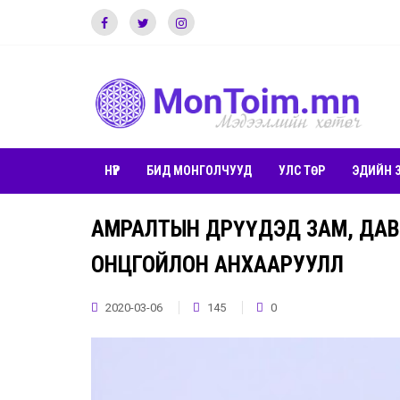
НҮҮР
БИД МОНГОЛЧУУД
УЛС ТӨР
ЭДИЙН 
АМРАЛТЫН ӨДРҮҮДЭД ЗАМ, ДА
ОНЦГОЙЛОН АНХААРУУЛЛ
2020-03-06
145
0