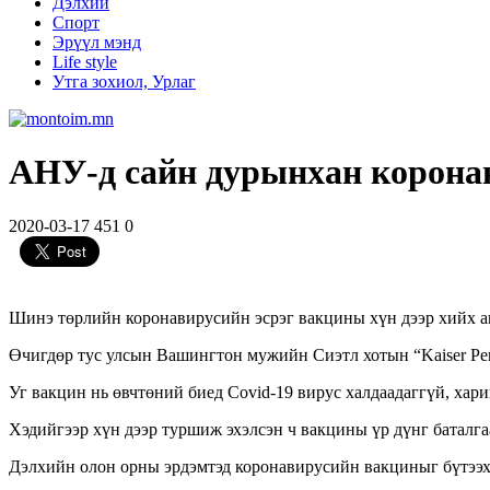
Дэлхий
Спорт
Эрүүл мэнд
Life style
Утга зохиол, Урлаг
АНУ-д сайн дурынхан корона
2020-03-17
451
0
Шинэ төрлийн коронавирусийн эсрэг вакцины хүн дээр хийх 
Өчигдөр тус улсын Вашингтон мужийн Сиэтл хотын “Kaiser Per
Уг вакцин нь өвчтөний биед Covid-19 вирус халдаадаггүй, хар
Хэдийгээр хүн дээр туршиж эхэлсэн ч вакцины үр дүнг баталга
Дэлхийн олон орны эрдэмтэд коронавирусийн вакциныг бүтээх