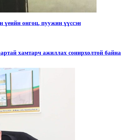
 үеийн онгоц, пуужин үүссэн
зартай хамтарч ажиллах сонирхолтой байна