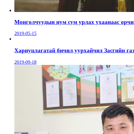
Монголчуудын нум сум урлах ухаанаас орчин
2019-05-15
Хариуцлагатай бичил уурхайчид Засгийн га
2019-09-18