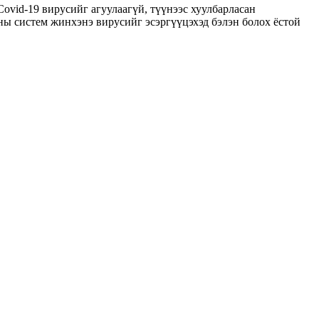
ovid-19 вирусийг агуулаагүй, түүнээс хуулбарласан
ны систем жинхэнэ вирусийг эсэргүүцэхэд бэлэн болох ёстой