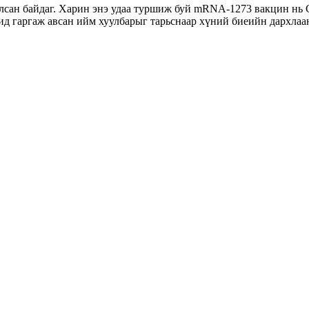
лсан байдаг. Харин энэ удаа туршиж буй mRNA-1273 вакцин нь C
ид гаргаж авсан ийм хуулбарыг тарьснаар хүний биеийн дархлаа