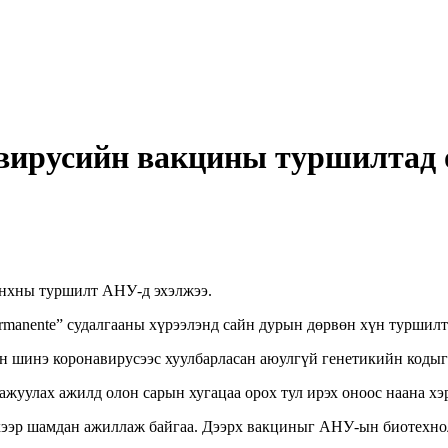
вирусийн вакцины туршилтад 
анхны туршилт АНУ-д эхэлжээ.
manente” судалгааны хүрээлэнд сайн дурын дөрвөн хүн туршилт
ин шинэ коронавирусээс хуулбарласан аюулгүй генетикийн кодыг
ажуулах ажилд олон сарын хугацаа орох тул ирэх оноос наана хэ
ээр шамдан ажиллаж байгаа. Дээрх вакциныг АНУ-ын биотехноло