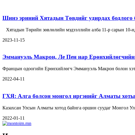
Шинэ эриний Хятадын Төвдийг удирдах бодлого 
Хятадын Төрийн зөвлөлийн мэдээллийн алба 11-р сарын 10-
2023-11-15
Эммануэль Макрон, Ле Пен нар Ерөнхийлөгчийн 
Францын одоогийн Ерөнхийлөгч Эммануэль Макрон болон хэт
2022-04-11
ГХЯ: Алга болсон монгол иргэнийг Алматы хотын
Казахсан Улсын Алматы хотод байнга оршин суудаг Монгол Ул
2022-01-11