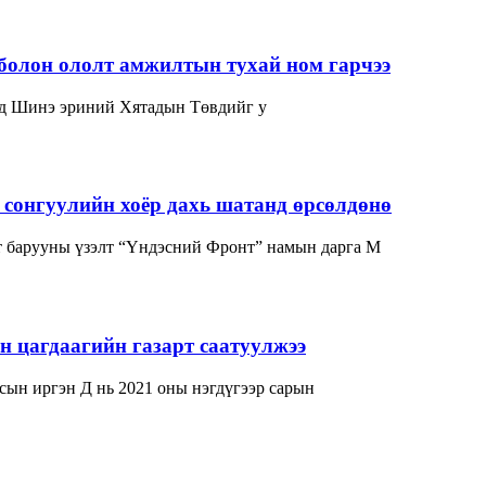
болон ололт амжилтын тухай ном гарчээ
нд Шинэ эриний Хятадын Төвдийг у
сонгуулийн хоёр дахь шатанд өрсөлдөнө
 барууны үзэлт “Үндэсний Фронт” намын дарга М
 цагдаагийн газарт саатуулжээ
сын иргэн Д нь 2021 оны нэгдүгээр сарын