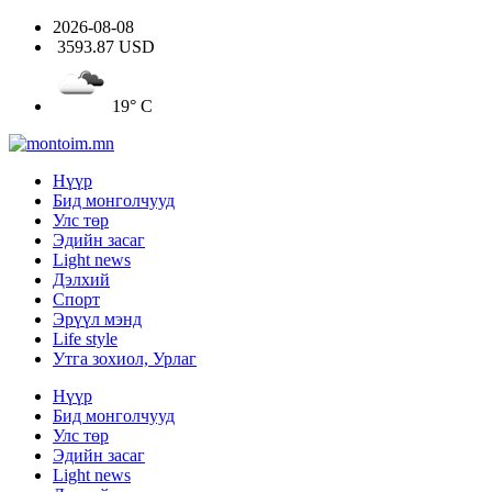
2026-08-08
3593.87 USD
19° C
Нүүр
Бид монголчууд
Улс төр
Эдийн засаг
Light news
Дэлхий
Спорт
Эрүүл мэнд
Life style
Утга зохиол, Урлаг
Нүүр
Бид монголчууд
Улс төр
Эдийн засаг
Light news