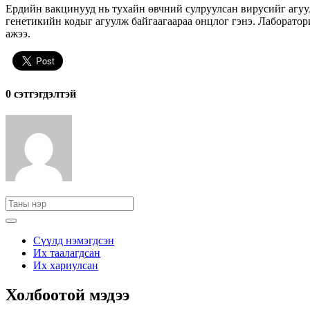
Ердийн вакцинууд нь тухайн өвчний сулруулсан вирусийг агуу
генетикийн кодыг агуулж байгаагаараа онцлог гэнэ. Лаборатор
ажээ.
0 cэтгэгдэлтэй
Сүүлд нэмэгдсэн
Их таалагдсан
Их хариулсан
Холбоотой мэдээ