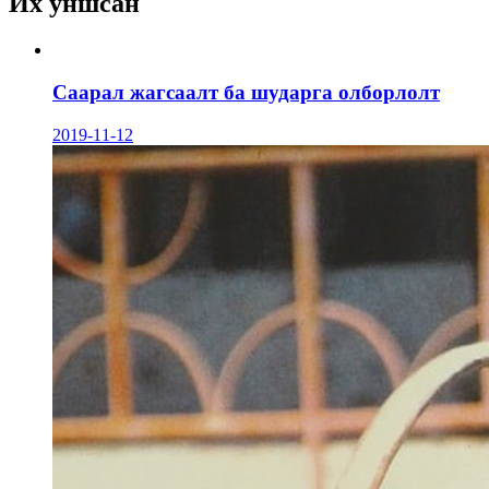
Их уншсан
Саарал жагсаалт ба шударга олборлолт
2019-11-12