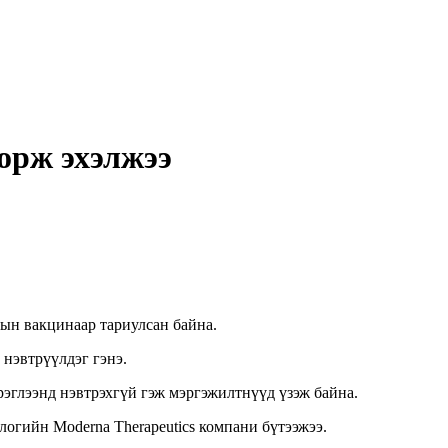
орж эхэлжээ
ын вакцинаар тариулсан байна.
 нэвтрүүлдэг гэнэ.
рэглээнд нэвтрэхгүй гэж мэргэжилтнүүд үзэж байна.
гийн Moderna Therapeutics компани бүтээжээ.