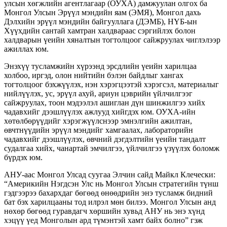
улсын хөгжлийн агентлагаар (ОУХА) дамжуулан олгох ба
Монгол Улсын Эрүүл мэндийн яам (ЭМЯ), Монгол дахь
Дэлхийн эрүүл мэндийн байгууллага (ДЭМБ), НҮБ-ын
Хүүхдийн сантай хамтран халдвараас сэргийлэх болон
халдварын үеийн хяналтын тогтолцоог сайжруулах чиглэлээр
ажиллах юм.
Энэхүү тусламжийн хүрээнд эрсдлийн үеийн харилцаа
холбоо, иргэд, олон нийтийн бэлэн байдлыг хангах
тогтолцоог бэхжүүлэх, нэн хэрэгцээтэй хэрэгсэл, материалыг
нийлүүлэх, ус, эрүүл ахуй, ариун цэврийн үйлчилгээг
сайжруулах, тоон мэдээлэл ашиглан дүн шинжилгээ хийх
чадавхийг дээшлүүлэх ажлууд хийгдэх юм. ОУХА-ийн
хөтөлбөрүүдийг хэрэгжүүлснээр эмнэлгийн ажилтан,
өвчтнүүдийн эрүүл мэндийг хамгаалах, лабораторийн
чадавхийг дээшлүүлэх, өвчний дэгдэлтийн үеийн тандалт
судалгаа хийх, чанартай эмчилгээ, үйлчилгээ үзүүлэх боломж
бүрдэх юм.
АНУ-аас Монгол Улсад суугаа Элчин сайд Майкл Клечески:
“Америкийн Нэгдсэн Улс нь Монгол Улсын стратегийн түнш
гэдгээрээ бахархдаг бөгөөд өнөөдрийн энэ тусламж бидний
бат бэх харилцааны тод илрэл мөн билээ. Монгол Улсын анд
нөхөр бөгөөд гуравдагч хөршийн хувьд АНУ нь энэ хүнд
хэцүү үед Монголын ард түмэнтэй хамт байх болно” гэж