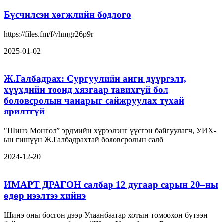
Бүсчилсэн хөгжлийн бодлого
https://files.fm/f/vhmgr26p9r
2025-01-02
Ж.Галбадрах: Сургуулийн анги дүүргэлт,
хүүхдийн тоонд хязгаар тавихгүй бол
боловсролын чанарыг сайжруулах тухай
ярилтгүй
"Шинэ Монгол” эрдмийн хүрээлэнг үүсгэн байгуулагч, УИХ-
ын гишүүн Ж.Галбадрахтай боловсролын салб
2024-12-20
ИМАРТ ДРАГОН салбар 12 дугаар сарын 20–ны
өдөр нээлтээ хийнэ
Шинэ оны босгон дээр Улаанбаатар хотын томоохон бүтээн