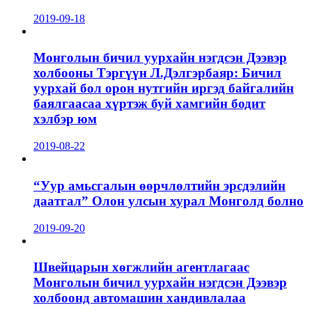
2019-09-18
Монголын бичил уурхайн нэгдсэн Дээвэр
холбооны Тэргүүн Л.Дэлгэрбаяр: Бичил
уурхай бол орон нутгийн иргэд байгалийн
баялгаасаа хүртэж буй хамгийн бодит
хэлбэр юм
2019-08-22
“Уур амьсгалын өөрчлөлтийн эрсдэлийн
даатгал” Олон улсын хурал Монголд болно
2019-09-20
Швейцарын хөгжлийн агентлагаас
Монголын бичил уурхайн нэгдсэн Дээвэр
холбоонд автомашин хандивлалаа