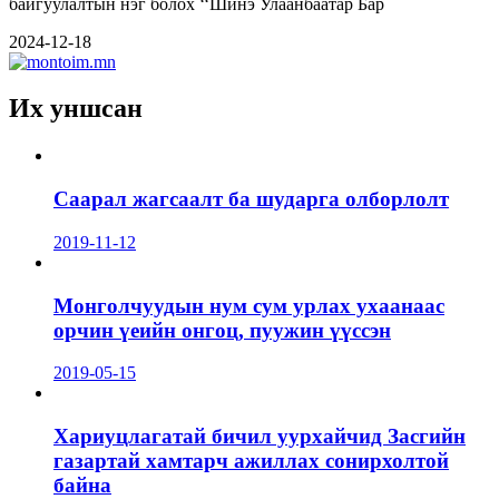
байгуулалтын нэг болох ‘‘Шинэ Улаанбаатар Бар
2024-12-18
Их уншсан
Саарал жагсаалт ба шударга олборлолт
2019-11-12
Монголчуудын нум сум урлах ухаанаас
орчин үеийн онгоц, пуужин үүссэн
2019-05-15
Хариуцлагатай бичил уурхайчид Засгийн
газартай хамтарч ажиллах сонирхолтой
байна