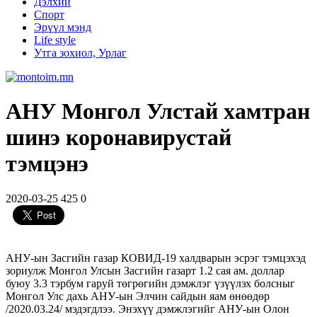
Дэлхий
Спорт
Эрүүл мэнд
Life style
Утга зохиол, Урлаг
АНУ Монгол Улстай хамтран
шинэ коронавирустай
тэмцэнэ
2020-03-25
425
0
АНУ-ын Засгийн газар КОВИД-19 халдварын эсрэг тэмцэхэд
зориулж Монгол Улсын Засгийн газарт 1.2 сая ам. доллар
буюу 3.3 тэрбум гаруй төгрөгийн дэмжлэг үзүүлэх болсныг
Монгол Улс дахь АНУ-ын Элчин сайдын яам өнөөдөр
/2020.03.24/ мэдэгдлээ. Энэхүү дэмжлэгийг АНУ-ын Олон