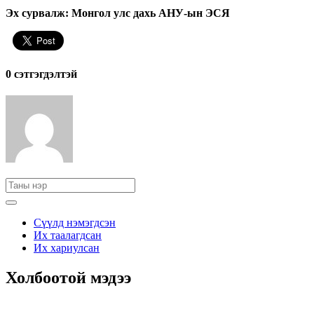
Эх сурвалж: Монгол улс дахь АНУ-ын ЭСЯ
0 cэтгэгдэлтэй
Сүүлд нэмэгдсэн
Их таалагдсан
Их хариулсан
Холбоотой мэдээ