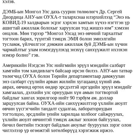
хэлэв.
ДЭМБ-ын Монгол Улс дахь суурин төлөөлөгч Др. Сергей
Диордица АНУ-ын ОУХА-т талархснаа илэрхийлээд “Энэ нь
КОВИД-19 халдварын эсрэг хэрхэн хамтын хүчээ нэгтгэн үр
ашигтай ажиллаж болохыг харуулсан тод жишээ юм” хэмээн
онцлов. Мөн тэрээр “Монгол Улсад энэ өвчний тархалтыг
тогтоон барих, түүнтэй тэмцэх ЭМЯ болон эмнэлгийн
тусламж, үйлчилгээг дэмжин ажиллаж буй ДЭМБ-ын хүчин
чармайлтыг улам нэмэгдүүлэхэд энэхүү санхүүжилт ихээхэн
нэмэр болно” гэв.
Америкийн Нэгдсэн Улс нийгмийн эрүүл мэндийн салбарт
хамгийн том хандивлагч байсаар ирсэн билээ. АНУ-ын татвар
төлөгчид ОУХА болон Төрийн департаментаар дамжуулан
энэ салбарт сүүлийн арван жилийн хугацаанд хүний амь
аврах, өвчинд өртөх өндөр эрсдэлтэй иргэдийн эрүүл мэндийг
хамгаалах, дэлхийн улс орнуудын хүн амын тогтвортой
байдлыг хангах зорилгоор нийт 90 тэрбум ам. доллар
зарцуулсан байна. ОУХА-ийн санхүүжилтээр үхлийн аюулт
өвчин үүсгэгчийн тандалт судалгаа, лабораториудын
тогтолцоо, эрсдлийн үеийн харилцаа холбоог сайжруулах,
үхлийн аюулт өвчинтэй тэмцэх ажлыг зохион байгуулах,
бичил биетийн тэсвэрт байдлын аюулыг бууруулах зэрэг олон
чиглэлээр үр өгөөжтэй хөтөлбөрүүд хэрэгжиж иржээ.