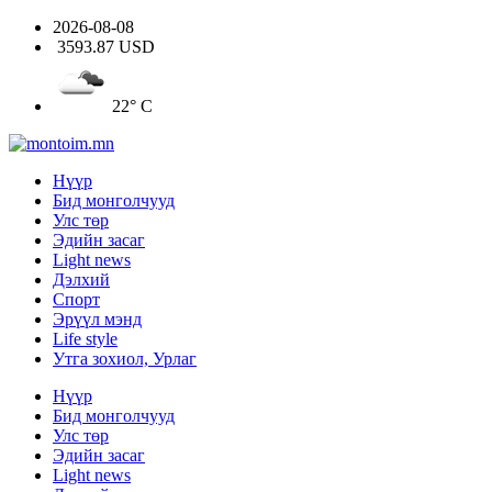
2026-08-08
3593.87 USD
22° C
Нүүр
Бид монголчууд
Улс төр
Эдийн засаг
Light news
Дэлхий
Спорт
Эрүүл мэнд
Life style
Утга зохиол, Урлаг
Нүүр
Бид монголчууд
Улс төр
Эдийн засаг
Light news