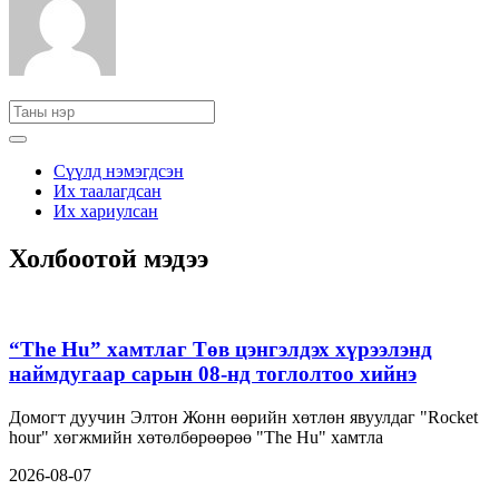
Сүүлд нэмэгдсэн
Их таалагдсан
Их хариулсан
Холбоотой мэдээ
“The Hu” хамтлаг Төв цэнгэлдэх хүрээлэнд
наймдугаар сарын 08-нд тоглолтоо хийнэ
Домогт дуучин Элтон Жонн өөрийн хөтлөн явуулдаг "Rocket
hour" хөгжмийн хөтөлбөрөөрөө "The Hu" хамтла
2026-08-07