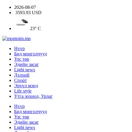
2026-08-07
3593.93 USD
23° C
Нүүр
Бид монголчууд
Улс төр
Эдийн засаг
Light news
Дэлхий
Спорт
Эрүүл мэнд
Life style
Утга зохиол, Урлаг
Нүүр
Бид монголчууд
Улс төр
Эдийн засаг
Light news