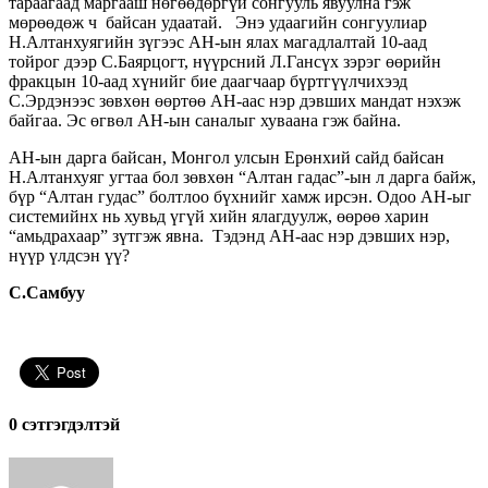
тараагаад маргааш нөгөөдөргүй сонгууль явуулна гэж
мөрөөдөж ч байсан удаатай. Энэ удаагийн сонгуулиар
Н.Алтанхуягийн зүгээс АН-ын ялах магадлалтай 10-аад
тойрог дээр С.Баярцогт, нүүрсний Л.Гансүх зэрэг өөрийн
фракцын 10-аад хүнийг бие даагчаар бүртгүүлчихээд
С.Эрдэнээс зөвхөн өөртөө АН-аас нэр дэвших мандат нэхэж
байгаа. Эс өгвөл АН-ын саналыг хуваана гэж байна.
АН-ын дарга байсан, Монгол улсын Ерөнхий сайд байсан
Н.Алтанхуяг угтаа бол зөвхөн “Алтан гадас”-ын л дарга байж,
бүр “Алтан гудас” болтлоо бүхнийг хамж ирсэн. Одоо АН-ыг
системийнх нь хувьд үгүй хийн ялагдуулж, өөрөө харин
“амьдрахаар” зүтгэж явна. Тэдэнд АН-аас нэр дэвших нэр,
нүүр үлдсэн үү?
С.Самбуу
0 cэтгэгдэлтэй