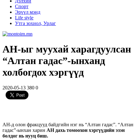
Дэлхий
Спорт
Эрүүл мэнд
Life style
Утга зохиол, Урлаг
АН-ыг муухай харагдуулсан
“Алтан гадас”-ынханд
холбогдох хэргүүд
2020-05-13
380
0
АН-д олон фракцууд байдгийн нэг нь “Алтан гадас”. “Алтан
гадас”-ынхан харин
АН дахь томоохон хэргүүдийн эзэн
болдог нь нууц биш.