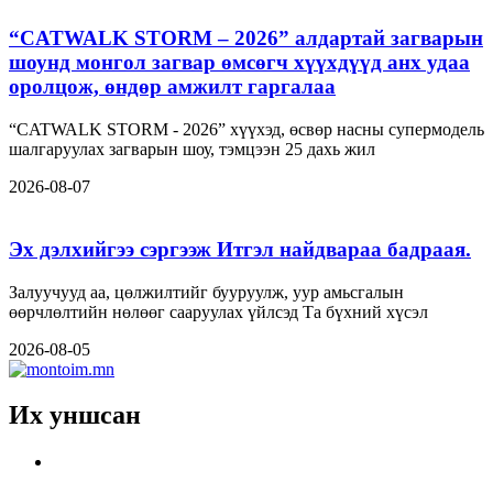
“CATWALK STORM – 2026” алдартай загварын
шоунд монгол загвар өмсөгч хүүхдүүд анх удаа
оролцож, өндөр амжилт гаргалаа
“CATWALK STORM - 2026” хүүхэд, өсвөр насны супермодель
шалгаруулах загварын шоу, тэмцээн 25 дахь жил
2026-08-07
Эх дэлхийгээ сэргээж Итгэл найдвараа бадраая.
Залуучууд аа, цөлжилтийг бууруулж, уур амьсгалын
өөрчлөлтийн нөлөөг сааруулах үйлсэд Та бүхний хүсэл
2026-08-05
Их уншсан