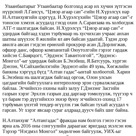
Улаанбаатарыг Утаанбаатар болгоход асар их хүчин зүтгэсэн
нүүрсний Л.Гансүх, “Цэвэр агаар сан”-гийн Н.Хүрэлсүх нар
Н.Алтанхуягийн цэргүүд. Н.Хүрэлсүхийн “Цэвэр агаар сан”-г
тоносон хэмээх асуудалд гэхэд охин А.Саранзаяа нь холбогдож
АТГ-т шалгагдаж байсан. Н.Хүрэлсүх “Цэвэр агаар сан”-г
удирдаж байгаад хэдэн тэрбумаар нь хусчихсан учраас анхан
шатны шүүхээс 8 жилийн ял авч байсан удаатай. Тэдэн дээр
авилга авсан гэгдсэн ерөнхий прокурор асан Д.Дорлигжав,
офшор данс, офшор компанитай Оюутолгойн гэрээг гардаж
хийсэн С.Баярцогт, “Эрдэнэс Тавантолгой”, “Эрдэнэс-
Монгол”-ыг удирдаж байсан Б.Энэбиш, Я.Батсуурь, хүргэн
Дэнзэн, Ч.Сайханбилэгийн Эрдэнэт-ийн 49 хувь, Хөгжлийн
банкны хэргүүд бүгд “Алтан гадас”-ынтай холбоотой. Харин
Б.Энэбиш нь шалгагдаж байгаад оргож, Олон улсын
цагдаагийн байгууллага интерполоор эрэн сурвалжлагдаж
байлаа. Эгчийнхээ охины найз залуу Г.Дэнзэнг Засгийн
газрын хэрэг Эрхлэх газрын дэд даргаар томилуулж, түүгээр ч
үл барам тэр дүүгийнхээ эхнэр буюу эгчийнхээ охинд 17
тэрбумын үнэтэй тендер өгүүлэх гэж байсан тухай асуудал ч
гарсан. Уг хэрэг явсаар сураг алдраад дуусч байх шиг байна.
Н.Алтанхуяг “Алтангадас” фракцаа нам болгох гэнээ гэсэн
яриа аль 2016 оны сонгуулийн дараагаас яригдаад эхэлсэн юм.
Тэрээр “Нэгдмэл Монгол” хөдөлгөөн байгуулж, УИХ-ыг