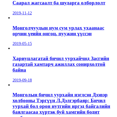
Саарал жагсаалт ба шударга олборлолт
2019-11-12
Монголчуудын нум сум урлах ухаанаас
орчин үеийн онгоц, пуужин үүссэн
2019-05-15
Хариуцлагатай бичил уурхайчид Засгийн
газартай хамтарч ажиллах сонирхолтой
байна
2019-09-18
Монголын бичил уурхайн нэгдсэн Дээвэр
холбооны Тэргүүн Л.Дэлгэрбаяр: Бичил
уурхай бол орон нутгийн иргэд байгалийн
баялгаасаа хүртэж буй хамгийн бодит