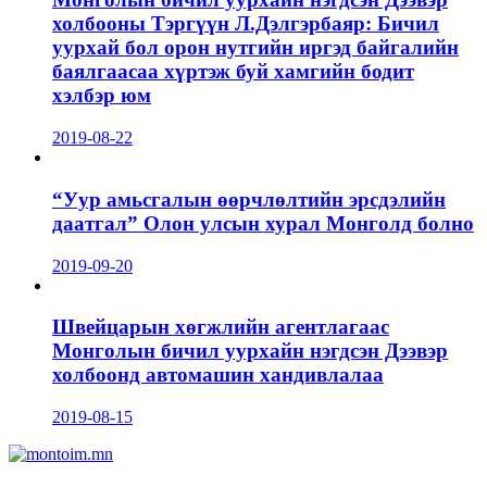
холбооны Тэргүүн Л.Дэлгэрбаяр: Бичил
уурхай бол орон нутгийн иргэд байгалийн
баялгаасаа хүртэж буй хамгийн бодит
хэлбэр юм
2019-08-22
“Уур амьсгалын өөрчлөлтийн эрсдэлийн
даатгал” Олон улсын хурал Монголд болно
2019-09-20
Швейцарын хөгжлийн агентлагаас
Монголын бичил уурхайн нэгдсэн Дээвэр
холбоонд автомашин хандивлалаа
2019-08-15