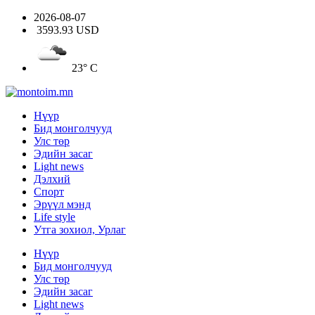
2026-08-07
3593.93 USD
23° C
Нүүр
Бид монголчууд
Улс төр
Эдийн засаг
Light news
Дэлхий
Спорт
Эрүүл мэнд
Life style
Утга зохиол, Урлаг
Нүүр
Бид монголчууд
Улс төр
Эдийн засаг
Light news