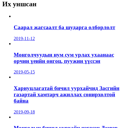
Их уншсан
Саарал жагсаалт ба шударга олборлолт
2019-11-12
Монголчуудын нум сум урлах ухаанаас
орчин үеийн онгоц, пуужин үүссэн
2019-05-15
Хариуцлагатай бичил уурхайчид Засгийн
газартай хамтарч ажиллах сонирхолтой
байна
2019-09-18
Монголын бичил уурхайн нэгдсэн Дээвэр