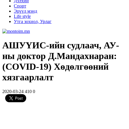
Дэлхий
Спорт
Эрүүл мэнд
Life style
Утга зохиол, Урлаг
АШУҮИС-ийн судлаач, АУ-
ны доктор Д.Мандахнаран:
(COVID-19) Хөдөлгөөний
хязгаарлалт
2020-03-24
410
0