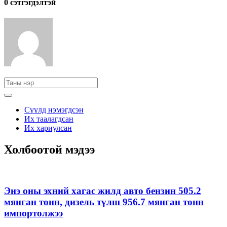
0 cэтгэгдэлтэй
Сүүлд нэмэгдсэн
Их таалагдсан
Их хариулсан
Холбоотой мэдээ
Энэ оны эхний хагас жилд авто бензин 505.2
мянган тонн, дизель түлш 956.7 мянган тонн
импортолжээ