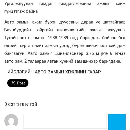
Үргэлжлүүлэн тэмдэг тэмдэглэгээний ажлыг хийж
гүйцэтгэж байна.
Авто замын ажил бүрэн дууссаны дараа үе шаттайгаар
Баянбүрдийн тойргийн шинэчлэлтийн ажлыг эхлүүлнэ.
Тухайн авто зам нь 1988-1989 онд баригдаж байсан бөгөөд
өнөөдрийг хүртэл нийт замын уртад бүрэн шинэчлэлт хийгдэж
байгаагүй. Авто замыг шинэчлэснээр 3.75 м өргөн 6 эгнээ
авто зам, 2 талаараа явган хүниий зам шинээр баригдана.
НИЙСЛЭЛИЙН АВТО ЗАМЫН ХӨГЖЛИЙН ГАЗАР
0 cэтгэгдэлтэй