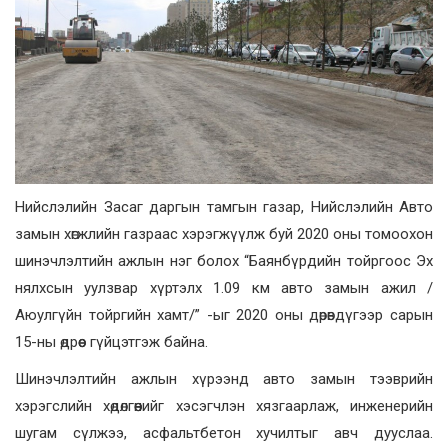
Нийслэлийн Засаг даргын тамгын газар, Нийслэлийн Авто
замын хөгжлийн газраас хэрэгжүүлж буй 2020 оны томоохон
шинэчлэлтийн ажлын нэг болох “Баянбүрдийн тойргоос Эх
нялхсын уулзвар хүртэлх 1.09 км авто замын ажил /
Аюулгүйн тойргийн хамт/” -ыг 2020 оны дөрөвдүгээр сарын
15-ны өдрөөс гүйцэтгэж байна.
Шинэчлэлтийн ажлын хүрээнд авто замын тээврийн
хэрэгслийн хөдөлгөөнийг хэсэгчлэн хязгаарлаж, инженерийн
шугам сүлжээ, асфальтбетон хучилтыг авч дууслаа.