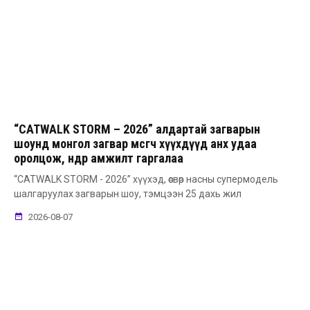
“CATWALK STORM – 2026” алдартай загварын
шоунд монгол загвар өмсөгч хүүхдүүд анх удаа
оролцож, өндөр амжилт гаргалаа
“CATWALK STORM - 2026” хүүхэд, өсвөр насны супермодель
шалгаруулах загварын шоу, тэмцээн 25 дахь жил
2026-08-07