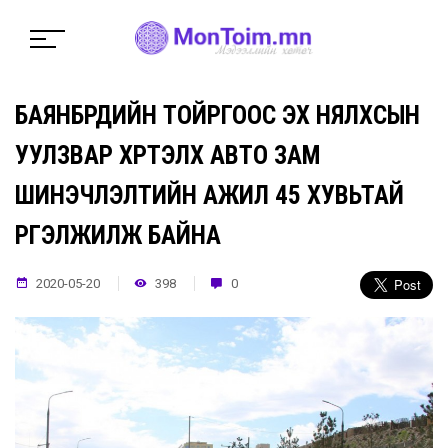
БАЯНБҮРДИЙН ТОЙРГООС ЭХ НЯЛХСЫН
УУЛЗВАР ХҮРТЭЛХ АВТО ЗАМ
ШИНЭЧЛЭЛТИЙН АЖИЛ 45 ХУВЬТАЙ
ҮРГЭЛЖИЛЖ БАЙНА
2020-05-20
398
0