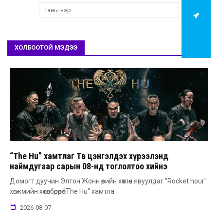
ХОЛБООТОЙ МЭДЭЭ
“The Hu” хамтлаг Төв цэнгэлдэх хүрээлэнд
наймдугаар сарын 08-нд тоглолтоо хийнэ
Домогт дуучин Элтон Жонн өөрийн хөтлөн явуулдаг "Rocket hour"
хөгжмийн хөтөлбөрөөрөө "The Hu" хамтла
2026-08-07