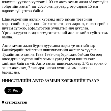
нялхсын уулзвар хүртэлх 1.09 км авто замын ажил /Аюулгүйн
тойргийн хамт/” -ыг 2020 оны дөрөвдүгээр сарын 15-ны
өдрөөс гүйцэтгэж байна.
Шинэчлэлтийн ажлын хүрээнд авто замын тээврийн
хэрэгслийн хөдөлгөөнийг хэсэгчлэн хязгаарлаж, инженерийн
шугам сүлжээ, асфальтбетон хучилтыг авч дууслаа.
Үргэлжлүүлэн тэмдэг тэмдэглэгээний ажлыг хийж гүйцэтгэж
байна.
Авто замын ажил бүрэн дууссаны дараа үе шаттайгаар
Баянбүрдийн тойргийн шинэчлэлтийн ажлыг эхлүүлнэ.
Тухайн авто зам нь 1988-1989 онд баригдаж байсан бөгөөд
өнөөдрийг хүртэл нийт замын уртад бүрэн шинэчлэлт
хийгдэж байгаагүй. Авто замыг шинэчлэснээр 3.75 м өргөн 6
эгнээ авто зам, 2 талаараа явган хүниий зам шинээр
баригдана.
НИЙСЛЭЛИЙН АВТО ЗАМЫН ХӨГЖЛИЙН ГАЗАР
0 cэтгэгдэлтэй