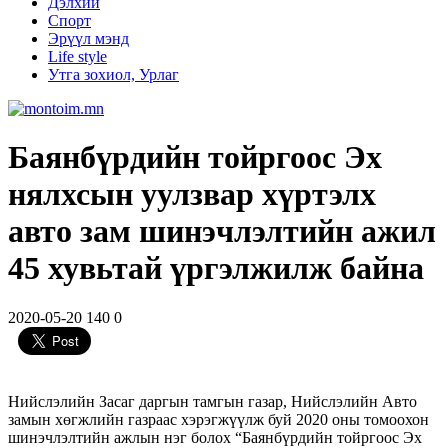
Дэлхий
Спорт
Эрүүл мэнд
Life style
Утга зохиол, Урлаг
Баянбүрдийн тойргоос Эх
нялхсын уулзвар хүртэлх
авто зам шинэчлэлтийн ажил
45 хувьтай үргэлжилж байна
2020-05-20
140
0
Нийслэлийн Засаг даргын тамгын газар, Нийслэлийн Авто
замын хөгжлийн газраас хэрэгжүүлж буй 2020 оны томоохон
шинэчлэлтийн ажлын нэг болох “Баянбүрдийн тойргоос Эх