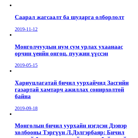
Саарал жагсаалт ба шударга олборлолт
2019-11-12
Монголчуудын нум сум урлах ухаанаас
орчин үеийн онгоц, пуужин үүссэн
2019-05-15
Хариуцлагатай бичил уурхайчид Засгийн
газартай хамтарч ажиллах сонирхолтой
байна
2019-09-18
Монголын бичил уурхайн нэгдсэн Дээвэр
холбооны Тэргүүн Л.Дэлгэрбаяр: Бичил