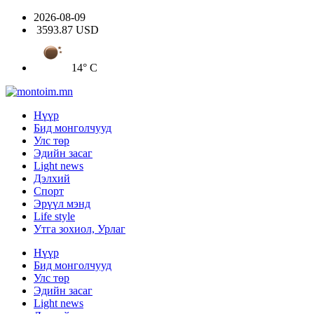
2026-08-09
3593.87 USD
14° C
Нүүр
Бид монголчууд
Улс төр
Эдийн засаг
Light news
Дэлхий
Спорт
Эрүүл мэнд
Life style
Утга зохиол, Урлаг
Нүүр
Бид монголчууд
Улс төр
Эдийн засаг
Light news