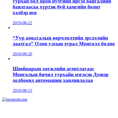
уурхай бол орон нутгийн иргэд байгалийн
баялгаасаа хүртэж буй хамгийн бодит
хэлбэр юм
2019-08-22
“Уур амьсгалын өөрчлөлтийн эрсдэлийн
даатгал” Олон улсын хурал Монголд болно
2019-09-20
Швейцарын хөгжлийн агентлагаас
Монголын бичил уурхайн нэгдсэн Дээвэр
холбоонд автомашин хандивлалаа
2019-08-15