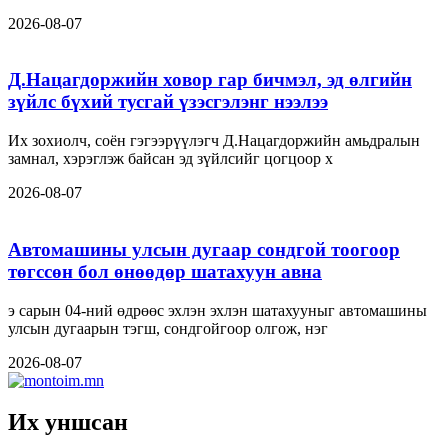
2026-08-07
Д.Нацагдоржийн ховор гар бичмэл, эд өлгийн
зүйлс бүхий тусгай үзэсгэлэнг нээлээ
Их зохиолч, соён гэгээрүүлэгч Д.Нацагдоржийн амьдралын
замнал, хэрэглэж байсан эд зүйлсийг цогцоор х
2026-08-07
Автомашины улсын дугаар сондгой тоогоор
төгссөн бол өнөөдөр шатахуун авна
э сарын 04-ний өдрөөс эхлэн эхлэн шатахууныг автомашины
улсын дугаарын тэгш, сондгойгоор олгож, нэг
2026-08-07
Их уншсан