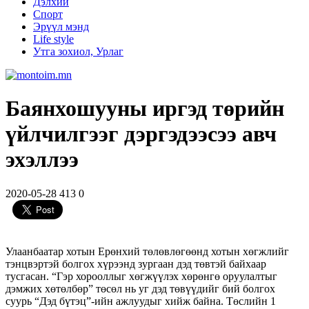
Дэлхий
Спорт
Эрүүл мэнд
Life style
Утга зохиол, Урлаг
Баянхошууны иргэд төрийн
үйлчилгээг дэргэдээсээ авч
эхэллээ
2020-05-28
413
0
Улаанбаатар хотын Ерөнхий төлөвлөгөөнд хотын хөгжлийг
тэнцвэртэй болгох хүрээнд зургаан дэд төвтэй байхаар
тусгасан. “Гэр хорооллыг хөгжүүлэх хөрөнгө оруулалтыг
дэмжих хөтөлбөр” төсөл нь уг дэд төвүүдийг бий болгох
суурь “Дэд бүтэц”-ийн ажлуудыг хийж байна. Төслийн 1