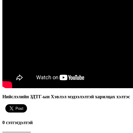
Нийслэлийн ЗДТГ-ын Хэвлэл мэдээлэлтэй харилцах хэлтэс
0 cэтгэгдэлтэй