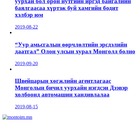
уурхай бол орон нутгийн иргэд байгалийн
баялгаасаа хүртэж буй хамгийн бодит
хэлбэр юм
2019-08-22
“Уур амьсгалын өөрчлөлтийн эрсдэлийн
даатгал” Олон улсын хурал Монголд болно
2019-09-20
Швейцарын хөгжлийн агентлагаас
Монголын бичил уурхайн нэгдсэн Дээвэр
холбоонд автомашин хандивлалаа
2019-08-15