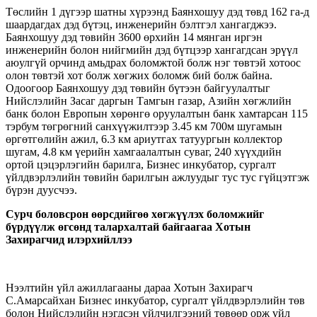
Төслийн 1 дүгээр шатны хүрээнд Баянхошуу дэд төвд 162 га-д
шаардагдах дэд бүтэц, инженерийн бэлтгэл хангагджээ.
Баянхошуу дэд төвийн 3600 өрхийн 14 мянган иргэн
инженерийн болон нийгмийн дэд бүтцээр хангагдсан эрүүл
аюулгүй орчинд амьдрах боломжтой болж нэг төвтэй хотоос
олон төвтэй хот болж хөгжих боломж бий болж байна.
Одоогоор Баянхошуу дэд төвийн бүтээн байгуулалтыг
Нийслэлийн Засаг даргын Тамгын газар, Азийн хөгжлийн
банк болон Европын хөрөнгө оруулалтын банк хамтарсан 115
тэрбум төгрөгний санхүүжилтээр 3.45 км 700м шугамын
өргөтгөлийн ажил, 6.3 км ариутгах татуургын коллектор
шугам, 4.8 км үерийн хамгаалалтын суваг, 240 хүүхдийн
ортой цэцэрлэгийн барилга, Бизнес инкубатор, сургалт
үйлдвэрлэлийн төвийн барилгын ажлуудыг тус тус гүйцэтгэж
бүрэн дуусчээ.
Сурч боловсрон өөрсдийгөө хөгжүүлэх боломжийг
бүрдүүлж өгсөнд талархалтай байгаагаа Хотын
Захирагчид илэрхийллээ
Нээлтийн үйл ажиллагааны дараа Хотын Захирагч
С.Амарсайхан Бизнес инкубатор, сургалт үйлдвэрлэлийн төв
болон Нийслэлийн нэгдсэн үйлчилгээний төвөөр орж үйл