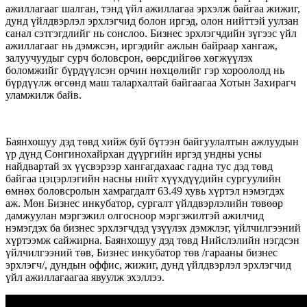
ажиллагааг шалган, тэнд үйл ажиллагаа эрхэлж байгаа жижиг,
дунд үйлдвэрлэл эрхлэгчид болон иргэд, олон нийттэй уулзан
санал сэтгэгдлийг нь сонслоо. Бизнес эрхлэгчдийн зүгээс үйл
ажиллагааг нь дэмжсэн, иргэдийг ажлын байраар хангаж,
залуучуудыг сурч боловсрон, өөрсдийгөө хөгжүүлэх
боломжийг бүрдүүлсэн орчин нөхцөлийг гэр хороололд нь
бүрдүүлж өгсөнд маш талархалтай байгаагаа Хотын Захирагч
уламжилж байв.
Баянхошуу дэд төвд хийж буй бүтээн байгуулалтын ажлуудын
үр дүнд Сонгинохайрхан дүүргийн иргэд ундны усны
найдвартай эх үүсвэрээр хангагдахаас гадна тус дэд төвд
байгаа цэцэрлэгийн насны нийт хүүхдүүдийн сургуулийн
өмнөх боловсролын хамрагдалт 63.49 хувь хүртэл нэмэгдэх
аж. Мөн Бизнес инкубатор, сургалт үйлдвэрлэлийн төвөөр
дамжуулан мэргэжил олгосноор мэргэжилтэй ажилчид
нэмэгдэх ба бизнес эрхлэгчдэд үзүүлэх дэмжлэг, үйлчилгээний
хүртээмж сайжирна. Баянхошуу дэд төвд Нийслэлийн нэгдсэн
үйлчилгээний төв, Бизнес инкубатор төв /гарааны бизнес
эрхлэгч/, дундын оффис, жижиг, дунд үйлдвэрлэл эрхлэгчид
үйл ажиллагаагаа явуулж эхэллээ.