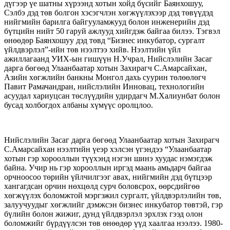
дүгээр үе шатны хүрээнд хотын хойд бүсийг Баянхошуу,
Сэлбэ дэд төв болгон хэсэгчлэн хөгжүүлэхээр дэд төвүүдэд
нийгмийн барилга байгууламжууд болон инженерийн дэд
бүтцийн нийт 50 гаруй ажлууд хийгдэж байгаа билээ. Тэгвэл
өнөөдөр Баянхошуу дэд төвд “Бизнес инкубатор, сургалт
үйлдвэрлэл”-ийн төв нээлтээ хийв. Нээлтийн үйл
ажиллагаанд УИХ-ын гишүүн Н.Учрал, Нийслэлийн Засаг
дарга бөгөөд Улаанбаатар хотын Захирагч С.Амарсайхан,
Азийн хөгжлийн банкны Монгол дахь суурин төлөөлөгч
Павит Рамачандран, нийслэлийн Инновац, технологийн
асуудал хариуцсан төслүүдийн удирдагч М.Халиунбат болон
бусад холбогдох албаны хүмүүс оролцлоо.
Нийслэлийн Засаг дарга бөгөөд Улаанбаатар хотын Захирагч
С.Амарсайхан нээлтийн үеэр хэлсэн үгэндээ “Улаанбаатар
хотын гэр хорооллын түүхэнд нэгэн шинэ хуудас нэмэгдэж
байна. Учир нь гэр хорооллын иргэд маань амьдарч байгаа
орчноосоо төрийн үйлчилгээг авах, нийгмийн дэд бүтцээр
хангагдсан орчин нөхцөлд сурч боловсрох, өөрсдийгөө
хөгжүүлэх боломжтой мэргэжил сургалт, үйлдвэрлэлийн төв,
залуучуудыг хөгжлийг дэмжсэн бизнес инкубатор төвтэй, гэр
бүлийн болон жижиг, дунд үйлдвэрлэл эрхлэх гээд олон
боломжийг бүрдүүлсэн төв өнөөдөр үүд хаалгаа нээлээ. 1980-