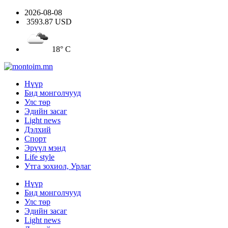
2026-08-08
3593.87 USD
18° C
Нүүр
Бид монголчууд
Улс төр
Эдийн засаг
Light news
Дэлхий
Спорт
Эрүүл мэнд
Life style
Утга зохиол, Урлаг
Нүүр
Бид монголчууд
Улс төр
Эдийн засаг
Light news