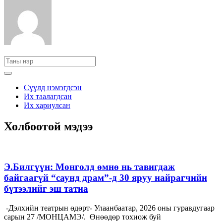
Сүүлд нэмэгдсэн
Их таалагдсан
Их хариулсан
Холбоотой мэдээ
Э.Билгүүн: Монголд өмнө нь тавигдаж
байгаагүй “саунд драм”-д 30 яруу найрагчийн
бүтээлийг эш татна
-Дэлхийн театрын өдөрт- Улаанбаатар, 2026 оны гуравдугаар
сарын 27 /МОНЦАМЭ/. Өнөөдөр тохиож буй