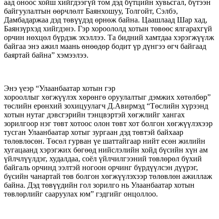
аад оноос хойш хийгдээгүй том дэд бүтцийн хувьсгал, бүтээн
байгуулалтын өөрчлөлт Баянхошуу, Толгойт, Сэлбэ,
Дамбадаржаа дэд төвүүдэд өрнөж байна. Цаашлаад Шар хад,
Баянзүрхэд хийгдэнэ. Гэр хороололд хотын төвөөс ялгарахгүй
орчин нөхцөл бүрдэж эхэллээ. Та бидний хамтдаа хэрэгжүүлж
байгаа энэ ажил маань өнөөдөр бодит үр дүнгээ өгч байгаад
баяртай байна” хэмээлээ.
Энэ үеэр “Улаанбаатар хотын гэр
хорооллыг хөгжүүлэх хөрөнгө оруулалтыг дэмжих хөтөлбөр”
төслийн ерөнхий зохицуулагч Д.Авирмэд “Төслийн хүрээнд
хотын нутаг дэвсгэрийн тэнцвэртэй хөгжлийг хангах
зорилгоор нэг төвт хотоос олон төвт хот болгон хөгжүүлэхээр
тусган Улаанбаатар хотыг зургаан дэд төвтэй байхаар
төлөвлөсөн. Төсөл гурван үе шаттайгаар нийт есөн жилийн
хугацаанд хэрэгжих бөгөөд нийслэлийн хойд бүсийн хүн ам
үйлчлүүлдэг, худалдаа, соёл үйлчилгээний төвлөрөл бүхий
байгаль орчинд ээлтэй ногоон орчинг бүрдүүлсэн дүүрэг,
бүсийн чанартай төв болгон хөгжүүлэхээр төлөвлөн ажиллаж
байна. Дэд төвүүдийн гол зорилго нь Улаанбаатар хотын
төвлөрлийг сааруулах юм” гэдгийг онцоллоо.