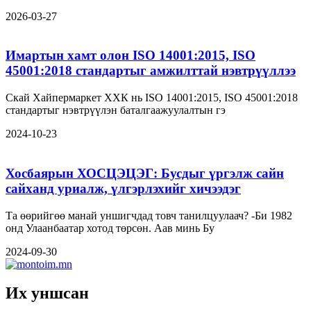
2026-03-27
Имартын хамт олон ISO 14001:2015, ISO
45001:2018 стандартыг амжилттай нэвтрүүллээ
Скай Хайпермаркет ХХК нь ISO 14001:2015, ISO 45001:2018
стандартыг нэвтрүүлэн баталгаажуулалтын гэ
2024-10-23
Хосбаярын ХОСЦЭЦЭГ: Бусдыг үргэлж сайн
сайханд уриалж, үлгэрлэхийг хичээдэг
Та өөрийгөө манай уншигчдад товч танилцуулаач? -Би 1982
онд Улаанбаатар хотод төрсөн. Аав минь Бу
2024-09-30
Их уншсан