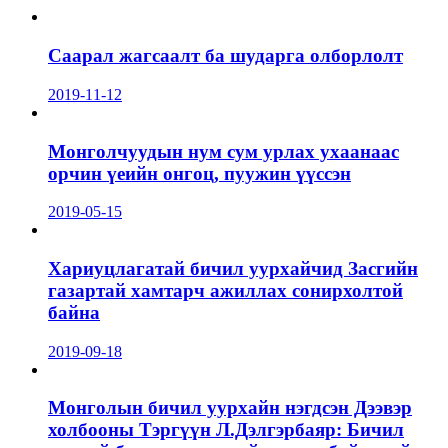
Саарал жагсаалт ба шударга олборлолт
2019-11-12
Монголчуудын нум сум урлах ухаанаас
орчин үеийн онгоц, пуужин үүссэн
2019-05-15
Хариуцлагатай бичил уурхайчид Засгийн
газартай хамтарч ажиллах сонирхолтой
байна
2019-09-18
Монголын бичил уурхайн нэгдсэн Дээвэр
холбооны Тэргүүн Л.Дэлгэрбаяр: Бичил