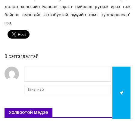
долоо хоногийн Баасан гарагт нийслэл рүү орж ирэх гэж
байсан эмэгтэйг, автобустай хүмүүсийн хамт тусгаарласан”
гэв.
0 cэтгэгдэлтэй
ХОЛБООТОЙ МЭДЭЭ