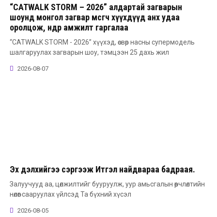
“CATWALK STORM – 2026” алдартай загварын
шоунд монгол загвар өмсөгч хүүхдүүд анх удаа
оролцож, өндөр амжилт гаргалаа
“CATWALK STORM - 2026” хүүхэд, өсвөр насны супермодель
шалгаруулах загварын шоу, тэмцээн 25 дахь жил
2026-08-07
Эх дэлхийгээ сэргээж Итгэл найдвараа бадраая.
Залуучууд аа, цөлжилтийг бууруулж, уур амьсгалын өөрчлөлтийн
нөлөөг сааруулах үйлсэд Та бүхний хүсэл
2026-08-05