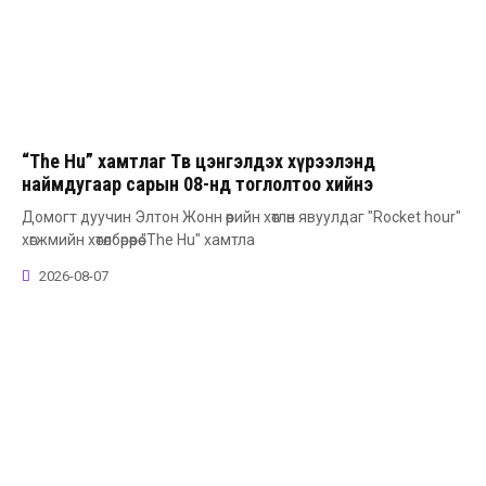
“The Hu” хамтлаг Төв цэнгэлдэх хүрээлэнд
наймдугаар сарын 08-нд тоглолтоо хийнэ
Домогт дуучин Элтон Жонн өөрийн хөтлөн явуулдаг "Rocket hour"
хөгжмийн хөтөлбөрөөрөө "The Hu" хамтла
2026-08-07