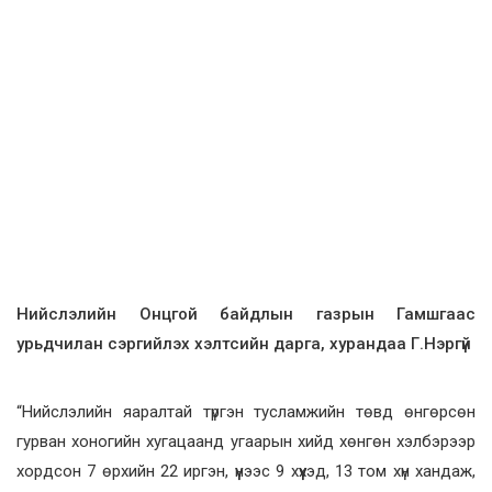
Нийслэлийн Онцгой байдлын газрын Гамшгаас
урьдчилан сэргийлэх хэлтсийн дарга, хурандаа Г.Нэргүй
“Нийслэлийн яаралтай түргэн тусламжийн төвд өнгөрсөн
гурван хоногийн хугацаанд угаарын хийд хөнгөн хэлбэрээр
хордсон 7 өрхийн 22 иргэн, үүнээс 9 хүүхэд, 13 том хүн хандаж,