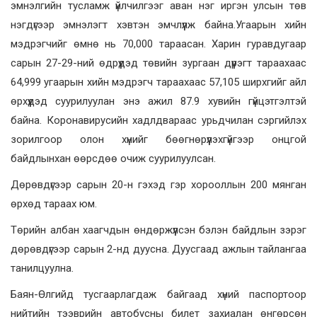
эмнэлгийн тусламж үйлчилгээг аван нэг иргэн улсын төв
нэгдүгээр эмнэлэгт хэвтэн эмчлүүлж байна.Угаарын хийн
мэдрэгчийг өмнө нь 70,000 тараасан. Харин гуравдугаар
сарын 27-29-ний өдрүүдэд төвийн зургаан дүүрэгт тараахаас
64,999 угаарын хийн мэдрэгч тараахаас 57,105 ширхгийг айл
өрхүүдэд суурилуулан энэ ажил 87.9 хувийн гүйцэтгэлтэй
байна. Коронавирусийн хадлдвараас урьдчилан сэргийлэх
зорилгоор олон хүнийг бөөгнөрүүлэхгүйгээр онцгой
байдлынхан өөрсдөө очиж суурилуулсан.
Дөрөвдүгээр сарын 20-н гэхэд гэр хорооллын 200 мянган
өрхөд тараах юм.
Төрийн албан хаагчдын өндөржүүлсэн бэлэн байдлын зэрэг
дөрөвдүгээр сарын 2-нд дуусна. Дуусгаад ажлын тайлангаа
танилцуулна.
Баян-Өлгийд тусгаарлагдаж байгаад хүний паспортоор
нийтийн тээврийн автобусны билет захиалан өнгөрсөн