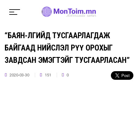
“БАЯН-ӨЛГИЙД ТУСГААРЛАГДАЖ
БАЙГААД НИЙСЛЭЛ РҮҮ ОРОХЫГ
ЗАВДСАН ЭМЭГТЭЙГ ТУСГААРЛАСАН”
2020-03-30
151
0