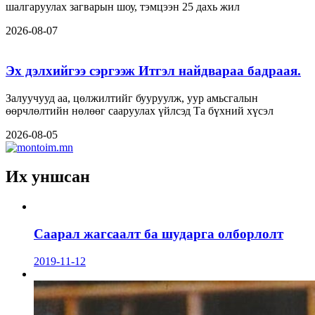
шалгаруулах загварын шоу, тэмцээн 25 дахь жил
2026-08-07
Эх дэлхийгээ сэргээж Итгэл найдвараа бадраая.
Залуучууд аа, цөлжилтийг бууруулж, уур амьсгалын
өөрчлөлтийн нөлөөг сааруулах үйлсэд Та бүхний хүсэл
2026-08-05
Их уншсан
Саарал жагсаалт ба шударга олборлолт
2019-11-12