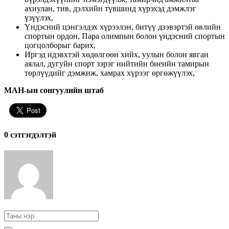
ахиулан, тив, дэлхийн түвшинд хүрэхэд дэмжлэг
үзүүлэх,
Үндэсний цэнгэлдэх хүрээлэн, битүү дээвэртэй өвлийн
спортын ордон, Пара олимпын болон үндэсний спортын
цогцолборыг барих,
Иргэд идэвхтэй хөдөлгөөн хийх, уулын болон явган
аялал, дугуйн спорт зэрэг нийтийн биеийн тамирын
төрлүүдийг дэмжиж, хамрах хүрээг өргөжүүлэх,
МАН-ын сонгуулийн штаб
0 cэтгэгдэлтэй