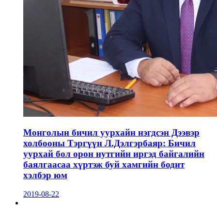
Монголын бичил уурхайн нэгдсэн Дээвэр
холбооны Тэргүүн Л.Дэлгэрбаяр: Бичил
уурхай бол орон нутгийн иргэд байгалийн
баялгаасаа хүртэж буй хамгийн бодит
хэлбэр юм
2019-08-22