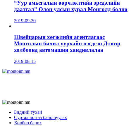
“Уур амьсгалын өөрчлөлтийн эрсдэлийн
даатгал” Олон улсын хурал Монголд болно
2019-09-20
Швейцарын хөгжлийн агентлагаас
Монголын бичил уурхайн нэгдсэн Дээвэр
холбоонд автомашин хандивлалаа
2019-08-15
Бидний тухай
Сурталчилгаа байршуулах
Холбоо барих