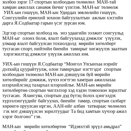
холбоо зэрэг 17 спортын холбоодын төлөөлөл МАН-тай
хамран ажиллах санамж бичиг үзэглэв. МАН-ыг төлөөлж
УИХ-ын гишүүн, МАН-ын Удирдах зөвлөлийн гишүүн,
Сонгуулийн ерөнхий зохион байгуулалтын ажлын хэсгийн
дарга Я.Содбаатар гарын үсэг зурсан юм.
Эдгээр спортын холбоод нь энэ удаагийн ээлжит сонгуульд
МАН-ыг олонх болж, ялалт байгуулахад дэмжлэг үзүүлэх,
улмаар ялалт байгуулсан тохиолдолд мөрийн хөтөлбөрт
тусгасан спорт, нийтийн биеийн тамирыг хөгжүүлэх заалтын
хэрэгжилтэд дэмжлэг үзүүлж ажиллах юм.
УИХ-ын гишүүн Я.Содбаатар “Монгол Улсынхаа нэрийг
дэлхийд цуурайтуулж, олон тамирчдыг нэгтгэдэг спортын
холбоодын төлөөлөл МАН-ын дэвшүүлж буй мөрийн
хөтөлбөрийг дэмжиж, хүчээ нэгтгэн хамтран ажиллахаа
илэрхийлсэнд талархал илэрхийлье. МАН-ын мөрийн
хөтөлбөртөө спортын чиглэлээр хэд хэдэн томоохон зорилтыг
тусгасан. Ялангуяа, спортын дэд бүтэц болох цэнгэлдэх
хүрээлэнгүүдийг байгуулах, биеийн тамир, спортын салбарт
хөрөнгө оруулсан иргэн, ААН-ийг албан татвараас чөлөөлөх
гэх мэт дэвшүүлсэн зорилтуудыг Та бид хамтын хүчээр ажил
хэрэг болгоно” гэв.
МАН-ын мөрийн хөтөлбөртөө “Идэвхтэй эрүүл амьдрал”