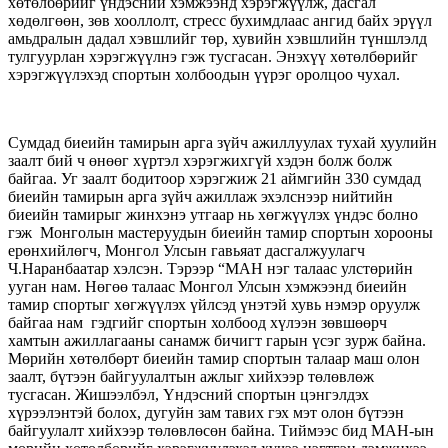
хөтөлбөрийг үндэсний хэмжээнд хэрэгжүүлж, дасгал
хөдөлгөөн, зөв хооллолт, стресс бухимдлаас ангид байх эрүүл
амьдралын дадал хэвшлийг төр, хувийн хэвшлийн түншлэлд
тулгуурлан хэрэгжүүлнэ гэж тусгасан. Энэхүү хөтөлбөрийг
хэрэгжүүлэхэд спортын холбоодын үүрэг оролцоо чухал.
Сумдад биеийн тамирын арга зүйч ажиллуулах тухай хуулийн
заалт бий ч өнөөг хүртэл хэрэгжихгүй хэдэн болж болж
байгаа. Уг заалт бодитоор хэрэгжиж 21 аймгийн 330 сумдад
биеийн тамирын арга зүйч ажиллаж эхэлснээр нийтийн
биеийн тамирыг жинхэнэ утгаар нь хөгжүүлэх үндэс болно
гэж Монголын мастеруудын биеийн тамир спортын хорооны
ерөнхийлөгч, Монгол Улсын гавьяат дасгалжуулагч
Ч.Наранбаатар хэлсэн. Тэрээр “МАН нэг талаас улстөрийн
ууган нам. Нөгөө талаас Монгол Улсын хэмжээнд биеийн
тамир спортыг хөгжүүлэх үйлсэд үнэтэй хувь нэмэр оруулж
байгаа нам гэдгийг спортын холбоод хүлээн зөвшөөрч
хамтын ажиллагааны санамж бичигт гарын үсэг зурж байна.
Мөрийн хөтөлбөрт биеийн тамир спортын талаар маш олон
заалт, бүтээн байгуулалтын ажлыг хийхээр төлөвлөж
тусгасан. Жишээлбэл, Үндэсний спортын цэнгэлдэх
хүрээлэнтэй болох, дугуйн зам тавих гэх мэт олон бүтээн
байгуулалт хийхээр төлөвлөсөн байна. Тиймээс бид МАН-ын