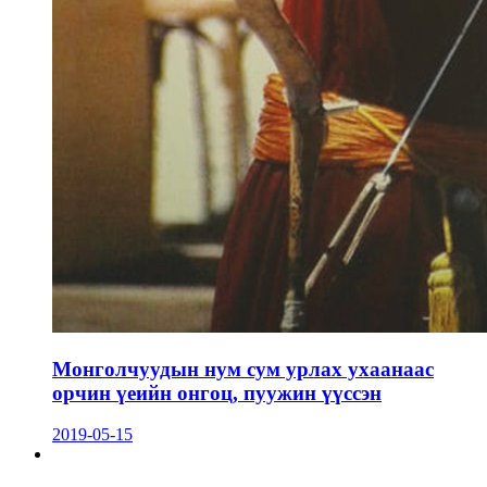
Монголчуудын нум сум урлах ухаанаас
орчин үеийн онгоц, пуужин үүссэн
2019-05-15