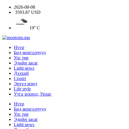
2026-08-08
3593.87 USD
19° C
Нүүр
Бид монголчууд
Улс төр
Эдийн засаг
Light news
Дэлхий
Спорт
Эрүүл мэнд
Life style
Утга зохиол, Урлаг
Нүүр
Бид монголчууд
Улс төр
Эдийн засаг
Light news