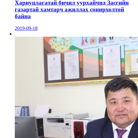
Хариуцлагатай бичил уурхайчид Засгийн
газартай хамтарч ажиллах сонирхолтой
байна
2019-09-18