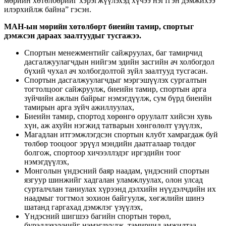
мөрийн хөтөлбөрийг хэрэгжүүлэхэд хүчээ нэгтгэн дэмжихээ
илэрхийлж байна” гэсэн.
МАН-ын мөрийн хөтөлбөрт
биеийн тамир, спортыг
дэмжсэн дараах заалтуудыг тусгажээ.
Спортын менежментийг сайжруулах, баг тамирчид
дасгалжуулагчдын нийгэм эдийн засгийн ач холбогдол
бүхий чухал ач холбогдолтой зүйл заалтууд тусгасан.
Спортын дасгалжуулагчдыг мэргэшүүлэх сургалтын
тогтолцоог сайжруулж, биеийн тамир, спортын арга
зүйчийн ажлын байрыг нэмэгдүүлж, сум бүрд биеийн
тамирын арга зүйч ажиллуулах,
Биеийн тамир, спортод хөрөнгө оруулалт хийсэн хувь
хүн, аж ахуйн нэгжид татварын хөнгөлөлт үзүүлэх,
Магадлан итгэмжлэгдсэн спортын клубт хамрагдаж буй
төлбөр тооцоог эрүүл мэндийн даатгалаар төлдөг
болгож, спортоор хичээллэдэг иргэдийн тоог
нэмэгдүүлэх,
Монголын үндэсний баяр наадам, үндэсний спортын
язгуур шинжийг хадгалан уламжлуулах, олон улсад
сурталчлан таниулах хүрээнд дэлхийн нүүдэлчдийн их
наадмыг тогтмол зохион байгуулж, хөгжлийн шинэ
шатанд гаргахад дэмжлэг үзүүлэх,
Үндэсний шигшээ багийн спортын төрөл,
бүрэлдэхүүнийг нэмэгдүүлж, тамирчид амжилтаа