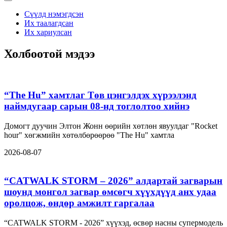
Сүүлд нэмэгдсэн
Их таалагдсан
Их хариулсан
Холбоотой мэдээ
“The Hu” хамтлаг Төв цэнгэлдэх хүрээлэнд
наймдугаар сарын 08-нд тоглолтоо хийнэ
Домогт дуучин Элтон Жонн өөрийн хөтлөн явуулдаг "Rocket
hour" хөгжмийн хөтөлбөрөөрөө "The Hu" хамтла
2026-08-07
“CATWALK STORM – 2026” алдартай загварын
шоунд монгол загвар өмсөгч хүүхдүүд анх удаа
оролцож, өндөр амжилт гаргалаа
“CATWALK STORM - 2026” хүүхэд, өсвөр насны супермодель