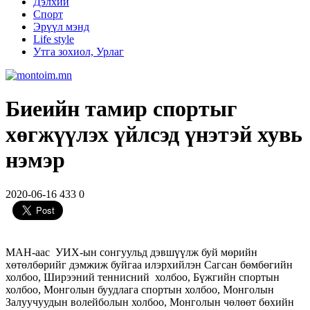
Дэлхий
Спорт
Эрүүл мэнд
Life style
Утга зохиол, Урлаг
Биеийн тамир спортыг
хөгжүүлэх үйлсэд үнэтэй хувь
нэмэр
2020-06-16
433
0
МАН-аас УИХ-ын сонгуульд дэвшүүлж буй мөрийн
хөтөлбөрийг дэмжиж буйгаа илэрхийлэн Сагсан бөмбөгийн
холбоо, Ширээний теннисний холбоо, Бүжгийн спортын
холбоо, Монголын буудлага спортын холбоо, Монголын
Залуучуудын волейболын холбоо, Монголын чөлөөт бөхийн