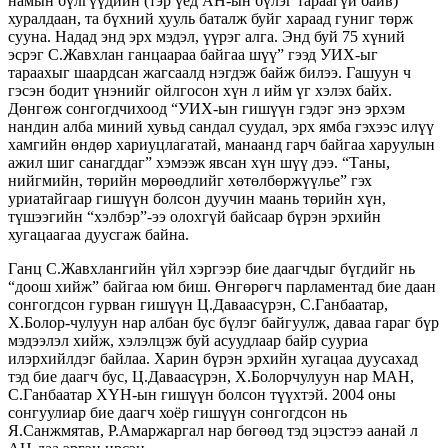
намын бүлгүүдийн (тэр үед АН-ын бүлэг тараагүй байв)
хуралдаан, та бүхний хууль баталж буйг хараад гуниг төрж
сууна. Надад энд эрх мэдэл, үүрэг алга. Энд буй 75 хүний
эсрэг С.Жавхлан ганцаараа байгаа шүү” гээд УИХ-ыг
тараахыг шаардсан жагсаалд нэгдэж байж билээ. Гашуун ч
гэсэн бодит үнэнийг ойлгосон хүн л ийм үг хэлэх байх.
Дөнгөж сонгогдчихоод “УИХ-ын гишүүн гэдэг энэ эрхэм
нандин алба миний хувьд сандал суудал, эрх ямба гэхээс илүү
хамгийн өндөр хариуцлагатай, манаанд гарч байгаа харуулын
ажил шиг санагддаг” хэмээж явсан хүн шүү дээ. “Таны,
нийгмийн, төрийн мөрөөдлийг хөтөлбөржүүлье” гэх
уриатайгаар гишүүн болсон дуучин маань төрийн хүн,
түшээгийн “хэлбэр”-ээ олохгүй байсаар бүрэн эрхийн
хугацаагаа дуусгаж байна.
Ганц С.Жавхлангийн үйл хэргээр бие даагчдыг бүгдийг нь
“доош хийж” байгаа юм биш. Өнгөрөгч парламентад бие даан
сонгогдсон гурван гишүүн Ц.Даваасүрэн, С.Ганбаатар,
Х.Болор-чулуун нар албан бус бүлэг байгуулж, даваа гараг бүр
мэдээлэл хийж, хэлэлцэж буй асуудлаар байр сууриа
илэрхийлдэг байлаа. Харин бүрэн эрхийн хугацаа дуусахад
тэд бие даагч бус, Ц.Даваасүрэн, Х.Болорчулуун нар МАН,
С.Ганбаатар ХҮН-ын гишүүн болсон түүхтэй. 2004 оны
сонгуулиар бие даагч хоёр гишүүн сонгогдсон нь
Я.Санжмятав, Р.Амаржаргал нар бөгөөд тэд эцэстээ аанай л