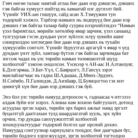
Гэвч нөгөө талаас намтай атлаа бие даан нэр дэвшсэн, дэвших
гэж байгаа хүмүүст нийтэд нь хамаатай нэг дүгнэлт бий.
Үүнийг УИХ-ын гишүүн, сайд асан Х.Тэмүүжин тун
тодорхой хэлжээ. Тэрбээр намынх нь лидерүүд бие даан нэр
дэвших гэж байгаа талаар байр сууриа илэрхийлэхдээ “Намын
үзэл баримтлал, мөрийн хөтөлбөр ямар зарчим, үзэл санаанд
тулгуурлав гэсэн дундын үнэт зүйлээс илүү хувийн ашиг
сонирхолдоо хөтлөгдөн бие даан нэр дэвших нь тухайн
хүмүүсийн сонголт. Үүнийг буруутгах аргагүй ч ямар ч үед
дундын үнэт зүйл, хамтаар бүтээх гэж байгаа зарчимдаа бат
зогсож чадах нь улс төрийн намын төлөвшилтэй шууд
холбоотой” хэмээн онцолсон. Үнэхээр ч АН-аас Н.Алтанхуяг,
Б.Дэлгэрмаа, Э.Бат-Үүл, С.Баярцогт, Л.Гансүх зэрэг
манлайлагчаас нь гадна Ш.Адьшаа, Д.Мөнх-Эрдэнэ,
Н.Соёмбо, П.Галиндэв, Д.Анхбаяр, Ц.Буянцогтоо гэх мэт
цөөнгүй хүн бие даан нэр дэвших гэж буй.
Энэ бол улс төрийн намууд дотроосоо ч, гаднаасаа ч итгэлээ
алдаж буйн нэг илрэл. Аливаа нам зохион байгуулалт, дотоод
асуудлаа эргэн харах, төрийн эрх барих ажлыг намд эргэлт
буцалтгүй даатгахын тулд шаардлагатай хууль, эрх зүйн
орчин, тэр дундаа санхүүжилттэй холбоотой
зохицуулалтуудыг тодорхой болгох цаг ирсний дохио.
Намуудад сонгуулиар хариуцлага тооцдог, бие даагчдын бус,
төрийн бодлого хэрэгжүүлдэг, эргэх холбоотой тогтолцоо