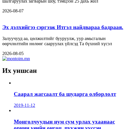
шалгаруулах загварын шоу, тэмцээн 25 дахь жил
2026-08-07
Эх дэлхийгээ сэргээж Итгэл найдвараа бадраая.
Залуучууд аа, цөлжилтийг бууруулж, уур амьсгалын
өөрчлөлтийн нөлөөг сааруулах үйлсэд Та бүхний хүсэл
2026-08-05
Их уншсан
Саарал жагсаалт ба шударга олборлолт
2019-11-12
Монголчуудын нум сум урлах ухаанаас
орчин үеийн онгоц, пуужин үүссэн