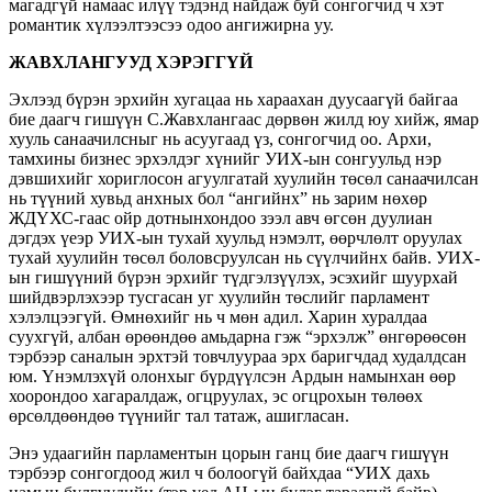
магадгүй намаас илүү тэдэнд найдаж буй сонгогчид ч хэт
романтик хүлээлтээсээ одоо ангижирна уу.
ЖАВХЛАНГУУД ХЭРЭГГҮЙ
Эхлээд бүрэн эрхийн хугацаа нь хараахан дуусаагүй байгаа
бие даагч гишүүн С.Жавхлангаас дөрвөн жилд юу хийж, ямар
хууль санаачилсныг нь асуугаад үз, сонгогчид оо. Архи,
тамхины бизнес эрхэлдэг хүнийг УИХ-ын сонгуульд нэр
дэвшихийг хориглосон агуулгатай хуулийн төсөл санаачилсан
нь түүний хувьд анхных бол “ангийнх” нь зарим нөхөр
ЖДҮХС-гаас ойр дотнынхондоо зээл авч өгсөн дуулиан
дэгдэх үеэр УИХ-ын тухай хуульд нэмэлт, өөрчлөлт оруулах
тухай хуулийн төсөл боловсруулсан нь сүүлчийнх байв. УИХ-
ын гишүүний бүрэн эрхийг түдгэлзүүлэх, эсэхийг шуурхай
шийдвэрлэхээр тусгасан уг хуулийн төслийг парламент
хэлэлцээгүй. Өмнөхийг нь ч мөн адил. Харин хуралдаа
суухгүй, албан өрөөндөө амьдарна гэж “эрхэлж” өнгөрөөсөн
тэрбээр саналын эрхтэй товчлуураа эрх баригчдад худалдсан
юм. Үнэмлэхүй олонхыг бүрдүүлсэн Ардын намынхан өөр
хоорондоо хагаралдаж, огцруулах, эс огцрохын төлөөх
өрсөлдөөндөө түүнийг тал татаж, ашигласан.
Энэ удаагийн парламентын цорын ганц бие даагч гишүүн
тэрбээр сонгогдоод жил ч болоогүй байхдаа “УИХ дахь