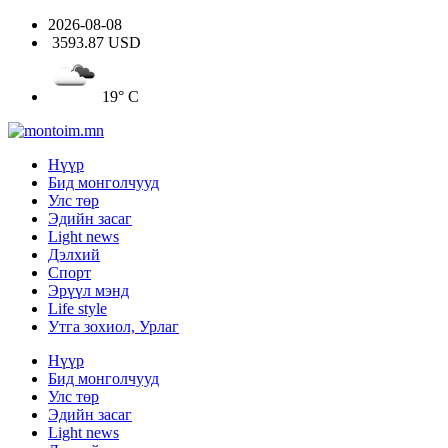
2026-08-08
3593.87 USD
19° C
Нүүр
Бид монголчууд
Улс төр
Эдийн засаг
Light news
Дэлхий
Спорт
Эрүүл мэнд
Life style
Утга зохиол, Урлаг
Нүүр
Бид монголчууд
Улс төр
Эдийн засаг
Light news