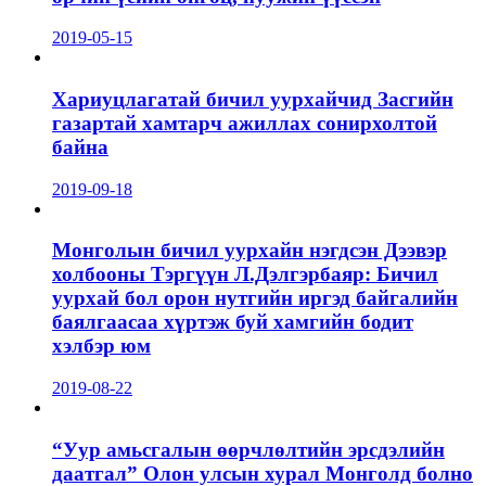
2019-05-15
Хариуцлагатай бичил уурхайчид Засгийн
газартай хамтарч ажиллах сонирхолтой
байна
2019-09-18
Монголын бичил уурхайн нэгдсэн Дээвэр
холбооны Тэргүүн Л.Дэлгэрбаяр: Бичил
уурхай бол орон нутгийн иргэд байгалийн
баялгаасаа хүртэж буй хамгийн бодит
хэлбэр юм
2019-08-22
“Уур амьсгалын өөрчлөлтийн эрсдэлийн
даатгал” Олон улсын хурал Монголд болно