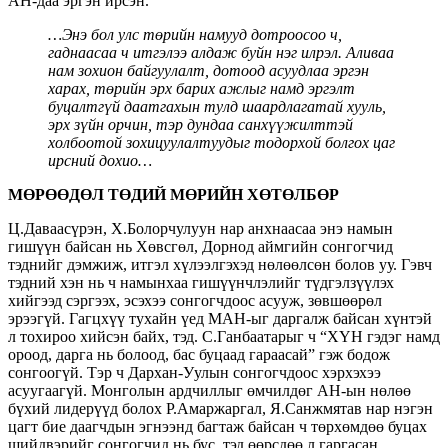
АН-даа эргэн ирсэн.
…Энэ бол улс төрийн намууд дотроосоо ч,
гаднаасаа ч итгэлээ алдаж буйн нэг илрэл. Аливаа
нам зохион байгуулалт, дотоод асуудлаа эргэн
харах, төрийн эрх барих ажлыг намд эргэлт
буцалтгүй даатгахын тулд шаардлагатай хууль,
эрх зүйн орчин, тэр дундаа санхүүжилттэй
холбоотой зохицуулалтуудыг тодорхой болгох цаг
ирсний дохио…
МӨРӨӨДӨЛ ТӨДИЙ МӨРИЙН ХӨТӨЛБӨР
Ц.Даваасүрэн, Х.Болорчулуун нар анхнаасаа энэ намын
гишүүн байсан нь Хөвсгөл, Дорнод аймгийн сонгогчид
тэднийг дэмжиж, итгэл хүлээлгэхэд нөлөөлсөн болов уу. Гэвч
тэдний хэн нь ч намынхаа гишүүнчлэлийг түдгэлзүүлэх
хийгээд сэргээх, эсэхээ сонгогчдоос асууж, зөвшөөрөл
эрээгүй. Гагцхүү тухайн үед МАН-ыг даргалж байсан хүнтэй
л тохироо хийсэн байх, тэд. С.Ганбаатарыг ч “ХҮН гэдэг намд
ороод, дарга нь болоод, бас буцаад гараасай” гэж бодож
сонгоогүй. Тэр ч Дархан-Уулын сонгогчдоос хэрхэхээ
асуугаагүй. Монголын ардчиллыг өмчилдөг АН-ын нөлөө
бүхий лидерүүд болох Р.Амаржаргал, Я.Санжмятав нар нэгэн
цагт бие даагчдын эгнээнд багтаж байсан ч төрхөмдөө буцах
шийдвэрийг сонгогчид нь бус, тэд өөрсдөө л гаргасан.