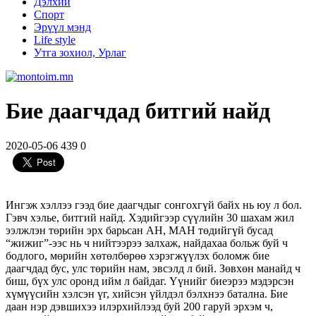
Дэлхий
Спорт
Эрүүл мэнд
Life style
Утга зохиол, Урлаг
Бие даагчдад битгий найд
2020-05-06
439
0
Ингэж хэллээ гээд бие даагчдыг сонгохгүй байх нь юу л бол.
Гэвч хэлье, битгий найд. Хэдийгээр сүүлийн 30 шахам жил
ээлжлэн төрийн эрх барьсан АН, МАН төдийгүй бусад
“жижиг”-ээс нь ч нийтээрээ залхаж, найдахаа больж буй ч
бодлого, мөрийн хөтөлбөрөө хэрэгжүүлэх боломж бие
даагчдад бус, улс төрийн нам, эвсэлд л бий. Зөвхөн манайд ч
биш, бүх улс оронд ийм л байдаг. Үүнийг биеэрээ мэдэрсэн
хүмүүсийн хэлсэн үг, хийсэн үйлдэл бэлхнээ батална. Бие
даан нэр дэвшихээ илэрхийлээд буй 200 гаруй эрхэм ч,