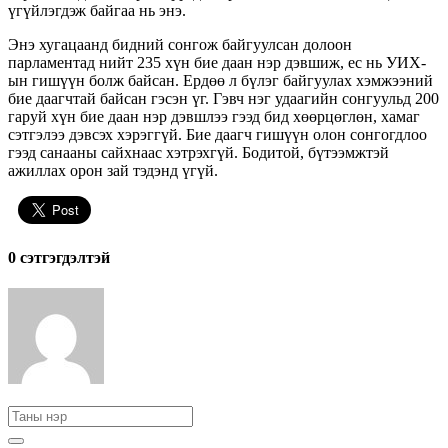
үгүйлэгдэж байгаа нь энэ.
Энэ хугацаанд бидний сонгож байгуулсан долоон
парламентад нийт 235 хүн бие даан нэр дэвшиж, ес нь УИХ-
ын гишүүн болж байсан. Ердөө л бүлэг байгуулах хэмжээний
бие даагчтай байсан гэсэн үг. Гэвч нэг удаагийн сонгуульд 200
гаруй хүн бие даан нэр дэвшлээ гээд бид хөөрцөглөн, хамаг
сэтгэлээ дэвсэх хэрэггүй. Бие даагч гишүүн олон сонгогдлоо
гээд санааны сайхнаас хэтрэхгүй. Бодитой, бүтээмжтэй
ажиллах орон зай тэдэнд үгүй.
0 cэтгэгдэлтэй