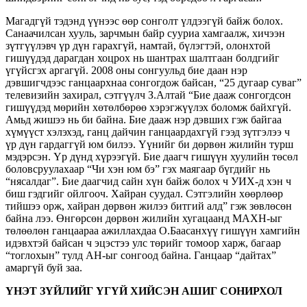
Магадгүй тэдэнд үүнээс өөр сонголт үлдээгүй байж болох.
Санаачилсан хууль, зарчмын байр сууриа хамгаалж, хичээн
зүтгүүлэвч үр дүн гарахгүй, намтай, бүлэгтэй, олонхтой
гишүүдэд дарагдан хоцрох нь шантрах шалтгаан болдгийг
үгүйсгэх аргагүй. 2008 оны сонгуульд бие даан нэр
дэвшигчдээс ганцаархнаа сонгогдож байсан, “25 дугаар суваг”
телевизийн захирал, сэтгүүлч З.Алтай “Бие дааж сонгогдсон
гишүүдэд мөрийн хөтөлбөрөө хэрэгжүүлэх боломж байхгүй.
Амьд жишээ нь би байна. Бие дааж нэр дэвших гэж байгаа
хүмүүст хэлэхэд, ганц дайчин ганцаардахгүй гээд зүтгэлээ ч
үр дүн гардаггүй юм билээ. Үүнийг би дөрвөн жилийн турш
мэдэрсэн. Үр дүнд хүрээгүй. Бие даагч гишүүн хуулийн төсөл
боловсруулахаар “Чи хэн юм бэ” гэх маягаар бүгдийг нь
“нясалдаг”. Бие даагчид сайн хүн байж болох ч УИХ-д хэн ч
биш гэдгийг ойлгооч. Хайран суудал. Сэтгэлийн хөөрлөөр
тийшээ орж, хайран дөрвөн жилээ битгий алд” гэж зөвлөсөн
байна лээ. Өнгөрсөн дөрвөн жилийн хугацаанд МАХН-ыг
төлөөлөн ганцаараа ажиллахдаа О.Баасанхүү гишүүн хамгийн
идэвхтэй байсан ч эцэстээ улс төрийг томоор харж, багаар
“тоглохын” тулд АН-ыг сонгоод байна. Ганцаар “дайтах”
амаргүй буй заа.
ҮНЭТ ЗҮЙЛИЙГ ҮГҮЙ ХИЙСЭН АШИГ СОНИРХОЛ