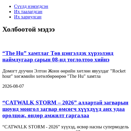
Сүүлд нэмэгдсэн
Их таалагдсан
Их хариулсан
Холбоотой мэдээ
“The Hu” хамтлаг Төв цэнгэлдэх хүрээлэнд
наймдугаар сарын 08-нд тоглолтоо хийнэ
Домогт дуучин Элтон Жонн өөрийн хөтлөн явуулдаг "Rocket
hour" хөгжмийн хөтөлбөрөөрөө "The Hu" хамтла
2026-08-07
“CATWALK STORM – 2026” алдартай загварын
шоунд монгол загвар өмсөгч хүүхдүүд анх удаа
оролцож, өндөр амжилт гаргалаа
“CATWALK STORM - 2026” хүүхэд, өсвөр насны супермодель