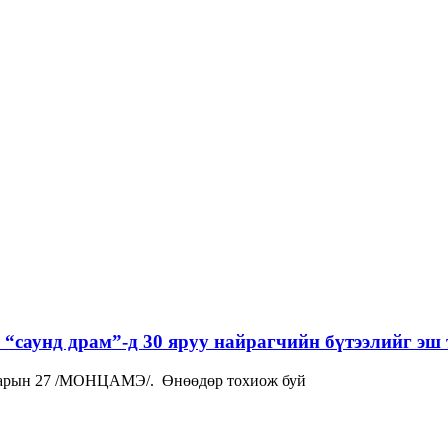
“саунд драм”-д 30 яруу найрагчийн бүтээлийг эш 
р сарын 27 /МОНЦАМЭ/. Өнөөдөр тохиож буй