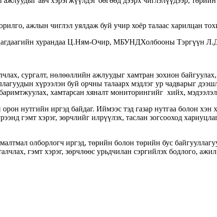
ны ажлуудыг авч хэрэгжүүлдэг бөгөөд дээрх чиглэлүүдээр, төрийн
лго, ажлын чиглэл уялдаж буй учир хоёр талаас харилцан тох
агдаагийн хурандаа Ц.Ням-Очир, МБУНДХолбооны Тэргүүн Л.Дэл
лчлах, сургалт, нөлөөллийн ажлуудыг хамтран зохион байгуулах,
ллагуудын хүрээлэн буй орчны талаарх мэдлэг ур чадварыг дээшл
, баримтжуулах, хамтарсан хяналт мониторингийг хийх, мэдээлэл
орон нутгийн иргэд байдаг. Иймээс тэд газар нутгаа болон хэн х
рээнд гэмт хэрэг, зөрчлийг илрүүлэх, таслан зогсооход хариуц
лтмал олборлогч иргэд, төрийн болон төрийн бус байгууллагуу
лчлах, гэмт хэрэг, зөрчлөөс урьдчилан сэргийлэх бодлого, ажил,