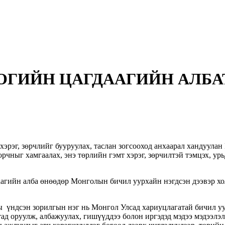
ОГИЙН ЦАГДААГИЙН АЛБ
хэрэг, зөрчлийг бууруулах, таслан зогсооход анхаарал хандуула
 орчныг хамгаалах, энэ төрлийн гэмт хэрэг, зөрчилтэй тэмцэх, у
даагийн алба өнөөдөр Монголын бичил уурхайн нэгдсэн дээвэр 
үндсэн зорилгын нэг нь Монгол Улсад хариуцлагатай бичил уу
ад оруулж, албажуулах, гишүүддээ болон иргэдэд мэдээ мэдээлэ