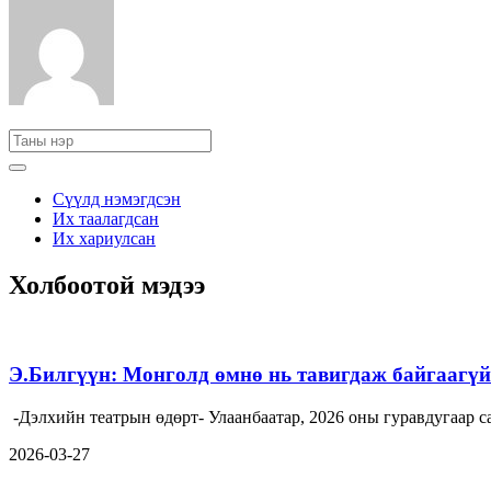
Сүүлд нэмэгдсэн
Их таалагдсан
Их хариулсан
Холбоотой мэдээ
Э.Билгүүн: Монголд өмнө нь тавигдаж байгаагүй 
-Дэлхийн театрын өдөрт- Улаанбаатар, 2026 оны гуравдугаа
2026-03-27