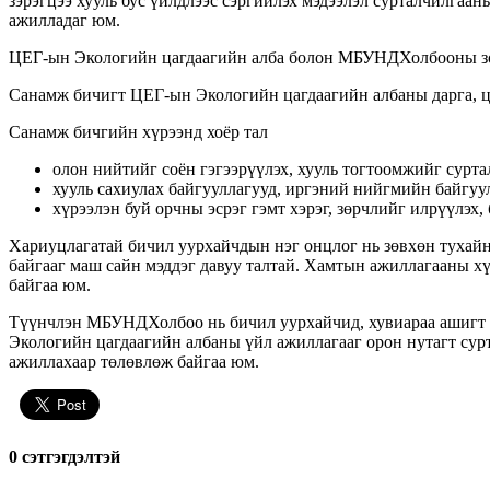
зэрэгцээ хууль бус үйлдлээс сэргийлэх мэдээлэл сурталчилгаа
ажилладаг юм.
ЦЕГ-ын Экологийн цагдаагийн алба болон МБУНДХолбооны зори
Санамж бичигт ЦЕГ-ын Экологийн цагдаагийн албаны дарга, ц
Санамж бичгийн хүрээнд хоёр тал
олон нийтийг соён гэгээрүүлэх, хууль тогтоомжийг сурта
хууль сахиулах байгууллагууд, иргэний нийгмийн байгуу
хүрээлэн буй орчны эсрэг гэмт хэрэг, зөрчлийг илрүүлэх
Хариуцлагатай бичил уурхайчдын нэг онцлог нь зөвхөн тухайн 
байгааг маш сайн мэддэг давуу талтай. Хамтын ажиллагааны хү
байгаа юм.
Түүнчлэн МБУНДХолбоо нь бичил уурхайчид, хувиараа ашигт ма
Экологийн цагдаагийн албаны үйл ажиллагааг орон нутагт сурта
ажиллахаар төлөвлөж байгаа юм.
0 cэтгэгдэлтэй