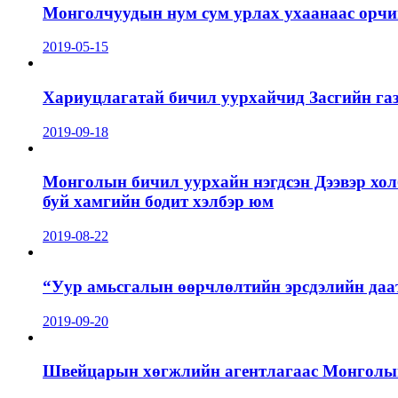
Монголчуудын нум сум урлах ухаанаас орчин
2019-05-15
Хариуцлагатай бичил уурхайчид Засгийн га
2019-09-18
Монголын бичил уурхайн нэгдсэн Дээвэр хол
буй хамгийн бодит хэлбэр юм
2019-08-22
“Уур амьсгалын өөрчлөлтийн эрсдэлийн даа
2019-09-20
Швейцарын хөгжлийн агентлагаас Монголын 