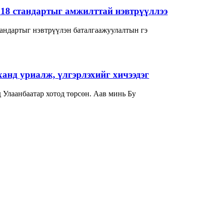
018 стандартыг амжилттай нэвтрүүллээ
андартыг нэвтрүүлэн баталгаажуулалтын гэ
нд уриалж, үлгэрлэхийг хичээдэг
гчдад товч танилцуулаач? -Би 1982 онд Улаанбаатар хотод төрсөн. Аав минь Бу