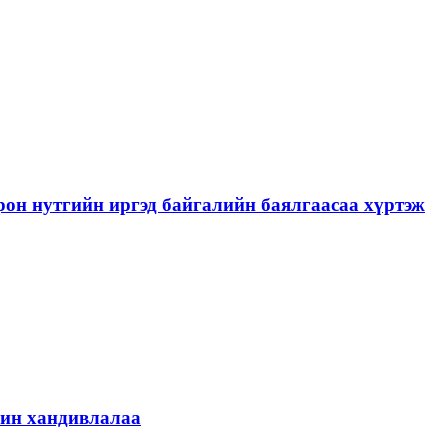
рон нутгийн иргэд байгалийн баялгаасаа хүртэж
шин хандивлалаа