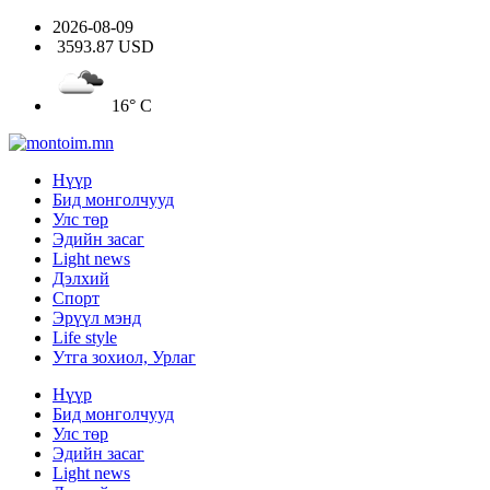
2026-08-09
3593.87 USD
16° C
Нүүр
Бид монголчууд
Улс төр
Эдийн засаг
Light news
Дэлхий
Спорт
Эрүүл мэнд
Life style
Утга зохиол, Урлаг
Нүүр
Бид монголчууд
Улс төр
Эдийн засаг
Light news