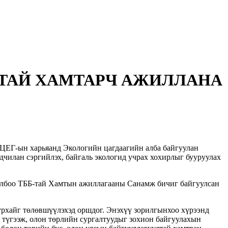
АТАЙ ХАМТАРЧ АЖИЛЛАНА
н ЦЕГ-ын харьяанд Экологийн цагдаагийн алба байгуулан
рьдчилан сэргийлэх, байгаль экологид учрах хохирлыг бууруулах
холбоо ТББ-тай Хамтын ажиллагааны Санамж бичиг байгуулсан
рхайг төлөвшүүлэхэд оршдог. Энэхүү зорилгынхоо хүрээнд
л түгээж, олон төрлийн сургалтуудыг зохион байгуулахын