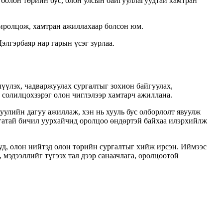
 болон төрийн бус, олон улсын байгууллагуудтай хамтран
иролцож, хамтран ажиллахаар болсон юм.
гэрбаяр нар гарын үсэг зурлаа.
үүлэх, чадваржуулах сургалтыг зохион байгуулах,
 солилцохзэрэг олон чиглэлээр хамтарч ажиллана.
уулийн дагуу ажиллаж, хэн нь хууль бус олборлолт явуулж
лагатай бичил уурхайчид оролцоо өндөртэй байхаа илэрхийлж
д, олон нийтэд олон төрийн сургалтыг хийж ирсэн. Иймээс
 мэдээллийг түгээх тал дээр санаачлага, оролцоотой