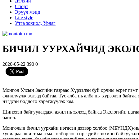
Дэлхий
Спорт
Эрүүл мэнд
Life style
Утга зохиол, Урлаг
БИЧИЛ УУРХАЙЧИД ЭКОЛ
2020-05-22
390
0
Монгол Улсын Засгийн газраас Хүрээлэн буй орчны эсрэг гэмт 
ажиллуулж эхлээд байгаа. Тус алба нь алба нь хүрээлэн байгаа
нэгдсэн бодлого хэрэгжүүлэх юм.
Шинэхэн байгуулагдаж, ажил нь эхлээд байгаа Экологийн цаг
байна.
Монголын бичил уурхайн нэгдсэн дээвэр холбоо (МБУНДХ)-ны 
хувиараа ашигт малтмал олборлогч иргэдийг зохион байгуулалт