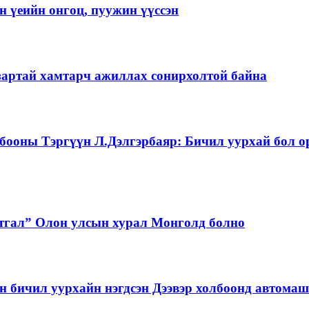
 үеийн онгоц, пуужин үүссэн
зартай хамтарч ажиллах сонирхолтой байна
бооны Тэргүүн Л.Дэлгэрбаяр: Бичил уурхай бол о
тгал” Олон улсын хурал Монголд болно
бичил уурхайн нэгдсэн Дээвэр холбоонд автома