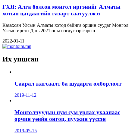
ГХЯ: Алга болсон монгол иргэнийг Алматы
хотын цагдаагийн газарт саатуулжээ
Казахсан Улсын Алматы хотод байнга оршин суудаг Монгол
Улсын иргэн Д нь 2021 оны нэгдүгээр сарын
2022-01-11
Их уншсан
Саарал жагсаалт ба шударга олборлолт
2019-11-12
Монголчуудын нум сум урлах ухаанаас
орчин үеийн онгоц, пуужин үүссэн
2019-05-15