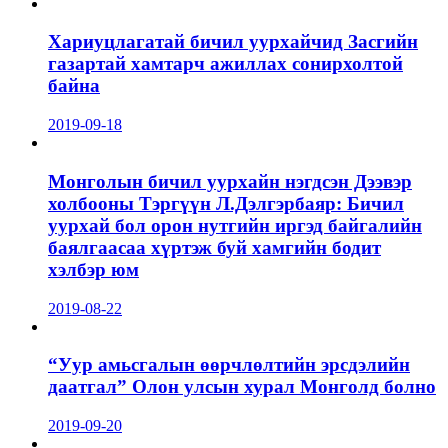
Хариуцлагатай бичил уурхайчид Засгийн
газартай хамтарч ажиллах сонирхолтой
байна
2019-09-18
Монголын бичил уурхайн нэгдсэн Дээвэр
холбооны Тэргүүн Л.Дэлгэрбаяр: Бичил
уурхай бол орон нутгийн иргэд байгалийн
баялгаасаа хүртэж буй хамгийн бодит
хэлбэр юм
2019-08-22
“Уур амьсгалын өөрчлөлтийн эрсдэлийн
даатгал” Олон улсын хурал Монголд болно
2019-09-20