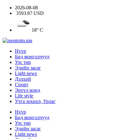
2026-08-08
3593.87 USD
18° C
Нүүр
Бид монголчууд
Улс төр
Эдийн засаг
Light news
Дэлхий
Спорт
Эрүүл мэнд
Life style
Утга зохиол, Урлаг
Нүүр
Бид монголчууд
Улс төр
Эдийн засаг
Light news