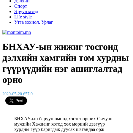
Дэлхий
Спорт
Эрүүл мэнд
Life style
Утга зохиол, Урлаг
БНХАУ-ын жижиг тосгонд
дэлхийн хамгийн том хурдны
гүүрүүдийн нэг ашиглалтад
орно
2020-05-20
657
0
БНХАУ-ын баруун өмнөд хэсэгт орших Сичуан
мужийн Хэжианг хотод хөх мөрний дээгүүр
хурдны гүүр баригдаж дуусах шатандаа орж