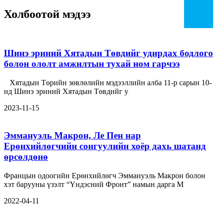
Холбоотой мэдээ
Шинэ эриний Хятадын Төвдийг удирдах бодлого
болон ололт амжилтын тухай ном гарчээ
Хятадын Төрийн зөвлөлийн мэдээллийн алба 11-р сарын 10-
нд Шинэ эриний Хятадын Төвдийг у
2023-11-15
Эммануэль Макрон, Ле Пен нар
Ерөнхийлөгчийн сонгуулийн хоёр дахь шатанд
өрсөлдөнө
Францын одоогийн Ерөнхийлөгч Эммануэль Макрон болон
хэт барууны үзэлт “Үндэсний Фронт” намын дарга М
2022-04-11