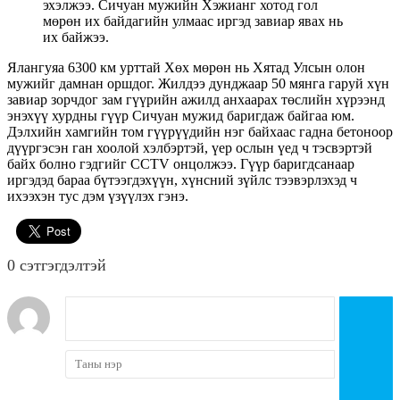
эхэлжээ. Сичуан мужийн Хэжианг хотод гол
мөрөн их байдагийн улмаас иргэд завиар явах нь
их байжээ.
Ялангуяа 6300 км урттай Хөх мөрөн нь Хятад Улсын олон
мужийг дамнан оршдог. Жилдээ дунджаар 50 мянга гаруй хүн
завиар зорчдог зам гүүрийн ажилд анхаарах төслийн хүрээнд
энэхүү хурдны гүүр Сичуан мужид баригдаж байгаа юм.
Дэлхийн хамгийн том гүүрүүдийн нэг байхаас гадна бетоноор
дүүргэсэн ган хоолой хэлбэртэй, үер ослын үед ч тэсвэртэй
байх болно гэдгийг CCTV онцолжээ. Гүүр баригдсанаар
иргэдэд бараа бүтээгдэхүүн, хүнсний зүйлс тээвэрлэхэд ч
ихээхэн тус дэм үзүүлэх гэнэ.
0 cэтгэгдэлтэй