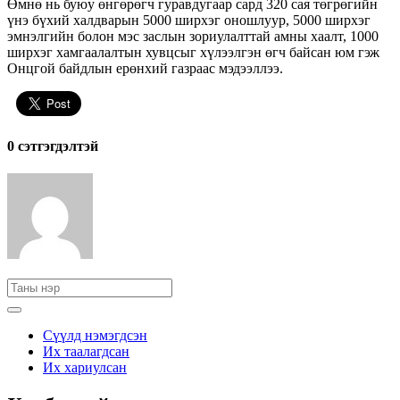
Өмнө нь буюу өнгөрөгч гуравдугаар сард 320 сая төгрөгийн
үнэ бүхий халдварын 5000 ширхэг оношлуур, 5000 ширхэг
эмнэлгийн болон мэс заслын зориулалттай амны хаалт, 1000
ширхэг хамгаалалтын хувцсыг хүлээлгэн өгч байсан юм гэж
Онцгой байдлын ерөнхий газраас мэдээллээ.
0 cэтгэгдэлтэй
Сүүлд нэмэгдсэн
Их таалагдсан
Их хариулсан