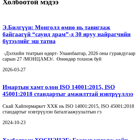
Холбоотой мэдээ
Э.Билгүүн: Монголд өмнө нь тавигдаж
байгаагүй “саунд драм”-д 30 яруу найрагчийн
бүтээлийг эш татна
-Дэлхийн театрын өдөрт- Улаанбаатар, 2026 оны гуравдугаар
сарын 27 /МОНЦАМЭ/. Өнөөдөр тохиож буй
2026-03-27
Имартын хамт олон ISO 14001:2015, ISO
45001:2018 стандартыг амжилттай нэвтрүүллээ
Скай Хайпермаркет ХХК нь ISO 14001:2015, ISO 45001:2018
стандартыг нэвтрүүлэн баталгаажуулалтын гэ
2024-10-23