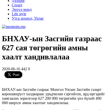
Дэлхий
Спорт
Эрүүл мэнд
Life style
Утга зохиол, Урлаг
БНХАУ-ын Засгийн газраас
627 сая төгрөгийн амны
хаалт хандивлалаа
2020-06-16
442
0
БНХАУ-ын Засгийн газраас Монгол Улсын Засгийн газарт
коронавируст халдвараас урьдчилан сэргийлэх, ард иргэдийг
хамгаалах зорилгоор 627 200 000 төгрөгийн үнэ бүхий 490
000 ширхэг амны хаалтыг хандивлалаа.