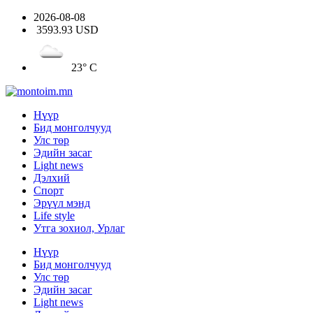
2026-08-08
3593.93 USD
23° C
Нүүр
Бид монголчууд
Улс төр
Эдийн засаг
Light news
Дэлхий
Спорт
Эрүүл мэнд
Life style
Утга зохиол, Урлаг
Нүүр
Бид монголчууд
Улс төр
Эдийн засаг
Light news