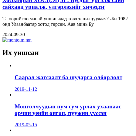
Хосбаярын ХОСЦЭЦЭГ: Бусдыг үргэлж сайн
сайханд уриалж, үлгэрлэхийг хичээдэг
Та өөрийгөө манай уншигчдад товч танилцуулаач? -Би 1982
онд Улаанбаатар хотод төрсөн. Аав минь Бу
2024-09-30
Их уншсан
Саарал жагсаалт ба шударга олборлолт
2019-11-12
Монголчуудын нум сум урлах ухаанаас
орчин үеийн онгоц, пуужин үүссэн
2019-05-15