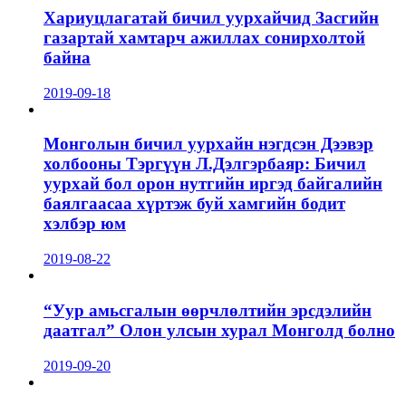
Хариуцлагатай бичил уурхайчид Засгийн
газартай хамтарч ажиллах сонирхолтой
байна
2019-09-18
Монголын бичил уурхайн нэгдсэн Дээвэр
холбооны Тэргүүн Л.Дэлгэрбаяр: Бичил
уурхай бол орон нутгийн иргэд байгалийн
баялгаасаа хүртэж буй хамгийн бодит
хэлбэр юм
2019-08-22
“Уур амьсгалын өөрчлөлтийн эрсдэлийн
даатгал” Олон улсын хурал Монголд болно
2019-09-20