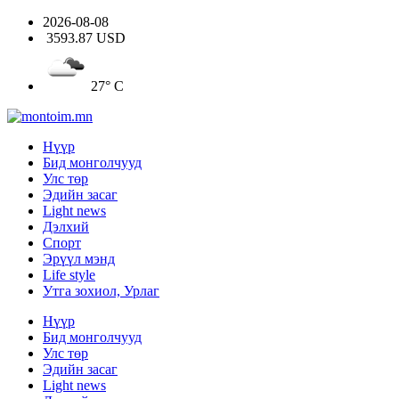
2026-08-08
3593.87 USD
27° C
Нүүр
Бид монголчууд
Улс төр
Эдийн засаг
Light news
Дэлхий
Спорт
Эрүүл мэнд
Life style
Утга зохиол, Урлаг
Нүүр
Бид монголчууд
Улс төр
Эдийн засаг
Light news