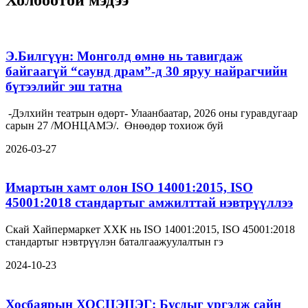
Холбоотой мэдээ
Э.Билгүүн: Монголд өмнө нь тавигдаж
байгаагүй “саунд драм”-д 30 яруу найрагчийн
бүтээлийг эш татна
-Дэлхийн театрын өдөрт- Улаанбаатар, 2026 оны гуравдугаар
сарын 27 /МОНЦАМЭ/. Өнөөдөр тохиож буй
2026-03-27
Имартын хамт олон ISO 14001:2015, ISO
45001:2018 стандартыг амжилттай нэвтрүүллээ
Скай Хайпермаркет ХХК нь ISO 14001:2015, ISO 45001:2018
стандартыг нэвтрүүлэн баталгаажуулалтын гэ
2024-10-23
Хосбаярын ХОСЦЭЦЭГ: Бусдыг үргэлж сайн