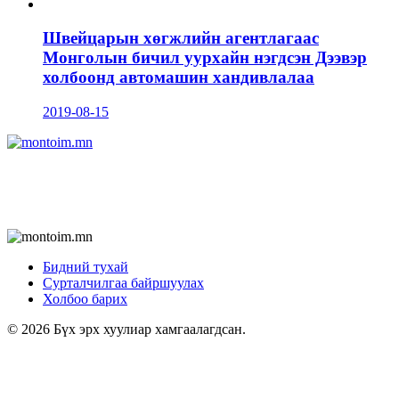
Швейцарын хөгжлийн агентлагаас
Монголын бичил уурхайн нэгдсэн Дээвэр
холбоонд автомашин хандивлалаа
2019-08-15
Бидний тухай
Сурталчилгаа байршуулах
Холбоо барих
© 2026 Бүх эрх хуулиар хамгаалагдсан.