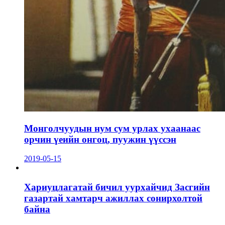
Монголчуудын нум сум урлах ухаанаас
орчин үеийн онгоц, пуужин үүссэн
2019-05-15
Хариуцлагатай бичил уурхайчид Засгийн
газартай хамтарч ажиллах сонирхолтой
байна