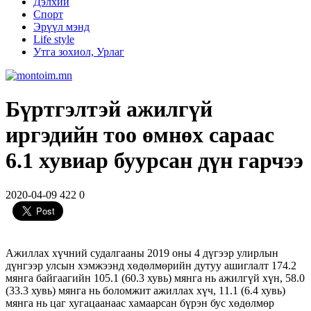
Дэлхий
Спорт
Эрүүл мэнд
Life style
Утга зохиол, Урлаг
Бүртгэлтэй ажилгүй
иргэдийн тоо өмнөх сараас
6.1 хувиар буурсан дүн гарчээ
2020-04-09
422
0
Ажиллах хүчний судалгааны 2019 оны 4 дүгээр улирлын
дүнгээр улсын хэмжээнд хөдөлмөрийн дутуу ашиглалт 174.2
мянга байгаагийн 105.1 (60.3 хувь) мянга нь ажилгүй хүн, 58.0
(33.3 хувь) мянга нь боломжит ажиллах хүч, 11.1 (6.4 хувь)
мянга нь цаг хугацаанаас хамаарсан бүрэн бус хөдөлмөр