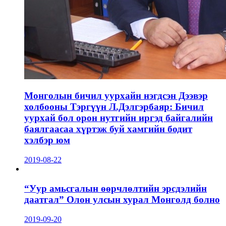
Монголын бичил уурхайн нэгдсэн Дээвэр
холбооны Тэргүүн Л.Дэлгэрбаяр: Бичил
уурхай бол орон нутгийн иргэд байгалийн
баялгаасаа хүртэж буй хамгийн бодит
хэлбэр юм
2019-08-22
“Уур амьсгалын өөрчлөлтийн эрсдэлийн
даатгал” Олон улсын хурал Монголд болно
2019-09-20