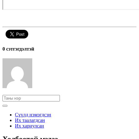
0 cэтгэгдэлтэй
Сүүлд нэмэгдсэн
Их таалагдсан
Их хариулсан