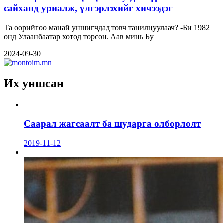
сайханд уриалж, үлгэрлэхийг хичээдэг
Та өөрийгөө манай уншигчдад товч танилцуулаач? -Би 1982
онд Улаанбаатар хотод төрсөн. Аав минь Бу
2024-09-30
Их уншсан
Саарал жагсаалт ба шударга олборлолт
2019-11-12