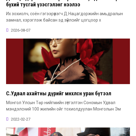
бүхий тусгай үзэсгэлэнг нээлээ
Их зохиолч, соён гэгээрүүлэгч Д.Нацагдоржийн амьдралын
замнал, хэрэглэж байсан эд зүйлсийг цогцоор х
2026-08-07
С.Удвал ахайтны дүрийг мөнхөлсөн уран бүтээл
Монгол Улсын Төр нийгмийн зүтгэлтэн Сономын Удвал
мэндэлсний 100 жилийн ойг тохиолдуулан Монголын Эм
2022-02-27