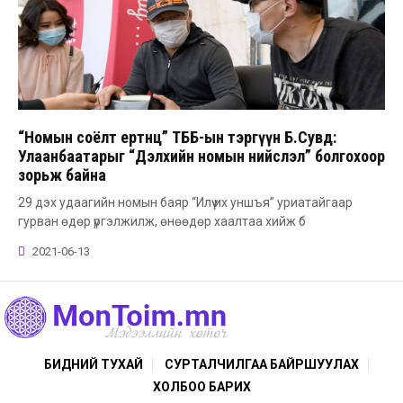
“Номын соёлт ертөнц” ТББ-ын тэргүүн Б.Сувд:
Улаанбаатарыг “Дэлхийн номын нийслэл” болгохоор
зорьж байна
29 дэх удаагийн номын баяр “Илүү их уншъя” уриатайгаар
гурван өдөр үргэлжилж, өнөөдөр хаалтаа хийж б
2021-06-13
БИДНИЙ ТУХАЙ
СУРТАЛЧИЛГАА БАЙРШУУЛАХ
ХОЛБОО БАРИХ