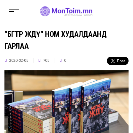
“БӨГТӨР ЖДҮ” НОМ ХУДАЛДААНД
ГАРЛАА
2020-02-05
705
0