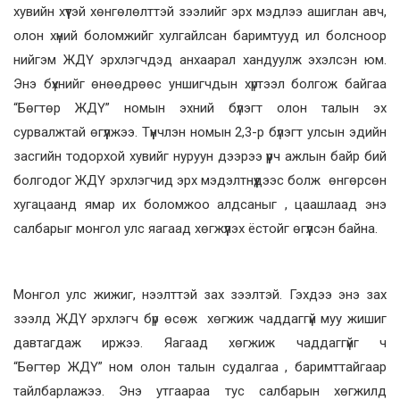
хувийн хүүтэй хөнгөлөлттэй зээлийг эрх мэдлээ ашиглан авч,
олон хүний боломжийг хулгайлсан баримтууд ил болсноор
нийгэм ЖДҮ эрхлэгчдэд анхаарал хандуулж эхэлсэн юм.
Энэ бүхнийг өнөөдрөөс уншигчдын хүртээл болгож байгаа
“Бөгтөр ЖДҮ” номын эхний бүлэгт олон талын эх
сурвалжтай өгүүлжээ. Түүнчлэн номын 2,3-р бүлэгт улсын эдийн
засгийн тодорхой хувийг нуруун дээрээ үүрч ажлын байр бий
болгодог ЖДҮ эрхлэгчид эрх мэдэлтнүүдээс болж өнгөрсөн
хугацаанд ямар их боломжоо алдсаныг , цаашлаад энэ
салбарыг монгол улс яагаад хөгжүүлэх ёстойг өгүүлсэн байна.
Монгол улс жижиг, нээлттэй зах зээлтэй. Гэхдээ энэ зах
зээлд ЖДҮ эрхлэгч бүр өсөж хөгжиж чаддаггүй муу жишиг
давтагдаж иржээ. Яагаад хөгжиж чаддаггүйг ч
“Бөгтөр ЖДҮ” ном олон талын судалгаа , баримттайгаар
тайлбарлажээ. Энэ утгаараа тус салбарын хөгжилд