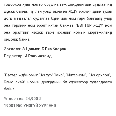
тодорхой хувь нэмэр оруулна гэж хөндлөнгийн судлаачид
дүгнэж байна. Түүнчлэн урьд өмнө нь ЖДҮ эрхлэгчдийн тухай
цогц мэдээлэл судалгаа бүхий ийм ном гарч байгаагүй учир
энэ төрлийн ном эрэлт ихтэй байжээ. “БӨГТӨР ЖДҮ” ном
энэ эрэлтийг нөхөж гарч ирснийг номын мэргэжилтнүүд
онцолж байна.
Зохиолч: З.Цэлмэг, Б.Бямбасүрэн
Редактор: И.Рэнчинханд
“Бөгтөр ждү” номыг “Аз хур” “Мир”, “Интерном”, “Аз орчлон”,
Блью скай” номын дэлгүүрүүдийн бүх сүлжээгээр худалдаалж
байна.
Үндсэн үнэ: 24,900 ₮
19001950 ҮНЭГҮЙ ХҮРГЭНЭ