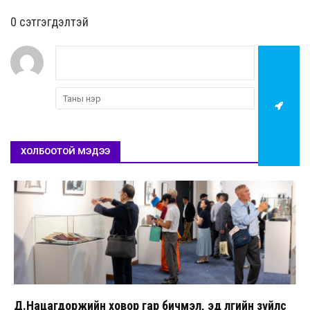
0 cэтгэгдэлтэй
ХОЛБООТОЙ МЭДЭЭ
Д.Нацагдоржийн ховор гар бичмэл, эд өлгийн зүйлс