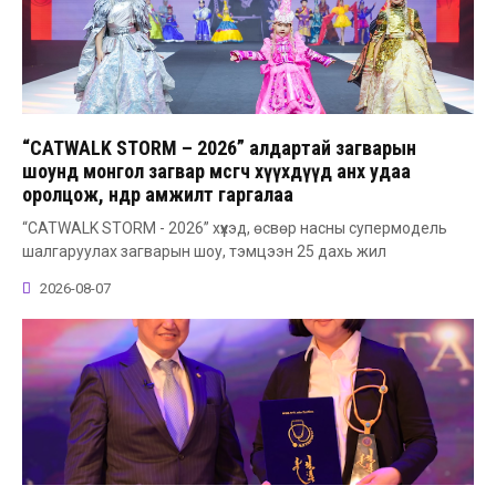
“CATWALK STORM – 2026” алдартай загварын
шоунд монгол загвар өмсөгч хүүхдүүд анх удаа
оролцож, өндөр амжилт гаргалаа
“CATWALK STORM - 2026” хүүхэд, өсвөр насны супермодель
шалгаруулах загварын шоу, тэмцээн 25 дахь жил
2026-08-07