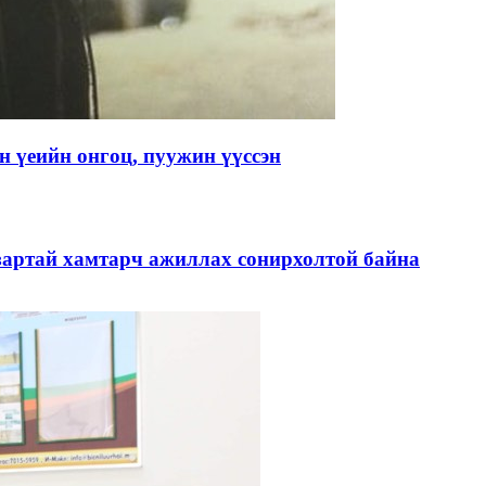
 үеийн онгоц, пуужин үүссэн
зартай хамтарч ажиллах сонирхолтой байна