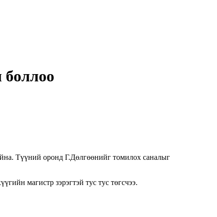
 боллоо
айна. Түүний оронд Г.Дөлгөөнийг томилох саналыг
үгийн магистр зэрэгтэй тус тус төгсчээ.