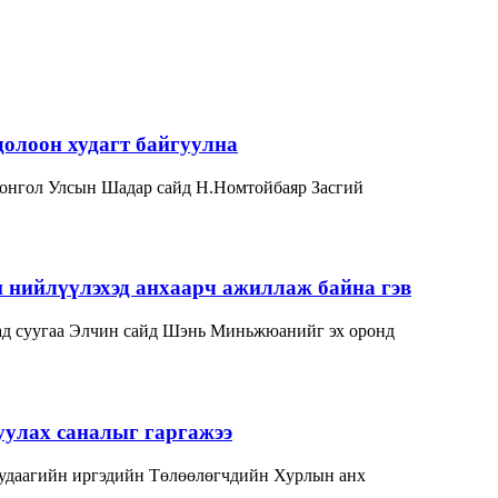
олоон худагт байгуулна
Монгол Улсын Шадар сайд Н.Номтойбаяр Засгий
нийлүүлэхэд анхаарч ажиллаж байна гэв
д суугаа Элчин сайд Шэнь Миньжюанийг эх оронд
уулах саналыг гаргажээ
 удаагийн иргэдийн Төлөөлөгчдийн Хурлын анх