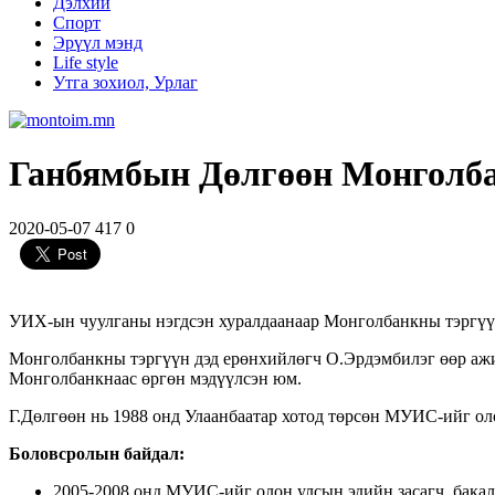
Дэлхий
Спорт
Эрүүл мэнд
Life style
Утга зохиол, Урлаг
Ганбямбын Дөлгөөн Монголба
2020-05-07
417
0
УИХ-ын чуулганы нэгдсэн хуралдаанаар Монголбанкны тэргүү
Монголбанкны тэргүүн дэд ерөнхийлөгч О.Эрдэмбилэг өөр ажи
Монголбанкнаас өргөн мэдүүлсэн юм.
Г.Дөлгөөн нь 1988 онд Улаанбаатар хотод төрсөн МУИС-ийг оло
Боловсролын байдал:
2005-2008 онд МУИС-ийг олон улсын эдийн засагч, бака