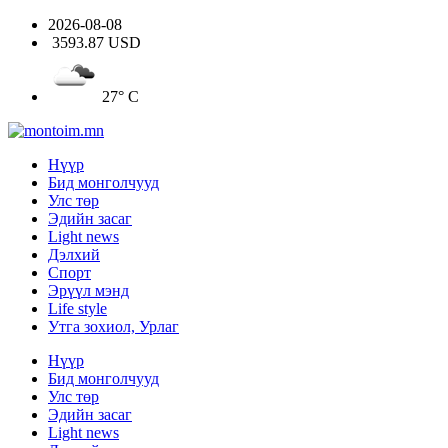
2026-08-08
3593.87 USD
27° C
Нүүр
Бид монголчууд
Улс төр
Эдийн засаг
Light news
Дэлхий
Спорт
Эрүүл мэнд
Life style
Утга зохиол, Урлаг
Нүүр
Бид монголчууд
Улс төр
Эдийн засаг
Light news