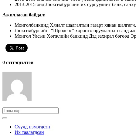
2013-2015 онд Люксембургийн их сургуулийг банк, санх
Ажилласан байдал:
Монголбанкинд Хяналт шалгалтын газарт хянан шалгагч, 
Люксембургийн “Шродерс” хөрөнгө оруулалтын санд аж
Монгол Улсын Хөгжлийн банкинд Дэд захирал бөгөөд Эрсд
0 cэтгэгдэлтэй
Сүүлд нэмэгдсэн
Их таалагдсан