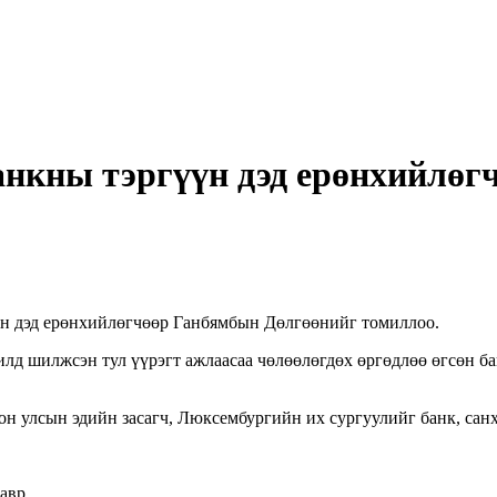
нкны тэргүүн дэд ерөнхийлөгч
н дэд ерөнхийлөгчөөр Ганбямбын Дөлгөөнийг томиллоо.
лд шилжсэн тул үүрэгт ажлаасаа чөлөөлөгдөх өргөдлөө өгсөн б
н улсын эдийн засагч, Люксембургийн их сургуулийг банк, санхү
лавр