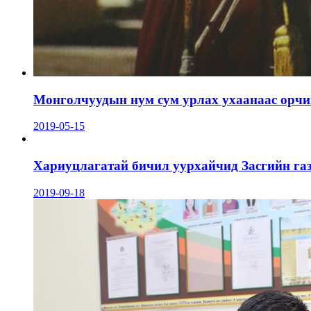
Монголчуудын нум сум урлах ухаанаас орчин
2019-05-15
Хариуцлагатай бичил уурхайчид Засгийн га
2019-09-18