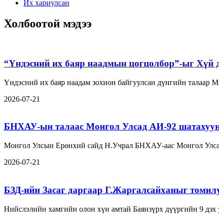
Их хариулсан
Холбоотой мэдээ
“Үндэсний их баяр наадмын цогцолбор”-ыг Хүй д
Үндэсний их баяр наадам зохион байгуулсан дүнгийн талаар 
2026-07-21
БНХАУ-ын талаас Монгол Улсад АИ-92 шатахуун 
Монгол Улсын Ерөнхий сайд Н.Учрал БНХАУ-аас Монгол Улса
2026-07-21
БЗД-ийн Засаг даргаар Г.Жаргалсайханыг томил
Нийслэлийн хамгийн олон хүн амтай Баянзүрх дүүргийн 9 дэх