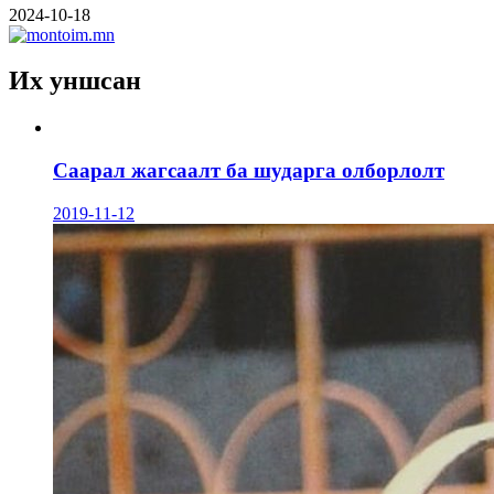
2024-10-18
Их уншсан
Саарал жагсаалт ба шударга олборлолт
2019-11-12