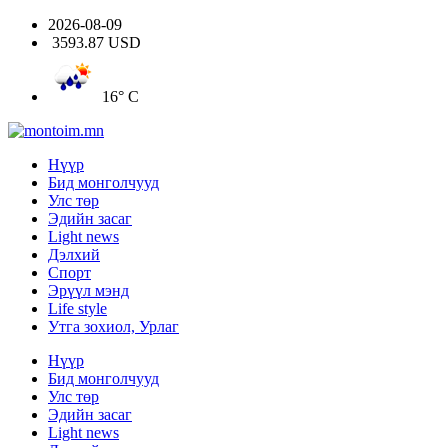
2026-08-09
3593.87 USD
16° C
Нүүр
Бид монголчууд
Улс төр
Эдийн засаг
Light news
Дэлхий
Спорт
Эрүүл мэнд
Life style
Утга зохиол, Урлаг
Нүүр
Бид монголчууд
Улс төр
Эдийн засаг
Light news