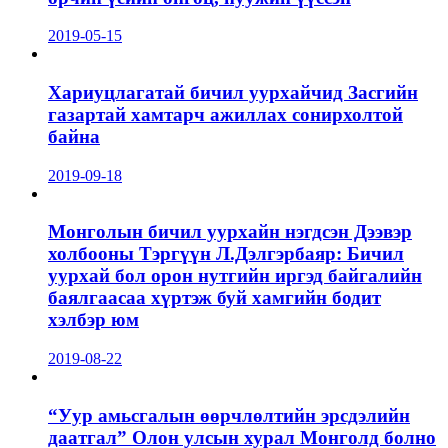
2019-05-15
Хариуцлагатай бичил уурхайчид Засгийн
газартай хамтарч ажиллах сонирхолтой
байна
2019-09-18
Монголын бичил уурхайн нэгдсэн Дээвэр
холбооны Тэргүүн Л.Дэлгэрбаяр: Бичил
уурхай бол орон нутгийн иргэд байгалийн
баялгаасаа хүртэж буй хамгийн бодит
хэлбэр юм
2019-08-22
“Уур амьсгалын өөрчлөлтийн эрсдэлийн
даатгал” Олон улсын хурал Монголд болно