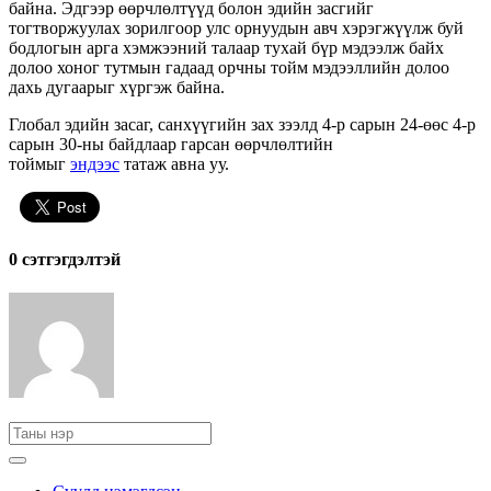
байна. Эдгээр өөрчлөлтүүд болон эдийн засгийг
тогтворжуулах зорилгоор улс орнуудын авч хэрэгжүүлж буй
бодлогын арга хэмжээний талаар тухай бүр мэдээлж байх
долоо хоног тутмын гадаад орчны тойм мэдээллийн долоо
дахь дугаарыг хүргэж байна.
Глобал эдийн засаг, санхүүгийн зах зээлд 4-р сарын 24-өөс 4-р
сарын 30-ны байдлаар гарсан өөрчлөлтийн
тоймыг
эндээс
татаж авна уу.
0 cэтгэгдэлтэй