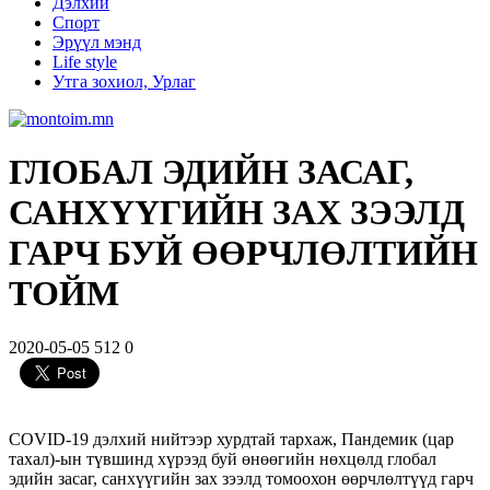
Дэлхий
Спорт
Эрүүл мэнд
Life style
Утга зохиол, Урлаг
ГЛОБАЛ ЭДИЙН ЗАСАГ,
САНХҮҮГИЙН ЗАХ ЗЭЭЛД
ГАРЧ БУЙ ӨӨРЧЛӨЛТИЙН
ТОЙМ
2020-05-05
512
0
COVID-19 дэлхий нийтээр хурдтай тархаж, Пандемик (цар
тахал)-ын түвшинд хүрээд буй өнөөгийн нөхцөлд глобал
эдийн засаг, санхүүгийн зах зээлд томоохон өөрчлөлтүүд гарч