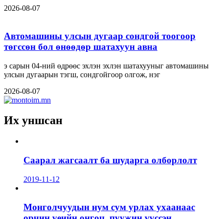
2026-08-07
Автомашины улсын дугаар сондгой тоогоор
төгссөн бол өнөөдөр шатахуун авна
э сарын 04-ний өдрөөс эхлэн эхлэн шатахууныг автомашины
улсын дугаарын тэгш, сондгойгоор олгож, нэг
2026-08-07
Их уншсан
Саарал жагсаалт ба шударга олборлолт
2019-11-12
Монголчуудын нум сум урлах ухаанаас
орчин үеийн онгоц, пуужин үүссэн