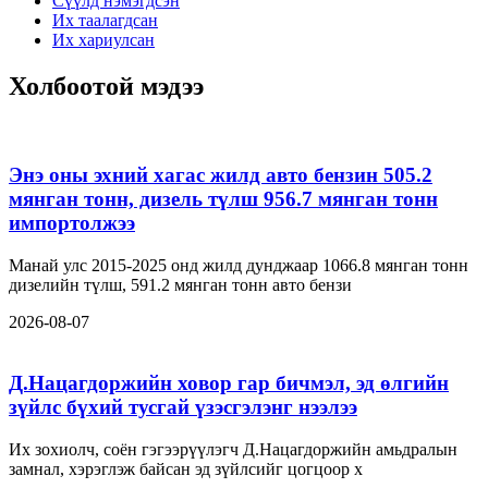
Сүүлд нэмэгдсэн
Их таалагдсан
Их хариулсан
Холбоотой мэдээ
Энэ оны эхний хагас жилд авто бензин 505.2
мянган тонн, дизель түлш 956.7 мянган тонн
импортолжээ
Манай улс 2015-2025 онд жилд дунджаар 1066.8 мянган тонн
дизелийн түлш, 591.2 мянган тонн авто бензи
2026-08-07
Д.Нацагдоржийн ховор гар бичмэл, эд өлгийн
зүйлс бүхий тусгай үзэсгэлэнг нээлээ
Их зохиолч, соён гэгээрүүлэгч Д.Нацагдоржийн амьдралын
замнал, хэрэглэж байсан эд зүйлсийг цогцоор х